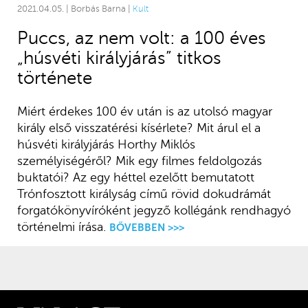
2021.04.05. | Borbás Barna |
Kult
Puccs, az nem volt: a 100 éves
„húsvéti királyjárás” titkos
története
Miért érdekes 100 év után is az utolsó magyar
király első visszatérési kísérlete? Mit árul el a
húsvéti királyjárás Horthy Miklós
személyiségéről? Mik egy filmes feldolgozás
buktatói? Az egy héttel ezelőtt bemutatott
Trónfosztott királyság című rövid dokudrámát
forgatókönyvíróként jegyző kollégánk rendhagyó
történelmi írása.
BŐVEBBEN >>>