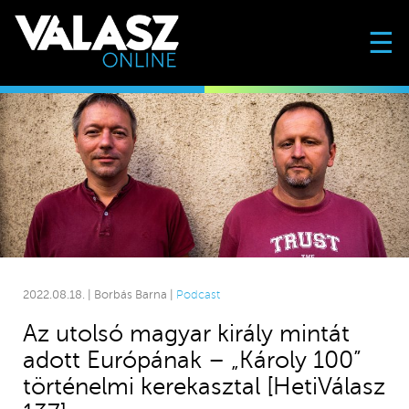
☰
2022.08.18. | Borbás Barna |
Podcast
Az utolsó magyar király mintát
adott Európának – „Károly 100”
történelmi kerekasztal [HetiVálasz