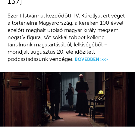
137]
Szent Istvánnal kezdődött, IV. Károllyal ért véget
a történelmi Magyarország, a kereken 100 évvel
ezelőtt meghalt utolsó magyar király mégsem
negatív figura, sőt sokkal többet kellene
tanulnunk magatartásából, lelkiségéből –
mondják augusztus 20. elé időzített
podcastadásunk vendégei.
BŐVEBBEN >>>