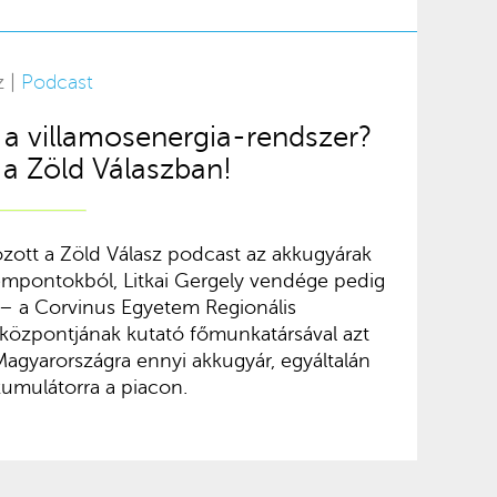
z |
Podcast
e a villamosenergia-rendszer?
a Zöld Válaszban!
ozott a Zöld Válasz podcast az akkugyárak
empontokból, Litkai Gergely vendége pedig
 – a Corvinus Egyetem Regionális
központjának kutató főmunkatársával azt
 Magyarországra ennyi akkugyár, egyáltalán
umulátorra a piacon.