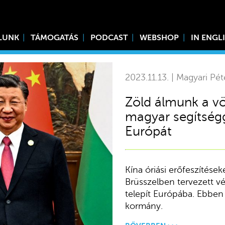
LUNK
TÁMOGATÁS
PODCAST
WEBSHOP
IN ENGL
2023.11.13. | Magyari Pét
Zöld álmunk a vö
magyar segítségg
Európát
Kína óriási erőfeszítéseke
Brüsszelben tervezett v
telepít Európába. Ebben
kormány.