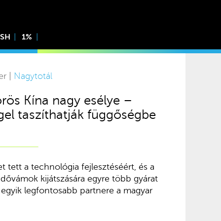
ISH
1%
er |
Nagytotál
rös Kína nagy esélye –
el taszíthatják függőségbe
t tett a technológia fejlesztéséért, és a
édővámok kijátszására egyre több gyárat
 egyik legfontosabb partnere a magyar