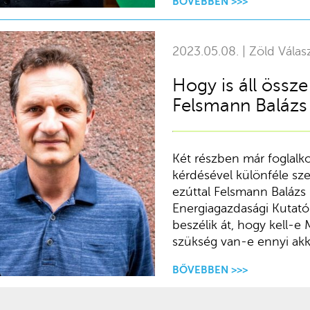
BŐVEBBEN >>>
2023.05.08. | Zöld Válas
Hogy is áll össz
Felsmann Balázs 
Két részben már foglalk
kérdésével különféle sz
ezúttal Felsmann Balázs
Energiagazdasági Kutató
beszélik át, hogy kell-e
szükség van-e ennyi akk
BŐVEBBEN >>>