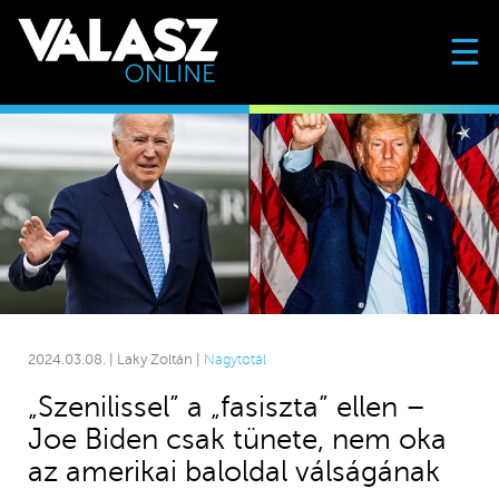
☰
2024.03.08. | Laky Zoltán |
Nagytotál
„Szenilissel” a „fasiszta” ellen –
Joe Biden csak tünete, nem oka
az amerikai baloldal válságának