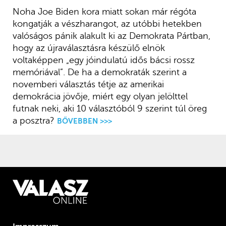
Noha Joe Biden kora miatt sokan már régóta
kongatják a vészharangot, az utóbbi hetekben
valóságos pánik alakult ki az Demokrata Pártban,
hogy az újraválasztásra készülő elnök
voltaképpen „egy jóindulatú idős bácsi rossz
memóriával”. De ha a demokraták szerint a
novemberi választás tétje az amerikai
demokrácia jövője, miért egy olyan jelölttel
futnak neki, aki 10 választóból 9 szerint túl öreg
a posztra?
BŐVEBBEN >>>