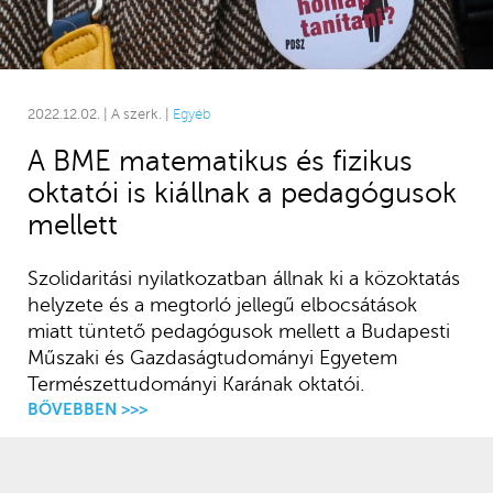
2022.12.02. | A szerk. |
Egyéb
A BME matematikus és fizikus
oktatói is kiállnak a pedagógusok
mellett
Szolidaritási nyilatkozatban állnak ki a közoktatás
helyzete és a megtorló jellegű elbocsátások
miatt tüntető pedagógusok mellett a Budapesti
Műszaki és Gazdaságtudományi Egyetem
Természettudományi Karának oktatói.
BŐVEBBEN >>>