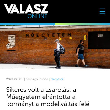
☰
2024.06.28. | Sashegyi Zsófia |
Nagytotál
Sikeres volt a zsarolás: a
Műegyetem elrántotta a
kormányt a modellváltás felé