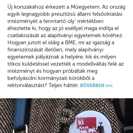
Új korszakához érkezett a Műegyetem. Az ország
egyik legnagyobb presztízsű állami felsőoktatási
intézményét a fenntartó oly’ mértékben
éheztette ki, hogy az jó eséllyel maga indítja el
csatlakozását az alapítványi egyetemek köréhez.
Hogyan jutott el idáig a BME, mi az igazság a
finanszírozását illetően, mely alapítványi
egyetemek pályáznak a helyére, kik és milyen
titkos küldetéssel vezették a modellváltás felé az
intézményt és hogyan próbálták meg
befolyásolni kormányzati körökből a
rektorválasztást? Teljes háttér.
BŐVEBBEN >>>