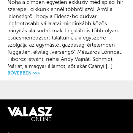
Noha a címben egyetlen exkluzív médiapiaci hír
szerepel, cikkünk ennél többről szól. Arról a
jelenségről, hogy a Fidesz-holdudvar
legfontosabb vállalatai mindinkább közös
irányítás alá sodródnak. Legalábbis több olyan
csúcsmenedzsert találtunk, aki egyszerre
szolgálja az egymástól gazdasági értelemben
független, elvileg „versengő” Mészáros Lőrincet,
Tiborcz Istvánt, néhai Andy Vajnát, Schmidt
Máriát, a magyar államot, sőt akár Csányi […]
BŐVEBBEN >>>