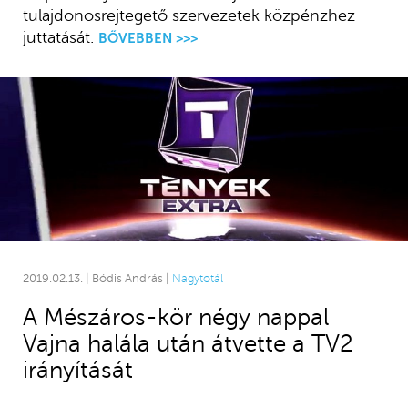
tulajdonosrejtegető szervezetek közpénzhez
juttatását.
BŐVEBBEN >>>
2019.02.13. | Bódis András |
Nagytotál
A Mészáros-kör négy nappal
Vajna halála után átvette a TV2
irányítását