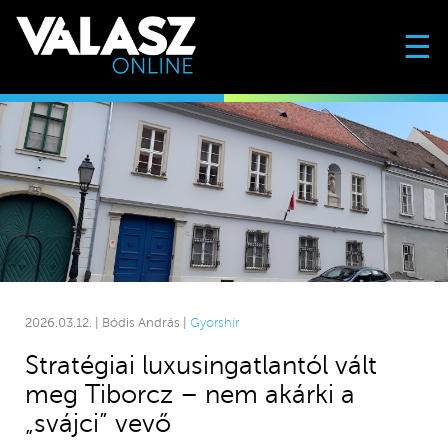
☰
2026.03.12. | Bódis András |
Gyorshír
Stratégiai luxusingatlantól vált
meg Tiborcz – nem akárki a
„svájci” vevő