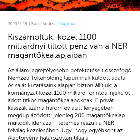
2025.11.28. | Bódis András |
Nagytotál
Kiszámoltuk: közel 1100
milliárdnyi tiltott pénz van a NER
magántőkealapjaiban
Az állam legrejtélyesebb befektetéseit összefogó
Nemzeti Tőkeholding lapunknak küldött adatai
és saját kutatásaink alapján bizton állítjuk: a
kormányzat közel 1100 milliárd forintos injekciót
adott titkos magántőkealapoknak. E privát
kasszák száma három év alatt lényegében
megduplázódott: jelenleg 206 magántőkealap
működik idehaza – tetemes részük a NER-
felvilág kezelésében. Úgy, hogy egyébként az
Alaptörvény határozottan tiltja a