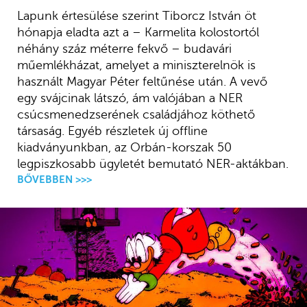
Lapunk értesülése szerint Tiborcz István öt
hónapja eladta azt a – Karmelita kolostortól
néhány száz méterre fekvő – budavári
műemlékházat, amelyet a miniszterelnök is
használt Magyar Péter feltűnése után. A vevő
egy svájcinak látszó, ám valójában a NER
csúcsmenedzserének családjához köthető
társaság. Egyéb részletek új offline
kiadványunkban, az Orbán-korszak 50
legpiszkosabb ügyletét bemutató NER-aktákban.
BŐVEBBEN >>>