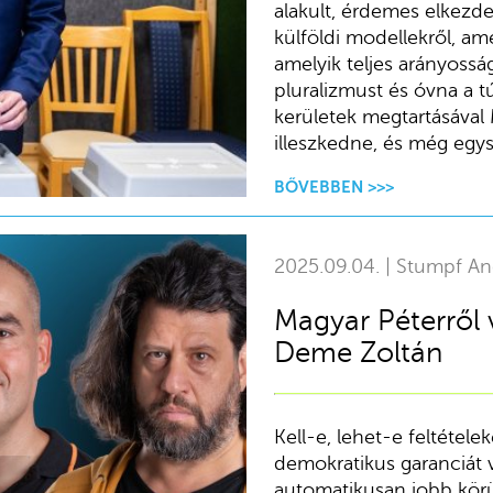
alakult, érdemes elkezde
külföldi modellekről, am
amelyik teljes arányosság
pluralizmust és óvna a 
kerületek megtartásával
illeszkedne, és még egysz
BŐVEBBEN >>>
2025.09.04. | Stumpf An
Magyar Péterről 
Deme Zoltán
Kell-e, lehet-e feltétel
demokratikus garanciát 
automatikusan jobb körü