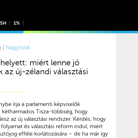
ISH
1%
n |
Nagytotál
helyett: miért lenne jó
az új-zélandi választási
nybe írja a parlamenti képviselők
 kétharmados Tisza-többség, hogy
esz az új választási rendszer. Kérdés, hogy
folyamat és választási reform indul, miért
ztójog efféle korlátozására – de ha már így