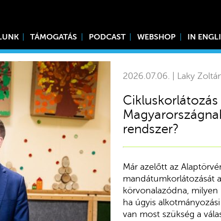
LUNK
TÁMOGATÁS
PODCAST
WEBSHOP
IN ENGL
2026.07.06. | Laky Zoltá
Cikluskorlátozás 
Magyarországnak 
rendszer?
Már azelőtt az Alaptörvé
mandátumkorlátozását a
körvonalazódna, milyen l
ha úgyis alkotmányozási 
van most szükség a válas