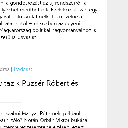
ni a gondolkozást az új rendszerről, a
elyekből meríthetünk. Ezek között van egy,
ával cikluskorlát nélkül is növelné a
túlhatalomtól – miközben az egyéni
 Magyarország politikai hagyományaihoz is
erű is. Javaslat.
drás |
Podcast
vitázik Puzsér Róbert és
eket szabni Magyar Péternek, például
várni tőle? Netán Orbán Viktor bukása
lményeket teremtene e téren, ezért