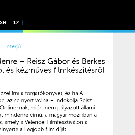
ISH
1%
n |
Interjú
enre – Reisz Gábor és Berkes
ól és kézműves filmkészítésről
el írni a forgatókönyvet, és ha A
be, az se nyert volna – indokolja Reisz
Online-nak, miért nem pályázott állami
at mindenre című, a magyar mozikban a
, amely a Velencei Filmfesztiválon a
nyerte a Legjobb film díját.