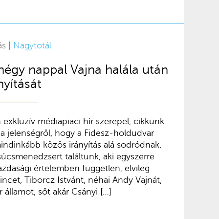
ás |
Nagytotál
égy nappal Vajna halála után
nyítását
exkluzív médiapiaci hír szerepel, cikkünk
l a jelenségről, hogy a Fidesz-holdudvar
mindinkább közös irányítás alá sodródnak.
súcsmenedzsert találtunk, aki egyszerre
azdasági értelemben független, elvileg
ncet, Tiborcz Istvánt, néhai Andy Vajnát,
 államot, sőt akár Csányi […]