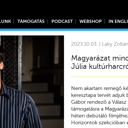
LUNK
TÁMOGATÁS
PODCAST
WEBSHOP
IN ENGL
2023.10.03. | Laky Zoltá
Magyarázat mind
Júlia kultúrharcr
Nem akartam remegő kézz
keresztapa tervét adjuk 
Gábor rendező a Válasz 
támogatásra a Magyaráz
héten debütáló filmjéhez
Horizontok szekcióban el