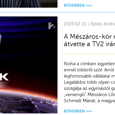
BŐVEBBEN >>>
2019.02.13. | Bódis Andr
A Mészáros-kör n
átvette a TV2 irá
Noha a címben egyetlen 
ennél többről szól. Arró
legfontosabb vállalatai 
Legalábbis több olyan c
szolgálja az egymástól g
„versengő” Mészáros Lőri
Schmidt Máriát, a magyar
BŐVEBBEN >>>