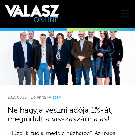
☰
2025.05.15. | Élő Anita |
A szerk
Ne hagyja veszni adója 1%-át,
megindult a visszaszámlálás!
„Húzd, ki tudja, meddig húzhatod”. Az Ipsos