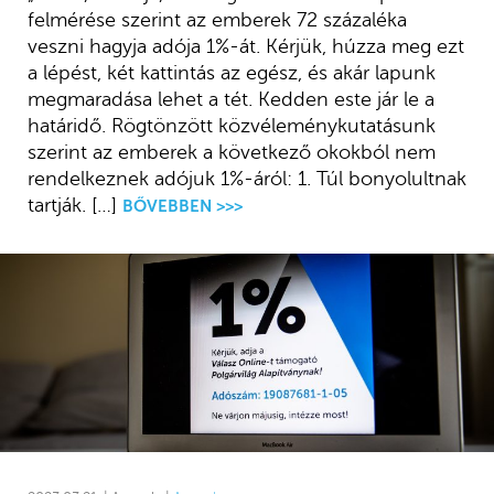
felmérése szerint az emberek 72 százaléka
veszni hagyja adója 1%-át. Kérjük, húzza meg ezt
a lépést, két kattintás az egész, és akár lapunk
megmaradása lehet a tét. Kedden este jár le a
határidő. Rögtönzött közvéleménykutatásunk
szerint az emberek a következő okokból nem
rendelkeznek adójuk 1%-áról: 1. Túl bonyolultnak
tartják. […]
BŐVEBBEN >>>