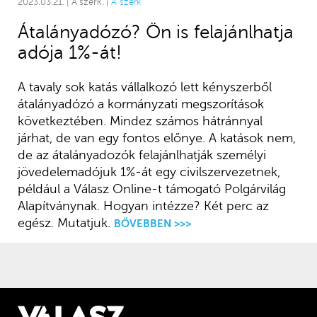
2023.03.21. | A szerk. |
A szerk
Átalányadózó? Ön is felajánlhatja
adója 1%-át!
A tavaly sok katás vállalkozó lett kényszerből
átalányadózó a kormányzati megszorítások
következtében. Mindez számos hátránnyal
járhat, de van egy fontos előnye. A katások nem,
de az átalányadozók felajánlhatják személyi
jövedelemadójuk 1%-át egy civilszervezetnek,
például a Válasz Online-t támogató Polgárvilág
Alapítványnak. Hogyan intézze? Két perc az
egész. Mutatjuk.
BŐVEBBEN >>>