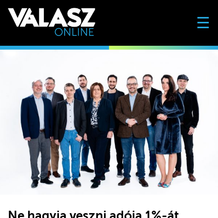
☰
Ne hagyja veszni adója 1%-át,