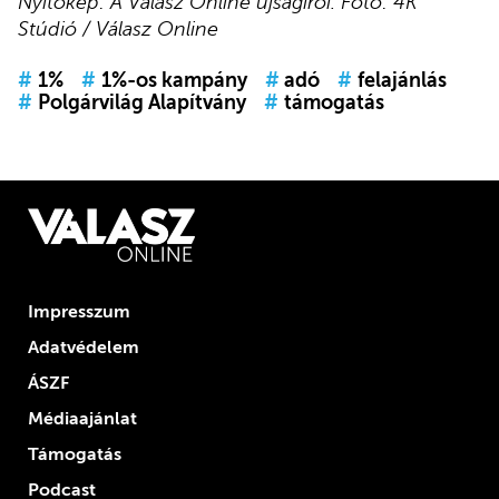
Nyitókép: A Válasz Online újságírói. Fotó: 4K
Stúdió / Válasz Online
#
1%
#
1%-os kampány
#
adó
#
felajánlás
#
Polgárvilág Alapítvány
#
támogatás
Impresszum
Adatvédelem
ÁSZF
Médiaajánlat
Támogatás
Podcast