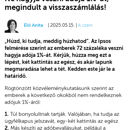
megindult a visszaszámlálás!
Élő Anita
| 2025.05.15. |
A szerk
„Húzd, ki tudja, meddig húzhatod”. Az Ipsos
felmérése szerint az emberek 72 százaléka veszni
hagyja adója 1%-át. Kérjük, húzza meg ezt a
lépést, két kattintás az egész, és akár lapunk
megmaradása lehet a tét. Kedden este jár le a
határidő.
Rögtönzött közvéleménykutatásunk szerint az
emberek a következő okokból nem rendelkeznek
adójuk 1%-áról:
1.
Túl bonyolultnak tartják. Valójában, ha tudja az
ügyfélkapus jelszavát, egy-két kattintás az egész.
2.
Más készíti az adóbevallásukat, például a