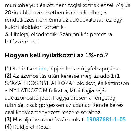
munkahelyük és ott nem foglalkoznak ezzel. Május
20-ig ebben az esetben is cselekedhet, a
rendelkezés nem érinti az adóbevallását, ez egy
külön aloldalon történik.
3.
Elfelejti, elsodródik. Szánjon két percet rá.
Intézze most!
Hogyan kell nyilatkozni az 1%-ról?
(1)
Kattintson
ide
, lépjen be az ügyfélkapujába.
(2)
Az azonosítás után keresse meg az adó 1+1
SZÁZALÉKOS NYILATKOZAT blokkot, és kattintson
a NYILATKOZOM feliratra, látni fogja saját
adóazonosító jelét, hagyja üresen a rengeteg
rubrikát, csak görgessen az adatlap Rendelkezés
civil kedvezményezett részére sorához.
(3)
Másolja be az adószámunkat:
19087681-1-05
(4)
Küldje el. Kész.