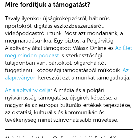
Mire fordítjuk a támogatást?
Tavaly ilyenkor újságíróképzésről, háborús
riportokról, digitális eszközbeszerzésről,
videópodcastról írtunk. Most azt mondanánk, a
megmaradásunkra. Egy biztos, a Polgárvilág
Alapítvány által támogatott Válasz Online és
Az Élet
meg minden podcast
is szerkesztőségi
tulajdonban van, pártoktól, oligarcháktól
függetlenül, közösségi támogatásból működik.
Az
alapítványon
keresztül ezt a munkát támogathatja.
Az alapítvány célja
: A média és a polgári
nyilvánosság támogatása, újsgírók képzése, a
magyar és az európai kulturális értékek terjesztése,
az oktatási, kulturális és kommunikációs
tevékenység minél színvonalasabb művelése.