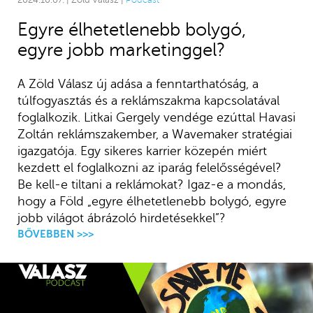
Egyre élhetetlenebb bolygó,
egyre jobb marketinggel?
A Zöld Válasz új adása a fenntarthatóság, a
túlfogyasztás és a reklámszakma kapcsolatával
foglalkozik. Litkai Gergely vendége ezúttal Havasi
Zoltán reklámszakember, a Wavemaker stratégiai
igazgatója. Egy sikeres karrier közepén miért
kezdett el foglalkozni az iparág felelősségével?
Be kell-e tiltani a reklámokat? Igaz-e a mondás,
hogy a Föld „egyre élhetetlenebb bolygó, egyre
jobb világot ábrázoló hirdetésekkel”?
BŐVEBBEN >>>