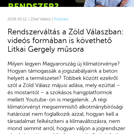
2026.05.12. | Zöld Válasz |
Podcast
Rendszerváltás a Zöld Válaszban:
videós formában is követhető
Litkai Gergely műsora
Milyen legyen Magyarország új klímatörvénye?
Hogyan támogassák a jogszabályaink a beton
helyett a természetet? Többek között ezekről
szól a Zöld Válasz májusi adása, mely ezúttal –
és mostantól – a szokásos hangplatformok
mellett Youtube-on is megjelenik. „A régi
klímatörvényt megsemmisítő alkotmánybírósági
határozat nem foglalkozik azzal, hogyan kell a
társadalmat felkészíteni a klímaváltozásra, nem
mond semmit arról, hogyan váljon a jogrendszer