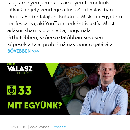
talaj, amelyen járunk és amelyen termelünk.
Litkai Gergely vendége a friss Zöld Válaszban
Dobos Endre talajtani kutató, a Miskolci Egyetem
professzora, aki YouTube-erként is aktív. Most
adásunkban is bizonyítja, hogy nála
érthetőbben, szórakoztatóbban kevesen
képesek a talaj problémáinak boncolgatására.
BŐVEBBEN >>>
2025.10.06. | Zöld Válasz |
Podcast