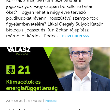
Rosszak a meglévő természetvédelmi
jogszabályok, vagy csupán be kellene tartani
őket? Hogyan lehet a négy évre tervező
politikusokat rávenni hosszútávú szempontok
figyelembevételére? Litkai Gergely Sulyok Katalin
biológus-jogászt és Kun Zoltán tájépítész
mérnököt kérdezi. Podcast.
BŐVEBBEN >>>
2024.06.03. | Zöld Válasz |
Podcast