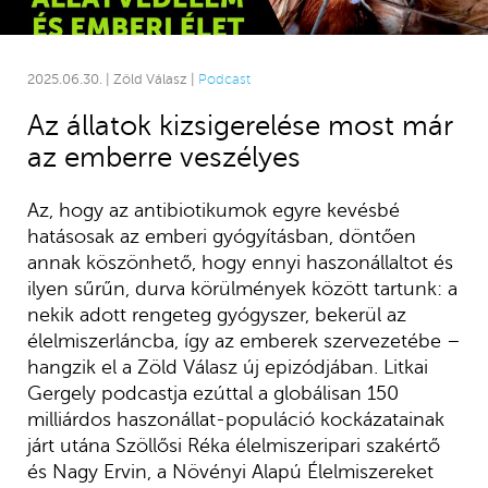
2025.06.30. | Zöld Válasz |
Podcast
Az állatok kizsigerelése most már
az emberre veszélyes
Az, hogy az antibiotikumok egyre kevésbé
hatásosak az emberi gyógyításban, döntően
annak köszönhető, hogy ennyi haszonállaltot és
ilyen sűrűn, durva körülmények között tartunk: a
nekik adott rengeteg gyógyszer, bekerül az
élelmiszerláncba, így az emberek szervezetébe –
hangzik el a Zöld Válasz új epizódjában. Litkai
Gergely podcastja ezúttal a globálisan 150
milliárdos haszonállat-populáció kockázatainak
járt utána Szöllősi Réka élelmiszeripari szakértő
és Nagy Ervin, a Növényi Alapú Élelmiszereket