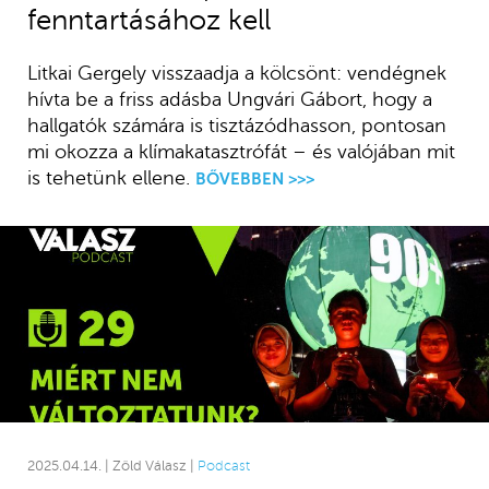
fenntartásához kell
Litkai Gergely visszaadja a kölcsönt: vendégnek
hívta be a friss adásba Ungvári Gábort, hogy a
hallgatók számára is tisztázódhasson, pontosan
mi okozza a klímakatasztrófát – és valójában mit
is tehetünk ellene.
BŐVEBBEN >>>
2025.04.14. | Zöld Válasz |
Podcast