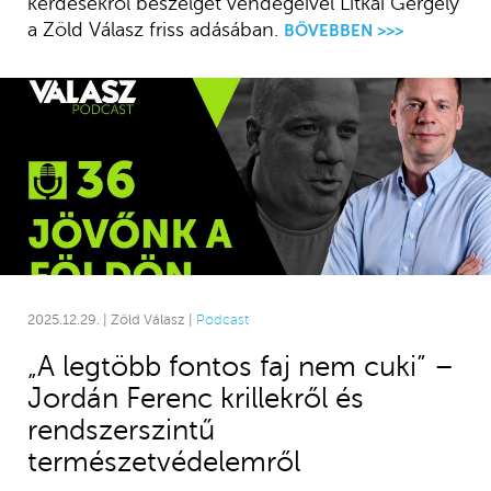
kérdésekről beszélget vendégeivel Litkai Gergely
a Zöld Válasz friss adásában.
BŐVEBBEN >>>
2025.12.29. | Zöld Válasz |
Podcast
„A legtöbb fontos faj nem cuki” –
Jordán Ferenc krillekről és
rendszerszintű
természetvédelemről