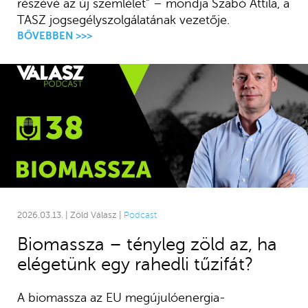
részévé az új szemlélet” – mondja Szabó Attila, a
TASZ jogsegélyszolgálatának vezetője.
BŐVEBBEN >>>
2026.03.13. | Zöld Válasz |
Podcast
Biomassza – tényleg zöld az, ha
elégetünk egy rahedli tűzifát?
A biomassza az EU megújulóenergia-