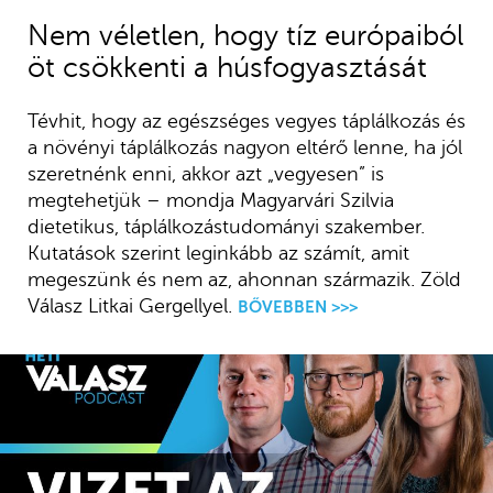
Nem véletlen, hogy tíz európaiból
öt csökkenti a húsfogyasztását
Tévhit, hogy az egészséges vegyes táplálkozás és
a növényi táplálkozás nagyon eltérő lenne, ha jól
szeretnénk enni, akkor azt „vegyesen” is
megtehetjük – mondja Magyarvári Szilvia
dietetikus, táplálkozástudományi szakember.
Kutatások szerint leginkább az számít, amit
megeszünk és nem az, ahonnan származik. Zöld
Válasz Litkai Gergellyel.
BŐVEBBEN >>>