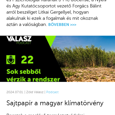
és Agy Kutatócsoportot vezető Forgács Bálint
arról beszélget Litkai Gergellyel, hogyan
alakulnak ki ezek a fogalmak és mit okoznak
aztán a valóságban.
BŐVEBBEN >>>
2024.07.01. | Zöld Válasz |
Podcast
Sajtpapír a magyar klímatörvény