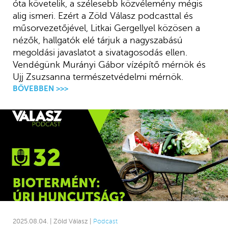
óta követelik, a szélesebb közvélemény mégis
alig ismeri. Ezért a Zöld Válasz podcasttal és
műsorvezetőjével, Litkai Gergellyel közösen a
nézők, hallgatók elé tárjuk a nagyszabású
megoldási javaslatot a sivatagosodás ellen.
Vendégünk Murányi Gábor vízépítő mérnök és
Ujj Zsuzsanna természetvédelmi mérnök.
BŐVEBBEN >>>
2025.08.04. | Zöld Válasz |
Podcast