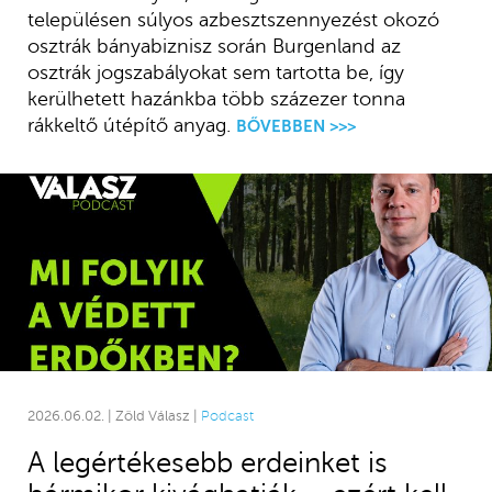
településen súlyos azbesztszennyezést okozó
osztrák bányabiznisz során Burgenland az
osztrák jogszabályokat sem tartotta be, így
kerülhetett hazánkba több százezer tonna
rákkeltő útépítő anyag.
BŐVEBBEN >>>
2026.06.02. | Zöld Válasz |
Podcast
A legértékesebb erdeinket is