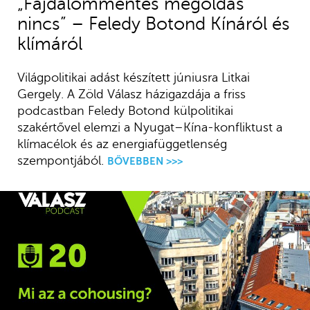
„Fájdalommentes megoldás
nincs” – Feledy Botond Kínáról és
klímáról
Világpolitikai adást készített júniusra Litkai
Gergely. A Zöld Válasz házigazdája a friss
podcastban Feledy Botond külpolitikai
szakértővel elemzi a Nyugat–Kína-konfliktust a
klímacélok és az energiafüggetlenség
szempontjából.
BŐVEBBEN >>>