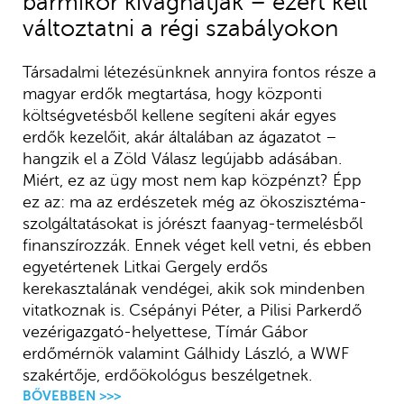
bármikor kivághatják – ezért kell
változtatni a régi szabályokon
Társadalmi létezésünknek annyira fontos része a
magyar erdők megtartása, hogy központi
költségvetésből kellene segíteni akár egyes
erdők kezelőit, akár általában az ágazatot –
hangzik el a Zöld Válasz legújabb adásában.
Miért, ez az ügy most nem kap közpénzt? Épp
ez az: ma az erdészetek még az ökoszisztéma-
szolgáltatásokat is jórészt faanyag-termelésből
finanszírozzák. Ennek véget kell vetni, és ebben
egyetértenek Litkai Gergely erdős
kerekasztalának vendégei, akik sok mindenben
vitatkoznak is. Csépányi Péter, a Pilisi Parkerdő
vezérigazgató-helyettese, Tímár Gábor
erdőmérnök valamint Gálhidy László, a WWF
szakértője, erdőökológus beszélgetnek.
BŐVEBBEN >>>