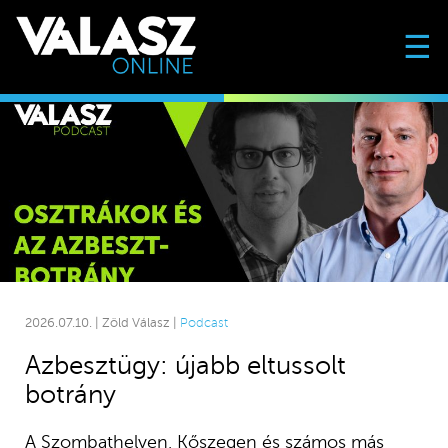
☰
2026.07.10. | Zöld Válasz |
Podcast
Azbesztügy: újabb eltussolt
botrány
A Szombathelyen, Kőszegen és számos más