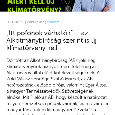
2026.02.09. | Zöld Válasz |
Podcast
„Itt pofonok várhatók” – az
Alkotmánybíróság szerint is új
klímatörvény kell
Döntött az Alkotmánybíróság (AB): jelenlegi
klímatörvényünk hiányos, nem felel meg az
Alaptörvény által előírt kötelezettségeknek. A
Zöld Válasz vendége Szabó Marcel, az AB
határozatának előadó bírója, valamint Éger Ákos,
a Magyar Természetvédők Szövetségének
elnöke. Mit ír elő az AB, hogy készült a határozat,
milyen nemzetközi példák vannak, és mit vár el a
magyar társadalom klímaügyben? Ezekről a