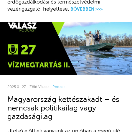
erdőgazdálkodási és természetvédelmi
vezérigazgató-helyettese.
BŐVEBBEN >>>
2025.01.27. | Zöld Válasz |
Podcast
Magyarország kettészakadt – és
nemcsak politikailag vagy
gazdaságilag
Utolsó előttiek vagyunk az unióban a megújuló