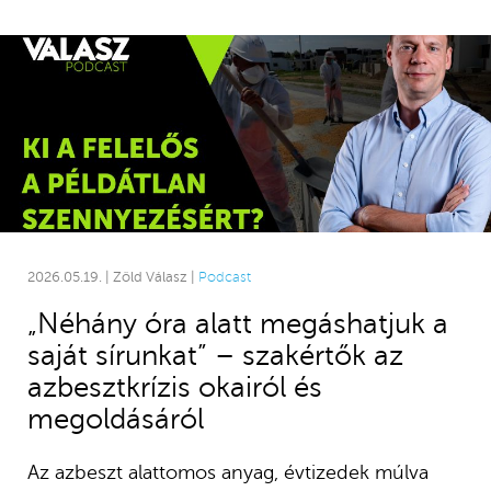
2026.05.19. | Zöld Válasz |
Podcast
„Néhány óra alatt megáshatjuk a
saját sírunkat” – szakértők az
azbesztkrízis okairól és
megoldásáról
Az azbeszt alattomos anyag, évtizedek múlva