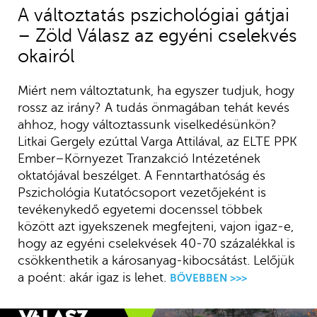
A változtatás pszichológiai gátjai
– Zöld Válasz az egyéni cselekvés
okairól
Miért nem változtatunk, ha egyszer tudjuk, hogy
rossz az irány? A tudás önmagában tehát kevés
ahhoz, hogy változtassunk viselkedésünkön?
Litkai Gergely ezúttal Varga Attilával, az ELTE PPK
Ember–Környezet Tranzakció Intézetének
oktatójával beszélget. A Fenntarthatóság és
Pszichológia Kutatócsoport vezetőjeként is
tevékenykedő egyetemi docenssel többek
között azt igyekszenek megfejteni, vajon igaz-e,
hogy az egyéni cselekvések 40-70 százalékkal is
csökkenthetik a károsanyag-kibocsátást. Lelőjük
a poént: akár igaz is lehet.
BŐVEBBEN >>>