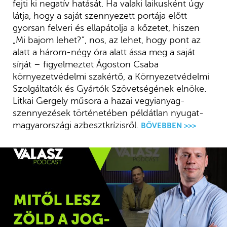
fejti ki negatív hatását. Ha valaki laikusként úgy
látja, hogy a saját szennyezett portája előtt
gyorsan felveri és ellapátolja a kőzetet, hiszen
„Mi bajom lehet?”, nos, az lehet, hogy pont az
alatt a három-négy óra alatt ássa meg a saját
sírját – figyelmeztet Ágoston Csaba
környezetvédelmi szakértő, a Környezetvédelmi
Szolgáltatók és Gyártók Szövetségének elnöke.
Litkai Gergely műsora a hazai vegyianyag-
szennyezések történetében példátlan nyugat-
magyarországi azbesztkrízisről.
BŐVEBBEN >>>