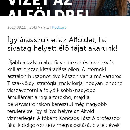
2025.09.11. | Zöld Válasz |
Podcast
Így árasszuk el az Alföldet, ha
sivatag helyett élő tájat akarunk!
Újabb aszály, újabb figyelmeztetés: cselekvés
kell az ország kiszáradása ellen. A mérnöki
asztalon huszonöt éve készen van a mélyárteres
Tisza-völgyi stratégia, mely leírja, hogyan lehetne
visszavezetni a folyó kisebb-nagyobb
árhullámait a régi árterekbe, majd a
belvízcsatronákon keresztül még nagyobb
területekre, így állítva helyre az Alföld
vízmérlegét. A főként Koncsos László professzor
által kidolgozott terv megvalósítását civilek évek