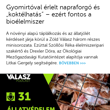
Gyomirtóval érlelt napraforgó és
„koktélhatás” – ezért fontos a
bioélelmiszer
A növényi alapú táplálkozás és az állatjólét
kérdéseit járja körül a Zöld Válasz három részes
minisorozata. Ezúttal Szöllősi Réka élelmiszeripari
szakértő és Drexler Dóra, az Ökológiai
Mezőgazdasági Kutatóintézet alapítója vannak
Litkai Gergely segítségére.
BŐVEBBEN >>>