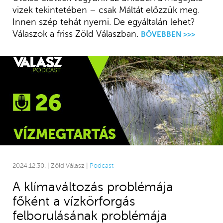
vizek tekintetében – csak Máltát előzzük meg.
Innen szép tehát nyerni. De egyáltalán lehet?
Válaszok a friss Zöld Válaszban.
BŐVEBBEN >>>
2024.12.30. | Zöld Válasz |
Podcast
A klímaváltozás problémája
főként a vízkörforgás
felborulásának problémája