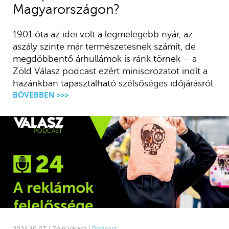
Magyarországon?
1901 óta az idei volt a legmelegebb nyár, az
aszály szinte már természetesnek számít, de
megdöbbentő árhullámok is ránk törnek – a
Zöld Válasz podcast ezért minisorozatot indít a
hazánkban tapasztalható szélsőséges időjárásról.
BŐVEBBEN >>>
2024.10.07. | Zöld Válasz |
Podcast