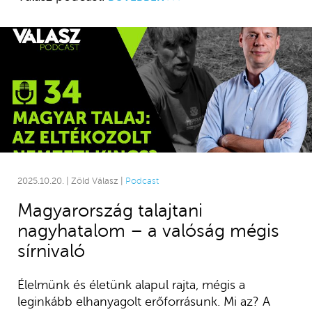
2025.10.20. | Zöld Válasz |
Podcast
Magyarország talajtani
nagyhatalom – a valóság mégis
sírnivaló
Élelmünk és életünk alapul rajta, mégis a
leginkább elhanyagolt erőforrásunk. Mi az? A