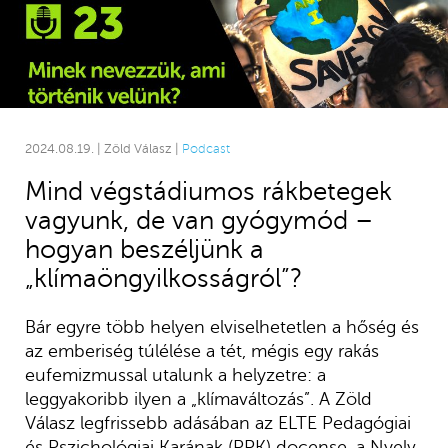
2024.08.19. | Zöld Válasz |
Podcast
Mind végstádiumos rákbetegek
vagyunk, de van gyógymód –
hogyan beszéljünk a
„klímaöngyilkosságról”?
Bár egyre több helyen elviselhetetlen a hőség és
az emberiség túlélése a tét, mégis egy rakás
eufemizmussal utalunk a helyzetre: a
leggyakoribb ilyen a „klímaváltozás”. A Zöld
Válasz legfrissebb adásában az ELTE Pedagógiai
és Pszichológiai Karának (PPK) docense, a Nyelv