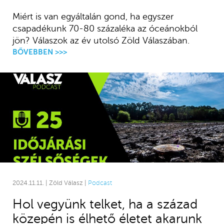
Miért is van egyáltalán gond, ha egyszer
csapadékunk 70-80 százaléka az óceánokból
jön? Válaszok az év utolsó Zöld Válaszában.
BŐVEBBEN >>>
2024.11.11. | Zöld Válasz |
Podcast
Hol vegyünk telket, ha a század
közepén is élhető életet akarunk