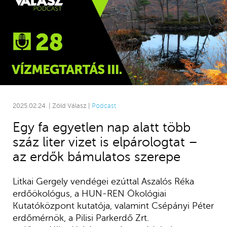
2025.02.24. | Zöld Válasz |
Podcast
Egy fa egyetlen nap alatt több
száz liter vizet is elpárologtat –
az erdők bámulatos szerepe
Litkai Gergely vendégei ezúttal Aszalós Réka
erdőökológus, a HUN-REN Ökológiai
Kutatóközpont kutatója, valamint Csépányi Péter
erdőmérnök, a Pilisi Parkerdő Zrt.