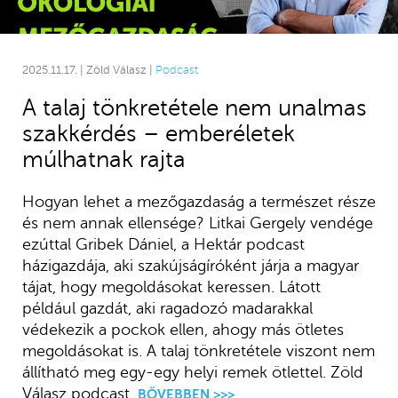
2025.11.17. | Zöld Válasz |
Podcast
A talaj tönkretétele nem unalmas
szakkérdés – emberéletek
múlhatnak rajta
Hogyan lehet a mezőgazdaság a természet része
és nem annak ellensége? Litkai Gergely vendége
ezúttal Gribek Dániel, a Hektár podcast
házigazdája, aki szakújságíróként járja a magyar
tájat, hogy megoldásokat keressen. Látott
például gazdát, aki ragadozó madarakkal
védekezik a pockok ellen, ahogy más ötletes
megoldásokat is. A talaj tönkretétele viszont nem
állítható meg egy-egy helyi remek ötlettel. Zöld
Válasz podcast.
BŐVEBBEN >>>