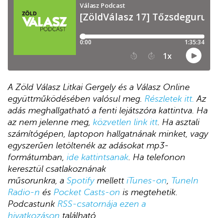
A Zöld Válasz Litkai Gergely és a Válasz Online
együttműködésében valósul meg.
Részletek itt.
Az
adás meghallgatható a fenti lejátszóra kattintva. Ha
az nem jelenne meg,
közvetlen link itt
. Ha asztali
számítógépen, laptopon hallgatnának minket, vagy
egyszerűen letöltenék az adásokat mp3-
formátumban,
ide kattintsanak
. Ha telefonon
keresztül csatlakoznának
műsorunkra, a
Spotify
mellett
iTunes-on
,
TuneIn
Radio-n
és
Pocket Casts-on
is megtehetik.
Podcastunk
RSS-csatornája ezen a
hivatkozáson
található.