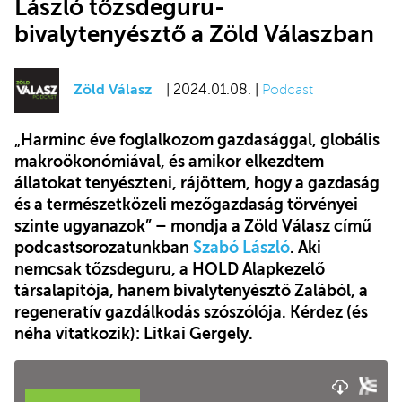
László tőzsdeguru-
bivalytenyésztő a Zöld Válaszban
Zöld Válasz
| 2024.01.08. |
Podcast
„Harminc éve foglalkozom gazdasággal, globális
makroökonómiával, és amikor elkezdtem
állatokat tenyészteni, rájöttem, hogy a gazdaság
és a természetközeli mezőgazdaság törvényei
szinte ugyanazok” – mondja a Zöld Válasz című
podcastsorozatunkban
Szabó László
. Aki
nemcsak tőzsdeguru, a HOLD Alapkezelő
társalapítója, hanem bivalytenyésztő Zalából, a
regeneratív gazdálkodás szószólója. Kérdez (és
néha vitatkozik): Litkai Gergely.