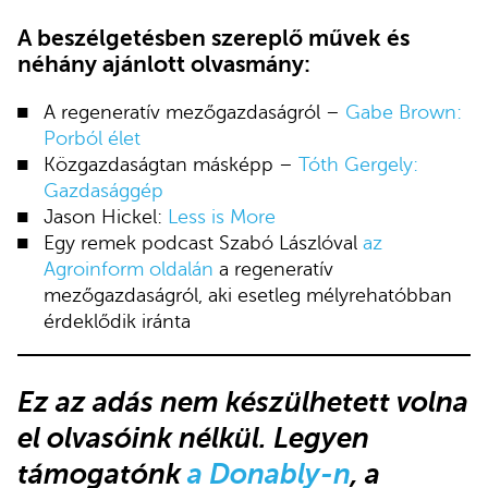
A beszélgetésben szereplő művek és
néhány ajánlott olvasmány:
A regeneratív mezőgazdaságról –
Gabe Brown:
Porból élet
Közgazdaságtan másképp –
Tóth Gergely:
Gazdasággép
Jason Hickel:
Less is More
Egy remek podcast Szabó Lászlóval
az
Agroinform oldalán
a regeneratív
mezőgazdaságról, aki esetleg mélyrehatóbban
érdeklődik iránta
Ez az adás
nem készülhetett volna
el olvasóink nélkül.
Legyen
támogatónk
a Donably-n
, a