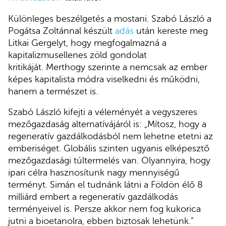
Különleges beszélgetés a mostani. Szabó László a
Pogátsa Zoltánnal készült
adás
után kereste meg
Litkai Gergelyt, hogy megfogalmazná a
kapitalizmusellenes zöld gondolat
kritikáját. Merthogy szerinte a nemcsak az ember
képes kapitalista módra viselkedni és működni,
hanem a természet is.
Szabó László kifejti a véleményét a vegyszeres
mezőgazdaság alternatívájáról is: „Mítosz, hogy a
regeneratív gazdálkodásból nem lehetne etetni az
emberiséget. Globális szinten ugyanis elképesztő
mezőgazdasági túltermelés van. Olyannyira, hogy
ipari célra hasznosítunk nagy mennyiségű
terményt. Simán el tudnánk látni a Földön élő 8
milliárd embert a regeneratív gazdálkodás
terményeivel is. Persze akkor nem fog kukorica
jutni a bioetanolra, ebben biztosak lehetünk.”