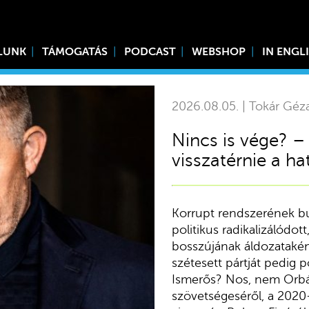
LUNK
TÁMOGATÁS
PODCAST
WEBSHOP
IN ENGL
2026.08.05. | Tokár Géz
Nincs is vége? –
visszatérnie a h
Korrupt rendszerének b
politikus radikalizálódott
bosszújának áldozataként 
szétesett pártját pedig po
Ismerős? Nos, nem Orbá
szövetségeséről, a 202