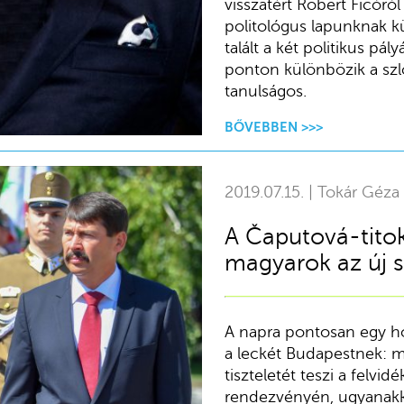
visszatért Robert Ficóró
politológus lapunknak k
talált a két politikus pá
ponton különbözik a szl
tanulságos.
BŐVEBBEN >>>
2019.07.15. | Tokár Géza
A Čaputová-titok
magyarok az új 
A napra pontosan egy hón
a leckét Budapestnek: 
tiszteletét teszi a felv
rendezvényén, ugyanakk