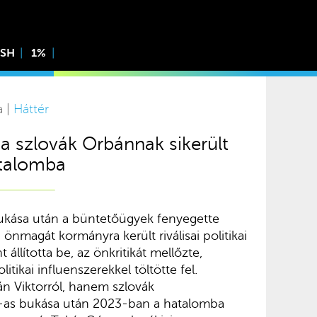
ISH
1%
a |
Háttér
 a szlovák Orbánnak sikerült
atalomba
ukása után a büntetőügyek fenyegette
, önmagát kormányra került riválisai politikai
állította be, az önkritikát mellőzte,
litikai influenszerekkel töltötte fel.
n Viktorról, hanem szlovák
0-as bukása után 2023-ban a hatalomba