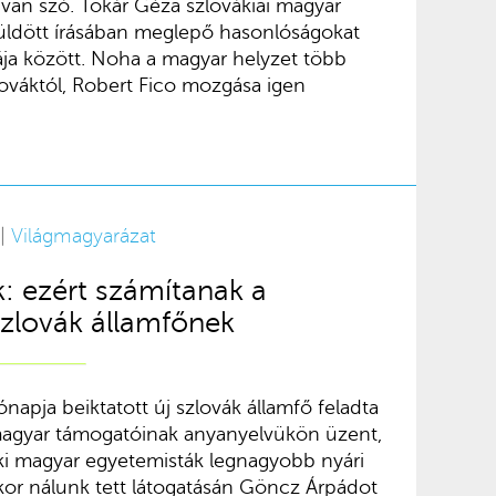
l van szó. Tokár Géza szlovákiai magyar
üldött írásában meglepő hasonlóságokat
lyája között. Noha a magyar helyzet több
ováktól, Robert Fico mozgása igen
 |
Világmagyarázat
: ezért számítanak a
szlovák államfőnek
apja beiktatott új szlovák államfő feladta
magyar támogatóinak anyanyelvükön üzent,
idéki magyar egyetemisták legnagyobb nyári
or nálunk tett látogatásán Göncz Árpádot