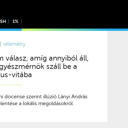
ISH
1%
 |
vélemény
 válasz, amíg annyiból áll,
gyészmérnök száll be a
s-vitába
 docense szerint illúzió Lányi András
elentése a lokális megoldásokról.