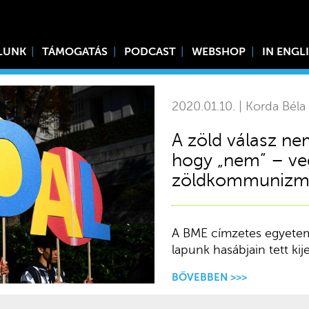
LUNK
TÁMOGATÁS
PODCAST
WEBSHOP
IN ENGL
2020.01.10. | Korda Béla
A zöld válasz nem
hogy „nem” – ve
zöldkommunizmu
A BME címzetes egyetemi
lapunk hasábjain tett kij
BŐVEBBEN >>>