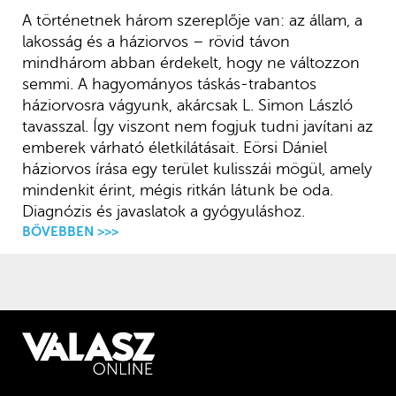
A történetnek három szereplője van: az állam, a
lakosság és a háziorvos – rövid távon
mindhárom abban érdekelt, hogy ne változzon
semmi. A hagyományos táskás-trabantos
háziorvosra vágyunk, akárcsak L. Simon László
tavasszal. Így viszont nem fogjuk tudni javítani az
emberek várható életkilátásait. Eörsi Dániel
háziorvos írása egy terület kulisszái mögül, amely
mindenkit érint, mégis ritkán látunk be oda.
Diagnózis és javaslatok a gyógyuláshoz.
BŐVEBBEN >>>