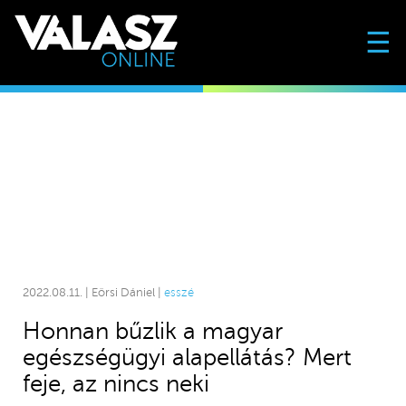
☰
2022.08.11. | Eörsi Dániel |
esszé
Honnan bűzlik a magyar
egészségügyi alapellátás? Mert
feje, az nincs neki