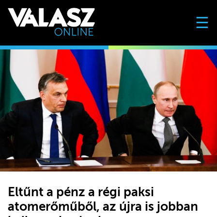
☰
Eltűnt a pénz a régi paksi
atomerőműből, az újra is jobban