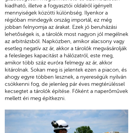
kiadható, illetve a fogyasztói oldalról igényelt
mennyiségek közötti különbség. Ilyenkor a
régióban mindegyik ország importál, ez még
jobban felnyomja az árakat. Ezek jó beruházási
lehetőségek is, a tárolók most nagyon jól megélnek
az arbitrázsból. Napközben, amikor alacsony vagy
esetleg negatív az ár, akkor a tárolók megvásárolják
a felesleges kapacitást a hálózatról, este meg,
amikor több száz euróra felmegy az ár, akkor
kitárolnak. Sokan meg is jelentek ezen a piacon, és
ahogy egyre többen lesznek, a nyereségük nyilván
csökkenni fog, de jelenleg pár éves megtérüléssel
kecsegtet a tárolók építése. Főként a naperőművek
mellett éri meg építkezni.