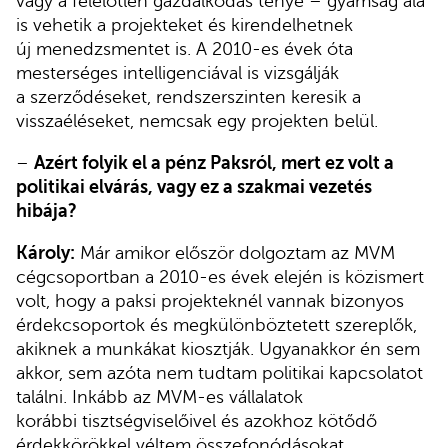
vagy a felelőtlen gazdálkodás ténye – gyámság alá
is vehetik a projekteket és kirendelhetnek
új menedzsmentet is. A 2010-es évek óta
mesterséges intelligenciával is vizsgálják
a szerződéseket, rendszerszinten keresik a
visszaéléseket, nemcsak egy projekten belül.
–
Azért folyik el a pénz Paksról, mert ez volt a
politikai elvárás, vagy ez a szakmai vezetés
hibája?
Károly:
Már amikor először dolgoztam az MVM
cégcsoportban a 2010-es évek elején is közismert
volt, hogy a paksi projekteknél vannak bizonyos
érdekcsoportok és megkülönböztetett szereplők,
akiknek a munkákat kiosztják. Ugyanakkor én sem
akkor, sem azóta nem tudtam politikai kapcsolatot
találni. Inkább az MVM-es vállalatok
korábbi tisztségviselőivel és azokhoz kötődő
érdekkörökkel véltem összefonódásokat