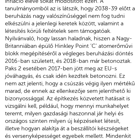
infláció eleve sokat módosított ezen. A
tanulmányomból az is látszik, hogy 2038-39 előtt a
beruházás nagy valószínűséggel nem fog tudni
elkészülni a jelenlegi keretek között, valamint a
létesítés körüli feltételek sem támogatóak.
Nyilvánvaló, hogy lassan haladnak, hiszen a Nagy-
Britanniában épülő Hinkley Point ’C’ atomerőművi
blokk megépítéséről a végleges beruházási döntés
2016-ban született, és 2018-ban már betonoztak.
Paks 2 esetében 2017-ben jött meg az EU-s
jóváhagyás, és csak idén kezdtek betonozni. Ez
nem azt jelenti, hogy a csúszás végig ilyen mértékű
marad, de ennek az ellenkezője sem jelenthető ki
bizonyossággal. Az építkezés közvetett hatásait is
vizsgálni kell, például, hogy mennyi munkahelyet
teremt, milyen gazdasági haszonnal jár helyi és
országos szinten milyen új képzéseket létesít,
illetve hogyan alakítja át a beszállítói készségeket
és versenyképességet egyebek mellett. Mindenkit