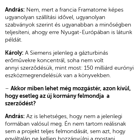
András:
Nem, mert a francia Framatome képes
ugyanolyan szállítási idővel, ugyanolyan
szabványok szerint és ugyanabban a minőségben
teljesíteni, ahogy erre Nyugat-Európában is látunk
példát.
Károly:
A Siemens jelenleg a gázturbinás
erőművekre koncentrál, soha nem volt
annyi szerződésük, mint most: 150 milliárd eurónyi
eszközmegrendelésük van a könyvekben.
–
Akkor miben lehet még mozgástér, azon kívül,
hogy esetleg az új kormány felmondja a
szerződést?
András:
Az is lehetséges, hogy nem a jelenlegi
formában valósul meg. Én nem tartom reálisnak
sem a projekt teljes felmondását, sem azt, hogy
egyáltalán ne kelljen hozzányúlni a mostani