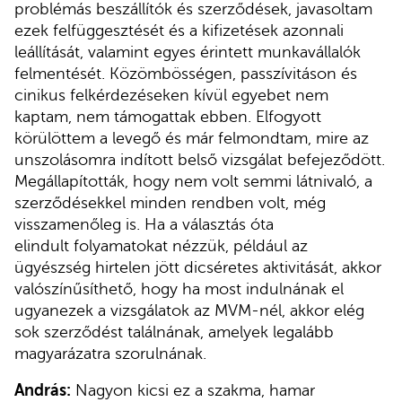
problémás beszállítók és szerződések, javasoltam
ezek felfüggesztését és a kifizetések azonnali
leállítását, valamint egyes érintett munkavállalók
felmentését. Közömbösségen, passzívitáson és
cinikus felkérdezéseken kívül egyebet nem
kaptam, nem támogattak ebben. Elfogyott
körülöttem a levegő és már felmondtam, mire az
unszolásomra indított belső vizsgálat befejeződött.
Megállapították, hogy nem volt semmi látnivaló, a
szerződésekkel minden rendben volt, még
visszamenőleg is. Ha a választás óta
elindult folyamatokat nézzük, például az
ügyészség hirtelen jött dicséretes aktivitását, akkor
valószínűsíthető, hogy ha most indulnának el
ugyanezek a vizsgálatok az MVM-nél, akkor elég
sok szerződést találnának, amelyek legalább
magyarázatra szorulnának.
András:
Nagyon kicsi ez a szakma, hamar