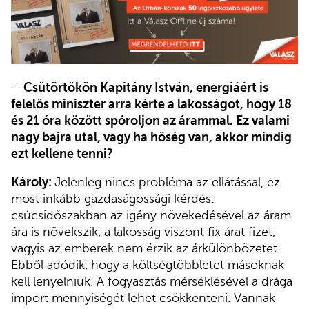
–
Csütörtökön Kapitány István, energiáért is
felelős miniszter arra kérte a lakosságot, hogy 18
és 21 óra között spóroljon az árammal. Ez valami
nagy bajra utal, vagy ha hőség van, akkor mindig
ezt kellene tenni?
Károly:
Jelenleg nincs probléma az ellátással, ez
most inkább gazdaságossági kérdés:
csúcsidőszakban az igény növekedésével az áram
ára is növekszik, a lakosság viszont fix árat fizet,
vagyis az emberek nem érzik az árkülönbözetet.
Ebből adódik, hogy a költségtöbbletet másoknak
kell lenyelniük. A fogyasztás mérséklésével a drága
import mennyiségét lehet csökkenteni. Vannak