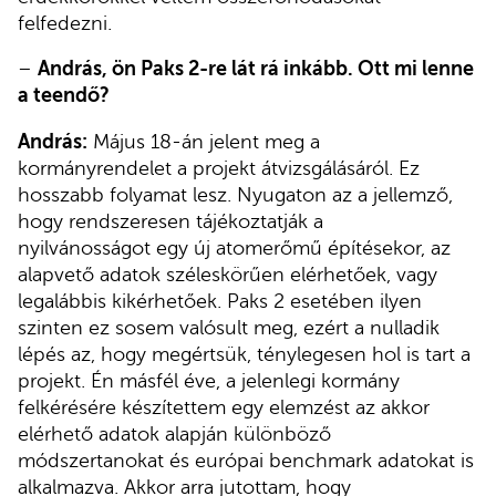
felfedezni.
–
András, ön Paks 2-re lát rá inkább. Ott mi lenne
a teendő?
András:
Május 18-án jelent meg a
kormányrendelet a projekt átvizsgálásáról. Ez
hosszabb folyamat lesz. Nyugaton az a jellemző,
hogy rendszeresen tájékoztatják a
nyilvánosságot egy új atomerőmű építésekor, az
alapvető adatok széleskörűen elérhetőek, vagy
legalábbis kikérhetőek. Paks 2 esetében ilyen
szinten ez sosem valósult meg, ezért a nulladik
lépés az, hogy megértsük, ténylegesen hol is tart a
projekt. Én másfél éve, a jelenlegi kormány
felkérésére készítettem egy elemzést az akkor
elérhető adatok alapján különböző
módszertanokat és európai benchmark adatokat is
alkalmazva. Akkor arra jutottam, hogy