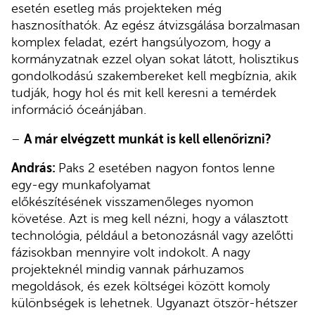
esetén esetleg más projekteken még
hasznosíthatók. Az egész átvizsgálása borzalmasan
komplex feladat, ezért hangsúlyozom, hogy a
kormányzatnak ezzel olyan sokat látott, holisztikus
gondolkodású szakembereket kell megbíznia, akik
tudják, hogy hol és mit kell keresni a temérdek
információ óceánjában.
–
A már elvégzett munkát is kell ellenőrizni?
András:
Paks 2 esetében nagyon fontos lenne
egy-egy munkafolyamat
előkészítésének visszamenőleges nyomon
követése. Azt is meg kell nézni, hogy a választott
technológia, például a betonozásnál vagy azelőtti
fázisokban mennyire volt indokolt. A nagy
projekteknél mindig vannak párhuzamos
megoldások, és ezek költségei között komoly
különbségek is lehetnek. Ugyanazt ötször-hétszer