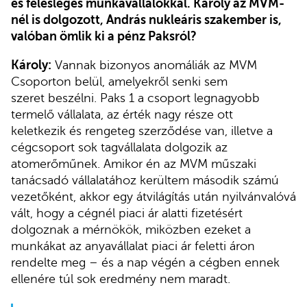
és felesleges munkavállalókkal. Károly az MVM-
nél is dolgozott, András nukleáris szakember is,
valóban ömlik ki a pénz Paksról?
Károly:
Vannak bizonyos anomáliák az MVM
Csoporton belül, amelyekről senki sem
szeret beszélni. Paks 1 a csoport legnagyobb
termelő vállalata, az érték nagy része ott
keletkezik és rengeteg szerződése van, illetve a
cégcsoport sok tagvállalata dolgozik az
atomerőműnek. Amikor én az MVM műszaki
tanácsadó vállalatához kerültem második számú
vezetőként, akkor egy átvilágítás után nyilvánvalóvá
vált, hogy a cégnél piaci ár alatti fizetésért
dolgoznak a mérnökök, miközben ezeket a
munkákat az anyavállalat piaci ár feletti áron
rendelte meg – és a nap végén a cégben ennek
ellenére túl sok eredmény nem maradt.