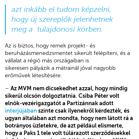
azt inkább el tudom képzelni,
hogy új szereplők jelenhetnek
meg a tulajdonosi körben.
Az is biztos, hogy remek projekt- és
beruházásmenedzsmentet sikerült felépíteni, és a
vállalat a régió más országaiban is
sikeresen pályázik a mátrainál jóval nagyobb
erőművek létesítésére.
–
Az MVM nem dicsekedhet azzal, hogy mindig
sikerül olcsón dolgoztatnia. Csiba Péter volt
elnök-vezérigazgatót a Partizánnak adott
interjújában
szinte csak ilyenekről kérdezték, és
ugyan általában azt mondta, hogy nem látott rá a
botrányos üzletekre, de azt például elismerte,
hogy a Paks 1 tele volt túlárazott szerződésekkel