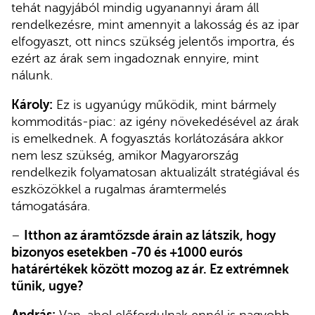
tehát nagyjából mindig ugyanannyi áram áll
rendelkezésre, mint amennyit a lakosság és az ipar
elfogyaszt, ott nincs szükség jelentős importra, és
ezért az árak sem ingadoznak ennyire, mint
nálunk.
Károly:
Ez is ugyanúgy működik, mint bármely
kommoditás-piac: az igény növekedésével az árak
is emelkednek. A fogyasztás korlátozására akkor
nem lesz szükség, amikor Magyarország
rendelkezik folyamatosan aktualizált stratégiával és
eszközökkel a rugalmas áramtermelés
támogatására.
–
Itthon az áramtőzsde árain az látszik, hogy
bizonyos esetekben -70 és +1000 eurós
határértékek között mozog az ár. Ez extrémnek
tűnik, ugye?