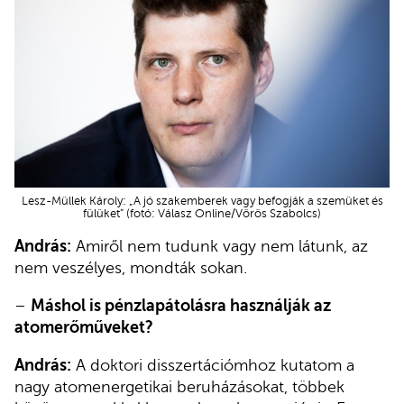
Lesz-Müllek Károly: „A jó szakemberek vagy befogják a szemüket és
fülüket” (fotó: Válasz Online/Vörös Szabolcs)
András:
Amiről nem tudunk vagy nem látunk, az
nem veszélyes, mondták sokan.
–
Máshol is pénzlapátolásra használják az
atomerőműveket?
András:
A doktori disszertációmhoz kutatom a
nagy atomenergetikai beruházásokat, többek