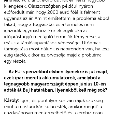
András:
Van, ahol előfordulnak ennél is nagyobb
kilengések, Olaszországban például nyáron
előfordult már, hogy 2000 euró fölé is felment
ugyanez az ár. Amint említettem, a probléma abból
fakad, hogy a fogyasztás és a termelés nem
igazodik egymáshoz. Ennek egyik oka az
időjárásfüggő megújuló termelők térnyerése, a
másik a tárolókapacitások végessége. Utóbbiak
támogatása most nálunk is napirenden van, ha lesz
elég tároló, akkor ez orvosolja majd a probléma
egy részét.
–
Az EU-s pénzekből elvben ilyenekre is jut majd,
ezek ipari méretű akkumulátorok, amelyből a
legnagyobb magyarországit éppen június 10-én
adták át Buj határában. Ilyenekből kell még sok?
Károly:
Igen, és pont ilyenkor van rájuk szükség,
mint a mostani kánikulai esték, amikor megnő a
gazdaságosan megtermelhető és üzembiztosan