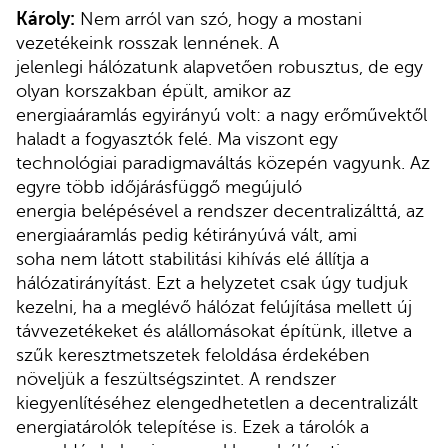
Károly:
Nem arról van szó, hogy a mostani
vezetékeink rosszak lennének. A
jelenlegi hálózatunk alapvetően robusztus, de egy
olyan korszakban épült, amikor az
energiaáramlás egyirányú volt: a nagy erőművektől
haladt a fogyasztók felé. Ma viszont egy
technológiai paradigmaváltás közepén vagyunk. Az
egyre több időjárásfüggő megújuló
energia belépésével a rendszer decentralizálttá, az
energiaáramlás pedig kétirányúvá vált, ami
soha nem látott stabilitási kihívás elé állítja a
hálózatirányítást. Ezt a helyzetet csak úgy tudjuk
kezelni, ha a meglévő hálózat felújítása mellett új
távvezetékeket és alállomásokat építünk, illetve a
szűk keresztmetszetek feloldása érdekében
növeljük a feszültségszintet. A rendszer
kiegyenlítéséhez elengedhetetlen a decentralizált
energiatárolók telepítése is. Ezek a tárolók a