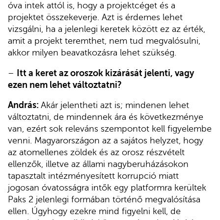
óva intek attól is, hogy a projektcéget és a
projektet összekeverje. Azt is érdemes lehet
vizsgálni, ha a jelenlegi keretek között ez az érték,
amit a projekt teremthet, nem tud megvalósulni,
akkor milyen beavatkozásra lehet szükség.
–
Itt a keret az oroszok kizárását jelenti, vagy
ezen nem lehet változtatni?
András:
Akár jelentheti azt is; mindenen lehet
változtatni, de mindennek ára és következménye
van, ezért sok releváns szempontot kell figyelembe
venni. Magyarországon az a sajátos helyzet, hogy
az atomellenes zöldek és az orosz részvételt
ellenzők, illetve az állami nagyberuházásokon
tapasztalt intézményesített korrupció miatt
jogosan óvatosságra intők egy platformra kerültek
Paks 2 jelenlegi formában történő megvalósítása
ellen. Úgyhogy ezekre mind figyelni kell, de