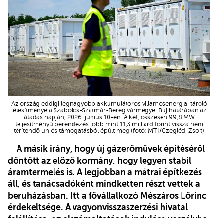
Az ország eddigi legnagyobb akkumulátoros villamosenergia-tároló
létesítménye a Szabolcs-Szatmár-Bereg vármegyei Buj határában az
átadás napján, 2026. június 10-én. A két, összesen 99,8 MW
teljesítményű berendezés több mint 11,3 milliárd forint vissza nem
térítendő uniós támogatásból épült meg (fotó: MTI/Czeglédi Zsolt)
–
A másik irány, hogy új gázerőművek építéséről
döntött az előző kormány, hogy legyen stabil
áramtermelés is. A legjobban a mátrai építkezés
áll, és tanácsadóként mindketten részt vettek a
beruházásban. Itt a fővállalkozó Mészáros Lőrinc
érdekeltsége. A vagyonvisszaszerzési hivatal