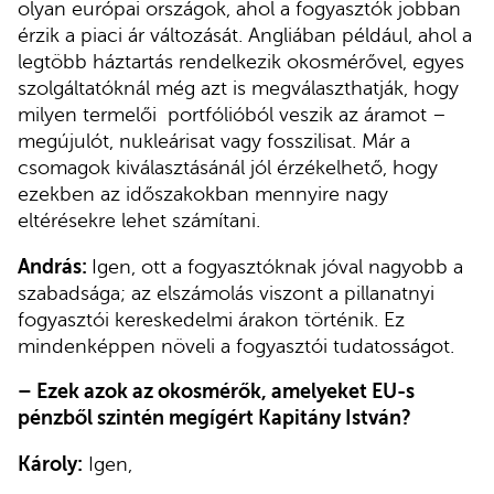
olyan európai országok, ahol a fogyasztók jobban
érzik a piaci ár változását. Angliában például, ahol a
legtöbb háztartás rendelkezik okosmérővel, egyes
szolgáltatóknál még azt is megválaszthatják, hogy
milyen termelői portfólióból veszik az áramot –
megújulót, nukleárisat vagy fosszilisat. Már a
csomagok kiválasztásánál jól érzékelhető, hogy
ezekben az időszakokban mennyire nagy
eltérésekre lehet számítani.
András:
Igen, ott a fogyasztóknak jóval nagyobb a
szabadsága; az elszámolás viszont a pillanatnyi
fogyasztói kereskedelmi árakon történik. Ez
mindenképpen növeli a fogyasztói tudatosságot.
– Ezek azok az okosmérők, amelyeket EU-s
pénzből szintén megígért Kapitány István?
Károly:
Igen,