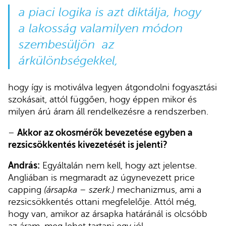
a piaci logika is azt diktálja, hogy
a lakosság valamilyen módon
szembesüljön az
árkülönbségekkel,
hogy így is motiválva legyen átgondolni fogyasztási
szokásait, attól függően, hogy éppen mikor és
milyen árú áram áll rendelkezésre a rendszerben.
–
Akkor az okosmérők bevezetése egyben a
rezsicsökkentés kivezetését is jelenti?
András:
Egyáltalán nem kell, hogy azt jelentse.
Angliában is megmaradt az úgynevezett price
capping
(ársapka – szerk.)
mechanizmus, ami a
rezsicsökkentés ottani megfelelője. Attól még,
hogy van, amikor az ársapka határánál is olcsóbb