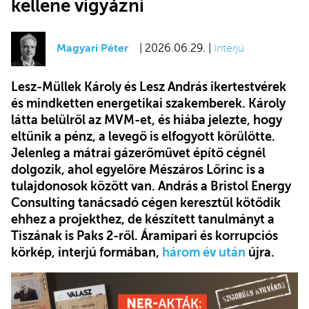
kellene vigyázni
Magyari Péter
| 2026.06.29. |
Interjú
Lesz-Müllek Károly és Lesz András ikertestvérek
és mindketten energetikai szakemberek. Károly
látta belülről az MVM-et, és hiába jelezte, hogy
eltűnik a pénz, a levegő is elfogyott körülötte.
Jelenleg a mátrai gázerőművet építő cégnél
dolgozik, ahol egyelőre Mészáros Lőrinc is a
tulajdonosok között van. András a Bristol Energy
Consulting tanácsadó cégen keresztül kötődik
ehhez a projekthez, de készített tanulmányt a
Tiszának is Paks 2-ről. Áramipari és korrupciós
körkép, interjú formában,
három év után
újra.