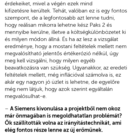
érdekeiket, mivel a végén ezek mind
kifizetésre kerültek. Tehát, valóban ez is egy fontos
szempont, de a legfontosabb azt lenne tudni,
hogy reálisan mikorra lehetne kész Paks 2 és
mennyibe kerülne, illetve a költségkülönbözetet ki
és milyen módon állná. És ha az lesz a vizsgálat
eredménye, hogy a mostani feltételek mellett nem
megvalósítható jelentős értékerózió nélkül, úgy
meg kell vizsgálni, hogy milyen egyéb
beavatkozásra van szükség. Ugyanakkor, az eredeti
feltételek mellett, még inflációval számolva is, ez
akár egy nagyon jó üzlet is lehetne, de egyelőre
még nem látjuk, hogy azok szerint egyáltalán
megvalósulhat-e.
–
A Siemens kivonulása a projektből nem okoz
már önmagában is megoldhatatlan problémát?
Ők szállították volna az irányítástechnikát, ami
elég fontos része lenne az új erőműnek.