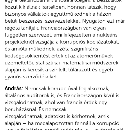
közül kik állnak kartellben, honnan látszik, hogy
bizonyos vállalatok együttműködnek a házon
belüli beszerzési szervezetekkel. Nyugaton ezt már
régóta tanítják. Franciaországban van olyan
független szervezet, ami kifejezetten a nukleáris
projekteknél vizsgálja a korrupciós kockázatokat,
és amióta működnek, azóta szignifikáns
költségcsökkentést értek el az atomerőművek
üzemeltetői. Statisztikai-matematikai módszerek
alapján is keresik a színlelt, túlárazott és egyéb
gyanús szerződéseket.
András:
Nemcsak korrupcióval foglalkoznak,
általános auditorok is, és Franciaországon kívül is
vizsgálódhatnak, ahol van francia érdek egy
beruházásnál. És nemcsak
vizsgálódhatnak, adatokat is kérhetnek, amik
alapján – ha megalapozottan fennáll a korrupció