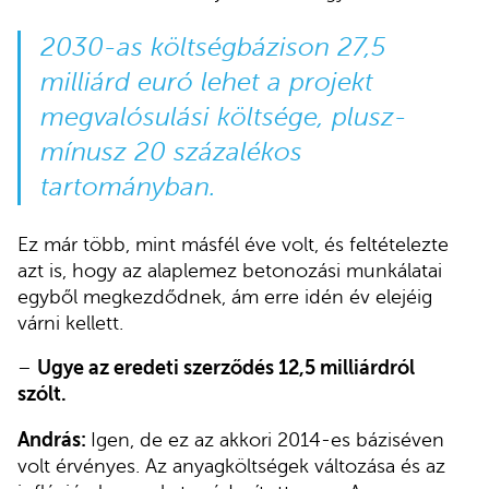
2030-as költségbázison 27,5
milliárd euró lehet a projekt
megvalósulási költsége, plusz-
mínusz 20 százalékos
tartományban.
Ez már több, mint másfél éve volt, és feltételezte
azt is, hogy az alaplemez betonozási munkálatai
egyből megkezdődnek, ám erre idén év elejéig
várni kellett.
–
Ugye az eredeti szerződés 12,5 milliárdról
szólt.
András:
Igen, de ez az akkori 2014-es báziséven
volt érvényes. Az anyagköltségek változása és az