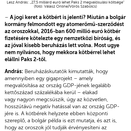
Lesz András: „27,5 milliárd euró lehet Paks 2 megvalósulási költsége”
(fotó: Válasz Online/Vörös Szabolcs)
–
A jogi keret a kötbért is jelenti? Miután a bolgár
kormány felmondott egy atomerőmű-szerződést
az oroszokkal, 2016-ban 600 millió euró kötbér
fizetésére kötelezte egy nemzetközi bíróság, és
az jóval kisebb beruházás lett volna. Most ugye
nem nyilvános, hogy mekkora kötbérrel lehet
elállni Paks 2-től.
András:
Beruházáskutatók kimutatták, hogy
amennyiben egy gigaprojekt – amely
megvalósítása az ország GDP-jének legalább
kettőszázad százalékába kerül – elakad
vagy nagyon megcsúszik, úgy az közvetlen,
hosszútávú negatív hatással van az ország GDP-
jére is. A kötbérek helyzete ebben központi
szereplő, a bolgár példa is ezt mutatja, és azt is,
hogy az oroszok jól tudják érvényesíteni az