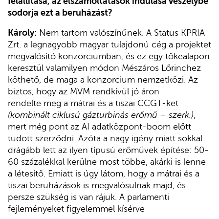
felállítása, az elszámoltatások indulása veszélybe
sodorja ezt a beruházást?
Károly:
Nem tartom valószínűnek. A Status KPRIA
Zrt. a legnagyobb magyar tulajdonú cég a projektet
megvalósító konzorciumban, és ez egy tőkealapon
keresztül valamilyen módon Mészáros Lőrinchez
köthető, de maga a konzorcium nemzetközi. Az
biztos, hogy az MVM rendkívül jó áron
rendelte meg a mátrai és a tiszai CCGT-ket
(kombinált ciklusú gázturbinás erőmű – szerk.)
,
mert még pont az AI adatközpont-boom előtt
tudott szerződni. Azóta a nagy igény miatt sokkal
drágább lett az ilyen típusú erőművek építése: 50-
60 százalékkal kerülne most többe, akárki is lenne
a létesítő. Emiatt is úgy látom, hogy a mátrai és a
tiszai beruházások is megvalósulnak majd, és
persze szükség is van rájuk. A parlamenti
fejleményeket figyelemmel kísérve