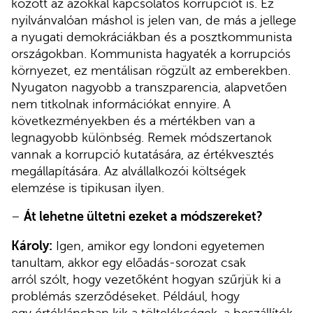
között az azokkal kapcsolatos korrupciót is. Ez
nyilvánvalóan máshol is jelen van, de más a jellege
a nyugati demokráciákban és a posztkommunista
országokban. Kommunista hagyaték a korrupciós
környezet, ez mentálisan rögzült az emberekben.
Nyugaton nagyobb a transzparencia, alapvetően
nem titkolnak információkat ennyire. A
következményekben és a mértékben van a
legnagyobb különbség. Remek módszertanok
vannak a korrupció kutatására, az értékvesztés
megállapítására. Az alvállalkozói költségek
elemzése is tipikusan ilyen.
–
Át lehetne ültetni ezeket a módszereket?
Károly:
Igen, amikor egy londoni egyetemen
tanultam, akkor egy előadás-sorozat csak
arról szólt, hogy vezetőként hogyan szűrjük ki a
problémás szerződéseket. Például, hogy
egy értékláncban kik a töltelékcégek, a beszállítók