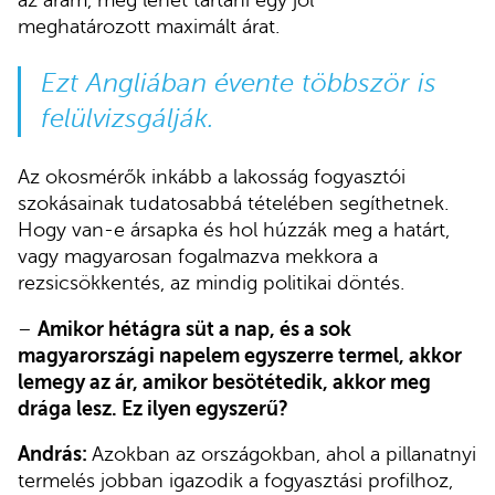
az áram, meg lehet tartani egy jól
meghatározott maximált árat.
Ezt Angliában évente többször is
felülvizsgálják.
Az okosmérők inkább a lakosság fogyasztói
szokásainak tudatosabbá tételében segíthetnek.
Hogy van-e ársapka és hol húzzák meg a határt,
vagy magyarosan fogalmazva mekkora a
rezsicsökkentés, az mindig politikai döntés.
–
Amikor hétágra süt a nap, és a sok
magyarországi napelem egyszerre termel, akkor
lemegy az ár, amikor besötétedik, akkor meg
drága lesz. Ez ilyen egyszerű?
András:
Azokban az országokban, ahol a pillanatnyi
termelés jobban igazodik a fogyasztási profilhoz,