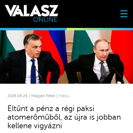
☰
2026.06.29. | Magyari Péter |
Interjú
Eltűnt a pénz a régi paksi
atomerőműből, az újra is jobban
kellene vigyázni