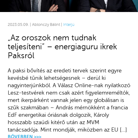
2023.05.09. | Ablonczy Bálint |
Interjú
„Az oroszok nem tudnak
teljesíteni” – energiaguru ikrek
Paksról
A paksi bővítés az eredeti tervek szerint egyre
kevésbé tűnik lehetségesnek – derül ki
nagyinterjúnkból. A Válasz Online-nak nyilatkozó
Lesz-testvérek nem csak azért figyelemreméltók,
mert ikerpárként vannak jelen egy globálisan is
szűk szakmában – András mérnökként a francia
EdF energetikai óriásnak dolgozik, Károly
hosszabb szaúdi kitérő után az MVM
tanácsadója. Mint mondják, miközben az EU […]
BŐVEBBEN >>>