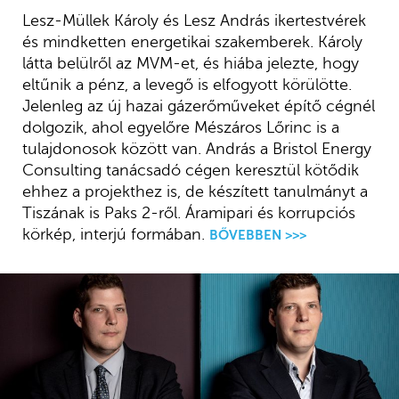
Lesz-Müllek Károly és Lesz András ikertestvérek
és mindketten energetikai szakemberek. Károly
látta belülről az MVM-et, és hiába jelezte, hogy
eltűnik a pénz, a levegő is elfogyott körülötte.
Jelenleg az új hazai gázerőműveket építő cégnél
dolgozik, ahol egyelőre Mészáros Lőrinc is a
tulajdonosok között van. András a Bristol Energy
Consulting tanácsadó cégen keresztül kötődik
ehhez a projekthez is, de készített tanulmányt a
Tiszának is Paks 2-ről. Áramipari és korrupciós
körkép, interjú formában.
BŐVEBBEN >>>