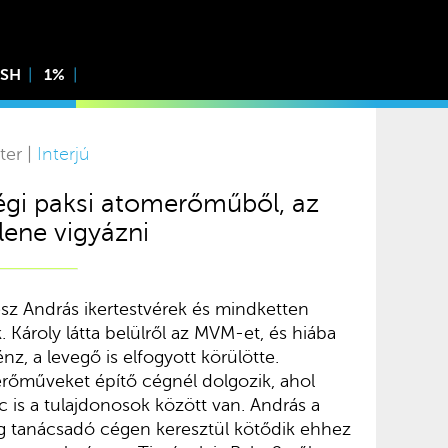
ISH
1%
ter |
Interjú
régi paksi atomerőműből, az
llene vigyázni
esz András ikertestvérek és mindketten
 Károly látta belülről az MVM-et, és hiába
énz, a levegő is elfogyott körülötte.
erőműveket építő cégnél dolgozik, ahol
 is a tulajdonosok között van. András a
ng tanácsadó cégen keresztül kötődik ehhez