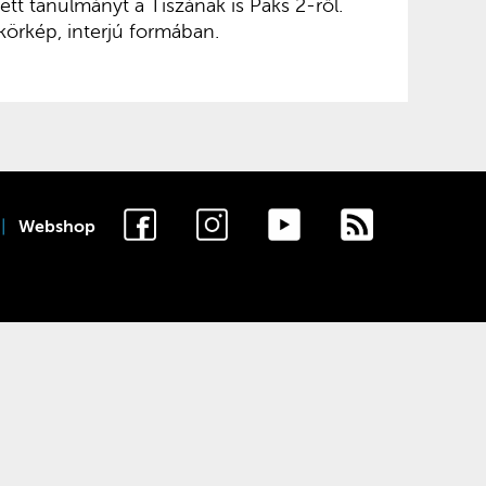
tett tanulmányt a Tiszának is Paks 2-ről.
körkép, interjú formában.
Webshop