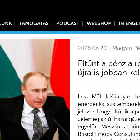
LUNK
TÁMOGATÁS
PODCAST
WEBSHOP
IN ENGL
2026.06.29. | Magyari Pé
Eltűnt a pénz a 
újra is jobban ke
Lesz-Müllek Károly és L
energetikai szakemberek.
jelezte, hogy eltűnik a p
Jelenleg az új hazai gáz
egyelőre Mészáros Lőrinc
Bristol Energy Consulti