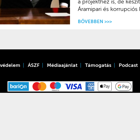
a projekthez is, de készí
Áramipari és korrupciós 
BŐVEBBEN >>>
tvédelem
ÁSZF
Médiaajánlat
Támogatás
Podcast