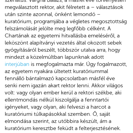
szenátus. Vargha Balázs, a másfél éve törvényesen
megválasztott rektor, akit félretett a – választások
után szinte azonnal, önként lemondó –
kuratórium, programjába a végletes megosztottság
felszámolását jelölte meg legfőbb célként. A
Chartának az egyetemi hitvallásba emeléséről, a
leköszönt alapítványi vezetés által okozott sebek
gyógyításáról beszélt, többször utalva arra, hogy
mindezt a közelmúltban lapunknak adott
interjúban
is megfogalmazta már. Úgy fogalmazott,
az egyetem nyakára ültetett kuratóriummal
fennálló bántalmazó kapcsolatban másfél éve
senki nem igazán akart rektor lenni. Akkor világos
volt: vagy olyan ember kerül a rektori székbe, aki
ellentmondás nélkül kiszolgálja a fenntartói
igényeket, vagy olyan, aki felveszi a harcot a
kuratóriumi túlkapásokkal szemben. Ő, saját
elmondása szerint, az utóbbira készült, ám a
kuratórium keresztbe feküdt a felterjesztésének.