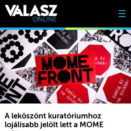
☰
A leköszönt kuratóriumhoz
lojálisabb jelölt lett a MOME