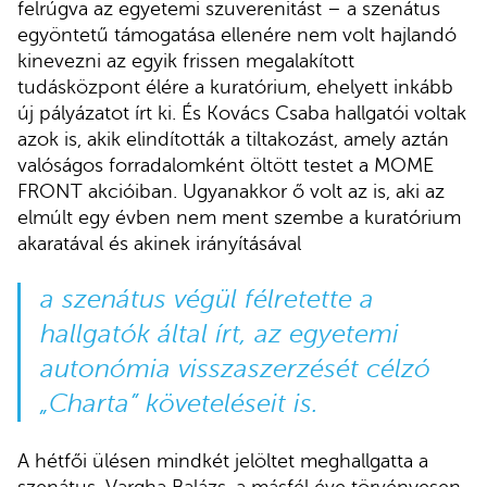
felrúgva az egyetemi szuverenitást – a szenátus
egyöntetű támogatása ellenére nem volt hajlandó
kinevezni az egyik frissen megalakított
tudásközpont élére a kuratórium, ehelyett inkább
új pályázatot írt ki. És Kovács Csaba hallgatói voltak
azok is, akik elindították a tiltakozást, amely aztán
valóságos forradalomként öltött testet a MOME
FRONT akcióiban. Ugyanakkor ő volt az is, aki az
elmúlt egy évben nem ment szembe a kuratórium
akaratával és akinek irányításával
a szenátus végül félretette a
hallgatók által írt, az egyetemi
autonómia visszaszerzését célzó
„Charta” követeléseit is.
A hétfői ülésen mindkét jelöltet meghallgatta a