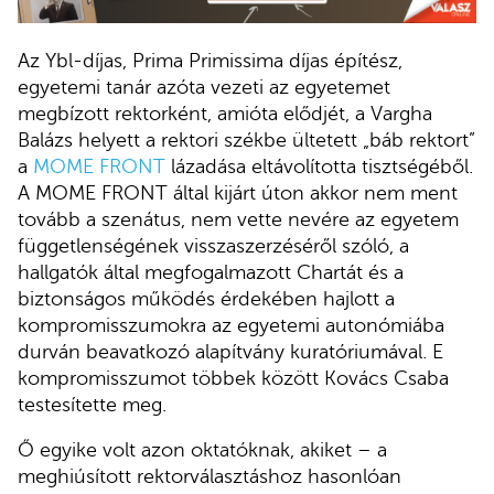
Az Ybl-díjas, Prima Primissima díjas építész,
egyetemi tanár azóta vezeti az egyetemet
megbízott rektorként, amióta elődjét, a Vargha
Balázs helyett a rektori székbe ültetett „báb rektort”
a
MOME FRONT
lázadása eltávolította tisztségéből.
A MOME FRONT által kijárt úton akkor nem ment
tovább a szenátus, nem vette nevére az egyetem
függetlenségének visszaszerzéséről szóló, a
hallgatók által megfogalmazott Chartát és a
biztonságos működés érdekében hajlott a
kompromisszumokra az egyetemi autonómiába
durván beavatkozó alapítvány kuratóriumával. E
kompromisszumot többek között Kovács Csaba
testesítette meg.
Ő egyike volt azon oktatóknak, akiket – a
meghiúsított rektorválasztáshoz hasonlóan