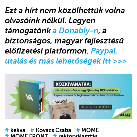
Ezt a hírt nem közölhettük volna
olvasóink nélkül
.
Legyen
támogatónk
a Donably-n
, a
biztonságos, magyar fejlesztésű
előfizetési platformon.
Paypal,
utalás és más lehetőségek itt >>>
#
kekva
#
Kovács Csaba
#
MOME
#
MOME FRONT
#
rektorválasztás