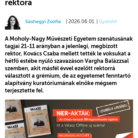
rektora
Sashegyi Zsófia
| 2026.06.01. |
Gyorshír
A Moholy-Nagy Művészeti Egyetem szenátusának
tagjai 21-11 arányban a jelenlegi, megbízott
rektor, Kovács Csaba mellett tették le voksukat a
hétfő estébe nyúló szavazáson Vargha Balázzsal
szemben, akit másfél évvel ezelőtt rektorrá
választott a grémium, de az egyetemet fenntartó
alapítvány kuratóriumának elnöke mégsem
terjesztette fel.