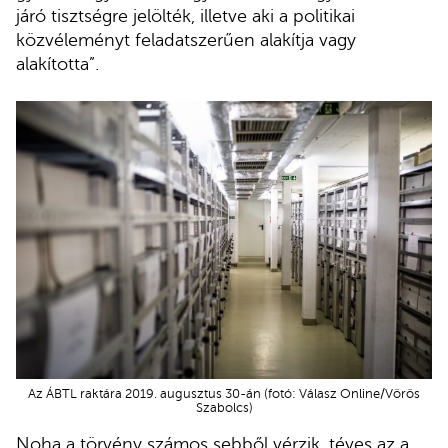
járó tisztségre jelölték, illetve aki a politikai
közvéleményt feladatszerűen alakítja vagy
alakította”.
Az ÁBTL raktára 2019. augusztus 30-án (fotó: Válasz Online/Vörös
Szabolcs)
Noha a törvény számos sebből vérzik, téves az a