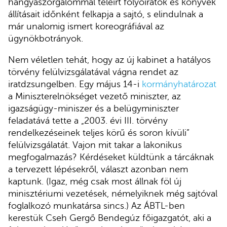
hangyaszorgalommal teleírt folyóiratok és könyvek
állításait időnként felkapja a sajtó, s elindulnak a
már unalomig ismert koreográfiával az
ügynökbotrányok.
Nem véletlen tehát, hogy az új kabinet a hatályos
törvény felülvizsgálatával vágna rendet az
iratdzsungelben. Egy május 14-i
kormányhatározat
a Miniszterelnökséget vezető miniszter, az
igazságügy-miniszer és a belügyminiszter
feladatává tette a „2003. évi III. törvény
rendelkezéseinek teljes körű és soron kívüli”
felülvizsgálatát. Vajon mit takar a lakonikus
megfogalmazás? Kérdéseket küldtünk a tárcáknak
a tervezett lépésekről, választ azonban nem
kaptunk. (Igaz, még csak most állnak föl új
minisztériumi vezetések, némelyiknek még sajtóval
foglalkozó munkatársa sincs.) Az ÁBTL-ben
kerestük Cseh Gergő Bendegúz főigazgatót, aki a