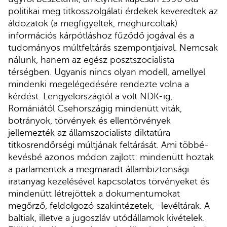
politikai meg titkosszolgálati érdekek keveredtek az
áldozatok (a megfigyeltek, meghurcoltak)
információs kárpótláshoz fűződő jogával és a
tudományos múltfeltárás szempontjaival. Nemcsak
nálunk, hanem az egész posztszocialista
térségben. Ugyanis nincs olyan modell, amellyel
mindenki megelégedésére rendezte volna a
kérdést. Lengyelországtól a volt NDK-ig,
Romániától Csehországig mindenütt viták,
botrányok, törvények és ellentörvények
jellemezték az államszocialista diktatúra
titkosrendőrségi múltjának feltárását. Ami többé-
kevésbé azonos módon zajlott: mindenütt hoztak
a parlamentek a megmaradt állambiztonsági
iratanyag kezelésével kapcsolatos törvényeket és
mindenütt létrejöttek a dokumentumokat
megőrző, feldolgozó szakintézetek, -levéltárak. A
baltiak, illetve a jugoszláv utódállamok kivételek.