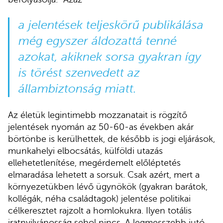
a jelentések teljeskörű publikálása
még egyszer áldozattá tenné
azokat, akiknek sorsa gyakran így
is törést szenvedett az
állambiztonság miatt.
Az életük legintimebb mozzanatait is rögzítő
jelentések nyomán az 50-60-as években akár
börtönbe is kerülhettek, de később is jogi eljárások,
munkahelyi elbocsátás, külföldi utazás
ellehetetlenítése, megérdemelt előléptetés
elmaradása lehetett a sorsuk. Csak azért, mert a
környezetükben lévő ügynökök (gyakran barátok,
kollégák, néha családtagok) jelentése politikai
célkeresztet rajzolt a homlokukra. Ilyen totális
iratnyilvánosság sehol nincs. A legmesszebb jutó