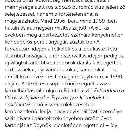
mennyisége alatt roskadozó bürokráciákra jellemző
selejtezéssel, hanem a történelemmel is
magyarázható. Mind 1956-ban, mind 1989-ben
hatalmas iratmegsemmisítés zajlott. (A 60-as
években meg a pártvezetés számára kényelmetlen
koncepciós perek anyagait zúzták be.) A
forradalom idején a felkelők és a lebukástól félő
állambiztonságiak, a rendszerváltás idején pedig az
új világtól tartó titkosrendőrök daráltak le, égettek
el dossziékat, nyilvántartásokat, kartonokat – ez
derült ki a nevezetes Dunagate-ügyben már 1990
elején. A III//II-es csoportfőnökségnél, azaz a
kémelhárításnál dolgozó Bálint László
Évtizedeim a
titkosszolgálatnál – Egy magyar kémelhárító
emlékiratai
című visszaemlékezésében
kendőzetlenül leírja, hogy egyik hálózati személye
saját hivatali páncélszekrényében őrzött 6-os
kartonját az ügynök jelenlétében égette el – így