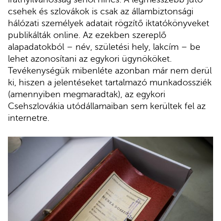
csehek és szlovákok is csak az állambiztonsági
hálózati személyek adatait rögzítő iktatókönyveket
publikálták online. Az ezekben szereplő
alapadatokból – név, születési hely, lakcím – be
lehet azonosítani az egykori ügynököket.
Tevékenységük mibenléte azonban már nem derül
ki, hiszen a jelentéseket tartalmazó munkadossziék
(amennyiben megmaradtak), az egykori
Csehszlovákia utódállamaiban sem kerültek fel az
internetre.