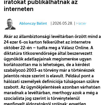
iratokat publikálhatnak az
interneten
Ablonczy Bálint
| 2026.05.28. |
Háttér
Akár az állambiztonsági levéltárban őrzött mind a
24 ezer 6-os karton felkerülhet az internetre
október 22-én – tudta meg a Válasz Online. A
diktatúra titkosrendőrsége által beszervezett
ügynökök adatlapjainak megismerése ugyan
korlátozottan ma is lehetséges, de a kérdést
szabályozó 2003-as törvény már a történészek
jelentős része szerint is elavult. Például pont a
hálózati személyek definíciója túlságosan szűkre
szabott. Az ügynökjelentések azonban várhatóan
maradnak a levéltárban, merthogy azok a még a
szocialista jog szerint is törvénytelenül
megfigyelt áldozatokról szólnak: egyetlen