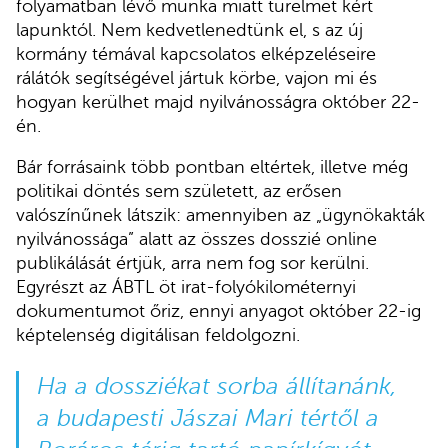
folyamatban lévő munka miatt türelmet kért
lapunktól. Nem kedvetlenedtünk el, s az új
kormány témával kapcsolatos elképzeléseire
rálátók segítségével jártuk körbe, vajon mi és
hogyan kerülhet majd nyilvánosságra október 22-
én.
Bár forrásaink több pontban eltértek, illetve még
politikai döntés sem született, az erősen
valószínűnek látszik: amennyiben az „ügynökakták
nyilvánossága” alatt az összes dosszié online
publikálását értjük, arra nem fog sor kerülni.
Egyrészt az ÁBTL öt irat-folyókilométernyi
dokumentumot őriz, ennyi anyagot október 22-ig
képtelenség digitálisan feldolgozni.
Ha a dossziékat sorba állítanánk,
a budapesti Jászai Mari tértől a