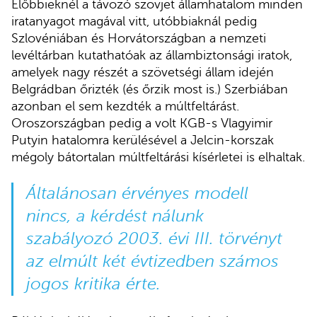
Előbbieknél a távozó szovjet államhatalom minden
iratanyagot magával vitt, utóbbiaknál pedig
Szlovéniában és Horvátországban a nemzeti
levéltárban kutathatóak az állambiztonsági iratok,
amelyek nagy részét a szövetségi állam idején
Belgrádban őrizték (és őrzik most is.) Szerbiában
azonban el sem kezdték a múltfeltárást.
Oroszországban pedig a volt KGB-s Vlagyimir
Putyin hatalomra kerülésével a Jelcin-korszak
mégoly bátortalan múltfeltárási kísérletei is elhaltak.
Általánosan érvényes modell
nincs, a kérdést nálunk
szabályozó 2003. évi III. törvényt
az elmúlt két évtizedben számos
jogos kritika érte.