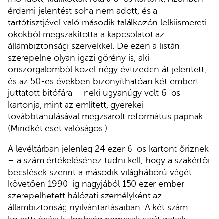
érdemi jelentést soha nem adott, és a
tartótisztjével való második találkozón lelkiismereti
okokból megszakította a kapcsolatot az
állambiztonsági szervekkel. De ezen a listán
szerepelne olyan igazi görény is, aki
önszorgalomból közel négy évtizeden át jelentett,
és az 50-es években bizonyíthatóan két embert
juttatott bitófára – neki ugyanúgy volt 6-os
kartonja, mint az említett, gyerekei
továbbtanulásával megzsarolt református papnak.
(Mindkét eset valóságos.)
A levéltárban jelenleg 24 ezer 6-os kartont őriznek
– a szám értékeléséhez tudni kell, hogy a szakértői
becslések szerint a második világháború végét
követően 1990-ig nagyjából 150 ezer ember
szerepelhetett hálózati személyként az
állambiztonság nyilvántartásaiban. A két szám
közötti óriási különbség nemcsak saját irataik