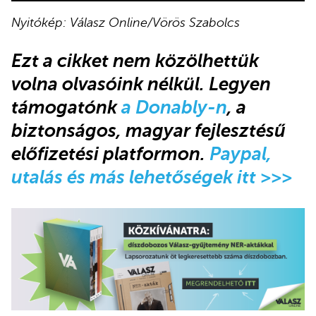
Nyitókép: Válasz Online/Vörös Szabolcs
Ezt a cikket nem közölhettük
volna olvasóink nélkül
.
Legyen
támogatónk
a Donably-n
, a
biztonságos, magyar fejlesztésű
előfizetési platformon.
Paypal,
utalás és más lehetőségek itt >>>