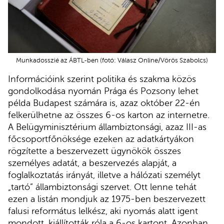
Munkadosszié az ÁBTL-ben (fotó: Válasz Online/Vörös Szabolcs)
Információink szerint politika és szakma közös
gondolkodása nyomán Prága és Pozsony lehet
példa Budapest számára is, azaz október 22-én
felkerülhetne az összes 6-os karton az internetre.
A Belügyminisztérium állambiztonsági, azaz III-as
főcsoportfőnöksége ezeken az adatkártyákon
rögzítette a beszervezett ügynökök összes
személyes adatát, a beszervezés alapját, a
foglalkoztatás irányát, illetve a hálózati személyt
„tartó” állambiztonsági szervet. Ott lenne tehát
ezen a listán mondjuk az 1975-ben beszervezett
falusi református lelkész, aki nyomás alatt igent
mondott, kiállították róla a 6-os kartont. Azonban