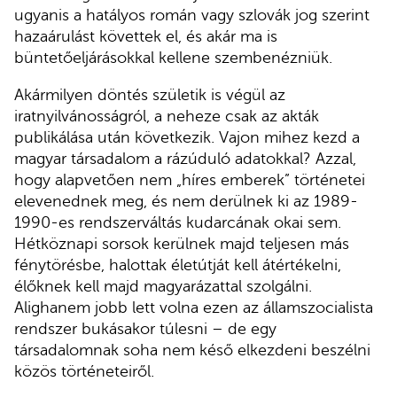
ugyanis a hatályos román vagy szlovák jog szerint
hazaárulást követtek el, és akár ma is
büntetőeljárásokkal kellene szembenézniük.
Akármilyen döntés születik is végül az
iratnyilvánosságról, a neheze csak az akták
publikálása után következik. Vajon mihez kezd a
magyar társadalom a rázúduló adatokkal? Azzal,
hogy alapvetően nem „híres emberek” történetei
elevenednek meg, és nem derülnek ki az 1989-
1990-es rendszerváltás kudarcának okai sem.
Hétköznapi sorsok kerülnek majd teljesen más
fénytörésbe, halottak életútját kell átértékelni,
élőknek kell majd magyarázattal szolgálni.
Alighanem jobb lett volna ezen az államszocialista
rendszer bukásakor túlesni – de egy
társadalomnak soha nem késő elkezdeni beszélni
közös történeteiről.