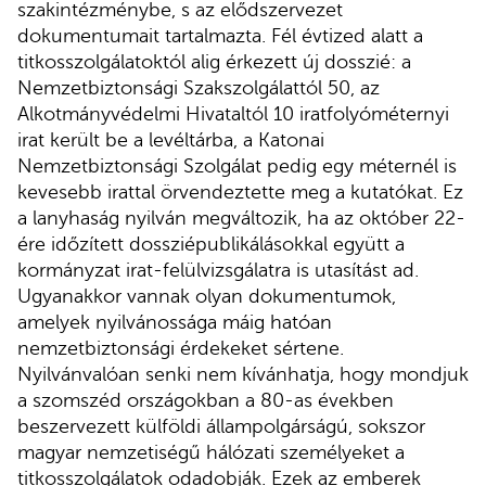
szakintézménybe, s az elődszervezet
dokumentumait tartalmazta. Fél évtized alatt a
titkosszolgálatoktól alig érkezett új dosszié: a
Nemzetbiztonsági Szakszolgálattól 50, az
Alkotmányvédelmi Hivataltól 10 iratfolyóméternyi
irat került be a levéltárba, a Katonai
Nemzetbiztonsági Szolgálat pedig egy méternél is
kevesebb irattal örvendeztette meg a kutatókat. Ez
a lanyhaság nyilván megváltozik, ha az október 22-
ére időzített dossziépublikálásokkal együtt a
kormányzat irat-felülvizsgálatra is utasítást ad.
Ugyanakkor vannak olyan dokumentumok,
amelyek nyilvánossága máig hatóan
nemzetbiztonsági érdekeket sértene.
Nyilvánvalóan senki nem kívánhatja, hogy mondjuk
a szomszéd országokban a 80-as években
beszervezett külföldi állampolgárságú, sokszor
magyar nemzetiségű hálózati személyeket a
titkosszolgálatok odadobják. Ezek az emberek