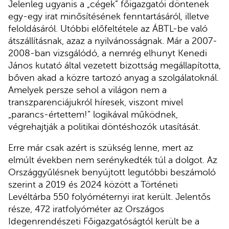
Jelenleg ugyanis a „cégek” főigazgatói döntenek
egy-egy irat minősítésének fenntartásáról, illetve
feloldásáról. Utóbbi előfeltétele az ÁBTL-be való
átszállításnak, azaz a nyilvánosságnak. Már a 2007-
2008-ban vizsgálódó, a nemrég elhunyt Kenedi
János kutató által vezetett bizottság megállapította,
bőven akad a közre tartozó anyag a szolgálatoknál.
Amelyek persze sehol a világon nem a
transzparenciájukról híresek, viszont mivel
„parancs-értettem!” logikával működnek,
végrehajtják a politikai döntéshozók utasítását.
Erre már csak azért is szükség lenne, mert az
elmúlt években nem serénykedték túl a dolgot. Az
Országgyűlésnek benyújtott legutóbbi beszámoló
szerint a 2019 és 2024 között a Történeti
Levéltárba 550 folyóméternyi irat került. Jelentős
része, 472 iratfolyóméter az Országos
Idegenrendészeti Főigazgatóságtól került be a