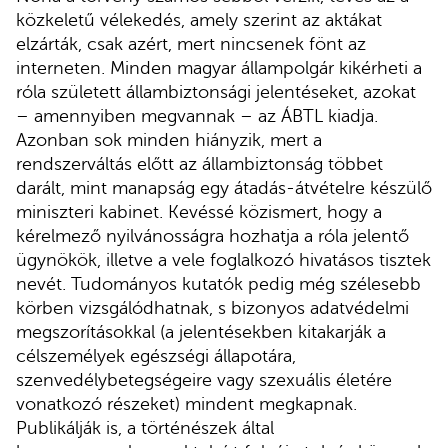
közkeletű vélekedés, amely szerint az aktákat
elzárták, csak azért, mert nincsenek fönt az
interneten. Minden magyar állampolgár kikérheti a
róla született állambiztonsági jelentéseket, azokat
– amennyiben megvannak – az ÁBTL kiadja.
Azonban sok minden hiányzik, mert a
rendszerváltás előtt az állambiztonság többet
darált, mint manapság egy átadás-átvételre készülő
miniszteri kabinet. Kevéssé közismert, hogy a
kérelmező nyilvánosságra hozhatja a róla jelentő
ügynökök, illetve a vele foglalkozó hivatásos tisztek
nevét. Tudományos kutatók pedig még szélesebb
körben vizsgálódhatnak, s bizonyos adatvédelmi
megszorításokkal (a jelentésekben kitakarják a
célszemélyek egészségi állapotára,
szenvedélybetegségeire vagy szexuális életére
vonatkozó részeket) mindent megkapnak.
Publikálják is, a történészek által