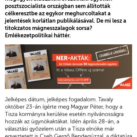
posztszocialista országban sem állították
célkeresztbe az egykor meghurcoltakat a
jelentések korlátlan publikálásával. De mi lesz a
titokzatos mágnesszalagok sorsa?
Emlékezetpolitikai háttér.
Jelképes dátum, jelképes fogadalom. Tavaly
október 23-án ígérte meg Magyar Péter, hogy a
Tisza kormányra kerülése esetén nyilvánosságra
hozzák az ügynökaktákat. Idén április 28-án, a
választási győzelem után a Tisza elnöke már
egyeztetett is Cseh Gergő Bendegúzzal, a diktatúra