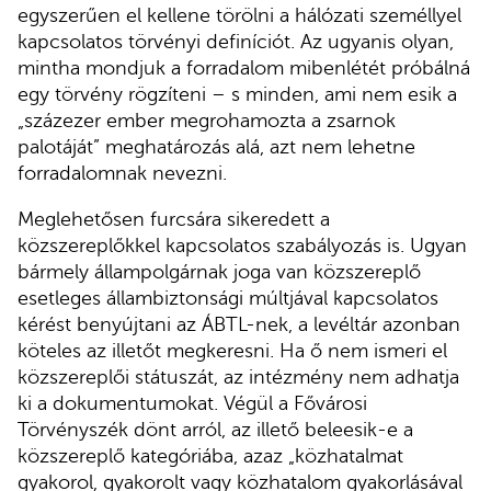
egyszerűen el kellene törölni a hálózati személlyel
kapcsolatos törvényi definíciót. Az ugyanis olyan,
mintha mondjuk a forradalom mibenlétét próbálná
egy törvény rögzíteni – s minden, ami nem esik a
„százezer ember megrohamozta a zsarnok
palotáját” meghatározás alá, azt nem lehetne
forradalomnak nevezni.
Meglehetősen furcsára sikeredett a
közszereplőkkel kapcsolatos szabályozás is. Ugyan
bármely állampolgárnak joga van közszereplő
esetleges állambiztonsági múltjával kapcsolatos
kérést benyújtani az ÁBTL-nek, a levéltár azonban
köteles az illetőt megkeresni. Ha ő nem ismeri el
közszereplői státuszát, az intézmény nem adhatja
ki a dokumentumokat. Végül a Fővárosi
Törvényszék dönt arról, az illető beleesik-e a
közszereplő kategóriába, azaz „közhatalmat
gyakorol, gyakorolt vagy közhatalom gyakorlásával