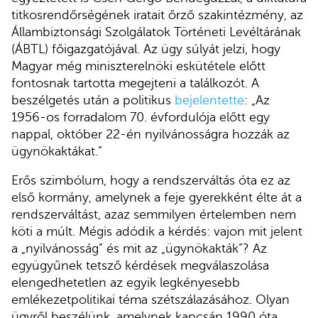
titkosrendőrségének iratait őrző szakintézmény, az
Állambiztonsági Szolgálatok Történeti Levéltárának
(ÁBTL) főigazgatójával. Az ügy súlyát jelzi, hogy
Magyar még miniszterelnöki eskütétele előtt
fontosnak tartotta megejteni a találkozót. A
beszélgetés után a politikus
bejelentette
: „Az
1956-os forradalom 70. évfordulója előtt egy
nappal, október 22-én nyilvánosságra hozzák az
ügynökaktákat.”
Erős szimbólum, hogy a rendszerváltás óta ez az
első kormány, amelynek a feje gyerekként élte át a
rendszerváltást, azaz semmilyen értelemben nem
köti a múlt. Mégis adódik a kérdés: vajon mit jelent
a „nyilvánosság” és mit az „ügynökakták”? Az
együgyűnek tetsző kérdések megválaszolása
elengedhetetlen az egyik legkényesebb
emlékezetpolitikai téma szétszálazásához. Olyan
ügyről beszélünk, amelynek kapcsán 1990 óta