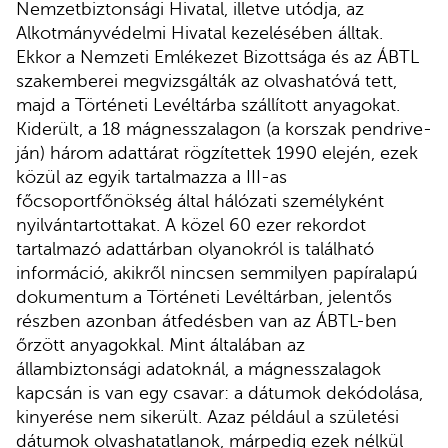
Nemzetbiztonsági Hivatal, illetve utódja, az
Alkotmányvédelmi Hivatal kezelésében álltak.
Ekkor a Nemzeti Emlékezet Bizottsága és az ÁBTL
szakemberei megvizsgálták az olvashatóvá tett,
majd a Történeti Levéltárba szállított anyagokat.
Kiderült, a 18 mágnesszalagon (a korszak pendrive-
ján) három adattárat rögzítettek 1990 elején, ezek
közül az egyik tartalmazza a III-as
főcsoportfőnökség által hálózati személyként
nyilvántartottakat. A közel 60 ezer rekordot
tartalmazó adattárban olyanokról is található
információ, akikről nincsen semmilyen papíralapú
dokumentum a Történeti Levéltárban, jelentős
részben azonban átfedésben van az ÁBTL-ben
őrzött anyagokkal. Mint általában az
állambiztonsági adatoknál, a mágnesszalagok
kapcsán is van egy csavar: a dátumok dekódolása,
kinyerése nem sikerült. Azaz például a születési
dátumok olvashatatlanok, márpedig ezek nélkül