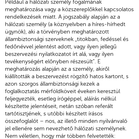
Például a hálózati személy fogalmának
meghatározása vagy a közszereplőkkel kapcsolatos
rendelkezések miatt. A jogszabály alapján az a
hálózati személy (a köznyelvben a híres-hírhedt
ügynök), aki a törvényben meghatározott
állambiztonsági szerveknek „titokban, fedéssel és
fedőnévvel jelentést adott, vagy ilyen jellegű
beszervezési nyilatkozatot írt alá, vagy ilyen
tevékenységért előnyben részesült”. E
meghatározás alapján az a személy, akiről
kiállították a beszervezést rögzítő hatos kartont, s
azon szorgos állambiztonsági kezek a
foglalkoztatás mérföldköveit éveken keresztül
feljegyezték, esetleg írógéppel, aláírás nélkül
készítette jelentéseit, netán szóban referált
tartótisztjének, s utóbbi készített írásos
összefoglalót – nos, az illető minden nyilvánvaló
jel ellenére sem nevezhető hálózati személynek.
Nem véletlen, hogy már többen felvetették: