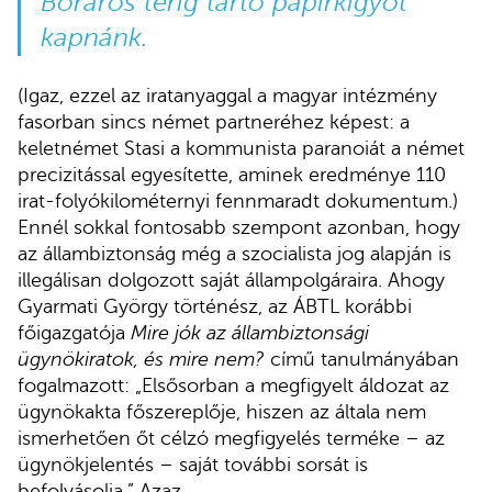
Boráros térig tartó papírkígyót
kapnánk.
(Igaz, ezzel az iratanyaggal a magyar intézmény
fasorban sincs német partneréhez képest: a
keletnémet Stasi a kommunista paranoiát a német
precizitással egyesítette, aminek eredménye 110
irat-folyókilométernyi fennmaradt dokumentum.)
Ennél sokkal fontosabb szempont azonban, hogy
az állambiztonság még a szocialista jog alapján is
illegálisan dolgozott saját állampolgáraira. Ahogy
Gyarmati György történész, az ÁBTL korábbi
főigazgatója
Mire jók az állambiztonsági
ügynökiratok, és mire nem?
című tanulmányában
fogalmazott: „Elsősorban a megfigyelt áldozat az
ügynökakta főszereplője, hiszen az általa nem
ismerhetően őt célzó megfigyelés terméke – az
ügynökjelentés – saját további sorsát is
befolyásolja.” Azaz