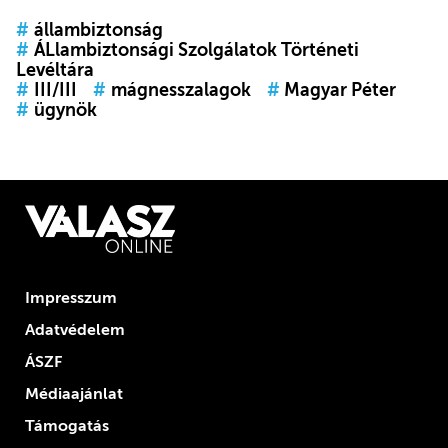
#
állambiztonság
#
ÁLlambiztonsági Szolgálatok Történeti
Levéltára
#
III/III
#
mágnesszalagok
#
Magyar Péter
#
ügynök
Impresszum
Adatvédelem
ÁSZF
Médiaajánlat
Támogatás