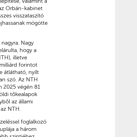
lépítése, valamint a
 az Orbán-kabinet
zes visszataszító
lbújhassanak mögötte
 nagyra. Nagy
lárulta, hogy a
H), illetve
lliárd forintot
 átlátható, nyílt
van szó. Az NTH
am 2025 végén 81
földi tőkealapok
yből az állami
a az NTH.
zeléssel foglalkozó
duplája a három
abb szintjéhez,