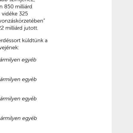
n 850 milliárd
s vidéke 325
„vonzáskörzetében”
milliárd jutott.
érdéssort küldtünk a
vejének:
 bármilyen egyéb
 bármilyen egyéb
 bármilyen egyéb
 bármilyen egyéb