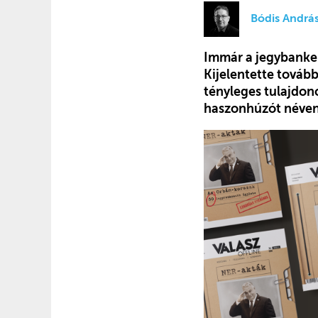
Bódis Andrá
Immár a jegybankel
Kijelentette tovább
tényleges tulajdono
haszonhúzót néven