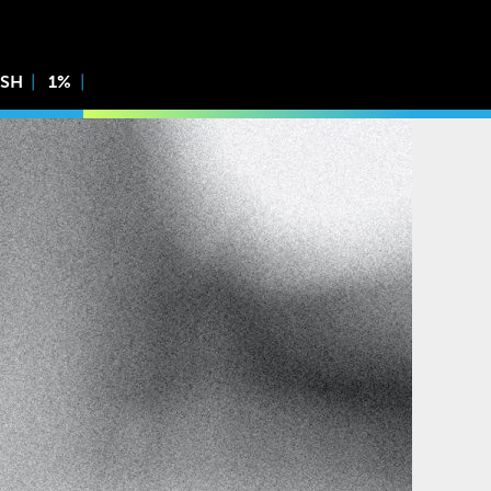
ISH
1%