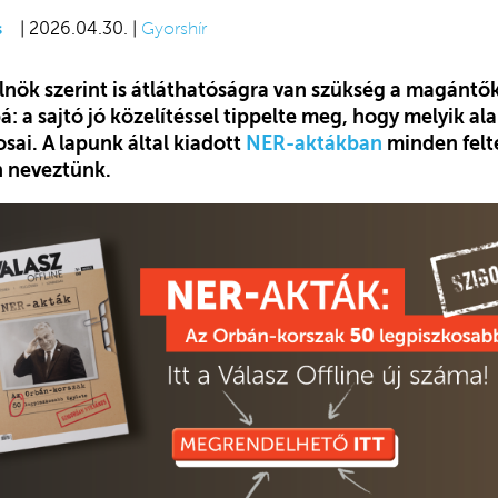
s
| 2026.04.30. |
Gyorshír
nök szerint is átláthatóságra van szükség a magánt
á: a sajtó jó közelítéssel tippelte meg, hogy melyik al
sai. A lapunk által kiadott
NER-aktákban
minden felt
 neveztünk.