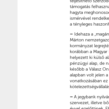
teljesíthető szerződ
támogatás felhaszná
hagyta meghonosodn
ismérvével rendelke
a tényleges haszon
–
Idehaza a „magán”
Márton nemzetgazdas
kormányzat legrejté
korábban a Magyar F
helyezett ki külső al
pénzügyi alap, de 
később a Válasz Onl
alapban volt jelen a
vonatkozásában ez ös
kötelezettségvállalá
–
A jegybank nyilvá
szervezet, illetve 
évvel ezelőttinek. 