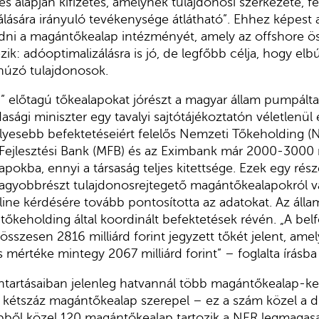
és alapján kifizetés, amelynek tulajdonosi szerkezete, fe
lására irányuló tevékenysége átlátható”. Ehhez képest
i a magántőkealap intézményét, amely az offshore öss
zik: adóoptimalizálásra is jó, de legfőbb célja, hogy e
húzó tulajdonosok.
 előtagú tőkealapokat jórészt a magyar állam pumpálta
ági miniszter egy tavalyi sajtótájékoztatón véletlenül e
lyesebb befektetéseiért felelős Nemzeti Tőkeholding (NT
ejlesztési Bank (MFB) és az Eximbank már 2000-3000 mi
apokba, ennyi a társaság teljes kitettsége. Ezek egy része
nagyobbrészt tulajdonosrejtegető magántőkealapokról 
ine kérdésére tovább pontosította az adatokat. Az áll
 tőkeholding által koordinált befektetések révén. „A bel
szesen 2816 milliárd forint jegyzett tőkét jelent, amel
s mértéke mintegy 2067 milliárd forint” – foglalta írásb
ntartásaiban jelenleg hatvannál több magántőkealap-ke
bő kétszáz magántőkealap szerepel – ez a szám közel a 
Ebből közel 120 magántőkealap tartozik a NER legmagas