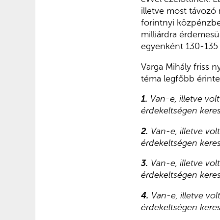
illetve most távozó 
forintnyi közpénzbe
milliárdra érdemesü
egyenként 130-135 m
Varga Mihály friss 
téma legfőbb érinte
1.
Van-e, illetve vol
érdekeltségen kere
2.
Van-e, illetve vo
érdekeltségen kere
3.
Van-e, illetve vo
érdekeltségen kere
4.
Van-e, illetve vo
érdekeltségen kere