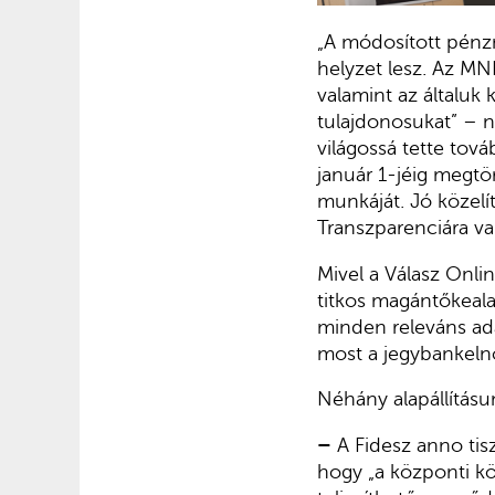
„A módosított pénzmo
helyzet lesz. Az MNB
valamint az általuk 
tulajdonosukat” – 
világossá tette tov
január 1-jéig megtör
munkáját. Jó közelí
Transzparenciára va
Mivel a Válasz Onlin
titkos magántőkeal
minden releváns ad
most a jegybankelnök
Néhány alapállításun
–
A Fidesz anno tisz
hogy „a központi kö