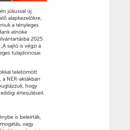
n júliussal új
elő alapkezelőkre,
árniuk a tényleges
Bank elnöke
ilvántartásba 2025.
A sajtó is végzi a
eges tulajdonosai.
dokkal teletömött
, a NER-aktákban
yugtázzuk, hogy
eddigi értesüléseit.
nybe is beleírták,
ámogatás, vagy