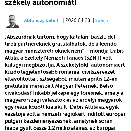
székely autonómiát!
Ablonczy Bálint
| 2026.04.28. |
Interjú
„Abszurdnak tartom, hogy katalán, baszk, dél-
tiroli partnereknek gratulálhatok, de a leendő
magyar miniszterelnöknek nem” – mondja Dabis
Attila, a Székely Nemzeti Tanács (SZNT) volt
külügyi megbízottja. A székelyföldi autonómiáért
küzdő legjelentősebb romániai civilszervezet
eltávolította tisztségéből, miután április 12-én
gratulálni merészelt Magyar Péternek. Belső
civakodás? Inkább jelképe egy törésnek, amely a
magyarországi választók és az erdélyi magyarok
egy része között kialakult. Dabis Attila az egyik
vezetője volt a nemzeti régiókért indított európai
polgári kezdeményezésnek, amelynek során
hiába gyűlt össze 1,2 millió aláírás, az Európai