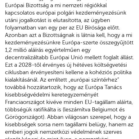
Európai Bizottság a mi nemzeti régiókkal
kapcsolatos európai polgári kezdeményezésünk
utáni jogalkotást is elutasította, az ügyben
folyamatban van egy per az EU Bírósága előtt.
Azonban azt a Bizottságnak is látnia kell, hogy a mi
kezdeményezésünkre Európa-szerte összegyűjtött
1,2 millió aláírás egyértelműen egy
decentralizáltabb Európai Unió mellett foglalt állást.
Ezt a 2028-től érvényes új hétéves költségvetési
ciklusban érvényesíteni kellene a kohéziós politika
kialakításánál. Az említett „európai színtérhez”
továbbá hozzátartozik, hogy az Európa Tanács
kisebbségvédelmi keretegyzeményét
Franciaországot kivéve minden EU-tagállam aláírta,
többségük ratifikálta is (leszámítva Belgiumot és
Görögországot). Abban világosan szerepel, hogy a
kisebbségek sorsa nem tagállami belügy, hanem az
emberi jogok nemzetközi védelmének szerves