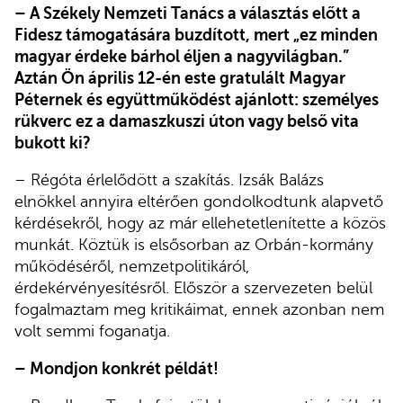
– A Székely Nemzeti Tanács a választás előtt a
Fidesz támogatására buzdított, mert „ez minden
magyar érdeke bárhol éljen a nagyvilágban.”
Aztán Ön április 12-én este gratulált Magyar
Péternek és együttműködést ajánlott: személyes
rükverc ez a damaszkuszi úton vagy belső vita
bukott ki?
– Régóta érlelődött a szakítás. Izsák Balázs
elnökkel annyira eltérően gondolkodtunk alapvető
kérdésekről, hogy az már ellehetetlenítette a közös
munkát. Köztük is elsősorban az Orbán-kormány
működéséről, nemzetpolitikáról,
érdekérvényesítésről. Először a szervezeten belül
fogalmaztam meg kritikáimat, ennek azonban nem
volt semmi foganatja.
– Mondjon konkrét példát!