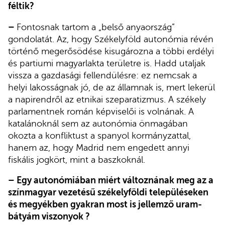
féltik?
–
Fontosnak tartom a „belső anyaország”
gondolatát. Az, hogy Székelyföld autonómia révén
történő megerősödése kisugározna a többi erdélyi
és partiumi magyarlakta területre is. Hadd utaljak
vissza a gazdasági fellendülésre: ez nemcsak a
helyi lakosságnak jó, de az államnak is, mert lekerül
a napirendről az etnikai szeparatizmus. A székely
parlamentnek román képviselői is volnának. A
katalánoknál sem az autonómia önmagában
okozta a konfliktust a spanyol kormányzattal,
hanem az, hogy Madrid nem engedett annyi
fiskális jogkört, mint a baszkoknál.
– Egy autonómiában miért változnának meg az
a
színmagyar vezetésű székelyföldi településeken
és megyékben
gyakran most is jellemző uram-
bátyám viszonyok ?