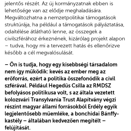
jelentős részét. Az új kormányzatnak ebben is
lehetősége van az elődje meghaladására.
Megváltozhatna a nemzetpolitikai támogatások
struktúrája, ha például a támogatások pályáztatása,
odaítélése átlátható lenne, az összegek a
civilszférához érkeznének, kizárólag projekt alapon
– tudva, hogy mi a tervezett hatás és ellenőrizve
később a cél megvalósulását.
– Ön is tudja, hogy egy kisebbségi társadalom
nem így működik: kevés az ember meg az
erőforrás, ezért a politika összefonódik a civil
szférával. Például Hegedüs Csilla az RMDSZ
befolyásos politikusa volt, s az általa vezetett
kolozsvári Transylvania Trust Alapítvány végzi
részint magyar állami forrásokból Erdély egyik
legjelentősebb műemléke, a bonchidai Bánffy-
kastély – általában kedvezően megítélt –
felújítását.