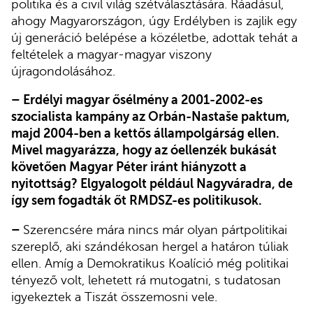
politika és a civil világ szétválasztására. Ráadásul,
ahogy Magyarországon, úgy Erdélyben is zajlik egy
új generáció belépése a közéletbe, adottak tehát a
feltételek a magyar-magyar viszony
újragondolásához.
– Erdélyi magyar ősélmény a 2001-2002-es
szocialista kampány az Orbán-Nastaše paktum,
majd 2004-ben a kettős állampolgárság ellen.
Mivel magyarázza, hogy az óellenzék bukását
követően Magyar Péter iránt hiányzott a
nyitottság? Elgyalogolt például Nagyváradra, de
így sem fogadták őt RMDSZ-es politikusok.
–
Szerencsére mára nincs már olyan pártpolitikai
szereplő, aki szándékosan hergel a határon túliak
ellen. Amíg a Demokratikus Koalíció még politikai
tényező volt, lehetett rá mutogatni, s tudatosan
igyekeztek a Tiszát összemosni vele.