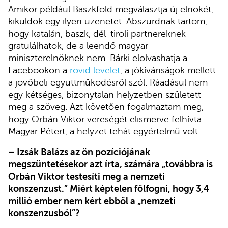
Amikor például Baszkföld megválasztja új elnökét,
kiküldök egy ilyen üzenetet. Abszurdnak tartom,
hogy katalán, baszk, dél-tiroli partnereknek
gratulálhatok, de a leendő magyar
miniszterelnöknek nem. Bárki elolvashatja a
Facebookon a
rövid levelet
, a jókívánságok mellett
a jövőbeli együttműködésről szól. Ráadásul nem
egy kétséges, bizonytalan helyzetben született
meg a szöveg. Azt követően fogalmaztam meg,
hogy Orbán Viktor vereségét elismerve felhívta
Magyar Pétert, a helyzet tehát egyértelmű volt.
– Izsák Balázs az ön pozíciójának
megszüntetésekor azt írta, számára „továbbra is
Orbán Viktor testesíti meg a nemzeti
konszenzust.” Miért képtelen fölfogni, hogy 3,4
millió ember nem kért ebből a „nemzeti
konszenzusból”?