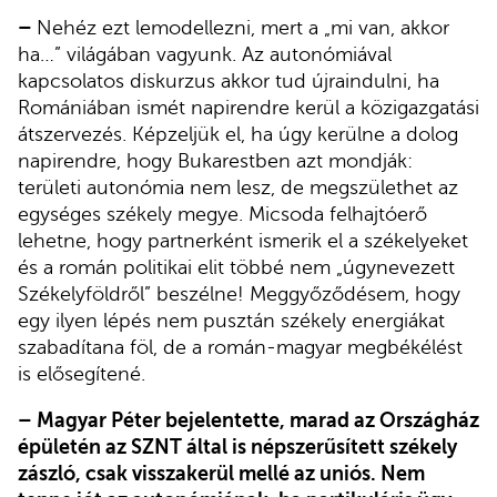
–
Nehéz ezt lemodellezni, mert a „mi van, akkor
ha…” világában vagyunk. Az autonómiával
kapcsolatos diskurzus akkor tud újraindulni, ha
Romániában ismét napirendre kerül a közigazgatási
átszervezés. Képzeljük el, ha úgy kerülne a dolog
napirendre, hogy Bukarestben azt mondják:
területi autonómia nem lesz, de megszülethet az
egységes székely megye. Micsoda felhajtóerő
lehetne, hogy partnerként ismerik el a székelyeket
és a román politikai elit többé nem „úgynevezett
Székelyföldről” beszélne! Meggyőződésem, hogy
egy ilyen lépés nem pusztán székely energiákat
szabadítana föl, de a román-magyar megbékélést
is elősegítené.
– Magyar Péter bejelentette, marad az Országház
épületén az SZNT által is népszerűsített székely
zászló, csak visszakerül mellé az uniós. Nem