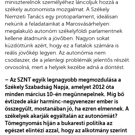
miniszterelnök személyéhez láncoljuk hozzá a
székely autonomista mozgalmat. A Székely
Nemzeti Tanács egy protoparlament, ideálisan
nekünk a feladatainkat a Marosvásárhelyen
megalakuló autonóm székelyföldi parlamentnek
kellene átadnunk a jövőben. Nagyon sokat
küzdöttünk azért, hogy ez a fiatalok számára is
reális jövőkép legyen. Az autonómia nem
csodaszer, de a jelenlegi problémák jelentős részét
orvosolná, mert a helyiek kezébe adná a döntést.
– Az SZNT egyik legnagyobb megmozdulása a
Székely Szabadság Napja, amelyet 2012 óta
minden március 10-én megünnepelnek. Míg bő
évtizede akár harminc-negyvenezer ember is
összegyűlt, mostanában jó, ha ezren elmennek. A
székelyek akarják egyáltalán az autonómiát?
Tömegnyomás híján a bukaresti politika az
egészet elintézi azzal, hogy az alkotmány szerint