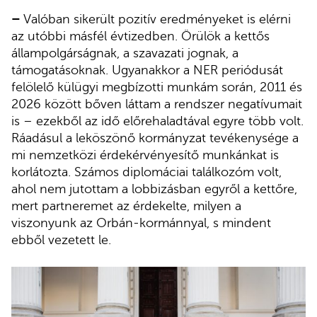
–
Valóban sikerült pozitív eredményeket is elérni
az utóbbi másfél évtizedben. Örülök a kettős
állampolgárságnak, a szavazati jognak, a
támogatásoknak. Ugyanakkor a NER periódusát
felölelő külügyi megbízotti munkám során, 2011 és
2026 között bőven láttam a rendszer negatívumait
is – ezekből az idő előrehaladtával egyre több volt.
Ráadásul a leköszönő kormányzat tevékenysége a
mi nemzetközi érdekérvényesítő munkánkat is
korlátozta. Számos diplomáciai találkozóm volt,
ahol nem jutottam a lobbizásban egyről a kettőre,
mert partneremet az érdekelte, milyen a
viszonyunk az Orbán-kormánnyal, s mindent
ebből vezetett le.