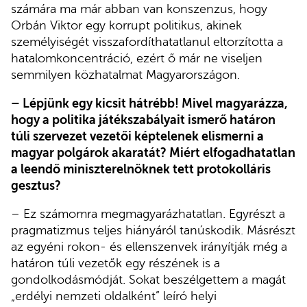
számára ma már abban van konszenzus, hogy
Orbán Viktor egy korrupt politikus, akinek
személyiségét visszafordíthatatlanul eltorzította a
hatalomkoncentráció, ezért ő már ne viseljen
semmilyen közhatalmat Magyarországon.
– Lépjünk egy kicsit hátrébb! Mivel magyarázza,
hogy a politika játékszabályait ismerő határon
túli szervezet vezetői képtelenek elismerni a
magyar polgárok akaratát? Miért elfogadhatatlan
a leendő miniszterelnöknek tett protokolláris
gesztus?
– Ez számomra megmagyarázhatatlan. Egyrészt a
pragmatizmus teljes hiányáról tanúskodik. Másrészt
az egyéni rokon- és ellenszenvek irányítják még a
határon túli vezetők egy részének is a
gondolkodásmódját. Sokat beszélgettem a magát
„erdélyi nemzeti oldalként” leíró helyi