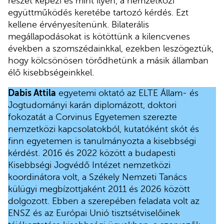
részét képezi és mint ilyen, a nemzetközi
együttműködés keretébe tartozó kérdés. Ezt
kellene érvényesítenünk. Bilaterális
megállapodásokat is kötöttünk a kilencvenes
években a szomszédainkkal, ezekben leszögeztük,
hogy kölcsönösen törődhetünk a másik államban
élő kisebbségeinkkel.
Dabis Attila
egyetemi oktató az ELTE Állam- és
Jogtudományi karán diplomázott, doktori
fokozatát a Corvinus Egyetemen szerezte
nemzetközi kapcsolatokból, kutatóként skót és
finn egyetemen is tanulmányozta a kisebbségi
kérdést. 2016 és 2022 között a budapesti
Kisebbségi Jogvédő Intézet nemzetközi
koordinátora volt, a Székely Nemzeti Tanács
külügyi megbízottjaként 2011 és 2026 között
dolgozott. Ebben a szerepében feladata volt az
ENSZ és az Európai Unió tisztsétviselőinek