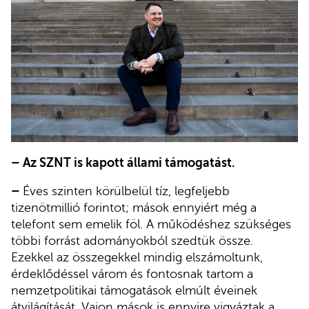
– Az SZNT is kapott állami támogatást.
–
Éves szinten körülbelül tíz, legfeljebb
tizenötmillió forintot; mások ennyiért még a
telefont sem emelik föl. A működéshez szükséges
többi forrást adományokból szedtük össze.
Ezekkel az összegekkel mindig elszámoltunk,
érdeklődéssel várom és fontosnak tartom a
nemzetpolitikai támogatások elmúlt éveinek
átvilágítását. Vajon mások is ennyire vigyáztak a