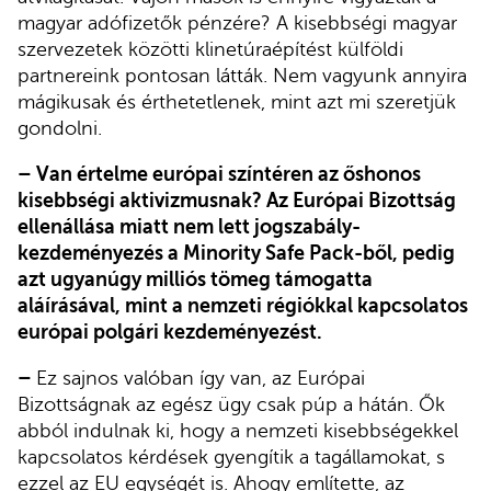
magyar adófizetők pénzére? A kisebbségi magyar
szervezetek közötti klinetúraépítést külföldi
partnereink pontosan látták. Nem vagyunk annyira
mágikusak és érthetetlenek, mint azt mi szeretjük
gondolni.
– Van értelme európai színtéren az őshonos
kisebbségi aktivizmusnak? Az Európai Bizottság
ellenállása miatt nem lett jogszabály-
kezdeményezés a Minority Safe Pack-ből, pedig
azt ugyanúgy milliós tömeg támogatta
aláírásával, mint a nemzeti régiókkal kapcsolatos
európai polgári kezdeményezést.
–
Ez sajnos valóban így van, az Európai
Bizottságnak az egész ügy csak púp a hátán. Ők
abból indulnak ki, hogy a nemzeti kisebbségekkel
kapcsolatos kérdések gyengítik a tagállamokat, s
ezzel az EU egységét is. Ahogy említette, az