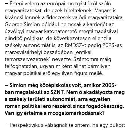
–
Érteni vélem az európai mozgástérről szóló
magyarázatokat, de ezek hiteltelenek. Magam is
kíváncsi lennék a fideszesek valódi magyarázataira.
George Simion például nemcsak a karrierjét az
úzvölgyi magyar katonatemető megtámadásával
elindítő politikus, de következetesen ellenzi a
székely autonómiát is, az RMDSZ-t pedig 2023-as
marosvásárhelyi beszédében „entikai
terrorszervezetnek” nevezte. Számomra máig
felfoghatatlan, ugyan miként állhat bármilyen
magyar politikai erő egy ilyen figura mellé.
– Simion még középiskolás volt, amikor 2003-
ban megalakult az SZNT. Nem ő akadályozta meg
a székely területi autonómiát, arra egyetlen
román politikai erő részéről sincs fogadókészség.
Van így értelme a mozgalomárkodásnak?
–
Perspektivikus válságnak tekintem, ha egy bukott