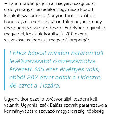
– Ez a mondat jól jelzi a magyarországi és az
erdélyi magyar társadalom egy része között
kialakult szakadékot. Nagyon fontos utóbbit
hangsúlyzni, mert a határon túli magyarok nagy
része nem szavaz a Fideszre. Erdélyben egymillió
magyar él, közülük körülbelül 700 ezer a
szavazásra is jogosult magyar állampolgár.
Ehhez képest minden határon túli
levélszavazatot összeszámolva
érkezett 335 ezer érvényes voks,
ebből 282 ezret adtak a Fideszre,
46 ezret a Tiszára.
Ugyanakkor ezzel a törésvonallal kezdeni kell
valamit. Ugyanis Izsák Balázs szavait parafrazálva a
kormányváltásra szavazó magyarországi többség