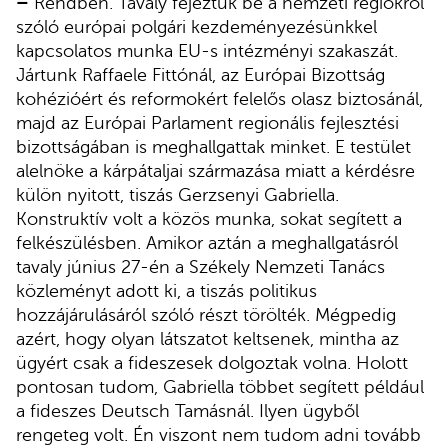
–
Rendben. Tavaly fejeztük be a nemzeti régiókról
szóló európai polgári kezdeményezésünkkel
kapcsolatos munka EU-s intézményi szakaszát.
Jártunk Raffaele Fittónál, az Európai Bizottság
kohézióért és reformokért felelős olasz biztosánál,
majd az Európai Parlament regionális fejlesztési
bizottságában is meghallgattak minket. E testület
alelnöke a kárpátaljai származása miatt a kérdésre
külön nyitott, tiszás Gerzsenyi Gabriella.
Konstruktív volt a közös munka, sokat segített a
felkészülésben. Amikor aztán a meghallgatásról
tavaly június 27-én a Székely Nemzeti Tanács
közleményt adott ki, a tiszás politikus
hozzájárulásáról szóló részt törölték. Mégpedig
azért, hogy olyan látszatot keltsenek, mintha az
ügyért csak a fideszesek dolgoztak volna. Holott
pontosan tudom, Gabriella többet segített például
a fideszes Deutsch Tamásnál. Ilyen ügyből
rengeteg volt. Én viszont nem tudom adni tovább