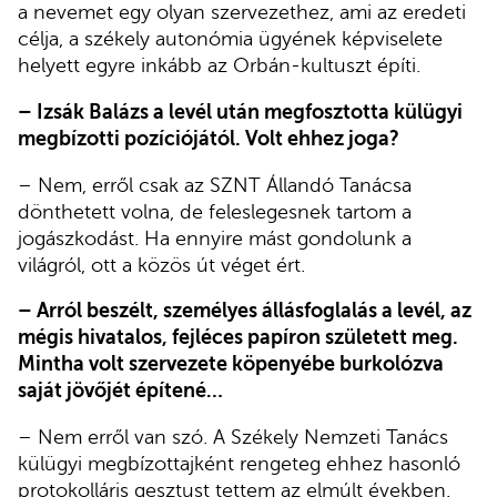
a nevemet egy olyan szervezethez, ami az eredeti
célja, a székely autonómia ügyének képviselete
helyett egyre inkább az Orbán-kultuszt építi.
– Izsák Balázs a levél után megfosztotta külügyi
megbízotti pozíciójától. Volt ehhez joga?
– Nem, erről csak az SZNT Állandó Tanácsa
dönthetett volna, de feleslegesnek tartom a
jogászkodást. Ha ennyire mást gondolunk a
világról, ott a közös út véget ért.
– Arról beszélt, személyes állásfoglalás a levél, az
mégis hivatalos, fejléces papíron született meg.
Mintha volt szervezete köpenyébe burkolózva
saját jövőjét építené…
– Nem erről van szó. A Székely Nemzeti Tanács
külügyi megbízottajként rengeteg ehhez hasonló
protokolláris gesztust tettem az elmúlt években.