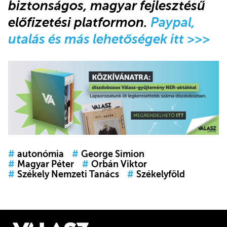
biztonságos, magyar fejlesztésű
előfizetési platformon.
Paypal,
utalás és más lehetőségek itt >>>
#
autonómia
#
George Simion
#
Magyar Péter
#
Orbán Viktor
#
Székely Nemzeti Tanács
#
Székelyföld