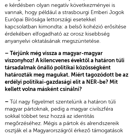
e kérdésben olyan negatív következményei is
vannak, hogy például a strasbourgi Emberi Jogok
Európai Bírósága lettországi esetekkel
kapcsolatban kimondta: a belső kohézió erősítése
érdekében elfogadható az orosz kisebbség
anyanyelvi oktatásának megszüntetése.
– Térjünk még vissza a magyar-magyar
viszonyhoz! A kilencvenes évektől a határon túli
társadalmak önálló politikai közösségként
határozták meg magukat. Miért tagozódott be az
erdélyi politikai-gazdasági elit a NER-be? Mit
kellett volna másként csinálni?
–
Túl nagy figyelmet szentelünk a határon túli
magyar pártoknak, pedig a magyar civilszféra
sokkal többet tesz hozzá az identitás
megőrzéséhez. Mégis a pártok és alrendszereik
osztják el a Magyarországról érkező támogatások