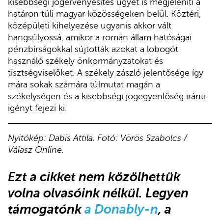
kisebbségi jogérvényesítés ügyét is megjeleníti a
határon túli magyar közösségeken belül. Köztéri,
középületi kihelyezése ugyanis akkor vált
hangsúlyossá, amikor a román állam hatóságai
pénzbírságokkal sújtották azokat a lobogót
használó székely önkormányzatokat és
tisztségviselőket. A székely zászló jelentősége így
mára sokak számára túlmutat magán a
székelységen és a kisebbségi jogegyenlőség iránti
igényt fejezi ki.
Nyitókép: Dabis Attila. Fotó: Vörös Szabolcs /
Válasz Online.
Ezt a cikket nem közölhettük
volna olvasóink nélkül
.
Legyen
támogatónk
a Donably-n
, a