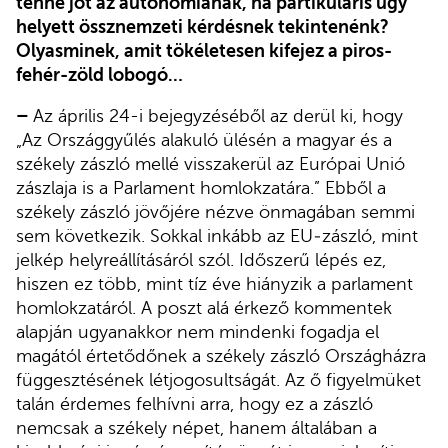
tenne jót az autonómiának, ha partikuláris ügy
helyett össznemzeti kérdésnek tekintenénk?
Olyasminek, amit tökéletesen kifejez a piros-
fehér-zöld lobogó…
–
Az április 24-i bejegyzéséből az derül ki, hogy
„Az Országgyűlés alakuló ülésén a magyar és a
székely zászló mellé visszakerül az Európai Unió
zászlaja is a Parlament homlokzatára.” Ebből a
székely zászló jövőjére nézve önmagában semmi
sem következik. Sokkal inkább az EU‑zászló, mint
jelkép helyreállításáról szól. Időszerű lépés ez,
hiszen ez több, mint tíz éve hiányzik a parlament
homlokzatáról. A poszt alá érkező kommentek
alapján ugyanakkor nem mindenki fogadja el
magától értetődőnek a székely zászló Országházra
függesztésének létjogosultságát. Az ő figyelmüket
talán érdemes felhívni arra, hogy ez a zászló
nemcsak a székely népet, hanem általában a