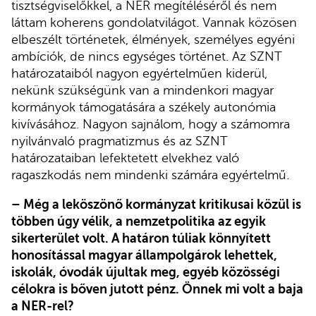
tisztségviselőkkel, a NER megítéléséről és nem
láttam koherens gondolatvilágot. Vannak közösen
elbeszélt történetek, élmények, személyes egyéni
ambíciók, de nincs egységes történet. Az SZNT
határozataiból nagyon egyértelműen kiderül,
nekünk szükségünk van a mindenkori magyar
kormányok támogatására a székely autonómia
kivívásához. Nagyon sajnálom, hogy a számomra
nyilvánvaló pragmatizmus és az SZNT
határozataiban lefektetett elvekhez való
ragaszkodás nem mindenki számára egyértelmű.
– Még a leköszönő kormányzat kritikusai közül is
többen úgy vélik, a nemzetpolitika az egyik
sikerterület volt. A határon túliak könnyített
honosítással magyar állampolgárok lehettek,
iskolák, óvodák újultak meg, egyéb közösségi
célokra is bőven jutott pénz. Önnek mi volt a baja
a NER-rel?