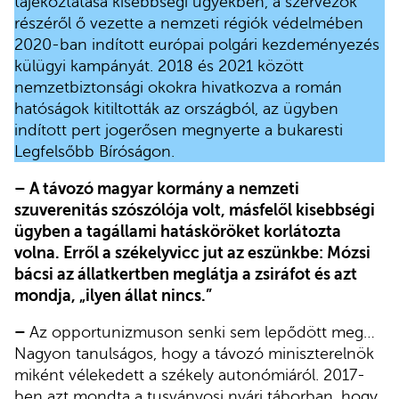
tájékoztatása kisebbségi ügyekben, a szervezők
részéről ő vezette a nemzeti régiók védelmében
2020-ban indított európai polgári kezdeményezés
külügyi kampányát. 2018 és 2021 között
nemzetbiztonsági okokra hivatkozva a román
hatóságok kitiltották az országból, az ügyben
indított pert jogerősen megnyerte a bukaresti
Legfelsőbb Bíróságon.
– A távozó magyar kormány a nemzeti
szuverenitás szószólója volt, másfelől kisebbségi
ügyben a tagállami hatásköröket korlátozta
volna. Erről a székelyvicc jut az eszünkbe: Mózsi
bácsi az állatkertben meglátja a zsiráfot és azt
mondja, „ilyen állat nincs.”
–
Az opportunizmuson senki sem lepődött meg…
Nagyon tanulságos, hogy a távozó miniszterelnök
miként vélekedett a székely autonómiáról. 2017-
ben azt mondta a tusványosi nyári táborban, hogy