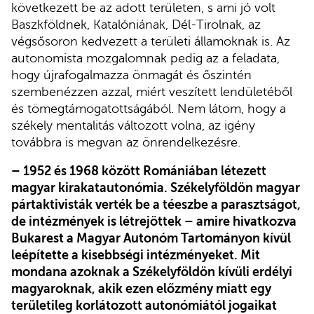
következett be az adott területen, s ami jó volt
Baszkföldnek, Katalóniának, Dél-Tirolnak, az
végsősoron kedvezett a területi államoknak is. Az
autonomista mozgalomnak pedig az a feladata,
hogy újrafogalmazza önmagát és őszintén
szembenézzen azzal, miért veszített lendületéből
és tömegtámogatottságából. Nem látom, hogy a
székely mentalitás változott volna, az igény
továbbra is megvan az önrendelkezésre.
– 1952 és 1968 között Romániában létezett
magyar kirakatautonómia. Székelyföldön magyar
pártaktivisták verték be a téeszbe a parasztságot,
de intézmények is létrejöttek – amire hivatkozva
Bukarest a Magyar Autonóm Tartományon kívül
leépítette a kisebbségi intézményeket. Mit
mondana azoknak a Székelyföldön kívüli erdélyi
magyaroknak, akik ezen előzmény miatt egy
területileg korlátozott autonómiától jogaikat