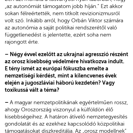
„az autonómiát támogatom jobb híján.” Ezt akkor
sokan félreértették, nem titkolt revizionizmusról
volt szó. Inkább arról, hogy Orbán Viktor számára
az autonómia a saját politikai rendszerétől való
függetlenedést is jelentette, ezért soha nem
rajongott érte.
– Négy évvel ezelőtt az ukrajnai agresszió részént
az orosz kisebbség védelmére hivatkozva indult.
E tény ismét az európai fókuszba emelte a
nemzetiségi kérdést, mint a kilencvenes évek
elején a jugoszláviai háború kezdetén? Vagy
toxikussá vált a téma?
–
A magyar nemzetpolitikának egyértelműen rossz,
ahogy Oroszország viszonyul a külföldön élő
kisebbségeihez. A határon átívelő nemzetegyesítés
gondolatát és az ezekhez kapcsolódó közpolitikai
támogatásokat diszkreditálja. Az „orosz modellnek”