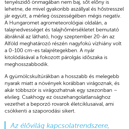
tenyészidő önmagában nem baj, sőt előny is
lehetne, de mivel gyakoribb aszállyal és hőstresszel
jár együtt, a mérleg összességében mégis negatív.
A Hungaromet agrometeorológiai oldalán, a
talajnedvességet és talajhőmérsékletet bemutató
ábráknál az látható, hogy szeptember 20-án az
Alföld meghatározó részén nagyfokú vízhiány volt
a 0-100 cm-es talajrétegekben. A nyár
kitolódásával a fokozott párolgás időszaka is
meghosszabbodik.
A gyümölcskultúrákban a hosszabb és melegebb
nyarak miatt a növények korábban virágoznak, és
akár többször is virágozhatnak egy szezonban –
elvileg. Csakhogy ez összehangolatlansághoz
vezethet a beporzó rovarok életciklusaival, ami
csökkenti a szaporodási sikert.
Az élővilág kapcsolatrendszere,