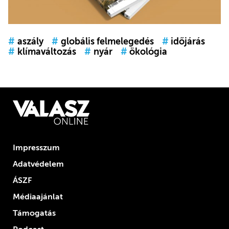
#
aszály
#
globális felmelegedés
#
időjárás
#
klímaváltozás
#
nyár
#
ökológia
Impresszum
Adatvédelem
ÁSZF
Médiaajánlat
Támogatás