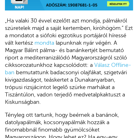
„Ha valaki 30 évvel ezelőtt azt mondja, pálmákról
szüretelek majd a saját kertemben, kiröhögöm.” Ezt
a mondatot a siófoki egzotikus portájáról híressé
vált kertész
mondta
lapunknak nyár végén. A
Magyar Bálint pálma- és banánkertjét bemutató
riport a mediterranizálódó Magyarországról szóló
cikksorozatunkhoz kapcsolódott: a
Válasz Offline-
ban
bemutattunk badacsonyi olajfákat, szigetvári
kivigazdaságot, teáskertet a Dunakanyarban,
trópusi rizsjácintot legelő szürke marhákat a
Tiszántúlon, vadon terjedő medvetalpkaktuszt a
Kiskunságban.
Tényleg ott tartunk, hogy beérnek a banánok,
datolyapálmák, kocsonyapálmák hozzák a
finomabbnál finomabb gyümölcsöket
Magyarországon. Hogy lehet ez? Ha egy-egy