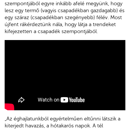
szempontjából egyre inkább afelé megyünk, hogy
lesz egy termő (vagyis csapadékban gazdagabb) és
egy száraz (csapadékban szegényebb) félév. Most
újfent rákérdeztünk nála, hogy látja a trendeket
kifejezetten a csapadék szempontjából.
„Az éghajlatunkból egyértelműen eltűnni látszik a
kiterjedt havazás, a hótakarós napok. A tél