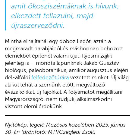
amit ökosziszémáknak is hívunk,
elkezdett fellazulni, majd
újraszerveződni.
Mintha elhajítanál egy doboz Legót, aztán a
megmaradt darabjaiból és máshonnan behozott
elemekből építenél valami újat. Ilyesmi zajlik
jelenleg is – mondta lapunknak Jakab Gusztáv
biológus, paleobotanikus, amikor augusztus elején
dél-alföldi
felfedezőtúrára
vezetett minket. Új világ
alakul tehát a szemünk előtt, megváltozó
évszakokkal, új fajokkal. A folyamatot megállítani
Magyarországról nem tudjuk, alkalmazkodni
viszont elemi érdekünk.
Nyitókép: legelő Mezősas közelében 2025. június
30-án (drónfotó: MTI/Czeglédi Zsolt)