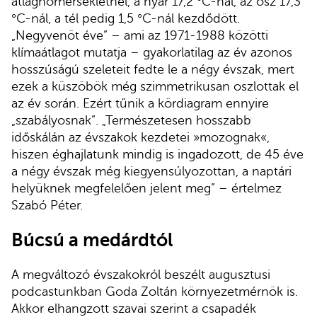
átlaghőmérsékletnél, a nyár 17,2 °C-nál, az ősz 17,3
°C-nál, a tél pedig 1,5 °C-nál kezdődött.
„Negyvenöt éve” – ami az 1971-1988 közötti
klímaátlagot mutatja – gyakorlatilag az év azonos
hosszúságú szeleteit fedte le a négy évszak, mert
ezek a küszöbök még szimmetrikusan oszlottak el
az év során. Ezért tűnik a kördiagram ennyire
„szabályosnak”. „Természetesen hosszabb
időskálán az évszakok kezdetei »mozognak«,
hiszen éghajlatunk mindig is ingadozott, de 45 éve
a négy évszak még kiegyensúlyozottan, a naptári
helyüknek megfelelően jelent meg” – értelmez
Szabó Péter.
Búcsú a medárdtól
A megváltozó évszakokról beszélt augusztusi
podcastunkban Goda Zoltán környezetmérnök is.
Akkor elhangzott szavai szerint a csapadék