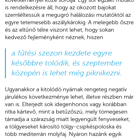
követkeményei közé sorolja. Egy sor egzakt mutató
is rendelkezésre áll, hogy az okozott bajokat
szemléltessük a megugró halálozási mutatóktól az
egyre tetemesebb aszálykárokig. A melegebb őszre
és az eltűnő télre viszont lehet, hogy sokan
kedvező fejleményként néznek, hiszen
a fűtési szezon kezdete egyre
későbbre tolódik, és szeptember
közepén is lehet még piknikezni.
Ugyanakkor a kitolódó nyárnak rengeteg negatív
járulékos következménye lehet, illetve részben már
van is. Elterjedt sok idegenhonos vagy korábban
ritka kártevő, mint a betűzőszú, mely tömegesen
támadja a szárazság miatt legyengült fenyveseket,
a tölgyeseket károsító tölgy-csipkéspoloska és
több mediterrán molyfaj. Nyáron hazánk egyik