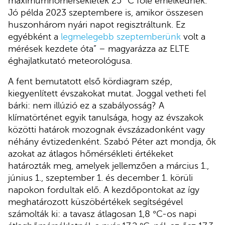
maximumhőmérsékletek 25 °C fölé emelkednek.
Jó példa 2023 szeptembere is, amikor összesen
huszonhárom nyári napot regisztráltunk. Ez
egyébként a
legmelegebb szeptemberünk
volt a
mérések kezdete óta” – magyarázza az ELTE
éghajlatkutató meteorológusa.
A fent bemutatott első kördiagram szép,
kiegyenlített évszakokat mutat. Joggal vetheti fel
bárki: nem illúzió ez a szabályosság? A
klímatörténet egyik tanulsága, hogy az évszakok
közötti határok mozognak évszázadonként vagy
néhány évtizedenként. Szabó Péter azt mondja, ők
azokat az átlagos hőmérsékleti értékeket
határozták meg, amelyek jellemzően a március 1.,
június 1., szeptember 1. és december 1. körüli
napokon fordultak elő. A kezdőpontokat az így
meghatározott küszöbértékek segítségével
számolták ki: a tavasz átlagosan 1,8 °C-os napi