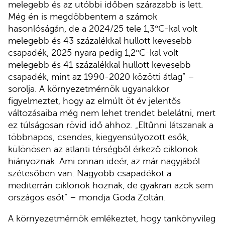
melegebb és az utóbbi időben szárazabb is lett.
Még én is megdöbbentem a számok
hasonlóságán, de a 2024/25 tele 1,3°C-kal volt
melegebb és 43 százalékkal hullott kevesebb
csapadék, 2025 nyara pedig 1,2°C-kal volt
melegebb és 41 százalékkal hullott kevesebb
csapadék, mint az 1990-2020 közötti átlag” –
sorolja. A környezetmérnök ugyanakkor
figyelmeztet, hogy az elmúlt öt év jelentős
változásaiba még nem lehet trendet belelátni, mert
ez túlságosan rövid idő ahhoz. „Eltűnni látszanak a
többnapos, csendes, kiegyensúlyozott esők,
különösen az atlanti térségből érkező ciklonok
hiányoznak. Ami onnan ideér, az már nagyjából
szétesőben van. Nagyobb csapadékot a
mediterrán ciklonok hoznak, de gyakran azok sem
országos esőt” – mondja Goda Zoltán.
A környezetmérnök emlékeztet, hogy tankönyvileg