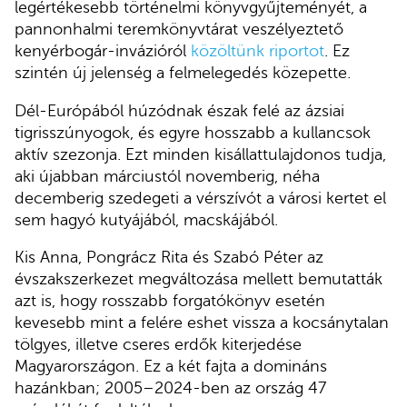
legértékesebb történelmi könyvgyűjteményét, a
pannonhalmi teremkönyvtárat veszélyeztető
kenyérbogár-invázióról
közöltünk riportot
. Ez
szintén új jelenség a felmelegedés közepette.
Dél-Európából húzódnak észak felé az ázsiai
tigrisszúnyogok, és egyre hosszabb a kullancsok
aktív szezonja. Ezt minden kisállattulajdonos tudja,
aki újabban márciustól novemberig, néha
decemberig szedegeti a vérszívót a városi kertet el
sem hagyó kutyájából, macskájából.
Kis Anna, Pongrácz Rita és Szabó Péter az
évszakszerkezet megváltozása mellett bemutatták
azt is, hogy rosszabb forgatókönyv esetén
kevesebb mint a felére eshet vissza a kocsánytalan
tölgyes, illetve cseres erdők kiterjedése
Magyarországon. Ez a két fajta a domináns
hazánkban; 2005–2024-ben az ország 47