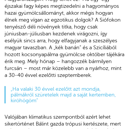
éjszakai fagy képes megtizedelni a hagyományos
hazai gyümölcsállományt, akkor mégis hogyan
élnek meg vígan az egzotikus dolgok? A Siófokon
tenyésző déli növények titka, hogy csak
júniusban-júliusban kezdenek virágozni, így
esélyük sincs arra, hogy elfagyjanak a szeszélyes
magyar tavaszban. A „kék banán” és a Szicíliából
hozott kocsonyapálma gyümölcse október tájékára
érik meg. Mely hónap – hangozzék bármilyen
furcsán – most már közelebb van a nyárhoz, mint
a 30-40 évvel ezelőtti szeptemberek.
„Ha valaki 30 évvel ezelőtt azt mondja,
pálmákról szüretelek majd a saját kertemben,
kiröhögöm”
Valójában klimatikus szempontból azért lehet
sikertörténet Bálint gazda trópusi kertészete, mert