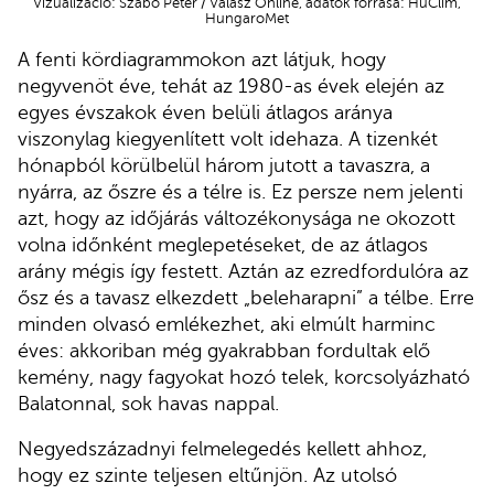
Vizualizáció: Szabó Péter / Válasz Online, adatok forrása: HuClim,
HungaroMet
A fenti kördiagrammokon azt látjuk, hogy
negyvenöt éve, tehát az 1980-as évek elején az
egyes évszakok éven belüli átlagos aránya
viszonylag kiegyenlített volt idehaza. A tizenkét
hónapból körülbelül három jutott a tavaszra, a
nyárra, az őszre és a télre is. Ez persze nem jelenti
azt, hogy az időjárás változékonysága ne okozott
volna időnként meglepetéseket, de az átlagos
arány mégis így festett. Aztán az ezredfordulóra az
ősz és a tavasz elkezdett „beleharapni” a télbe. Erre
minden olvasó emlékezhet, aki elmúlt harminc
éves: akkoriban még gyakrabban fordultak elő
kemény, nagy fagyokat hozó telek, korcsolyázható
Balatonnal, sok havas nappal.
Negyedszázadnyi felmelegedés kellett ahhoz,
hogy ez szinte teljesen eltűnjön. Az utolsó