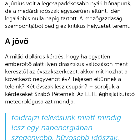
a június volt a legcsapadékosabb nyári hónapunk,
de a medárdi időszak egyszerűen eltűnt, idén
legalábbis nulla napig tartott. A mezőgazdaság
szempontjából pedig ez kritikus helyzetet teremt.
A jövő
A millió dolláros kérdés, hogy ha egyetlen
emberöltő alatt ilyen drasztikus változáson ment
keresztül az évszakszerkezet, akkor mit hozhat a
következő negyvenöt év? Teljesen eltűnnek a
teleink? Két évszak lesz csupán? – soroljuk a
kérdéseket Szabó Péternek. Az ELTE éghajlatkutató
meteorológusa azt mondja,
földrajzi fekvésünk miatt mindig
lesz egy napenergiában
szegényebb, hűvösebb időszak,