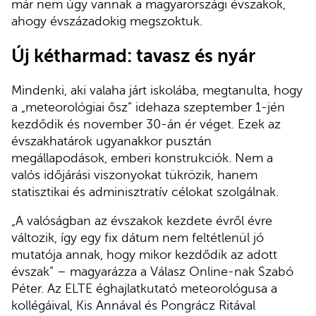
már nem úgy vannak a magyarországi évszakok,
ahogy évszázadokig megszoktuk.
Új kétharmad: tavasz és nyár
Mindenki, aki valaha járt iskolába, megtanulta, hogy
a „meteorológiai ősz” idehaza szeptember 1-jén
kezdődik és november 30-án ér véget. Ezek az
évszakhatárok ugyanakkor pusztán
megállapodások, emberi konstrukciók. Nem a
valós időjárási viszonyokat tükrözik, hanem
statisztikai és adminisztratív célokat szolgálnak.
„A valóságban az évszakok kezdete évről évre
változik, így egy fix dátum nem feltétlenül jó
mutatója annak, hogy mikor kezdődik az adott
évszak” – magyarázza a Válasz Online-nak Szabó
Péter. Az ELTE éghajlatkutató meteorológusa a
kollégáival, Kis Annával és Pongrácz Ritával