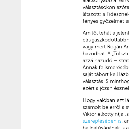
alacsonyabb a részv
választásokon azóta 
látszott: a Fidesznek
fényes győzelmet ar
Amitől tehát a jele
elrugaszkodottabbna
vagy mert Rogán An
hazudhat. A „Tolszt
azzá hazudó – straté
Annak felismerésébő
saját tábort kell lá
választás. S minth
ezért a józan észne
Hogy valóban ezt lá
számolt be erről a 
Viktor elkottyintja 
szereplésében is
, a
hallgatóságának, s a