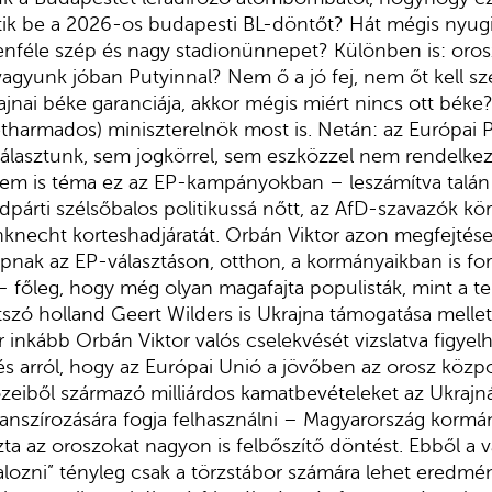
tik be a 2026-os budapesti BL-döntőt? Hát mégis nyugi
nféle szép és nagy stadionünnepet? Különben is: orosz
yunk jóban Putyinnal? Nem ő a jó fej, nem őt kell sze
ajnai béke garanciája, akkor mégis miért nincs ott bék
kétharmados) miniszterelnök most is. Netán: az Európai
választunk, sem jogkörrel, sem eszközzel nem rendelke
nem is téma ez az EP-kampányokban – leszámítva talá
árti szélsőbalos politikussá nőtt, az AfD-szavazók kö
necht korteshadjáratát. Orbán Viktor azon megfejtése 
apnak az EP-választáson, otthon, a kormányaikban is for
– főleg, hogy még olyan magafajta populisták, mint a t
szó holland Geert Wilders is Ukrajna támogatása mellett 
r inkább Orbán Viktor valós cselekvését vizslatva figye
és arról, hogy az Európai Unió a jövőben az orosz közp
zeiből származó milliárdos kamatbevételeket az Ukrajn
nanszírozására fogja felhasználni – Magyarország korm
ta az oroszokat nagyon is felbőszítő döntést. Ebből a 
alozni” tényleg csak a törzstábor számára lehet eredmé