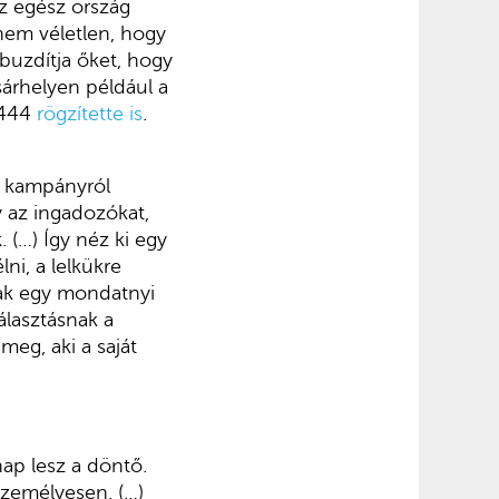
az egész ország
 nem véletlen, hogy
 buzdítja őket, hogy
árhelyen például a
 444
rögzítette is
.
si kampányról
y az ingadozókat,
 (…) Így néz ki egy
i, a lelkükre
ak egy mondatnyi
álasztásnak a
meg, aki a saját
nap lesz a döntő.
Személyesen. (…)