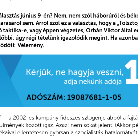
választás június 9-én? Nem, nem szól háborúról és bék
ásáról sem. Arról szól ez a választás, hogy a „Tolszt
ó taktika-e, vagy éppen végzetes, Orbán Viktor által 
lőbbi, úgy régi tételünk igazolódik megint. Ha azonba
dődött
.
Vélemény.
” – a 2002-es kampány fideszes szlogenje abból a fajtá
lmények között igaz. Azaz: nem sokat jelent. (Akkor p
kaival ellentétesen gyorsan a szocialisták hatalomátvéte