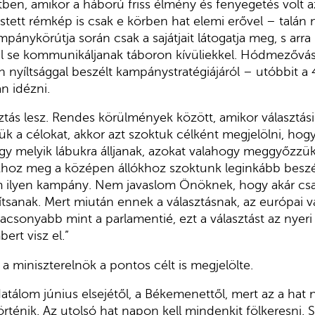
ben, amikor a háború friss élmény és fenyegetés volt 
estett rémkép is csak e körben hat elemi erővel – talán
pánykörútja során csak a sajátjait látogatja meg, s arra
l se kommunikáljanak táboron kívüliekkel. Hódmezővás
 nyíltsággal beszélt kampánystratégiájáról – utóbbit a
 idézni.
sztás lesz. Rendes körülmények között, amikor választá
ük a célokat, akkor azt szoktuk célként megjelölni, hog
gy melyik lábukra álljanak, azokat valahogy meggyőzzük.
hoz meg a középen állókhoz szoktunk leginkább beszéln
m ilyen kampány. Nem javaslom Önöknek, hogy akár cs
dítsanak. Mert miután ennek a választásnak, az európai v
acsonyabb mint a parlamentié, ezt a választást az nyeri 
ert visz el.”
 miniszterelnök a pontos célt is megjelölte.
atálom június elsejétől, a Békemenettől, mert az a hat 
rténik. Az utolsó hat napon kell mindenkit fölkeresni. 