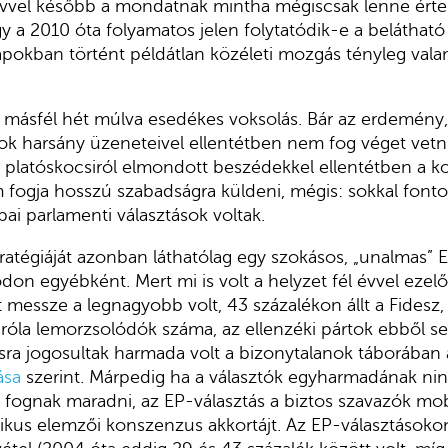
vvel később a mondatnak mintha mégiscsak lenne érte
gy a 2010 óta folyamatos jelen folytatódik-e a belátható
pokban történt példátlan közéleti mozgás tényleg valami
a másfél hét múlva esedékes voksolás. Bár az erdemény,
tok harsány üzeneteivel ellentétben nem fog véget vet
 platóskocsiról elmondott beszédekkel ellentétben a k
 fogja hosszú szabadságra küldeni, mégis: sokkal fonto
ai parlamenti választások voltak.
atégiáját azonban láthatólag egy szokásos, „unalmas” EP
on egyébként. Mert mi is volt a helyzet fél évvel ezelő
t messze a legnagyobb volt, 43 százalékon állt a Fidesz
 róla lemorzsolódók száma, az ellenzéki pártok ebből 
ztásra jogosultak harmada volt a bizonytalanok táborában
ása
szerint. Márpedig ha a választók egyharmadának ninc
 fognak maradni, az EP-választás a biztos szavazók mob
gikus elemzői konszenzus akkortájt. Az EP-választásoko