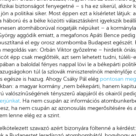
fizikai biztonságot fenyegetné – s ha ez sikerül, akkor
s jön a politikai siker. Most éppen ezt a kísérletet látju
 háború és a béke közötti választásként igyekszik beállí
enesen atomháborúval riogatják népüket – a kormányl
György aggódik emiatt, a megafonos Apáti Bence pedi
pusztítaná el egy orosz atombomba Budapest egészét. H
n megoldás van: Orbán Viktor győzelme – hirdetik óriá
cót épp csak meglőtték, azt sem lehetett tudni, túléli-e
ában a baloldal fényes nappal lövi le a békepárti politi
hazugságokon túl (a szlovák miniszterelnök merénylője
zés egésze is hazug. Ahogy Csáky Pál elég
pontosan meg
kban: a magyar kormány „nem békepárti, hanem kapitul
ú valószínűségének tényszerű alapjáról és okairól pedig
erjúnkat
. Ha nem csupán az információs atombunkerbe
desz, ha nem csupán az azonosulás megerősítésére és a
em lenne elég ez a szint.
elkötelezett szavazó azért bizonyára föltenné a kérdést
juk a Budapestet leradírozó atombombától, hogyhogy ez