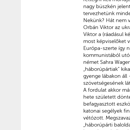
nagy büszkén jelen
tervezhetünk minde
Nekünk? Hát nem vag
Orbán Viktor az ukr
Viktor a (ráadásul 
most képviselőket 
Európa-szerte így 
kommunistából utódp
német Sahra Wagenk
„háborúpártiak” kik
gyenge lábakon áll 
szövetségesének lát
A fordulat akkor má
hete született dönt
befagyasztott eszkö
katonai segélyek fi
vétózott. Megszavaz
„háborúpárti balold