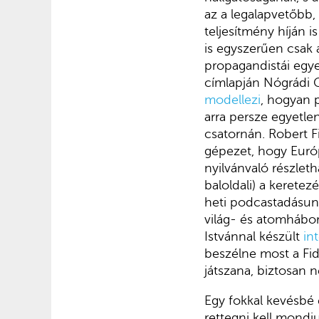
az a legalapvetőbb, 
teljesítmény híján i
is egyszerűen csak a
propagandistái egy
címlapján Nógrádi 
modellezi
, hogyan 
arra persze egyetle
csatornán. Robert Fi
gépezet, hogy Európ
nyilvánvaló részlet
baloldali) a kerete
heti podcastadásun
világ- és atomhábor
Istvánnal készült
int
beszélne most a Fi
játszana, biztosan n
Egy fokkal kevésbé 
rettegni kell mond