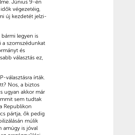
lme. Június 9-én
 idők végezetéig,
 új kezdetét jelzi-
 bármi legyen is
ni a szomszédunkat
ormányt és
sabb választás ez,
-választásra írták.
tt? Nos, a biztos
, s ugyan akkor már
semmit sem tudtak
 a Republikon
s pártja, ők pedig
ilizálásán múlik
n amúgy is jóval