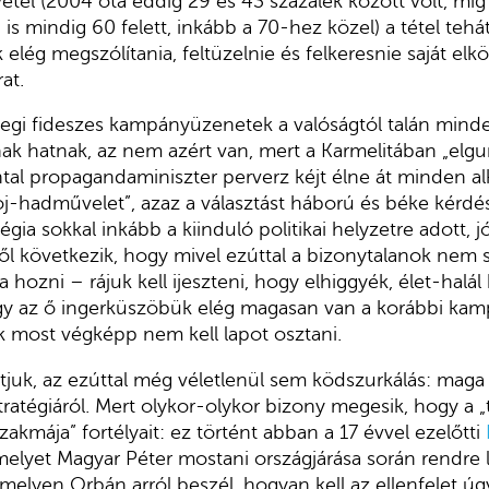
étel (2004 óta eddig 29 és 43 százalék között volt, míg
is mindig 60 felett, inkább a 70-hez közel) a tétel tehá
 elég megszólítania, feltüzelnie és felkeresnie saját elkö
at.
nlegi fideszes kampányüzenetek a valóságtól talán mind
k hatnak, az nem azért van, mert a Karmelitában „elgur
tal propagandaminiszter perverz kéjt élne át minden a
oj-hadművelet”, azaz a választást háború és béke kérdé
gia sokkal inkább a kiinduló politikai helyzetre adott, jó
l következik, hogy mivel ezúttal a bizonytalanok nem 
zba hozni – rájuk kell ijeszteni, hogy elhiggyék, élet-halá
ogy az ő ingerküszöbük elég magasan van a korábbi kam
k most végképp nem kell lapot osztani.
tjuk, az ezúttal még véletlenül sem ködszurkálás: maga
stratégiáról. Mert olykor-olykor bizony megesik, hogy a
„szakmája” fortélyait: ez történt abban a 17 évvel ezelőtti
melyet Magyar Péter mostani országjárása során rendre l
melyen Orbán arról beszél, hogyan kell az ellenfelet úgy