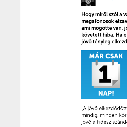
Hogy miről szól a 
megafonosok elzavar
ami mögötte van, j
követett hiba. Ha e
jövő tényleg elkez
„A jövő elkezdődött
mindig, minden körü
jövő a Fidesz szándé