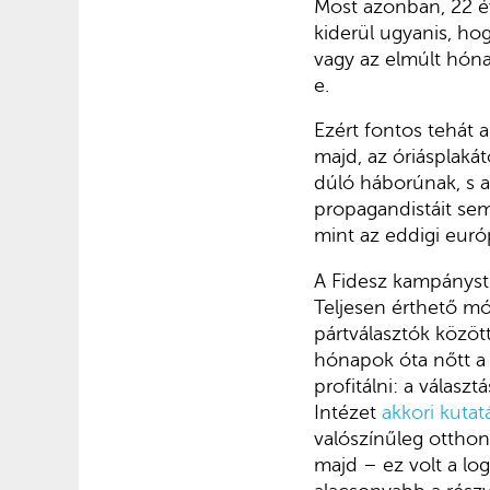
Most azonban, 22 é
kiderül ugyanis, ho
vagy az elmúlt hóna
e.
Ezért fontos tehát 
majd, az óriásplaká
dúló háborúnak, s a
propagandistáit sem
mint az eddigi európ
A Fidesz kampánystr
Teljesen érthető mód
pártválasztók közöt
hónapok óta nőtt a
profitálni: a válas
Intézet
akkori kutat
valószínűleg otthon
majd – ez volt a lo