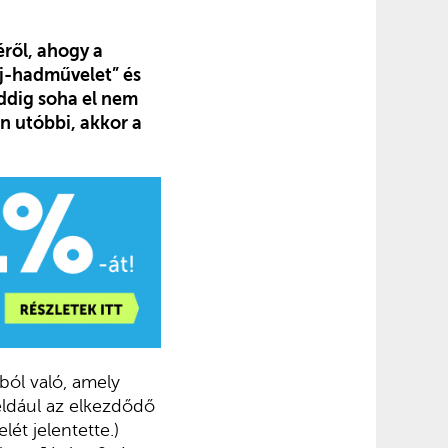
éről, ahogy a
oj-hadművelet” és
eddig soha el nem
n utóbbi, akkor a
ból való, amely
éldául az elkezdődő
lét jelentette.)