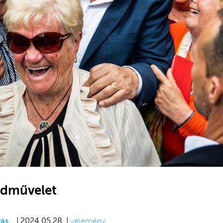
adművelet
ás
| 2024.05.28. |
vélemény