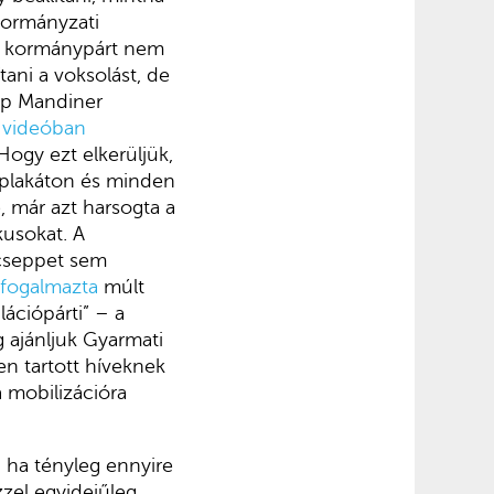
 kormányzati
k: a kormánypárt nem
tani a voksolást, de
ap Mandiner
g
videóban
ogy ezt elkerüljük,
splakáton és minden
, már azt harsogta a
kusokat. A
 cseppet sem
fogalmazta
múlt
ációpárti” – a
 ajánljuk Gyarmati
n tartott híveknek
 mobilizációra
: ha tényleg ennyire
zel egyidejűleg