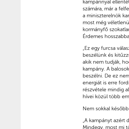
kampánnyal ellentét
számára, már a felf
a miniszterelnök kam
most még véletlenü
kormányfő szokatlan
Érdemes hosszabban
„Ez egy furcsa vála
beszélünk és kitűzz
akik nem tudják, ho
kampány. A balosok
beszélni. De ez ne
energiát is erre for
részvétele mindig al
hívei közül több emb
Nem sokkal később a
„A kampányt azért d
Mindegy, most mi tö