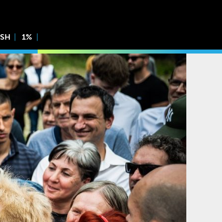
ISH
1%