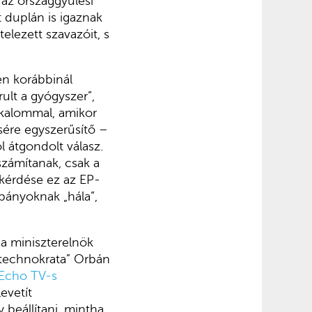
 az országgyűlési
t duplán is igaznak
telezett szavazóit, s
en korábbinál
ult a gyógyszer”,
lkalommal, amikor
sére egyszerűsítő –
l átgondolt válasz.
számítanak, csak a
l kérdése ez az EP-
pányoknak „hála”,
 a miniszterelnök
 „technokrata” Orbán
Echo TV-s
evetít
 beállítani, mintha