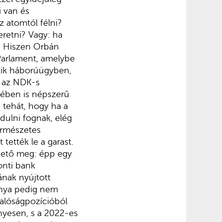
 van és
 atomtól félni?
retni? Vagy: ha
e? Hiszen Orbán
 Parlament, amelybe
zik háborúügyben,
n az NDK-s
rében is népszerű
tehát, hogy ha a
dulni fognak, elég
ermészetes
tették le a garast.
lhető meg: épp egy
onti bank
ának nyújtott
ánya pedig nem
valóságpozícióból
nyesen, s a 2022-es