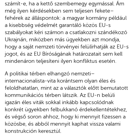
számít-e, ha a kettő szembemegy egymással. Ám
még ilyen kérdésekben sem teljesen fekete–
fehérek az álláspontok: a magyar kormány például
a kisebbség védelmét garantáló közös EU-s
szabályokat kéri számon a csatlakozni szándékozó
Ukrajnán, miközben más ügyekben azt mondja,
hogy a saját nemzeti törvényei felülírhatják az EU-s
jogot, és az EU Bíróságának határozatait sem kell
mindenáron teljesíteni ilyen konfliktus esetén.
A politikai térben elhangzó nemzeti–
internacionalista-vita korántsem olyan éles és
feloldhatatlan, mint az a választók előtt bemutatott
kommunikációs térben látszik. Az EU-n belüli
igazán éles viták sokkal inkább kapcsolódnak
konkrét ügyekben felbukkanó érdekellentétekhez,
és végső soron ahhoz, hogy ki mennyit fizessen a
közösbe, és abból mennyit kaphat vissza valami
konstrukción keresztül.