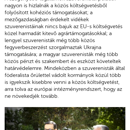
nagyon is hizlalnák a közös költségvetésből
folyósított kohéziós támogatásokat; a
mezőgazdaságban érdekelt vidékek
szuverenistáinak nincs bajuk az EU-s költségvetés
közel harmadát kitevő agrártámogatásokkal; a
lengyel szuverenisták még több közös
fegyverbeszerzést szorgalmaztak Ukrajna
támogatására; a magyar szuverenisták még több
közös pénzt és szakembert és eszközt követeltek
határvédelemre. Mindeközben a szuverenisták által
föderalista őrülettel vádolt kormányok közül több
is igyekszik kisebbre venni a közös költségvetést,
arra tolva az európai intézményrendszert, hogy az
ne növekedjék tovább.