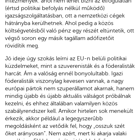
intézmények: ahol nem lehet bízni az elfogulatlan
(értsd politikai befolyás nélkül működő)
igazságszolgáltatásban, ott a nemzetközi cégek
hátrányba kerülhetnek. Ahol pedig a közös
költségvetésből való pénz egy részét eltüntetik, ott
végső soron egy másik tagállam adófizetőit
rövidítik meg.
Jó ideje úgy szokás leírni az EU-n belüli politikai
küzdelmeket, mint a szuverenisták és a föderalisták
harcát. Ám a valóság ennél bonyolultabb. Igazi
föderalisták viszonylag kevesen vannak, a nagy
európai pártok nem szuperállamot akarnak, hanem
mindig újabb és újabb aktuális válságot próbálnak
kezelni, és ehhez általában valamilyen közös
szabályrendszer kell. Amikor hirtelen sok menekült
érkezik, akkor például a legegyszerűbb
megoldásként az vetődik fel, hogy „osszuk szét
őket arányosan”. Nem azért, mert ki akarja valaki