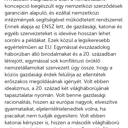
koncepció kiegészült egy nemzetközi szerződések
garanciáin alapuló, és ezáltal nemzetközi
intézmények segítségével működtetett rendszerrel.
Ennek alapja az ENSZ lett, de gazdasági, katonai és
egyéb szervezeteket is idevéve hosszan lehet
sorolni a példákat. Ezek közül a legsikeresebb
egyértelműen az EU. Egymással évszázadokig
háborúban álló birodalmakat és a 20. században
létrejött, egymással sok konfliktust öröklő
nemzetállamokat szervezett úgy össze, hogy a
közös gazdasági érdek felülírja az ellentétek
erőszakos megoldásának igényét. Volt ebben
idealizmus, a 20. század két világháborújának
tapasztalatai nyomán. Volt benne gazdasági
racionalitás, hiszen az európai nagyok, elveszítve
gyarmataikat, eljelentéktelenedtek volna, ha
piacaikat nem tudják egyesíteni. Volt ebben
katonai kényszer is, hiszen a második világháború