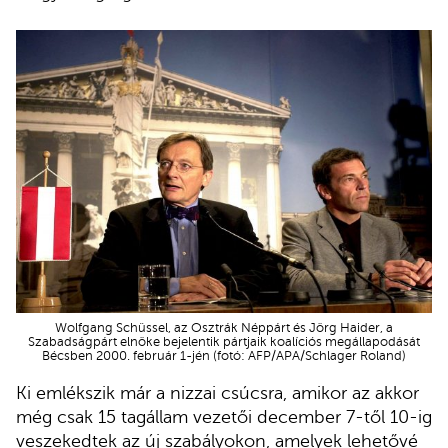
Wolfgang Schüssel, az Osztrák Néppárt és Jörg Haider, a
Szabadságpárt elnöke bejelentik pártjaik koalíciós megállapodását
Bécsben 2000. február 1-jén (fotó: AFP/APA/Schlager Roland)
Ki emlékszik már a nizzai csúcsra, amikor az akkor
még csak 15 tagállam vezetői december 7-től 10-ig
veszekedtek az új szabályokon, amelyek lehetővé