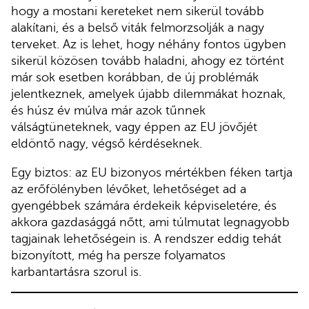
hogy a mostani kereteket nem sikerül tovább
alakítani, és a belső viták felmorzsolják a nagy
terveket. Az is lehet, hogy néhány fontos ügyben
sikerül közösen tovább haladni, ahogy ez történt
már sok esetben korábban, de új problémák
jelentkeznek, amelyek újabb dilemmákat hoznak,
és húsz év múlva már azok tűnnek
válságtüneteknek, vagy éppen az EU jövőjét
eldöntő nagy, végső kérdéseknek.
Egy biztos: az EU bizonyos mértékben féken tartja
az erőfölényben lévőket, lehetőséget ad a
gyengébbek számára érdekeik képviseletére, és
akkora gazdasággá nőtt, ami túlmutat legnagyobb
tagjainak lehetőségein is. A rendszer eddig tehát
bizonyított, még ha persze folyamatos
karbantartásra szorul is.