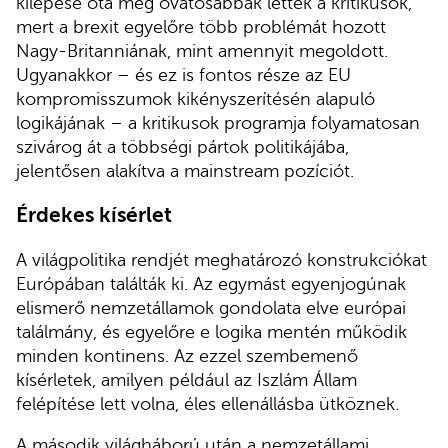
kilépése óta még óvatosabbak lettek a kritikusok,
mert a brexit egyelőre több problémát hozott
Nagy-Britanniának, mint amennyit megoldott.
Ugyanakkor – és ez is fontos része az EU
kompromisszumok kikényszerítésén alapuló
logikájának – a kritikusok programja folyamatosan
szivárog át a többségi pártok politikájába,
jelentősen alakítva a mainstream pozíciót.
Érdekes kísérlet
A világpolitika rendjét meghatározó konstrukciókat
Európában találták ki. Az egymást egyenjogúnak
elismerő nemzetállamok gondolata elve európai
találmány, és egyelőre e logika mentén működik
minden kontinens. Az ezzel szembemenő
kísérletek, amilyen például az Iszlám Állam
felépítése lett volna, éles ellenállásba ütköznek.
A második világháború után a nemzetállami