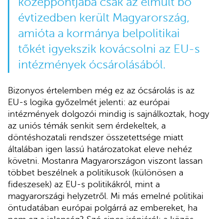
középpontjába csak az elmúlt bő
évtizedben került Magyarország,
amióta a kormánya belpolitikai
tőkét igyekszik kovácsolni az EU-s
intézmények ócsárolásából.
Bizonyos értelemben még ez az ócsárolás is az
EU-s logika győzelmét jelenti: az európai
intézmények dolgozói mindig is sajnálkoztak, hogy
az uniós témák senkit sem érdekeltek, a
döntéshozatali rendszer összetettsége miatt
általában igen lassú határozatokat eleve nehéz
követni. Mostanra Magyarországon viszont lassan
többet beszélnek a politikusok (különösen a
fideszesek) az EU-s politikákról, mint a
magyarországi helyzetről. Mi más emelné politikai
öntudatában európai polgárrá az embereket, ha