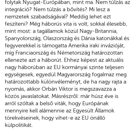
folytak Nyugat-Európában, mint ma. Nem túlzás az
integráció? Nem túlzás a bővítés? Mi lesz a
nemzetek szabadságával? Meddig lehet ezt
feszíteni? Még háborús vita is volt, sokkal élesebb,
mint most: a tagállamok közül Nagy-Britannia,
Spanyolország, Olaszország és Dánia katonákkal és
fegyverekkel is támogatta Amerika iraki invázióját,
míg Franciaország és Németország határozottan
ellenezte azt a háborút. Ehhez képest az aktuális
nagy háborúban az EU kormányai szinte teljesen
egységesek, egyedül Magyarország fogalmaz meg
határozottabb különvéleményt, de ha nagy rajta a
nyomás, akkor Orbán Viktor is megszavazza a
közös javaslatokat. Másrészről: már húsz éve is
arról szóltak a belső viták, hogy Európának
mennyire kell alámennie az Egyesült Államok
törekvéseinek, hogy vihet-e az EU önálló
külpolitikát.