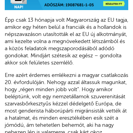
Épp csak 13 hónapja volt Magyarország az EU tagja,
amikor egy héten belül a franciák és a hollandok is
népszavazáson utasították el az EU új alkotmányát,
ami kezelte volna a megnövekedett létszámból és
a közös feladatok megszaporodásából adódó
gondokat. Mindjárt szétesik az egész – gondolta
akkor sok felületes szemlélő.
Erre azért érdemes emlékezni a magyar csatlakozás
20. évfordulóján. Nehogy azzal áltassuk magunkat,
hogy „régen minden jobb volt”. Hogy amikor
beléptünk, volt egy nemzetállamok szuverenitását
szarvasbőrkesztyűs kézzel dédelgető Európa, de
most genderista háborúpárti migránsisták vették át
a hatalmat, és minden eresztékében esik szét a
jómódú, ám tehetetlen behemót, aki ha nagy
nehezen lép is valamerre, csak kárt okoz.