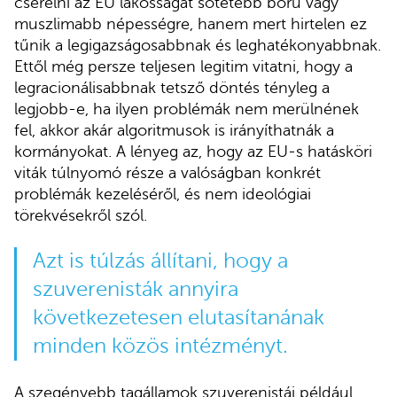
cserélni az EU lakosságát sötétebb bőrű vagy
muszlimabb népességre, hanem mert hirtelen ez
tűnik a legigazságosabbnak és leghatékonyabbnak.
Ettől még persze teljesen legitim vitatni, hogy a
legracionálisabbnak tetsző döntés tényleg a
legjobb-e, ha ilyen problémák nem merülnének
fel, akkor akár algoritmusok is irányíthatnák a
kormányokat. A lényeg az, hogy az EU-s hatásköri
viták túlnyomó része a valóságban konkrét
problémák kezeléséről, és nem ideológiai
törekvésekről szól.
Azt is túlzás állítani, hogy a
szuverenisták annyira
következetesen elutasítanának
minden közös intézményt.
A szegényebb tagállamok szuverenistái például