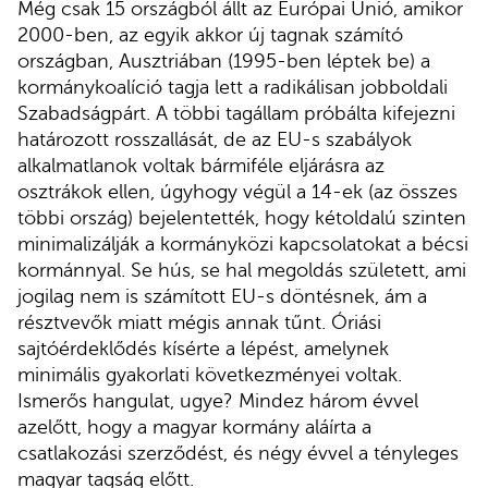
Még csak 15 országból állt az Európai Unió, amikor
2000-ben, az egyik akkor új tagnak számító
országban, Ausztriában (1995-ben léptek be) a
kormánykoalíció tagja lett a radikálisan jobboldali
Szabadságpárt. A többi tagállam próbálta kifejezni
határozott rosszallását, de az EU-s szabályok
alkalmatlanok voltak bármiféle eljárásra az
osztrákok ellen, úgyhogy végül a 14-ek (az összes
többi ország) bejelentették, hogy kétoldalú szinten
minimalizálják a kormányközi kapcsolatokat a bécsi
kormánnyal. Se hús, se hal megoldás született, ami
jogilag nem is számított EU-s döntésnek, ám a
résztvevők miatt mégis annak tűnt. Óriási
sajtóérdeklődés kísérte a lépést, amelynek
minimális gyakorlati következményei voltak.
Ismerős hangulat, ugye? Mindez három évvel
azelőtt, hogy a magyar kormány aláírta a
csatlakozási szerződést, és négy évvel a tényleges
magyar tagság előtt.