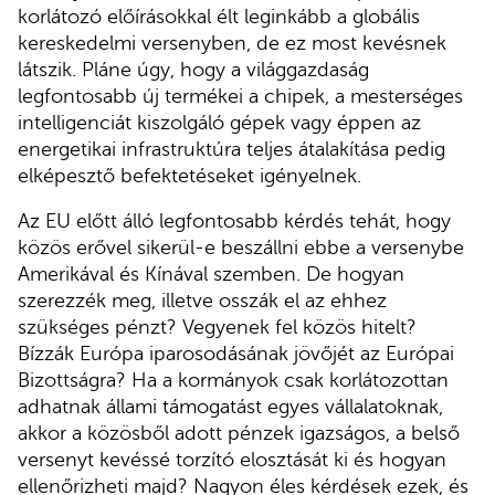
korlátozó előírásokkal élt leginkább a globális
kereskedelmi versenyben, de ez most kevésnek
látszik. Pláne úgy, hogy a világgazdaság
legfontosabb új termékei a chipek, a mesterséges
intelligenciát kiszolgáló gépek vagy éppen az
energetikai infrastruktúra teljes átalakítása pedig
elképesztő befektetéseket igényelnek.
Az EU előtt álló legfontosabb kérdés tehát, hogy
közös erővel sikerül-e beszállni ebbe a versenybe
Amerikával és Kínával szemben. De hogyan
szerezzék meg, illetve osszák el az ehhez
szükséges pénzt? Vegyenek fel közös hitelt?
Bízzák Európa iparosodásának jövőjét az Európai
Bizottságra? Ha a kormányok csak korlátozottan
adhatnak állami támogatást egyes vállalatoknak,
akkor a közösből adott pénzek igazságos, a belső
versenyt kevéssé torzító elosztását ki és hogyan
ellenőrizheti majd? Nagyon éles kérdések ezek, és