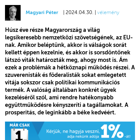
Magyari Péter
| 2024.04.30. |
vélemény
Húsz éve része Magyarország a világ
legsikeresebb nemzetközi szövetségének, az EU-
nak. Amikor beléptünk, akkor is válságok sorát
kellett éppen kezelnie, és akkor is sorsdöntőnek
látszó viták határozták meg, ahogy most is. Ám
ezek a problémák a hétköznapi működés részei. A
szuverenisták és föderalisták sokat emlegetett
vitája sokszor csak politikai kommunikációs
termék. A valóság általában konkrét ügyek
kezeléséről szól, ami rendre hatékonyabb
együttműködésre kényszeríti a tagállamokat. A
prosperitás, de leginkább a béke kedvéért.