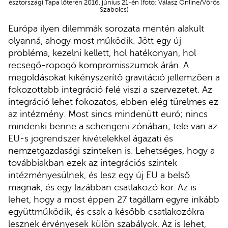
észtországi Tapa lőterén 2016. június 21-én (fotó: Válasz Online/Vörös
Szabolcs)
Európa ilyen dilemmák sorozata mentén alakult
olyanná, ahogy most működik. Jött egy új
probléma, kezelni kellett, hol hatékonyan, hol
recsegő-ropogó kompromisszumok árán. A
megoldásokat kikényszerítő gravitáció jellemzően a
fokozottabb integráció felé viszi a szervezetet. Az
integráció lehet fokozatos, ebben elég türelmes ez
az intézmény. Most sincs mindenütt euró; nincs
mindenki benne a schengeni zónában; tele van az
EU-s jogrendszer kivételekkel ágazati és
nemzetgazdasági szinteken is. Lehetséges, hogy a
továbbiakban ezek az integrációs szintek
intézményesülnek, és lesz egy új EU a belső
magnak, és egy lazábban csatlakozó kör. Az is
lehet, hogy a most éppen 27 tagállam egyre inkább
együttműködik, és csak a később csatlakozókra
lesznek érvényesek külön szabályok. Az is lehet,