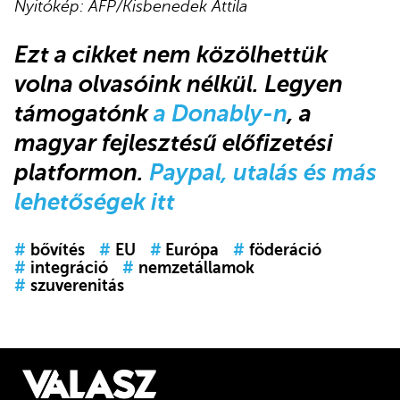
Nyitókép: AFP/Kisbenedek Attila
Ezt a cikket
nem közölhettük
volna olvasóink nélkül.
Legyen
támogatónk
a Donably-n
, a
magyar fejlesztésű előfizetési
platformon.
Paypal, utalás és más
lehetőségek itt
#
bővítés
#
EU
#
Európa
#
föderáció
#
integráció
#
nemzetállamok
#
szuverenitás