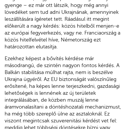
gyenge – ez már ott látszik, hogy még annyi
lövedéket sem tud adni Ukrajnának, amennyinek
leszállítására ígéretet tett. Ráadásul itt megint
előkerült a nagy kérdés: közös hitelből menjen-e
az európai fegyverkezés, vagy ne. Franciaország a
közös hitelfelvétel híve, Németország ezt
határozottan elutasítja.
Ezekhez képest a bővítés kérdése már
másodrangú, de szintén nagyon fontos kérdés. A
Balkán stabilitása múlhat rajta, nem is beszélve
Ukrajna ügyéről. Az EU biztonságát valószínűleg
erősítené, ha képes lenne terjeszkedni, gazdasági
lehetőségek is lennének az új területek
integrálásában, de közben muszáj lenne
áramvonalasítani a döntéshozatali mechanizmust,
ha még több szereplő ülne az asztaloknál. Ez
viszont megintcsak szuverenitási kérdést vet fel:
meddig lehet többségi döntésekre bízni vagy