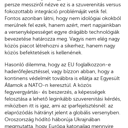
persze messziről nézve ez is a szuverenitás versus
fokozottabb integráció problémáját vetik fel.
Fontos azonban látni, hogy nem idológiai okokból
merülnek fel ezek, hanem azért, mert napjainkban
a versenyképességet egyre drágább technológiák
bevezetése határozza meg. Vagyis nem elég nagy
közös piacot létrehozni a sikerhez, hanem nagy
közös befektetések is kellenének.
Hasonló dilemma, hogy az EU foglalkozzon-e
haderőfejlesztéssel, vagy bízzon abban, hogy a
kontinens védelmét továbbra is ellátja az Egyesült
Államok a NATO-n keresztül. A közös
fegyvergyártás- és beszerzés, a képességek
felosztása a lehető leginkább szuverenitási kérdés,
miközben itt is igaz, ami az iparfejelsztésnél: az
elaprózódás hátrányt jelent a globális versenyben.
Oroszország hódító háborúja Ukrajnában
megmutatta, hogy Európa katonailag mennyire