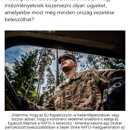
intézményeknek kiszervezni olyan ügyeket,
amelyekbe most még minden ország vezetése
beleszólhat?
„Dilemma, hogy az EU foglalkozzon-e haderőfejlesztéssel, vagy
bízzon abban, hogy a kontinens védelmét továbbra is ellátja az
Egyesült Államok a NATO-n keresztül.” Amerikai katona egy Stryker
páncélozott lövészszállítóban a Saber Strike NATO-hadgyakorlaton az