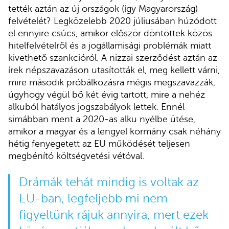
tették aztán az új országok (így Magyarország)
felvételét? Legközelebb 2020 júliusában húzódott
el ennyire csúcs, amikor először döntöttek közös
hitelfelvételről és a jogállamisági problémák miatt
kivethető szankcióról. A nizzai szerződést aztán az
írek népszavazáson utasították el, meg kellett várni,
mire második próbálkozásra mégis megszavazzák,
úgyhogy végül bő két évig tartott, mire a nehéz
alkuból hatályos jogszabályok lettek. Ennél
simábban ment a 2020-as alku nyélbe ütése,
amikor a magyar és a lengyel kormány csak néhány
hétig fenyegetett az EU működését teljesen
megbénító költségvetési vétóval.
Drámák tehát mindig is voltak az
EU-ban, legfeljebb mi nem
figyeltünk rájuk annyira, mert ezek