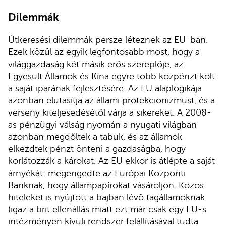
Dilemmák
Útkeresési dilemmák persze léteznek az EU-ban.
Ezek közül az egyik legfontosabb most, hogy a
világgazdaság két másik erős szereplője, az
Egyesült Államok és Kína egyre több közpénzt költ
a saját iparának fejlesztésére. Az EU alaplogikája
azonban elutasítja az állami protekcionizmust, és a
verseny kiteljesedésétől várja a sikereket. A 2008-
as pénzügyi válság nyomán a nyugati világban
azonban megdőltek a tabuk, és az államok
elkezdtek pénzt önteni a gazdaságba, hogy
korlátozzák a károkat. Az EU ekkor is átlépte a saját
árnyékát: megengedte az Európai Központi
Banknak, hogy állampapírokat vásároljon. Közös
hiteleket is nyújtott a bajban lévő tagállamoknak
(igaz a brit ellenállás miatt ezt már csak egy EU-s
intézményen kívüli rendszer felállításával tudta