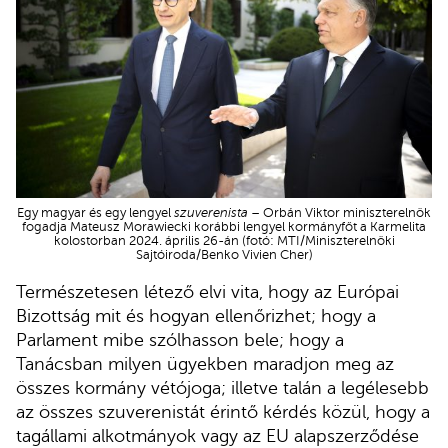
Egy magyar és egy lengyel
szuverenista
– Orbán Viktor miniszterelnök
fogadja Mateusz Morawiecki korábbi lengyel kormányfőt a Karmelita
kolostorban 2024. április 26-án (fotó: MTI/Miniszterelnöki
Sajtóiroda/Benko Vivien Cher)
Természetesen létező elvi vita, hogy az Európai
Bizottság mit és hogyan ellenőrizhet; hogy a
Parlament mibe szólhasson bele; hogy a
Tanácsban milyen ügyekben maradjon meg az
összes kormány vétójoga; illetve talán a legélesebb
az összes szuverenistát érintő kérdés közül, hogy a
tagállami alkotmányok vagy az EU alapszerződése