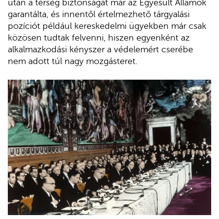
után a térség biztonságát már az Egyesült Államok
garantálta, és innentől értelmezhető tárgyalási
pozíciót például kereskedelmi ügyekben már csak
közösen tudtak felvenni, hiszen egyenként az
alkalmazkodási kényszer a védelemért cserébe
nem adott túl nagy mozgásteret.