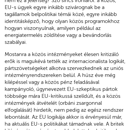
nem ez a jelenség? Szó sincs iróniáról: a közös,
EU-s ügyek egyre inkább szivárognak be a
tagállamok belpolitikai témái közé, egyre inkább
identitásképző, hogy olyan közös programokhoz
hogyan viszonyulnak, amilyen például az
energiatermelés zöldítése vagy a bevándorlás
szabályai.
Mostanra a közös intézményeket élesen kritizáló
erők is magukévá tették az internacionalista logikát,
pártszövetségeket alkotva szervezkednek az uniós
intézményrendszereken belül. A húsz éve még
kilépéssel vagy a közös pénz feladásával
kampányoló, úgynevezett EU-szkeptikus pártok
többsége mára EU-kritikussá szelídült, és a közös
intézmények átvételét (orbáni zsargonnal
elfoglalását) hirdetik, nem pedig az egész rendszer
lebontását. Az EU logikája akkor is érvényesül már,
ha aktuális EU-s politikákat támadnak vele. A britek