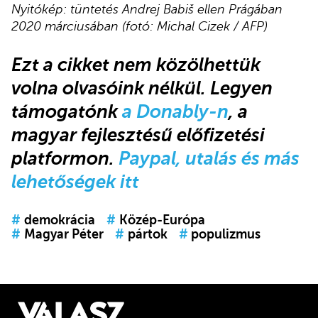
Nyitókép: tüntetés Andrej Babiš ellen Prágában
2020 márciusában (fotó: Michal Cizek / AFP)
Ezt a cikket
nem közölhettük
volna olvasóink nélkül.
Legyen
támogatónk
a Donably-n
, a
magyar fejlesztésű előfizetési
platformon.
Paypal, utalás és más
lehetőségek itt
#
demokrácia
#
Közép-Európa
#
Magyar Péter
#
pártok
#
populizmus