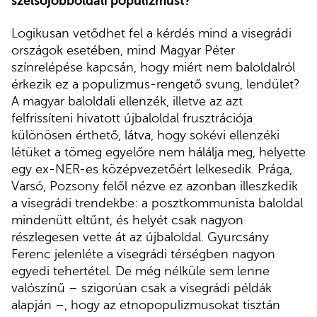
szélsőjobboldali populizmust?
Logikusan vetődhet fel a kérdés mind a visegrádi
országok esetében, mind Magyar Péter
színrelépése kapcsán, hogy miért nem baloldalról
érkezik ez a populizmus-rengető svung, lendület?
A magyar baloldali ellenzék, illetve az azt
felfrissíteni hivatott újbaloldal frusztrációja
különösen érthető, látva, hogy sokévi ellenzéki
létüket a tömeg egyelőre nem hálálja meg, helyette
egy ex-NER-es középvezetőért lelkesedik. Prága,
Varsó, Pozsony felől nézve ez azonban illeszkedik
a visegrádi trendekbe: a posztkommunista baloldal
mindenütt eltűnt, és helyét csak nagyon
részlegesen vette át az újbaloldal. Gyurcsány
Ferenc jelenléte a visegrádi térségben nagyon
egyedi tehertétel. De még nélküle sem lenne
valószínű – szigorúan csak a visegrádi példák
alapján –, hogy az etnopopulizmusokat tisztán