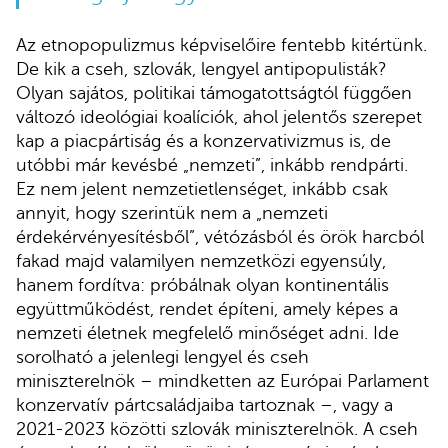
Az etnopopulizmus képviselőire fentebb kitértünk.
De kik a cseh, szlovák, lengyel antipopulisták?
Olyan sajátos, politikai támogatottságtól függően
változó ideológiai koalíciók, ahol jelentős szerepet
kap a piacpártiság és a konzervativizmus is, de
utóbbi már kevésbé „nemzeti”, inkább rendpárti.
Ez nem jelent nemzetietlenséget, inkább csak
annyit, hogy szerintük nem a „nemzeti
érdekérvényesítésből”, vétózásból és örök harcból
fakad majd valamilyen nemzetközi egyensúly,
hanem fordítva: próbálnak olyan kontinentális
együttműködést, rendet építeni, amely képes a
nemzeti életnek megfelelő minőséget adni. Ide
sorolható a jelenlegi lengyel és cseh
miniszterelnök – mindketten az Európai Parlament
konzervatív pártcsaládjaiba tartoznak –, vagy a
2021-2023 közötti szlovák miniszterelnök. A cseh