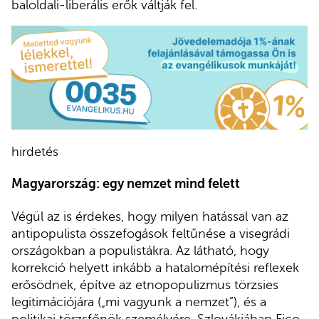
baloldali-liberális erők váltják fel.
hirdetés
Magyarország: egy nemzet mind felett
Végül az is érdekes, hogy milyen hatással van az
antipopulista összefogások feltűnése a visegrádi
országokban a populistákra. Az látható, hogy
korrekció helyett inkább a hatalomépítési reflexek
erősödnek, építve az etnopopulizmus törzsies
legitimációjára („mi vagyunk a nemzet”), és a
politikai törzsfőnök személyére. Szlovákiában Fico