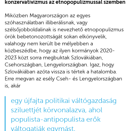
konzervativizmus az etnopopulizmussal szemben
Miközben Magyarországon az egyes
szóhasználatban illiberálisnak, vagy
szélsőjobboldalinak is nevezhető etnopopulizmus
örök bebetonozottságát sokan elkönyvelik,
valahogy nem került be mélyebben a
közbeszédbe, hogy az ilyen kormányok 2020-
2023 közt sorra megbuktak Szlovákiában,
Csehországban, Lengyelországban. Igaz, hogy
Szlovákiában azóta vissza is tértek a hatalomba.
Erre megvan az esély Cseh- és Lengyelországban
is, akár
egy újfajta politikai váltógazdaság
sziluettjét körvonalazva, ahol
populista-antipopulista erők
váltogatják egymást.