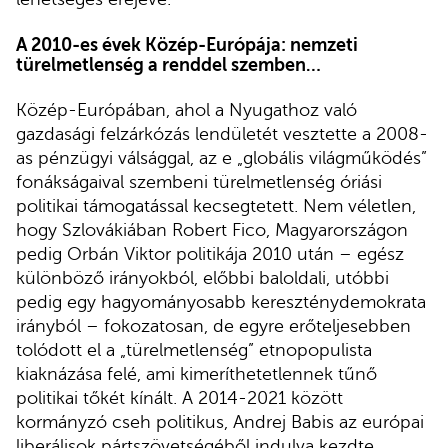
A 2010-es évek Közép-Európája: nemzeti
türelmetlenség a renddel szemben…
Közép-Európában, ahol a Nyugathoz való
gazdasági felzárkózás lendületét vesztette a 2008-
as pénzügyi válsággal, az e „globális világműködés”
fonákságaival szembeni türelmetlenség óriási
politikai támogatással kecsegtetett. Nem véletlen,
hogy Szlovákiában Robert Fico, Magyarországon
pedig Orbán Viktor politikája 2010 után – egész
különböző irányokból, előbbi baloldali, utóbbi
pedig egy hagyományosabb kereszténydemokrata
irányból – fokozatosan, de egyre erőteljesebben
tolódott el a „türelmetlenség” etnopopulista
kiaknázása felé, ami kimeríthetetlennek tűnő
politikai tőkét kínált. A 2014-2021 között
kormányzó cseh politikus, Andrej Babis az európai
liberálisok pártszövetségéből indulva kezdte