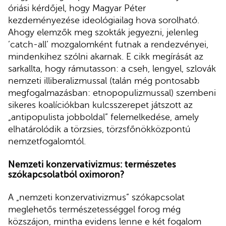
óriási kérdőjel, hogy Magyar Péter
kezdeményezése ideológiailag hova sorolható.
Ahogy elemzők meg szokták jegyezni, jelenleg
’catch-all’ mozgalomként futnak a rendezvényei,
mindenkihez szólni akarnak. E cikk megírását az
sarkallta, hogy rámutasson: a cseh, lengyel, szlovák
nemzeti illiberalizmussal (talán még pontosabb
megfogalmazásban: etnopopulizmussal) szembeni
sikeres koalíciókban kulcsszerepet játszott az
„antipopulista jobboldal” felemelkedése, amely
elhatárolódik a törzsies, törzsfőnökközpontú
nemzetfogalomtól.
Nemzeti konzervativizmus: természetes
szókapcsolatból oximoron?
A „nemzeti konzervativizmus” szókapcsolat
meglehetős természetességgel forog még
közszájon, mintha evidens lenne e két fogalom