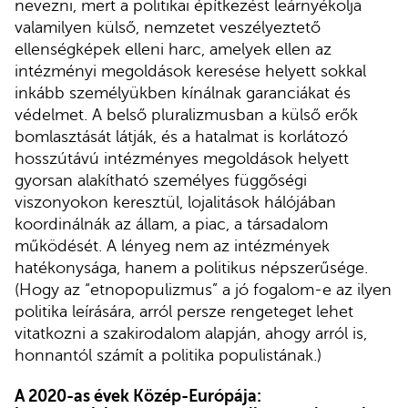
nevezni, mert a politikai építkezést leárnyékolja
valamilyen külső, nemzetet veszélyeztető
ellenségképek elleni harc, amelyek ellen az
intézményi megoldások keresése helyett sokkal
inkább személyükben kínálnak garanciákat és
védelmet. A belső pluralizmusban a külső erők
bomlasztását látják, és a hatalmat is korlátozó
hosszútávú intézményes megoldások helyett
gyorsan alakítható személyes függőségi
viszonyokon keresztül, lojalitások hálójában
koordinálnák az állam, a piac, a társadalom
működését. A lényeg nem az intézmények
hatékonysága, hanem a politikus népszerűsége.
(Hogy az “etnopopulizmus” a jó fogalom-e az ilyen
politika leírására, arról persze rengeteget lehet
vitatkozni a szakirodalom alapján, ahogy arról is,
honnantól számít a politika populistának.)
A 2020-as évek Közép-Európája: