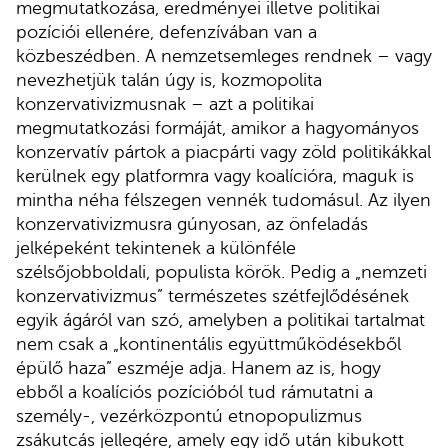
megmutatkozása, eredményei illetve politikai
pozíciói ellenére, defenzívában van a
közbeszédben. A nemzetsemleges rendnek – vagy
nevezhetjük talán úgy is, kozmopolita
konzervativizmusnak – azt a politikai
megmutatkozási formáját, amikor a hagyományos
konzervatív pártok a piacpárti vagy zöld politikákkal
kerülnek egy platformra vagy koalícióra, maguk is
mintha néha félszegen vennék tudomásul. Az ilyen
konzervativizmusra gúnyosan, az önfeladás
jelképeként tekintenek a különféle
szélsőjobboldali, populista körök. Pedig a „nemzeti
konzervativizmus” természetes szétfejlődésének
egyik ágáról van szó, amelyben a politikai tartalmat
nem csak a „kontinentális együttműködésekből
épülő haza” eszméje adja. Hanem az is, hogy
ebből a koalíciós pozícióból tud rámutatni a
személy-, vezérközpontú etnopopulizmus
zsákutcás jellegére, amely egy idő után kibukott