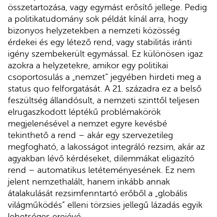
összetartozása, vagy egymást erősítő jellege. Pedig
a politikatudomány sok példát kínál arra, hogy
bizonyos helyzetekben a nemzeti közösség
érdekei és egy létező rend, vagy stabilitás iránti
igény szembekerült egymással. Ez különösen igaz
azokra a helyzetekre, amikor egy politikai
csoportosulás a „nemzet” jegyében hirdeti meg a
status quo felforgatását. A 21. századra ez a belső
feszültség állandósult, a nemzeti szinttől teljesen
elrugaszkodott léptékű problémakörök
megjelenésével a nemzet egyre kevésbé
tekinthető a rend – akár egy szervezetileg
megfogható, a lakosságot integráló rezsim, akár az
agyakban lévő kérdéseket, dilemmákat eligazító
rend – automatikus letéteményesének. Ez nem
jelent nemzethalált, hanem inkább annak
átalakulását rezsimfenntartó erőből a „globális
világműködés” elleni törzsies jellegű lázadás egyik
lehetséges erejévé.