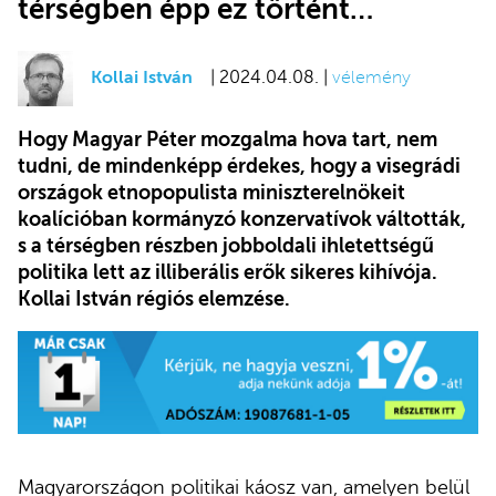
térségben épp ez történt…
Kollai István
| 2024.04.08. |
vélemény
Hogy Magyar Péter mozgalma hova tart, nem
tudni, de mindenképp érdekes, hogy a visegrádi
országok etnopopulista miniszterelnökeit
koalícióban kormányzó konzervatívok váltották,
s a térségben részben jobboldali ihletettségű
politika lett az illiberális erők sikeres kihívója.
Kollai István régiós elemzése.
Magyarországon politikai káosz van, amelyen belül