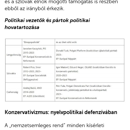
és a szlovák elnök mögötti támogatás is részben
ebből az irányból érkezik.
Politikai vezetők
é
s p
á
rtok politikai
hovatartoz
á
sa
Konzervativizmus: nyelvpolitikai defenzívában
A „nemzetsemleges rend” minden kísérleti