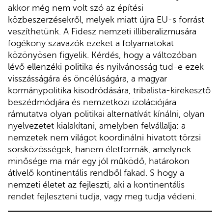
akkor még nem volt szó az építési
közbeszerzésekről, melyek miatt újra EU-s forrást
veszíthetünk. A Fidesz nemzeti illiberalizmusára
fogékony szavazók ezeket a folyamatokat
közönyösen figyelik. Kérdés, hogy a változóban
lévő ellenzéki politika és nyilvánosság tud-e ezek
visszásságára és öncélúságára, a magyar
kormánypolitika kisodródására, tribalista-kirekesztő
beszédmódjára és nemzetközi izolációjára
rámutatva olyan politikai alternatívát kínálni, olyan
nyelvezetet kialakítani, amelyben felvállalja: a
nemzetek nem világot koordinálni hivatott törzsi
sorsközösségek, hanem életformák, amelynek
minősége ma már egy jól működő, határokon
átívelő kontinentális rendből fakad. S hogy a
nemzeti életet az fejleszti, aki a kontinentális
rendet fejleszteni tudja, vagy meg tudja védeni.