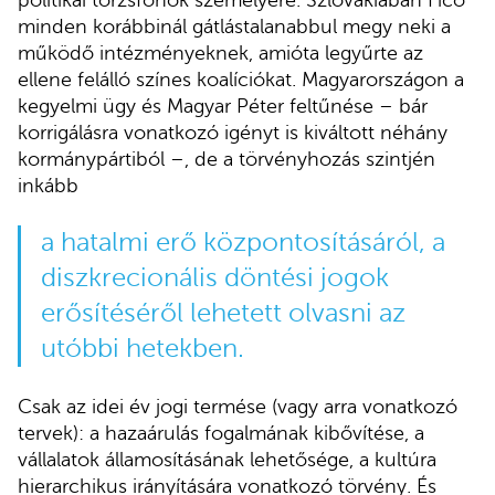
minden korábbinál gátlástalanabbul megy neki a
működő intézményeknek, amióta legyűrte az
ellene felálló színes koalíciókat. Magyarországon a
kegyelmi ügy és Magyar Péter feltűnése – bár
korrigálásra vonatkozó igényt is kiváltott néhány
kormánypártiból –, de a törvényhozás szintjén
inkább
a hatalmi erő központosításáról, a
diszkrecionális döntési jogok
erősítéséről lehetett olvasni az
utóbbi hetekben.
Csak az idei év jogi termése (vagy arra vonatkozó
tervek): a hazaárulás fogalmának kibővítése, a
vállalatok államosításának lehetősége, a kultúra
hierarchikus irányítására vonatkozó törvény. És