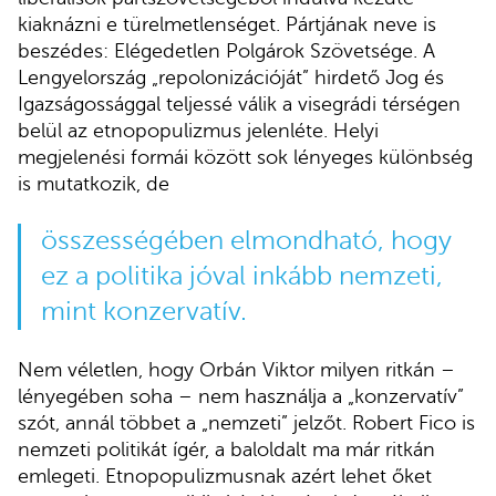
kiaknázni e türelmetlenséget. Pártjának neve is
beszédes: Elégedetlen Polgárok Szövetsége. A
Lengyelország „repolonizációját” hirdető Jog és
Igazságossággal teljessé válik a visegrádi térségen
belül az etnopopulizmus jelenléte. Helyi
megjelenési formái között sok lényeges különbség
is mutatkozik, de
összességében elmondható, hogy
ez a politika jóval inkább nemzeti,
mint konzervatív.
Nem véletlen, hogy Orbán Viktor milyen ritkán –
lényegében soha – nem használja a „konzervatív”
szót, annál többet a „nemzeti” jelzőt. Robert Fico is
nemzeti politikát ígér, a baloldalt ma már ritkán
emlegeti. Etnopopulizmusnak azért lehet őket