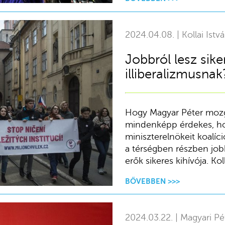
2024.04.08. | Kollai Istv
Jobbról lesz sike
illiberalizmusna
Hogy Magyar Péter mozg
mindenképp érdekes, hog
miniszterelnökeit koalíc
a térségben részben jobbol
erők sikeres kihívója. Ko
BŐVEBBEN >>>
2024.03.22. | Magyari Pé