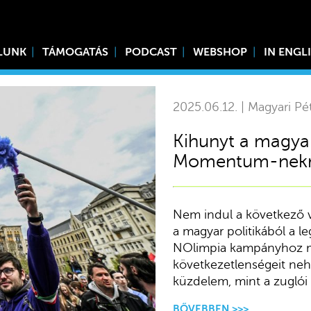
LUNK
TÁMOGATÁS
PODCAST
WEBSHOP
IN ENGL
2025.06.12. | Magyari Pé
Kihunyt a magyar 
Momentum-nekr
Nem indul a következő 
a magyar politikából a l
NOlimpia kampányhoz mé
következetlenségeit neh
küzdelem, mint a zuglói
BŐVEBBEN >>>