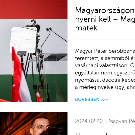
Magyarországon n
nyerni kell – Mag
matek
Magyar Péter berobbanás
teremtett, a semmiből é
vasárnapi választáson. Ór
egyáltalán nem egyszerű 
nyomással dacolni képes
a mérleg nyelve úgy, ahog
BŐVEBBEN >>>
2024.02.20. | Magyari Pé