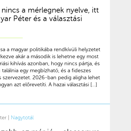
incs a mérlegnek nyelve, itt
yar Péter és a választási
a a magyar politikába rendkívüli helyzetet
rkezve akár a második is lehetne egy most
iási kihívás azonban, hogy nincs pártja, és
találnia egy megbízható, és a fideszes
 szervezetet. 2026-ban pedig aligha lehet
yan azt előrevetíti. A hazai választási […]
ter |
Nagytotál