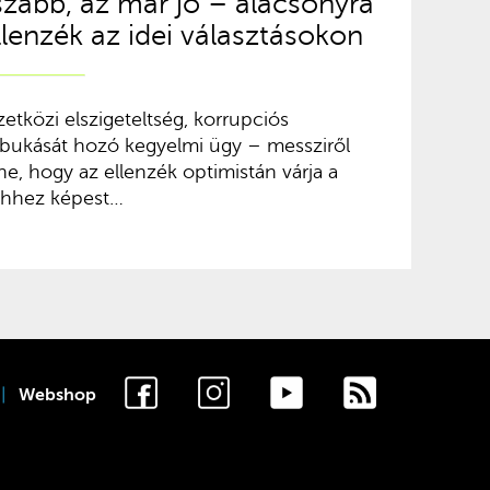
zabb, az már jó – alacsonyra
ellenzék az idei választásokon
zetközi elszigeteltség, korrupciós
 bukását hozó kegyelmi ügy – messziről
e, hogy az ellenzék optimistán várja a
 Ehhez képest…
Webshop