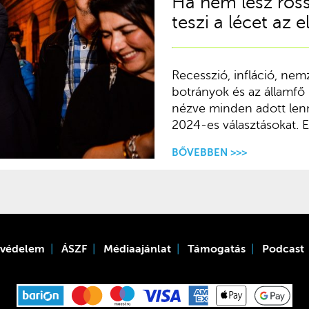
Ha nem lesz ross
teszi a lécet az 
Recesszió, infláció, nem
botrányok és az államfő
nézve minden adott lenn
2024-es választásokat.
BŐVEBBEN >>>
tvédelem
ÁSZF
Médiaajánlat
Támogatás
Podcast