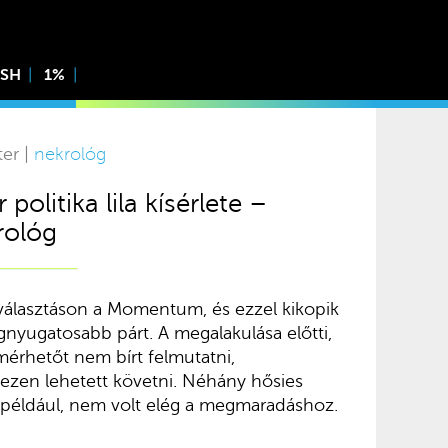
ISH
1%
ter |
nekrológ
politika lila kísérlete –
ológ
választáson a Momentum, és ezzel kikopik
egnyugatosabb párt. A megalakulása előtti,
rhetőt nem bírt felmutatni,
ezen lehetett követni. Néhány hősies
 például, nem volt elég a megmaradáshoz.