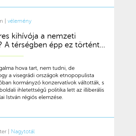
án |
vélemény
res kihívója a nemzeti
k? A térségben épp ez történt…
alma hova tart, nem tudni, de
y a visegrádi országok etnopopulista
ióban kormányzó konzervatívok váltották, s
dali ihletettségű politika lett az illiberális
llai István régiós elemzése.
ter |
Nagytotál