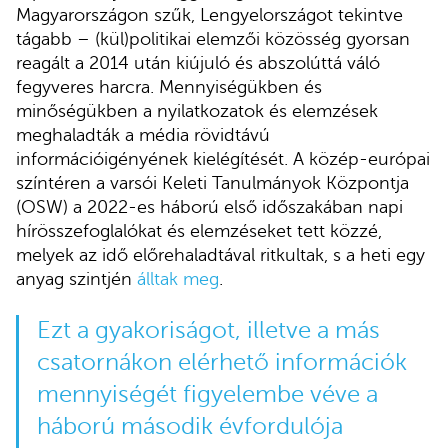
Magyarországon szűk, Lengyelországot tekintve
tágabb – (kül)politikai elemzői közösség gyorsan
reagált a 2014 után kiújuló és abszolúttá váló
fegyveres harcra. Mennyiségükben és
minőségükben a nyilatkozatok és elemzések
meghaladták a média rövidtávú
információigényének kielégítését. A közép-európai
színtéren a varsói Keleti Tanulmányok Központja
(OSW) a 2022-es háború első időszakában napi
hírösszefoglalókat és elemzéseket tett közzé,
melyek az idő előrehaladtával ritkultak, s a heti egy
anyag szintjén
álltak meg
.
Ezt a gyakoriságot, illetve a más
csatornákon elérhető információk
mennyiségét figyelembe véve a
háború második évfordulója