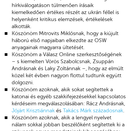
hírkiválogatáson túlmenően írásaik
kiemelkedően értékes részét az ukrán féllel is
helyenként kritikus elemzések, értékelések
alkották.
Köszönöm Mitrovits Miklósnak, hogy a kiújult
háború első napjaiban elkezdte az OSW
anyagainak magyarra ültetését.
Köszönöm a Válasz Online szerkesztőségének
– s kiemelten Vörös Szabolcsnak, Zsuppán
Andrásnak és Laky Zoltánnak –, hogy az elmúlt
közel két évben nagyon flottul tudtunk együtt
dolgozni.
Köszönöm azoknak, akik sokat segítettek a
katonai és egyéb szakkifejezésekkel kapcsolatos
kérdéseim megválaszolásában: Rácz Andrásnak,
Jójárt Krisztiánnak
és
Takács Márk századosnak
.
Köszönöm azoknak, akik a lengyel nyelvet
nálam sokkal jobban beszélőként segítettek ki a