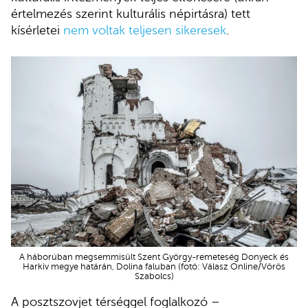
értelmezés szerint kulturális népirtásra) tett
kísérletei
nem voltak teljesen sikeresek
.
A háborúban megsemmisült Szent György-remeteség Donyeck és
Harkiv megye határán, Dolina faluban (fotó: Válasz Online/Vörös
Szabolcs)
A posztszovjet térséggel foglalkozó –