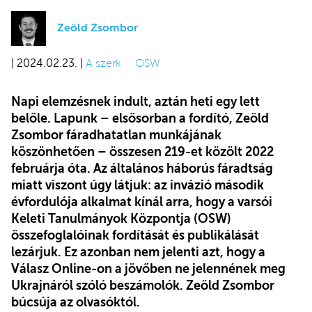
Zeöld Zsombor
| 2024.02.23. |
A szerk
OSW
Napi elemzésnek indult, aztán heti egy lett
belőle. Lapunk – elsősorban a fordító, Zeöld
Zsombor fáradhatatlan munkájának
köszönhetően – összesen 219-et közölt 2022
februárja óta. Az általános háborús fáradtság
miatt viszont úgy látjuk: az invázió második
évfordulója alkalmat kínál arra, hogy a varsói
Keleti Tanulmányok Központja (OSW)
összefoglalóinak fordítását és publikálását
lezárjuk. Ez azonban nem jelenti azt, hogy a
Válasz Online-on a jövőben ne jelennének meg
Ukrajnáról szóló beszámolók. Zeöld Zsombor
búcsúja az olvasóktól.