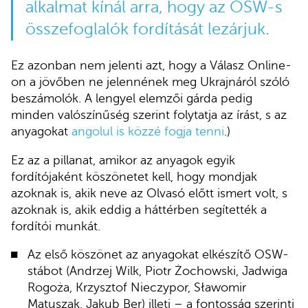
alkalmat kínál arra, hogy az OSW-s
összefoglalók fordítását lezárjuk.
Ez azonban nem jelenti azt, hogy a Válasz Online-
on a jövőben ne jelennének meg Ukrajnáról szóló
beszámolók. A lengyel elemzői gárda pedig
minden valószínűség szerint folytatja az írást, s az
anyagokat
angolul is közzé fogja tenni
.)
Ez az a pillanat, amikor az anyagok egyik
fordítójaként köszönetet kell, hogy mondjak
azoknak is, akik neve az Olvasó előtt ismert volt, s
azoknak is, akik eddig a háttérben segítették a
fordítói munkát.
Az első köszönet az anyagokat elkészítő OSW-
stábot (Andrzej Wilk, Piotr Żochowski, Jadwiga
Rogoża, Krzysztof Nieczypor, Sławomir
Matuszak, Jakub Ber) illeti – a fontosság szerinti