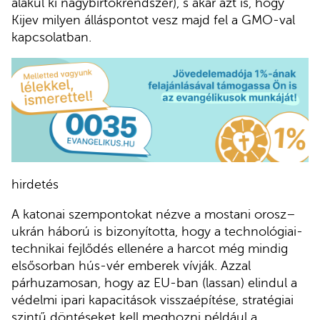
alakul ki nagybirtokrendszer), s akár azt is, hogy
Kijev milyen álláspontot vesz majd fel a GMO-val
kapcsolatban.
hirdetés
A katonai szempontokat nézve a mostani orosz–
ukrán háború is bizonyította, hogy a technológiai-
technikai fejlődés ellenére a harcot még mindig
elsősorban hús-vér emberek vívják. Azzal
párhuzamosan, hogy az EU-ban (lassan) elindul a
védelmi ipari kapacitások visszaépítése, stratégiai
szintű döntéseket kell meghozni például a