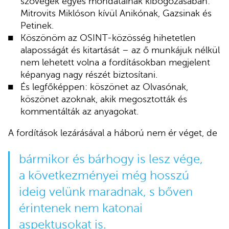
szövegek egyes mondatainak kibogozásában:
Mitrovits Miklóson kívül Anikónak, Gazsinak és
Petinek.
Köszönöm az OSINT-közösség hihetetlen
alaposságát és kitartását – az ő munkájuk nélkül
nem lehetett volna a fordításokban megjelent
képanyag nagy részét biztosítani.
És legfőképpen: köszönet az Olvasónak,
köszönet azoknak, akik megosztották és
kommentálták az anyagokat.
A fordítások lezárásával a háború nem ér véget, de
bármikor és bárhogy is lesz vége,
a következményei még hosszú
ideig velünk maradnak, s bőven
érintenek nem katonai
aspektusokat is.