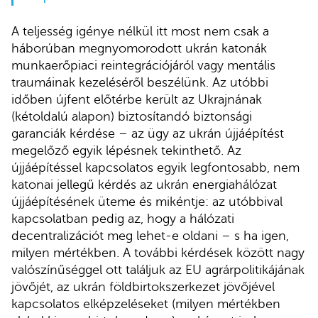
A teljesség igénye nélkül itt most nem csak a
háborúban megnyomorodott ukrán katonák
munkaerőpiaci reintegrációjáról vagy mentális
traumáinak kezeléséről beszélünk. Az utóbbi
időben újfent előtérbe került az Ukrajnának
(kétoldalú alapon) biztosítandó biztonsági
garanciák kérdése – az ügy az ukrán újjáépítést
megelőző egyik lépésnek tekinthető. Az
újjáépítéssel kapcsolatos egyik legfontosabb, nem
katonai jellegű kérdés az ukrán energiahálózat
újjáépítésének üteme és mikéntje: az utóbbival
kapcsolatban pedig az, hogy a hálózati
decentralizációt meg lehet-e oldani – s ha igen,
milyen mértékben. A további kérdések között nagy
valószínűséggel ott találjuk az EU agrárpolitikájának
jövőjét, az ukrán földbirtokszerkezet jövőjével
kapcsolatos elképzeléseket (milyen mértékben