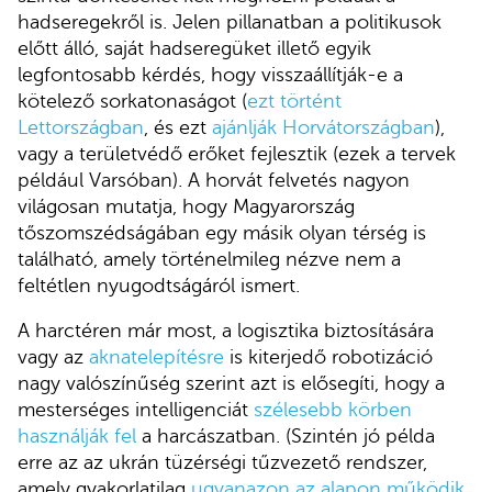
hadseregekről is. Jelen pillanatban a politikusok
előtt álló, saját hadseregüket illető egyik
legfontosabb kérdés, hogy visszaállítják-e a
kötelező sorkatonaságot (
ezt történt
Lettországban
, és ezt
ajánlják Horvátországban
),
vagy a területvédő erőket fejlesztik (ezek a tervek
például Varsóban). A horvát felvetés nagyon
világosan mutatja, hogy Magyarország
tőszomszédságában egy másik olyan térség is
található, amely történelmileg nézve nem a
feltétlen nyugodtságáról ismert.
A harctéren már most, a logisztika biztosítására
vagy az
aknatelepítésre
is kiterjedő robotizáció
nagy valószínűség szerint azt is elősegíti, hogy a
mesterséges intelligenciát
szélesebb körben
használják fel
a harcászatban. (Szintén jó példa
erre az az ukrán tüzérségi tűzvezető rendszer,
amely gyakorlatilag
ugyanazon az alapon működik
,