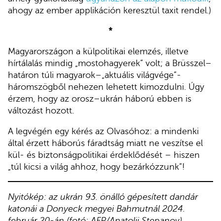
ahogy az ember applikáción keresztül taxit rendel.)
*
Magyarországon a külpolitikai elemzés, illetve
hírtálalás mindig „mostohagyerek” volt; a Brüsszel–
határon túli magyarok–„aktuális világvége”-
háromszögből nehezen lehetett kimozdulni. Úgy
érzem, hogy az orosz–ukrán háború ebben is
változást hozott.
A legvégén egy kérés az Olvasóhoz: a mindenki
által érzett háborús fáradtság miatt ne veszítse el
kül- és biztonságpolitikai érdeklődését – hiszen
„túl kicsi a világ ahhoz, hogy bezárkózzunk”!
Nyitókép: az ukrán 93. önálló gépesített dandár
katonái a Donyeck megyei Bahmutnál 2024.
február 20-án (fotó: AFP/Anatolii Stepanov)