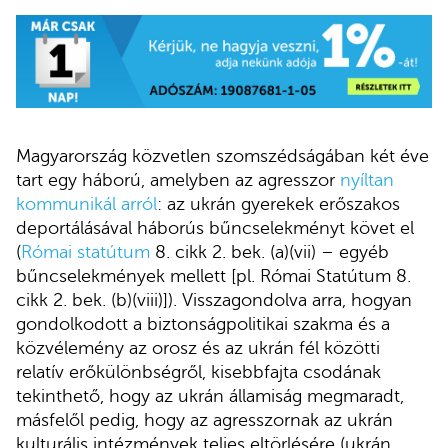
Magyarország közvetlen szomszédságában két éve
tart egy háború, amelyben az agresszor
nyíltan
kommunikál arról
: az ukrán gyerekek erőszakos
deportálásával háborús bűncselekményt követ el
(
Római statútum
8. cikk 2. bek. (a)(vii) – egyéb
bűncselekmények mellett [pl. Római Statútum 8.
cikk 2. bek. (b)(viii)]). Visszagondolva arra, hogyan
gondolkodott a biztonságpolitikai szakma és a
közvélemény az orosz és az ukrán fél közötti
relatív erőkülönbségről, kisebbfajta csodának
tekinthető, hogy az ukrán államiság megmaradt,
másfelől pedig, hogy az agresszornak az ukrán
kulturális intézmények teljes eltörlésére (ukrán