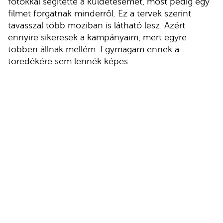
fotókkal segítette a küldetésemet, most pedig egy
filmet forgatnak minderről. Ez a tervek szerint
tavasszal több moziban is látható lesz. Azért
ennyire sikeresek a kampányaim, mert egyre
többen állnak mellém. Egymagam ennek a
töredékére sem lennék képes.