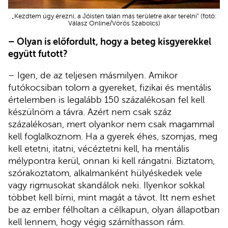
„Kezdtem úgy érezni, a Jóisten talán más területre akar terelni” (fotó:
Válasz Online/Vörös Szabolcs)
– Olyan is előfordult, hogy a beteg kisgyerekkel
együtt futott?
– Igen, de az teljesen másmilyen. Amikor
futókocsiban tolom a gyereket, fizikai és mentális
értelemben is legalább 150 százalékosan fel kell
készülnöm a távra. Azért nem csak száz
százalékosan, mert olyankor nem csak magammal
kell foglalkoznom. Ha a gyerek éhes, szomjas, meg
kell etetni, itatni, vécéztetni kell, ha mentális
mélypontra kerül, onnan ki kell rángatni. Biztatom,
szórakoztatom, alkalmanként hülyéskedek vele
vagy rigmusokat skandálok neki. Ilyenkor sokkal
többet kell bírni, mint magát a távot. Itt nem eshet
be az ember félholtan a célkapun, olyan állapotban
kell lennem, hogy végig számíthasson rám.