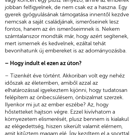
vagy koncert egy plusz tényező, amire az emberek
jobban felfigyelnek, de nem csak ez a haszna. Egy
gyerek gyógyulásának támogatása innentől kezdve
nemcsak a saját családjának, ismerőseinek lesz
fontos, hanem az én ismerőseimnek is. Nekem
számtalanszor mondták már, hogy azért segítenek,
mert ismernek és kedvelnek, ezáltal tehát
bevonhatunk új embereket is az adományozásba.
– Hogy indult el ezen az úton?
– Tizenkét éve történt. Akkoriban volt egy nehéz
időszak az életemben, amiből azzal az
elhatározással igyekeztem kijönni, hogy tudatosan
felépítem az önbecsülésem, önbizalmat szerzek.
Ilyenkor mi jut az ember eszébe? Az, hogy
hőstetteket hajtson végre. Ezzel kivívhatom a
környezetem elismerését, plusz bennem is kialakul
az elégedettség, hiszen sikerült valamit elérnem,
amit kitűztem magam elé. Így kezdtem el a sporttal