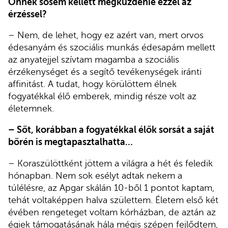
Önnek sosem kellett megküzdenie ezzel az
érzéssel?
– Nem, de lehet, hogy ez azért van, mert orvos
édesanyám és szociális munkás édesapám mellett
az anyatejjel szívtam magamba a szociális
érzékenységet és a segítő tevékenységek iránti
affinitást. A tudat, hogy körülöttem élnek
fogyatékkal élő emberek, mindig része volt az
életemnek.
– Sőt, korábban a fogyatékkal élők sorsát a saját
bőrén is megtapasztalhatta…
– Koraszülöttként jöttem a világra a hét és feledik
hónapban. Nem sok esélyt adtak nekem a
túlélésre, az Apgar skálán 10-ből 1 pontot kaptam,
tehát voltaképpen halva születtem. Életem első két
évében rengeteget voltam kórházban, de aztán az
égiek támogatásának hála mégis szépen fejlődtem,