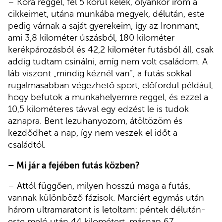
– Kora reggel, fél 5 körül kelek, olyankor írom a
cikkeimet, utána munkába megyek, délután, este
pedig várnak a saját gyerekeim, így az Ironmant,
ami 3,8 kilométer úszásból, 180 kilométer
kerékpározásból és 42,2 kilométer futásból áll, csak
addig tudtam csinálni, amíg nem volt családom. A
láb viszont „mindig kéznél van”, a futás sokkal
rugalmasabban végezhető sport, előfordul például,
hogy befutok a munkahelyemre reggel, és ezzel a
10,5 kilométeres távval egy edzést le is tudok
aznapra. Bent lezuhanyozom, átöltözöm és
kezdődhet a nap, így nem veszek el időt a
családtól.
– Mi jár a fejében futás közben?
– Attól függően, milyen hosszú maga a futás,
vannak különböző fázisok. Marciért egymás után
három ultramaratont is letoltam: péntek délután-
este meló után 44 kilométert, másnap 67