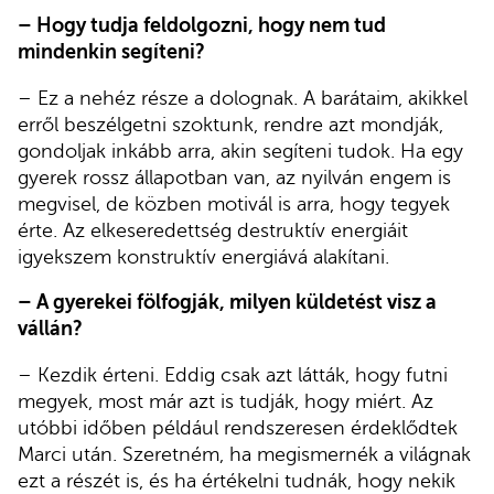
– Hogy tudja feldolgozni, hogy nem tud
mindenkin segíteni?
– Ez a nehéz része a dolognak. A barátaim, akikkel
erről beszélgetni szoktunk, rendre azt mondják,
gondoljak inkább arra, akin segíteni tudok. Ha egy
gyerek rossz állapotban van, az nyilván engem is
megvisel, de közben motivál is arra, hogy tegyek
érte. Az elkeseredettség destruktív energiáit
igyekszem konstruktív energiává alakítani.
– A gyerekei fölfogják, milyen küldetést visz a
vállán?
– Kezdik érteni. Eddig csak azt látták, hogy futni
megyek, most már azt is tudják, hogy miért. Az
utóbbi időben például rendszeresen érdeklődtek
Marci után. Szeretném, ha megismernék a világnak
ezt a részét is, és ha értékelni tudnák, hogy nekik