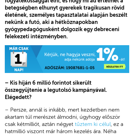
fogyatékossággal élni, és hogy mi ad értelmet a
betegségben elhunyt gyerekek tragikusan rövid
életének, személyes tapasztalatai alapján beszélt
nekünk a futó, aki a hétköznapokban
gyógypedagógusként dolgozik egy debreceni
felekezeti intézményben.
– Kis híján 6 millió forintot sikerült
összegyűjtenie a legutolsó kampányával.
Elégedett?
– Persze, annál is inkább, mert kezdetben nem
akartam túl merészet álmodni, úgyhogy először
csak kétmilliót, aztán négyet
tűztem ki célul
, ez a
hatmillió viszont már három kezelés ára. Néha