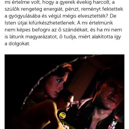
mi értelme volt, hogy a gyerek évekig harcolt, a
szülők rengeteg energiát, pénzt, reményt fektettek
a gyógyulásába és végül mégis elvesztették? De
Isten útjai kifürkészhetetlenek. A mi értelmünk
nem képes befogni az ő szándékait, és ha mi nem
is látunk magyarázatot, ő tudja, miért alakította így
a dolgokat.