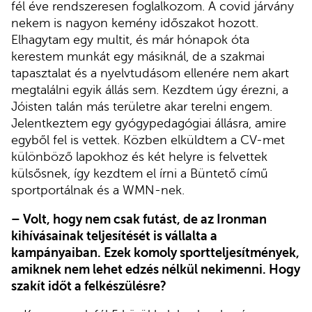
fél éve rendszeresen foglalkozom. A covid járvány
nekem is nagyon kemény időszakot hozott.
Elhagytam egy multit, és már hónapok óta
kerestem munkát egy másiknál, de a szakmai
tapasztalat és a nyelvtudásom ellenére nem akart
megtalálni egyik állás sem. Kezdtem úgy érezni, a
Jóisten talán más területre akar terelni engem.
Jelentkeztem egy gyógypedagógiai állásra, amire
egyből fel is vettek. Közben elküldtem a CV-met
különböző lapokhoz és két helyre is felvettek
külsősnek, így kezdtem el írni a Büntető című
sportportálnak és a WMN-nek.
– Volt, hogy nem csak futást, de az Ironman
kihívásainak teljesítését is vállalta a
kampányaiban. Ezek komoly sportteljesítmények,
amiknek nem lehet edzés nélkül nekimenni. Hogy
szakít időt a felkészülésre?