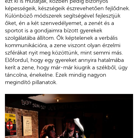
ezt ki is mutatják, közben pedig bizonyos
képességeik, készségeik észrevehetően fejlődnek.
Különböző módszerek segítségével fejlesztjük
őket, én a két szenvedélyemet, a zenét és a
sportot is a gondjaimra bízott gyerekek
szolgálatába állítom. Ők képtelenek a verbális
kommunikációra, a zene viszont olyan érzelmi
szférákat nyit meg közöttünk, mint semmi más.
Előfordul, hogy egy gyereket annyira hatalmába
kerít a zene, hogy már-már kiugrik a székből, úgy
táncolna, énekelne. Ezek mindig nagyon
megindító pillanatok.