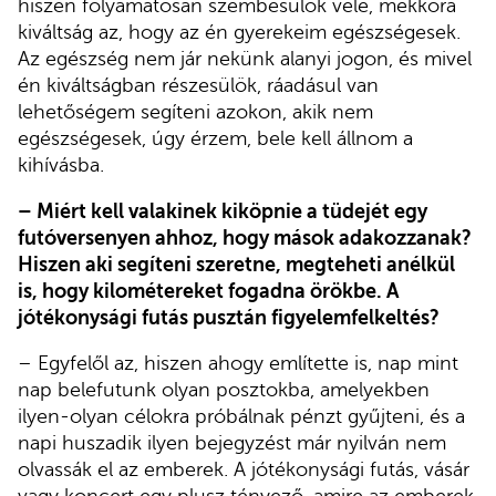
hiszen folyamatosan szembesülök vele, mekkora
kiváltság az, hogy az én gyerekeim egészségesek.
Az egészség nem jár nekünk alanyi jogon, és mivel
én kiváltságban részesülök, ráadásul van
lehetőségem segíteni azokon, akik nem
egészségesek, úgy érzem, bele kell állnom a
kihívásba.
– Miért kell valakinek kiköpnie a tüdejét egy
futóversenyen ahhoz, hogy mások adakozzanak?
Hiszen aki segíteni szeretne, megteheti anélkül
is, hogy kilométereket fogadna örökbe. A
jótékonysági futás pusztán figyelemfelkeltés?
– Egyfelől az, hiszen ahogy említette is, nap mint
nap belefutunk olyan posztokba, amelyekben
ilyen-olyan célokra próbálnak pénzt gyűjteni, és a
napi huszadik ilyen bejegyzést már nyilván nem
olvassák el az emberek. A jótékonysági futás, vásár