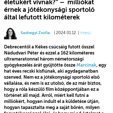
életükért vívnak?” – milliókat
érnek a jótékonysági sportoló
által lefutott kilométerek
Sashegyi Zsófia
| 2024.01.12. |
Interjú
Debrecentől a Kékes csúcsáig futott ősszel
Nádudvari Péter
és ezzel a 162 kilométeres
ultramaratonnal három németországi
gyógykezelés árát gyűjtötte össze
Marcinak
, egy
hat éves recski kisfiúnak, aki agydaganatban
szenved. Nem ez a jótékonysági sportoló első
vállalása, és nem is az utolsó, de az már biztos,
hogy a róla készülő film középpontjában ez a
történet áll majd. Arról, miért kell futni a
milliókért, hogyan indult el a küldetése útján,
hogyan tapasztalta meg a saját bőrén, milyen