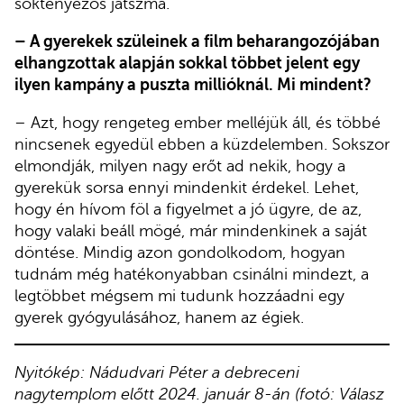
soktényezős játszma.
– A gyerekek szüleinek a film beharangozójában
elhangzottak alapján sokkal többet jelent egy
ilyen kampány a puszta millióknál. Mi mindent?
– Azt, hogy rengeteg ember melléjük áll, és többé
nincsenek egyedül ebben a küzdelemben. Sokszor
elmondják, milyen nagy erőt ad nekik, hogy a
gyerekük sorsa ennyi mindenkit érdekel. Lehet,
hogy én hívom föl a figyelmet a jó ügyre, de az,
hogy valaki beáll mögé, már mindenkinek a saját
döntése. Mindig azon gondolkodom, hogyan
tudnám még hatékonyabban csinálni mindezt, a
legtöbbet mégsem mi tudunk hozzáadni egy
gyerek gyógyulásához, hanem az égiek.
Nyitókép: Nádudvari Péter a debreceni
nagytemplom előtt 2024. január 8-án (fotó: Válasz