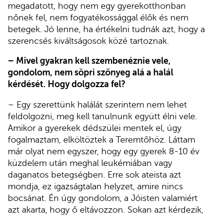
megadatott, hogy nem egy gyerekotthonban
nőnek fel, nem fogyatékossággal élők és nem
betegek. Jó lenne, ha értékelni tudnák azt, hogy a
szerencsés kiváltságosok közé tartoznak.
– Mivel gyakran kell szembenéznie vele,
gondolom, nem söpri szőnyeg alá a halál
kérdését. Hogy dolgozza fel?
– Egy szerettünk halálát szerintem nem lehet
feldolgozni, meg kell tanulnunk együtt élni vele.
Amikor a gyerekek dédszülei mentek el, úgy
fogalmaztam, elköltöztek a Teremtőhöz. Láttam
már olyat nem egyszer, hogy egy gyerek 8-10 év
küzdelem után meghal leukémiában vagy
daganatos betegségben. Erre sok ateista azt
mondja, ez igazságtalan helyzet, amire nincs
bocsánat. Én úgy gondolom, a Jóisten valamiért
azt akarta, hogy ő eltávozzon. Sokan azt kérdezik,