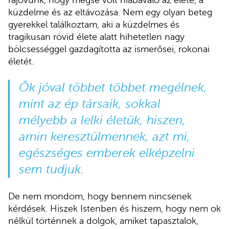
rájövünk, hogy mégse volt hiábavaló az élete, a
küzdelme és az eltávozása. Nem egy olyan beteg
gyerekkel találkoztam, aki a küzdelmes és
tragikusan rövid élete alatt hihetetlen nagy
bölcsességgel gazdagította az ismerősei, rokonai
életét.
Ők jóval többet többet megélnek,
mint az ép társaik, sokkal
mélyebb a lelki életük, hiszen,
amin keresztülmennek, azt mi,
egészséges emberek elképzelni
sem tudjuk.
De nem mondom, hogy bennem nincsenek
kérdések. Hiszek Istenben és hiszem, hogy nem ok
nélkül történnek a dolgok, amiket tapasztalok,