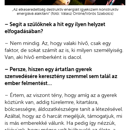
„Az elkeseredettség destruktív energiáit igyekszem konstruktív
energiává alakítani” (fotó: Válasz Online/Vörös Szabolcs)
– Segít a szülőknek a hit egy ilyen helyzet
elfogadásában?
– Nem mindig. Az, hogy valaki hívő, csak egy
faktor, de sokat számít az is, ki milyen személyiség.
Van, aki hívő emberként is dacol.
– Persze, hiszen egy ártatlan gyerek
szenvedésére keresztény szemmel sem talál az
ember felmentést…
– Értem, az viszont tény, hogy amíg az a gyerek
köztünk van, addig türelemre, kitartásra,
bölcsességre, áldozatkészségre tanít a létezésével.
Azáltal, hogy az ő harcát megéljük, támogatjuk, mi
is más emberekké válunk. Ha pedig így nézzük,