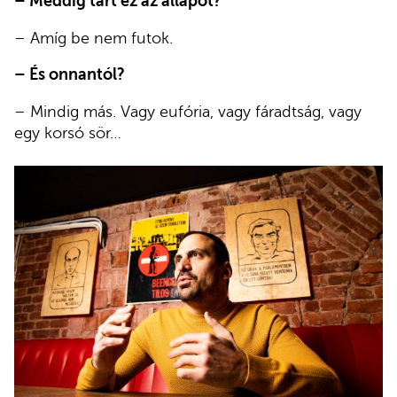
– Meddig tart ez az állapot?
– Amíg be nem futok.
– És onnantól?
– Mindig más. Vagy eufória, vagy fáradtság, vagy
egy korsó sör…