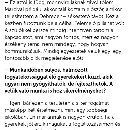
– Ez attól is függ, mennyire laknak távol tőlem.
Marcival például akkor találkoztam először, amikor
teljesítettem a Debrecen–Kékestető távot. Kéz a
kézben futottunk be a célba. Felemelő pillanat volt.
A szülőkkel persze mindig intenzíven tartom a
kapcsolatot, ami nagyon fontos, mert ez nagyon
érzékeny téma, nem mindegy, hogy hogyan
kommunikáljuk. Mindig egyeztetek velük egy-egy
fontosabb cikk megjelenése előtt.
– Munkaidőben súlyos, halmozott
fogyatékossággal élő gyerekekért küzd, akik
ugyan nem gyógyíthatók, de fejleszthetők. A
velük való munka is hoz sikerélményeket?
– Igen, bár ezen a területen a siker fogalmát
másképp kell értelmezni, mint egy többségi
iskolában. Én már annak is nagyon örülök, ha a
gyerekek jól érzik magukat a foglalkozásaimon és