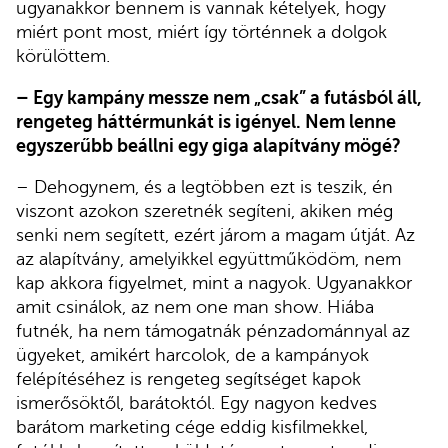
ugyanakkor bennem is vannak kételyek, hogy
miért pont most, miért így történnek a dolgok
körülöttem.
– Egy kampány messze nem „csak” a futásból áll,
rengeteg háttérmunkát is igényel. Nem lenne
egyszerűbb beállni egy giga alapítvány mögé?
– Dehogynem, és a legtöbben ezt is teszik, én
viszont azokon szeretnék segíteni, akiken még
senki nem segített, ezért járom a magam útját. Az
az alapítvány, amelyikkel együttműködöm, nem
kap akkora figyelmet, mint a nagyok. Ugyanakkor
amit csinálok, az nem one man show. Hiába
futnék, ha nem támogatnák pénzadománnyal az
ügyeket, amikért harcolok, de a kampányok
felépítéséhez is rengeteg segítséget kapok
ismerősöktől, barátoktól. Egy nagyon kedves
barátom marketing cége eddig kisfilmekkel,