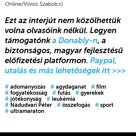
Online/Vörös Szabolcs
)
Ezt az interjút nem közölhettük
volna olvasóink nélkül. Legyen
támogatónk
a Donably-n
, a
biztonságos, magyar fejlesztésű
előfizetési platformon.
Paypal,
utalás és más lehetőségek itt >>>
#
adományozás
#
agydaganat
#
film
#
fogyatékosság
#
futás
#
gyerekek
#
jótékonyság
#
leukémia
#
Nádudvari Péter
#
összefogás
#
sport
#
ultramaraton