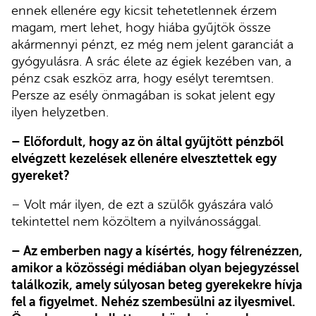
ennek ellenére egy kicsit tehetetlennek érzem
magam, mert lehet, hogy hiába gyűjtök össze
akármennyi pénzt, ez még nem jelent garanciát a
gyógyulásra. A srác élete az égiek kezében van, a
pénz csak eszköz arra, hogy esélyt teremtsen.
Persze az esély önmagában is sokat jelent egy
ilyen helyzetben.
– Előfordult, hogy az ön által gyűjtött pénzből
elvégzett kezelések ellenére elvesztettek egy
gyereket?
– Volt már ilyen, de ezt a szülők gyászára való
tekintettel nem közöltem a nyilvánossággal.
– Az emberben nagy a kísértés, hogy félrenézzen,
amikor a közösségi médiában olyan bejegyzéssel
találkozik, amely súlyosan beteg gyerekekre hívja
fel a figyelmet. Nehéz szembesülni az ilyesmivel.