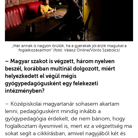
„Már annak is nagyon örülök, ha a gyerekek jól érzik magukat a
foglalkozásaimon” (fotó: Válasz Online/Vörös Szabolcs)
– Magyar szakot is végzett, három nyelven
beszél, korábban multinál dolgozott, miért
helyezkedett el végül mégis
gyógypedagógusként egy felekezeti
intézményben?
– Középiskolai magyartanár sohasem akartam
lenni, pedagógusként mindig inkább a
gyógypedagógia érdekelt, de nem bánom, hogy
foglalkoztam ilyesmivel is, mert ez a végzettség ma
sokat segít a cikkírásban, amivel nagyjából két és