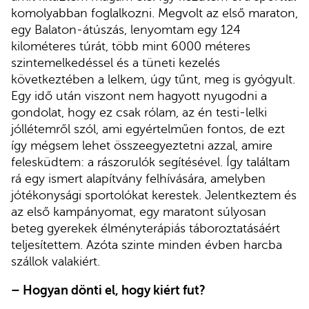
komolyabban foglalkozni. Megvolt az első maraton,
egy Balaton-átúszás, lenyomtam egy 124
kilométeres túrát, több mint 6000 méteres
szintemelkedéssel és a tüneti kezelés
következtében a lelkem, úgy tűnt, meg is gyógyult.
Egy idő után viszont nem hagyott nyugodni a
gondolat, hogy ez csak rólam, az én testi-lelki
jóllétemről szól, ami egyértelműen fontos, de ezt
így mégsem lehet összeegyeztetni azzal, amire
felesküdtem: a rászorulók segítésével. Így találtam
rá egy ismert alapítvány felhívására, amelyben
jótékonysági sportolókat kerestek. Jelentkeztem és
az első kampányomat, egy maratont súlyosan
beteg gyerekek élményterápiás táboroztatásáért
teljesítettem. Azóta szinte minden évben harcba
szállok valakiért.
– Hogyan dönti el, hogy kiért fut?