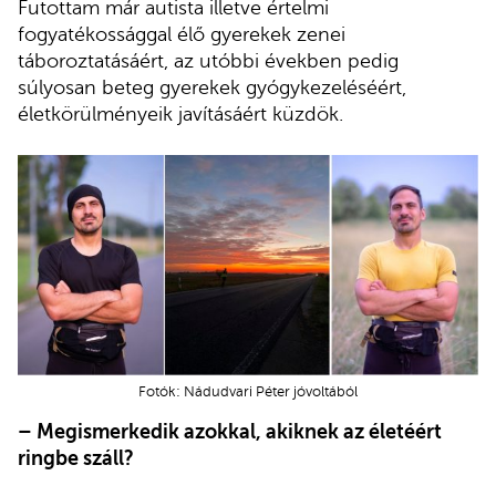
Futottam már autista illetve értelmi
fogyatékossággal élő gyerekek zenei
táboroztatásáért, az utóbbi években pedig
súlyosan beteg gyerekek gyógykezeléséért,
életkörülményeik javításáért küzdök.
Fotók: Nádudvari Péter jóvoltából
– Megismerkedik azokkal, akiknek az életéért
ringbe száll?