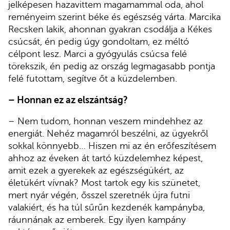
jelképesen hazavittem magamammal oda, ahol
reményeim szerint béke és egészség várta. Marcika
Recsken lakik, ahonnan gyakran csodálja a Kékes
csúcsát, én pedig úgy gondoltam, ez méltó
célpont lesz. Marci a gyógyulás csúcsa felé
törekszik, én pedig az ország legmagasabb pontja
felé futottam, segítve őt a küzdelemben.
– Honnan ez az elszántság?
– Nem tudom, honnan veszem mindehhez az
energiát. Nehéz magamról beszélni, az ügyekről
sokkal könnyebb… Hiszen mi az én erőfeszítésem
ahhoz az éveken át tartó küzdelemhez képest,
amit ezek a gyerekek az egészségükért, az
életükért vívnak? Most tartok egy kis szünetet,
mert nyár végén, ősszel szeretnék újra futni
valakiért, és ha túl sűrűn kezdenék kampányba,
ráunnának az emberek. Egy ilyen kampány