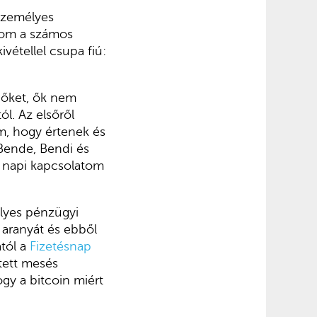
személyes
nyom a számos
étellel csupa fiú:
 őket, ők nem
l. Az elsőről
öm, hogy értenek és
Bende, Bendi és
 napi kapcsolatom
lyes pénzügyi
 aranyát és ebből
ától a
Fizetésnap
tett mesés
ogy a bitcoin miért