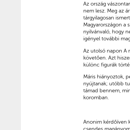
Az ország vászontar
nem lesz. Meg az ár
tárgyilagosan isme
Magyarországon a sz
nyilvánvaló, hogy 
igényel további mag
Az utolsó napon A n
követően. Azt hisz
különc figurák tört
Máris hiányoztok, 
nyújtanak; utóbb tu
támad bennem, mint 
koromban.
Anonim kérdőíven ké
csendes magányomba