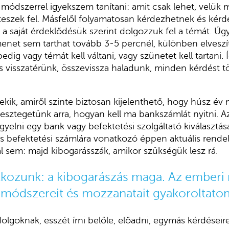
i módszerrel igyekszem tanítani: amit csak lehet, velük
teszek fel. Másfelől folyamatosan kérdezhetnek és kérd
 a saját érdeklődésük szerint dolgozzuk fel a témát. Úg
enet sem tarthat tovább 3-5 percnél, különben elveszí
dig vagy témát kell váltani, vagy szünetet kell tartani.
 visszatérünk, összevissza haladunk, minden kérdést tö
ekik, amiről szinte biztosan kijelenthető, hogy húsz év 
esztegetünk arra, hogyan kell ma bankszámlát nyitni. Azt
igyelni egy bank vagy befektetési szolgáltató kiválasztá
ós befektetési számlára vonatkozó éppen aktuális rende
l sem: majd kibogarásszák, amikor szükségük lesz rá.
lkozunk: a kibogarászás maga. Az ember
módszereit és mozzanatait gyakoroltatom
olgoknak, esszét írni belőle, előadni, egymás kérdéseire