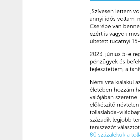
„Szívesen lettem vo
annyi idős voltam, 
Cserébe van bennem
ezért is vagyok mos
ültetett tucatnyi 1
2023. június 5-e reg
pénzügyek és befekt
fejlesztettem, a ta
Némi vita kialakul 
életében hozzám ha
valójában szeretne.
előkészítő névtelen
tollaslabda-világba
századik legjobb te
teniszezőt választo
80 százalékuk a toll