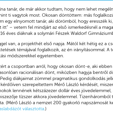
lna tanár, de már akkor tudtam, hogy nem lehet megélni
mint ti vagytok most. Okosan döntöttem: más foglalkozá
 egy elnyomott tanár, aki dörömböl, hogy eresszék ki,
t itt” – vetem fel mindjárt az első ismerkedésnél a mag
5-16 éves diáknak a solymári Fészek Waldorf Gimnázium
gel van, a projekthét első napja. Mától két hétig ez a 
etések témájával foglalkozik, az én irányításommal. A
nítási módszerekkel egyetemben.
azért a csoportban arról, hogy okosan dönt-e, aki ebben
sonlóan racionálisan dönt, miközben hagyja bentről dö
 Pedig diákjaimat zömmel pragmatikus gondolkodás jell
 kérdőíven szerepeltettem Mérő László kérdését, miszer
jnokok lennének kétszázezer dollár éves jövedelemmel, 
niszezője tízszer akkora jövedelemmel. Tizenháromból 
tta. (Mérő László a nemzet 200 gyakorló napszámosát k
aslabdázót választotta
.)