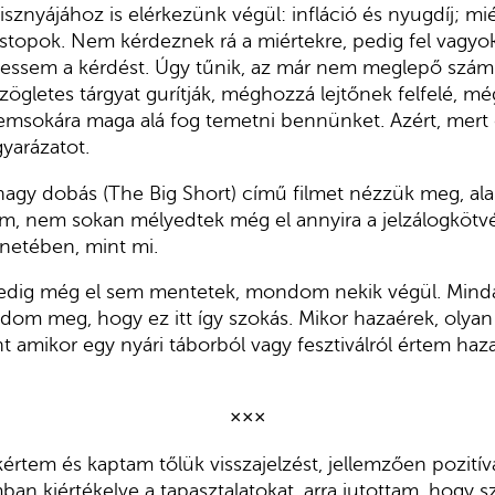
isznyájához is elérkezünk végül: infláció és nyugdíj; mi
stopok. Nem kérdeznek rá a miértekre, pedig fel vagyok
rtessem a kérdést. Úgy tűnik, az már nem meglepő szám
ögletes tárgyat gurítják, méghozzá lejtőnek felfelé, még
nemsokára maga alá fog temetni bennünket. Azért, mert
yarázatot.
agy dobás (The Big Short) című filmet nézzük meg, ala
em, nem sokan mélyedtek még el annyira a jelzálogkötv
énetében, mint mi.
pedig még el sem mentetek, mondom nekik végül. Mind
dom meg, hogy ez itt így szokás. Mikor hazaérek, olya
amikor egy nyári táborból vagy fesztiválról értem haza
×××
rtem és kaptam tőlük visszajelzést, jellemzően pozití
n kiértékelve a tapasztalatokat, arra jutottam, hogy 