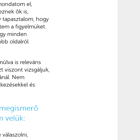
 mondatom el,
eznek ők is,
y tapasztalom, hogy
tem a figyelmüket.
 Így minden
bb oldalról
múlva is releváns
 viszont vizsgáljuk,
sánál. Nem
lkezésekkel és
i megismerő
 velük:
 válaszolni,