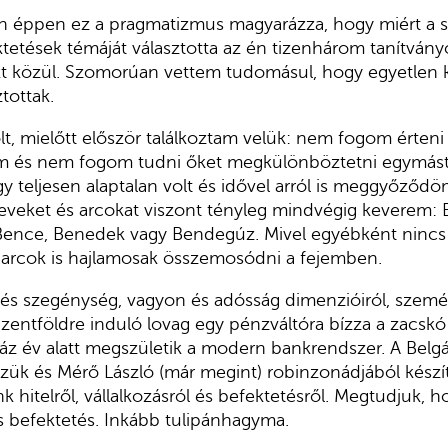
n éppen ez a pragmatizmus magyarázza, hogy miért a 
tetések témáját választotta az én tizenhárom tanítvá
t közül. Szomorúan vettem tudomásul, hogy egyetlen kiv
tottak.
, mielőtt először találkoztam velük: nem fogom érteni
m és nem fogom tudni őket megkülönböztetni egymástó
gy teljesen alaptalan volt és idővel arról is meggyőződ
eveket és arcokat viszont tényleg mindvégig keverem: 
 Bence, Benedek vagy Bendegúz. Mivel egyébként nincs
z arcok is hajlamosak összemosódni a fejemben.
 és szegénység, vagyon és adósság dimenzióiról, szemé
Szentföldre induló lovag egy pénzváltóra bízza a zacskó
áz év alatt megszületik a modern bankrendszer. A Belg
zük és Mérő László (már megint) robinzonádjából készí
hitelről, vállalkozásról és befektetésről. Megtudjuk, h
 befektetés. Inkább tulipánhagyma.