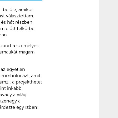
 belőle, amikor
st választottam.
 és hát részben
am előtt félkörbe
ban.
csoport a személyes
 tematikát magam
 az egyetlen
römbölni azt, amit
emzi: a projekthetet
int inkább
avagy a világ
tizenegy a
érdezte egy ízben: