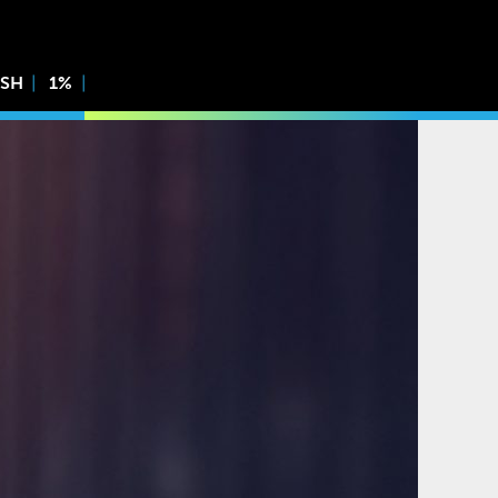
ISH
1%