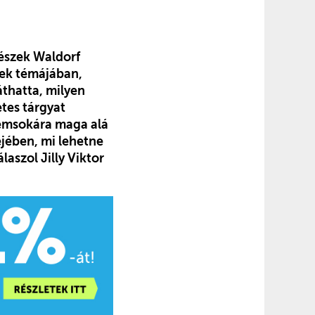
Fészek Waldorf
sek témájában,
áthatta, milyen
tes tárgyat
 nemsokára maga alá
jében, mi lehetne
aszol Jilly Viktor