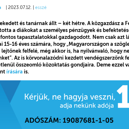
n
| 2023.07.12. |
esszé
ekedett és tanárnak állt – két hétre. A közgazdász a 
otta a diákokat a személyes pénzügyek és befekteté
s fontos tapasztalatokkal gazdagodott. Nem csak azt l
i 15-16 éves számára, hogy „Magyarországon a szögle
 lejtőnek felfelé, még akkor is, ha nyilvánvaló, hogy
ket”. Az is körvonalazódni kezdett vendégszerzőnk fe
tlenül összeomló közoktatás gondjaira. Deme ezzel vál
ent
írására
is.