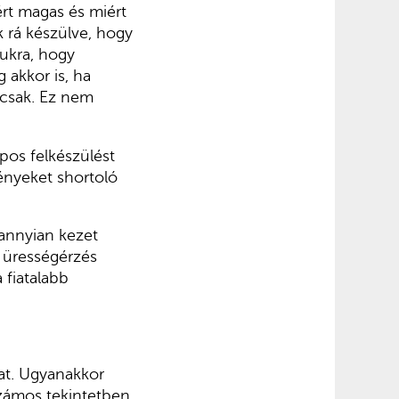
ért magas és miért
 rá készülve, hogy
ukra, hogy
 akkor is, ha
 csak. Ez nem
pos felkészülést
ényeket shortoló
annyian kezet
n ürességérzés
 fiatalabb
vat. Ugyanakkor
számos tekintetben