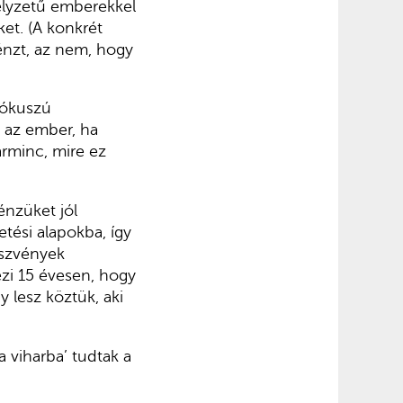
helyzetű emberekkel
ket. (A konkrét
énzt, az nem, hogy
fókuszú
 az ember, ha
arminc, mire ez
énzüket jól
tési alapokba, így
észvények
ezi 15 évesen, hogy
 lesz köztük, aki
viharba’ tudtak a