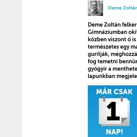
Deme Zoltá
Deme Zoltán felker
Gimnáziumban okít
közben viszont ő i
természetes egy ma
gurítják, méghozzá
fog temetni bennün
gyógyír a menthete
lapunkban megjel