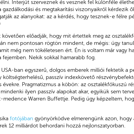
ni. Interjút szerveznek és vesznek fel különféle élet
 gazdálkodási és megtakarítási viszonyaikról kérdezik ő
tják az alanyokat: az a kérdés, hogy tesznek-e félre p
)
követően előadják, hogy mit értettek meg az osztalék
lván nem pontosan rögtön mindent, de mégis: úgy tanul
, amit még nem tökéletesen ért. Én is voltam már vagy h
a fejemben. Nekik sokkal hamarabb fog.
USA-ban egyszerű, dolgos emberek milliói fektetik a p
ny költségterhelésű, passzív indexkövető részvénybefekte
as évekre. Pragmatizmus a köbön: az osztalékfókuszú r
t mindenki ilyen passzív alapokat akar, egyikük sem terv
t-medence Warren Buffettje. Pedig úgy képzeltem, hogy
sika
fotójában
gyönyörködve elmerengünk azon, hogy a 
ek 12 milliárdot behordani hozzá nejlonszatyorban.