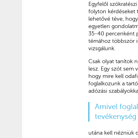
Egyfelől szókratész
folyton kérdéseket 
lehetővé téve, hogy
egyetlen gondolatm
35-40 percenként pe
témához többször is
vizsgálunk.
Csak olyat tanítok n
lesz. Egy szót sem v
hogy mire kell odaf
foglalkozunk a tart
adózási szabályokka
Amivel fogla
tevékenység 
utána kell nézniük d