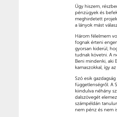
Úgy hiszem, részbe
pénzügyek és befek
meghirdetett projek
a lányok mást válasz
Három félelmem volt
fognak érteni enge
gyorsan kiderül, ho
tudnak követni. A n
Beni mindenki, aki
kamaszokkal, így a
Szó esik gazdagság
függetlenségről. A 
kiindulva néhány sz
dalszövegét elemez
számpéldán tanulunk 
nem pénz és nem is