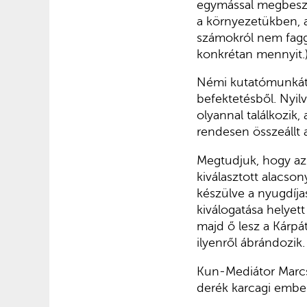
egymással megbeszél
a környezetükben, a
számokról nem fagga
konkrétan mennyit.
Némi kutatómunkát 
befektetésből. Nyi
olyannal találkozik
rendesen összeállt 
Megtudjuk, hogy az 
kiválasztott alacso
készülve a nyugdíj
kiválogatása helyet
majd ő lesz a Kárpá
ilyenről ábrándozik.
Kun-Mediátor Marc
derék karcagi ember