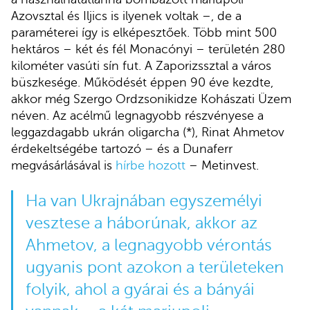
Azovsztal és Iljics is ilyenek voltak –, de a
paraméterei így is elképesztőek. Több mint 500
hektáros – két és fél Monacónyi – területén 280
kilométer vasúti sín fut. A Zaporizssztal a város
büszkesége. Működését éppen 90 éve kezdte,
akkor még Szergo Ordzsonikidze Kohászati Üzem
néven. Az acélmű legnagyobb részvényese a
leggazdagabb ukrán oligarcha (
*)
, Rinat Ahmetov
érdekeltségébe tartozó – és a Dunaferr
megvásárlásával is
hírbe hozott
– Metinvest.
Ha van Ukrajnában egyszemélyi
vesztese a háborúnak, akkor az
Ahmetov, a legnagyobb vérontás
ugyanis pont azokon a területeken
folyik, ahol a gyárai és a bányái