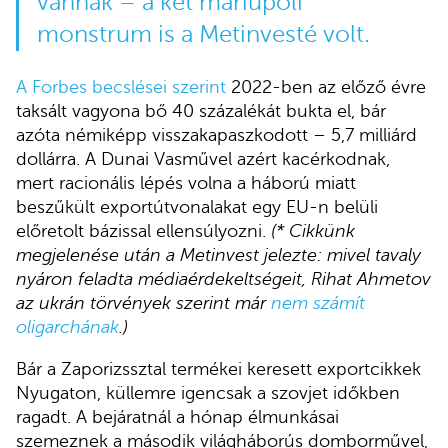
vannak – a két mariupoli
monstrum is a Metinvesté volt.
A Forbes becslései szerint
2022-ben az előző évre
taksált vagyona bő 40 százalékát bukta el, bár
azóta némiképp visszakapaszkodott – 5,7 milliárd
dollárra. A Dunai Vasművel azért kacérkodnak,
mert racionális lépés volna a háború miatt
beszűkült exportútvonalakat egy EU-n belüli
előretolt bázissal ellensúlyozni.
(* Cikkünk
megjelenése után a Metinvest jelezte: mivel tavaly
nyáron feladta médiaérdekeltségeit, Rihat Ahmetov
az ukrán törvények szerint már
nem számít
oligarchának
.)
Bár a Zaporizssztal termékei keresett exportcikkek
Nyugaton, küllemre igencsak a szovjet időkben
ragadt. A bejáratnál a hónap élmunkásai
szemeznek a második világháborús domborművel,