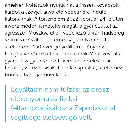
amelyen kohászok nyújtják át a frissen kovácsolt
kardot a szovjet anyaföld védelmére induló
katonáknak. A történelem 2022. február 24-e után
inverz módon ismételte magát: a gyár ezúttal az
agresszor Moszkva ellen védekező ukrán hadsereg
számára készített létfontosságú felszerelést:
acélbetétet 150 ezer golyóálló mellényhez –
Ukrajna védői közül minden tizedik Metinvest által
gyártott vagy beszerzett védőfelszerelést hord
tehát –, 25 ezer sisakot, tankcsapdákat, acéllemez-
borítást harci járművekhez.
Egyáltalán nem túlzás: az orosz
előrenyomulás fizikai
feltartóztatásához a Zaporizssztal
segítsége életbevágó volt.