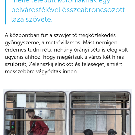
mellé települt kolóniáknak egy
belvárosfélével összeabroncsozott
laza szövete.
A központban fut a szovjet tömegközlekedés
gyöngyszeme, a metróvillamos. Mást nemigen
érdemes tudni róla, néhány órányi séta is elég volt
ugyanis ahhoz, hogy megértsük a város két híres
szülöttét, Zelenszkij elnököt és feleségét, amiért
messzebbre vágyódtak innen.