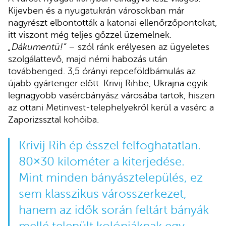
Kijevben és a nyugatukrán városokban már
nagyrészt elbontották a katonai ellenőrzőpontokat,
itt viszont még teljes gőzzel üzemelnek.
„Dákumentü!”
– szól ránk erélyesen az ügyeletes
szolgálattevő, majd némi habozás után
továbbenged. 3,5 órányi repceföldbámulás az
újabb gyártenger előtt. Krivij Rihbe, Ukrajna egyik
legnagyobb vasércbányász városába tartok, hiszen
az ottani Metinvest-telephelyekről kerül a vasérc a
Zaporizssztal kohóiba.
Krivij Rih ép ésszel felfoghatatlan.
80×30 kilométer a kiterjedése.
Mint minden bányásztelepülés, ez
sem klasszikus városszerkezet,
hanem az idők során feltárt bányák