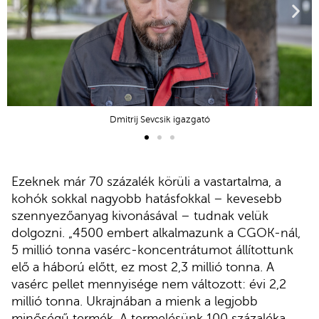
Dmitrij Sevcsik igazgató
Ezeknek már 70 százalék körüli a vastartalma, a
kohók sokkal nagyobb hatásfokkal – kevesebb
szennyezőanyag kivonásával – tudnak velük
dolgozni. „4500 embert alkalmazunk a CGOK-nál,
5 millió tonna vasérc-koncentrátumot állítottunk
elő a háború előtt, ez most 2,3 millió tonna. A
vasérc pellet mennyisége nem változott: évi 2,2
millió tonna. Ukrajnában a mienk a legjobb
minőségű termék. A termelésünk 100 százaléka