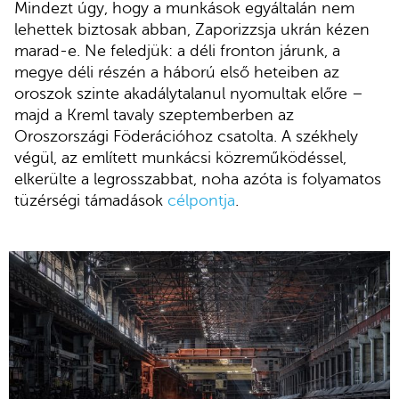
Mindezt úgy, hogy a munkások egyáltalán nem
lehettek biztosak abban, Zaporizzsja ukrán kézen
marad-e. Ne feledjük: a déli fronton járunk, a
megye déli részén a háború első heteiben az
oroszok szinte akadálytalanul nyomultak előre –
majd a Kreml tavaly szeptemberben az
Oroszországi Föderációhoz csatolta. A székhely
végül, az említett munkácsi közreműködéssel,
elkerülte a legrosszabbat, noha azóta is folyamatos
tüzérségi támadások
célpontja
.