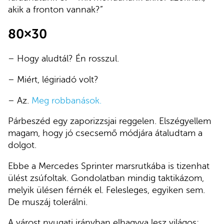
akik a fronton vannak?”
80×30
– Hogy aludtál? Én rosszul.
– Miért, légiriadó volt?
– Az.
Meg robbanások.
Párbeszéd egy zaporizzsjai reggelen. Elszégyellem
magam, hogy jó csecsemő módjára átaludtam a
dolgot.
Ebbe a Mercedes Sprinter marsrutkába is tizenhat
ülést zsúfoltak. Gondolatban mindig taktikázom,
melyik ülésen férnék el. Felesleges, egyiken sem.
De muszáj tolerálni.
A várost nyugati irányban elhagyva lesz világos: