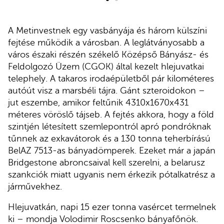
A Metinvestnek egy vasbányája és három külszíni
fejtése működik a városban. A leglátványosabb a
város északi részén székelő Középső Bányász- és
Feldolgozó Üzem (CGOK) által kezelt hlejuvatkai
telephely. A takaros irodaépületből pár kilométeres
autóút visz a marsbéli tájra. Gánt szteroidokon –
jut eszembe, amikor feltűnik 4310x1670x431
méteres vöröslő tájseb. A fejtés akkora, hogy a föld
szintjén létesített szemlepontról apró pondróknak
tűnnek az exkavátorok és a 130 tonna teherbírású
BelAZ 7513-as bányadömperek. Ezeket már a japán
Bridgestone abroncsaival kell szerelni, a belarusz
szankciók miatt ugyanis nem érkezik pótalkatrész a
járművekhez.
Hlejuvatkán, napi 15 ezer tonna vasércet termelnek
ki – mondja Volodimir Roscsenko bányafőnök.