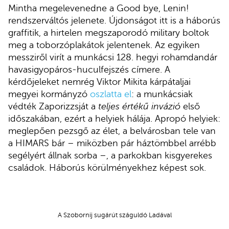
Mintha megelevenedne a Good bye, Lenin!
rendszerváltós jelenete. Újdonságot itt is a háborús
graffitik, a hirtelen megszaporodó military boltok
meg a toborzóplakátok jelentenek. Az egyiken
messziről virít a munkácsi 128. hegyi rohamdandár
havasigyopáros-huculfejszés címere. A
kérdőjeleket nemrég Viktor Mikita kárpátaljai
megyei kormányzó
oszlatta el
: a munkácsiak
védték Zaporizzsját a
teljes értékű invázió
első
időszakában, ezért a helyiek hálája. Apropó helyiek:
meglepően pezsgő az élet, a belvárosban tele van
a HIMARS bár – miközben pár háztömbbel arrébb
segélyért állnak sorba –, a parkokban kisgyerekes
családok. Háborús körülményekhez képest sok.
A Szobornij sugárút száguldó Ladával