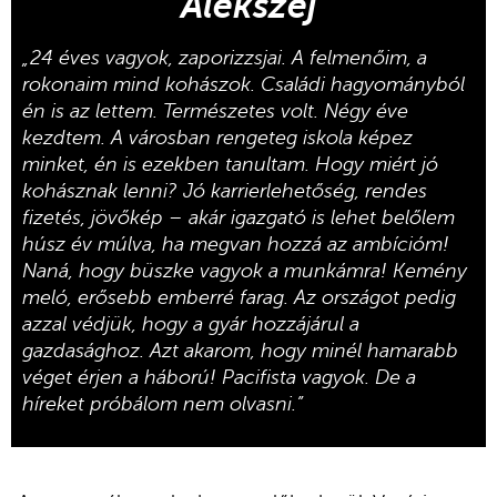
Alekszej
„24 éves vagyok, zaporizzsjai. A felmenőim, a
rokonaim mind kohászok. Családi hagyományból
én is az lettem. Természetes volt. Négy éve
kezdtem. A városban rengeteg iskola képez
minket, én is ezekben tanultam. Hogy miért jó
kohásznak lenni? Jó karrierlehetőség, rendes
fizetés, jövőkép – akár igazgató is lehet belőlem
húsz év múlva, ha megvan hozzá az ambícióm!
Naná, hogy büszke vagyok a munkámra! Kemény
meló, erősebb emberré farag. Az országot pedig
azzal védjük, hogy a gyár hozzájárul a
gazdasághoz. Azt akarom, hogy minél hamarabb
véget érjen a háború! Pacifista vagyok. De a
híreket próbálom nem olvasni.”