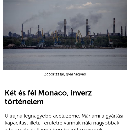
Zaporizzsja, gyárnegyed
Két és fél Monaco, inverz
történelem
Ukrajna legnagyobb acélüzeme. Már ami a gyártási
kapacitást illeti. Területre vannak nála nagyobbak –
a használhatatlanná bombázott mariupoli