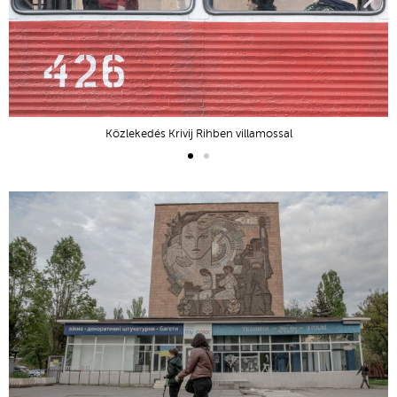
Közlekedés Krivij Rihben villamossal