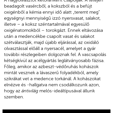
A nagyolvasztót kétóránként csapolják. A tetején
beadagolt vasércből, a kokszból és a befújt
oxigénből a kémia ennyi idő alatt „teremt meg”
egységnyi mennyiségű izzó nyersvasat, salakot,
illetve – a koksz széntartalmával egyesülő
oxigénatomokból – torokgázt. Ennek eltávozása
után a medencékbe csapolt vasat és salakot
szétválasztják, majd újabb eljárással, az oxidáló
olvasztással előáll a nyersacél, amelyet a gyár
további részlegeiben dolgoznak fel. A vascsapolás
kétségkívül az acélgyártás leglátványosabb fázisa.
Főleg, amikor az azbeszt-védőruhás kohászok
mintát vesznek a lávaszerű folyadékból, amely
szikrákat vet a medence torkánál. A kohászokat
elnézve és -hallgatva nem csodálkozunk azon,
hogy az
ántivilág
melós-ideáltípusával állunk
szemben.