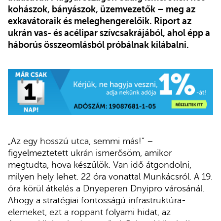
kohászok, bányászok, üzemvezetők – meg az
exkavátoraik és meleghengerelőik. Riport az
ukrán vas- és acélipar szívcsakrájából, ahol épp a
háborús összeomlásból próbálnak kilábalni.
„Az egy hosszú utca, semmi más!” –
figyelmeztetett ukrán ismerősöm, amikor
megtudta, hova készülök. Van idő átgondolni,
milyen hely lehet. 22 óra vonattal Munkácsról. A 19.
óra körül átkelés a Dnyeperen Dnyipro városánál.
Ahogy a stratégiai fontosságú infrastruktúra-
elemeket, ezt a roppant folyami hidat, az