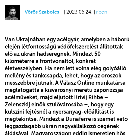
Vörös Szabolcs
| 2023.05.24. |
riport
Van Ukrajnában egy acélgyár, amelyben a háború
elején létfontosságú védőfelszerelést állítottak
elő az ukrán hadseregnek. Mindezt 50
kilométerre a frontvonaltól, konkrét
életveszélyben. Ha nem lett volna elég golyóálló
mellény és tankcsapda, lehet, hogy az oroszok
messzebbre jutnak. A Válasz Online munkatársa
meglátogatta a kisvárosnyi méretű zaporizzsjai
acélműveket, majd eljutott Krivij Rihbe –
Zelenszkij elnök szülővárosába –, hogy egy
külszíni fejtésnél a nyersanyag-előállítást is
megtekintse. Mindezt a Dunaferre is szemet vető
leggazdagabb ukrán nagyvállalkozó cégének
áldásával. Magyaroszágon eddig ismeretlen hős