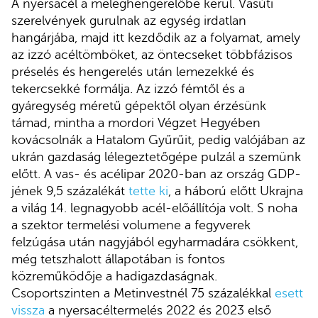
A nyersacél a meleghengerelőbe kerül. Vasúti
szerelvények gurulnak az egység irdatlan
hangárjába, majd itt kezdődik az a folyamat, amely
az izzó acéltömböket, az öntecseket többfázisos
préselés és hengerelés után lemezekké és
tekercsekké formálja. Az izzó fémtől és a
gyáregység méretű gépektől olyan érzésünk
támad, mintha a mordori Végzet Hegyében
kovácsolnák a Hatalom Gyűrűit, pedig valójában az
ukrán gazdaság lélegeztetőgépe pulzál a szemünk
előtt. A vas- és acélipar 2020-ban az ország GDP-
jének 9,5 százalékát
tette ki
, a háború előtt Ukrajna
a világ 14. legnagyobb acél-előállítója volt. S noha
a szektor termelési volumene a fegyverek
felzúgása után nagyjából egyharmadára csökkent,
még tetszhalott állapotában is fontos
közreműködője a hadigazdaságnak.
Csoportszinten a Metinvestnél 75 százalékkal
esett
vissza
a nyersacéltermelés 2022 és 2023 első