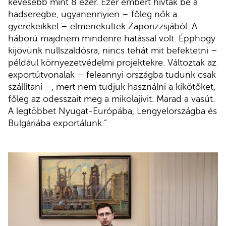
kevesebb mint 8 ezer. Ezer embert hívtak be a
hadseregbe, ugyanennyien – főleg nők a
gyerekeikkel – elmenekültek Zaporizzsjából. A
háború majdnem mindenre hatással volt. Épphogy
kijövünk nullszaldósra, nincs tehát mit befektetni –
például környezetvédelmi projektekre. Változtak az
exportútvonalak – feleannyi országba tudunk csak
szállítani –, mert nem tudjuk használni a kikötőket,
főleg az odesszait meg a mikolajivit. Marad a vasút.
A legtöbbet Nyugat-Európába, Lengyelországba és
Bulgáriába exportálunk.”