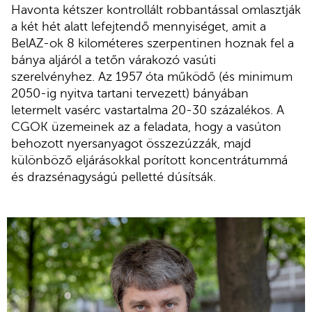
Havonta kétszer kontrollált robbantással omlasztják
a két hét alatt lefejtendő mennyiséget, amit a
BelAZ-ok 8 kilométeres szerpentinen hoznak fel a
bánya aljáról a tetőn várakozó vasúti
szerelvényhez. Az 1957 óta működő (és minimum
2050-ig nyitva tartani tervezett) bányában
letermelt vasérc vastartalma 20-30 százalékos. A
CGOK üzemeinek az a feladata, hogy a vasúton
behozott nyersanyagot összezúzzák, majd
különböző eljárásokkal porított koncentrátummá
és drazsénagyságú pelletté dúsítsák.