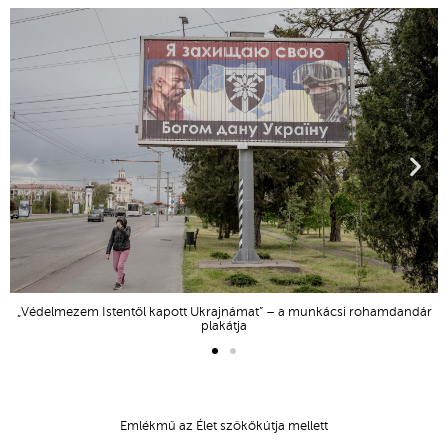
„Védelmezem Istentől kapott Ukrajnámat” – a munkácsi rohamdandár
plakátja
Emlékmű az Élet szökőkútja mellett