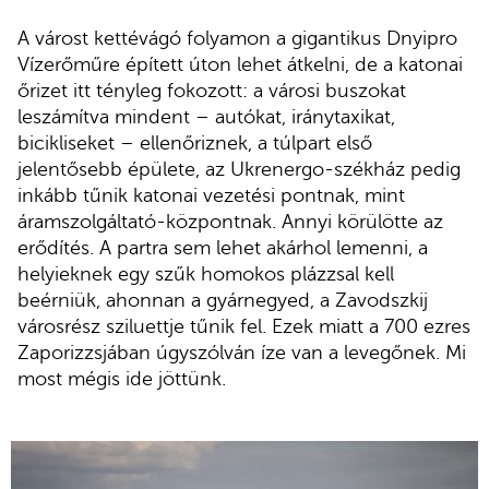
A várost kettévágó folyamon a gigantikus Dnyipro
Vízerőműre épített úton lehet átkelni, de a katonai
őrizet itt tényleg fokozott: a városi buszokat
leszámítva mindent – autókat, iránytaxikat,
bicikliseket – ellenőriznek, a túlpart első
jelentősebb épülete, az Ukrenergo-székház pedig
inkább tűnik katonai vezetési pontnak, mint
áramszolgáltató-központnak. Annyi körülötte az
erődítés. A partra sem lehet akárhol lemenni, a
helyieknek egy szűk homokos plázzsal kell
beérniük, ahonnan a gyárnegyed, a Zavodszkij
városrész sziluettje tűnik fel. Ezek miatt a 700 ezres
Zaporizzsjában úgyszólván íze van a levegőnek. Mi
most mégis ide jöttünk.