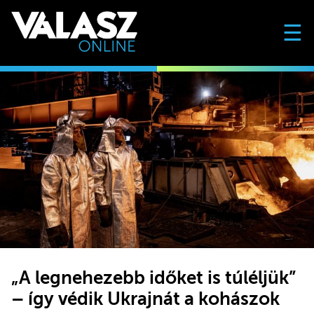
☰
„A legnehezebb időket is túléljük”
– így védik Ukrajnát a kohászok