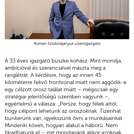
Roman Szlobodjanyuk üzemigazgató
A 33 éves igazgató büszke kohász. Mint mondja,
ambícióval és szerencsével mászta meg a
ranglétrát. A kérdésre, hogy az innen 45
kilométerre fekvő frontvonal miatt nem aggódik-e
egy célzott orosz találat miatt – mégiscsak egy
stratégiai jelentőségű üzemben vagyunk –,
egyértelmű a válasza: „Persze, hogy félek attól,
hogy célpont lehetünk az oroszoknak. Tizenhat
bunkerünk van, igyekszünk óvni a munkásainkat.
Mindenki követi, hogyan alakul a háború. Nem
fáradhatunk el – mit mondanánk akkor azoknak,