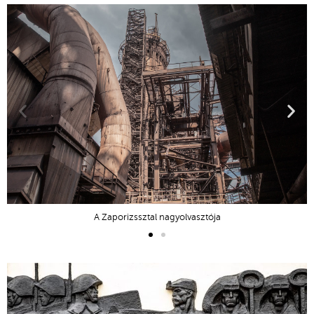
A Zaporizssztal nagyolvasztója