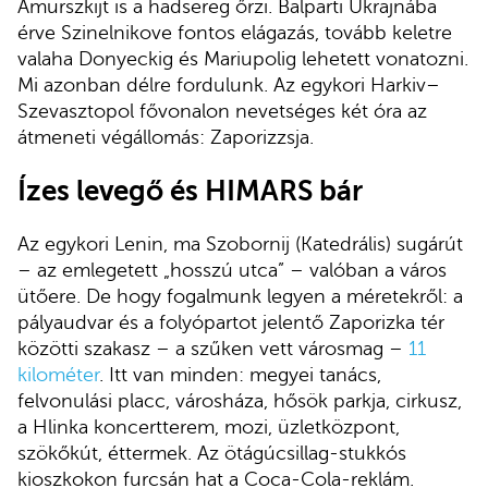
Amurszkijt is a hadsereg őrzi. Balparti Ukrajnába
érve Szinelnikove fontos elágazás, tovább keletre
valaha Donyeckig és Mariupolig lehetett vonatozni.
Mi azonban délre fordulunk. Az egykori Harkiv–
Szevasztopol fővonalon nevetséges két óra az
átmeneti végállomás: Zaporizzsja.
Ízes levegő és HIMARS bár
Az egykori Lenin, ma Szobornij (Katedrális) sugárút
– az emlegetett „hosszú utca” – valóban a város
ütőere. De hogy fogalmunk legyen a méretekről: a
pályaudvar és a folyópartot jelentő Zaporizka tér
közötti szakasz – a szűken vett városmag –
11
kilométer
. Itt van minden: megyei tanács,
felvonulási placc, városháza, hősök parkja, cirkusz,
a Hlinka koncertterem, mozi, üzletközpont,
szökőkút, éttermek. Az ötágúcsillag-stukkós
kioszkokon furcsán hat a Coca-Cola-reklám.