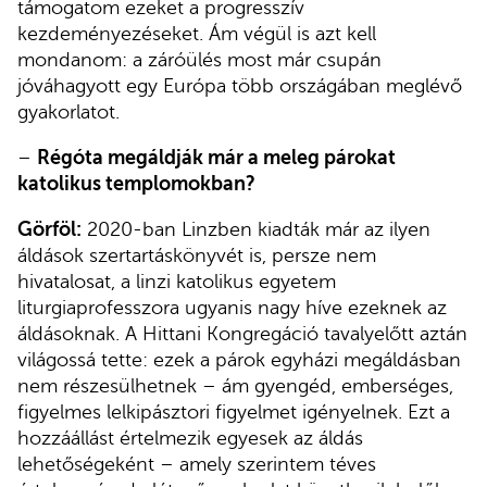
támogatom ezeket a progresszív
kezdeményezéseket. Ám végül is azt kell
mondanom: a záróülés most már csupán
jóváhagyott egy Európa több országában meglévő
gyakorlatot.
–
Régóta megáldják már a meleg párokat
katolikus templomokban?
Görföl:
2020-ban Linzben kiadták már az ilyen
áldások szertartáskönyvét is, persze nem
hivatalosat, a linzi katolikus egyetem
liturgiaprofesszora ugyanis nagy híve ezeknek az
áldásoknak. A Hittani Kongregáció tavalyelőtt aztán
világossá tette: ezek a párok egyházi megáldásban
nem részesülhetnek – ám gyengéd, emberséges,
figyelmes lelkipásztori figyelmet igényelnek. Ezt a
hozzáállást értelmezik egyesek az áldás
lehetőségeként – amely szerintem téves