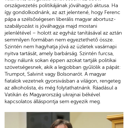
országvezetés politikájának jóváhagyó aktusa. Ha
így gondolkodnánk, az azt jelentené, hogy Ferenc
pápa a szélsőségesen liberális magyar abortusz-
szabályozást is jóváhagyja majd mostani
jelenlétével – holott az egyház tanításával az aztán
semmilyen formában nem egyeztethető össze.
Szintén nem hagyhatja jóvá az üzletek vasárnapi
nyitva tartását, amely barbárság. Szintén furcsa,
hogy nálunk sokan éppen azokat tartják politikai
szövetségesnek, akik a legjobban gyűlölik a pápát:
Trumpot, Salvinit vagy Bolsonarót. A magyar
fiatalok vezetnek gyorsivásban a világon, rengeteg
az alkoholista, és még folytathatnánk. Ráadásul a
Vatikán és Magyarország ukrajnai békével
kapcsolatos álláspontja sem egyezik meg.