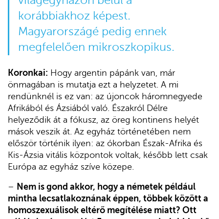
világegyházon belül a
korábbiakhoz képest.
Magyarországé pedig ennek
megfelelően mikroszkopikus.
Koronkai:
Hogy argentin pápánk van, már
önmagában is mutatja ezt a helyzetet. A mi
rendünknél is ez van: az újoncok háromnegyede
Afrikából és Ázsiából való. Északról Délre
helyeződik át a fókusz, az öreg kontinens helyét
mások veszik át. Az egyház történetében nem
először történik ilyen: az ókorban Észak-Afrika és
Kis-Ázsia vitális központok voltak, később lett csak
Európa az egyház szíve közepe.
–
Nem is gond akkor, hogy a németek például
mintha lecsatlakoznának éppen, többek között a
homoszexuálisok eltérő megítélése miatt? Ott