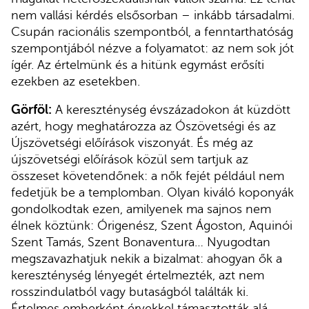
nem vallási kérdés elsősorban – inkább társadalmi.
Csupán racionális szempontból, a fenntarthatóság
szempontjából nézve a folyamatot: az nem sok jót
ígér. Az értelmünk és a hitünk egymást erősíti
ezekben az esetekben.
Görföl:
A kereszténység évszázadokon át küzdött
azért, hogy meghatározza az Ószövetségi és az
Újszövetségi előírások viszonyát. És még az
újszövetségi előírások közül sem tartjuk az
összeset követendőnek: a nők fejét például nem
fedetjük be a templomban. Olyan kiváló koponyák
gondolkodtak ezen, amilyenek ma sajnos nem
élnek köztünk: Órigenész, Szent Ágoston, Aquinói
Szent Tamás, Szent Bonaventura… Nyugodtan
megszavazhatjuk nekik a bizalmat: ahogyan ők a
kereszténység lényegét értelmezték, azt nem
rosszindulatból vagy butaságból találták ki.
Értelmes emberként érvekkel támasztották alá,