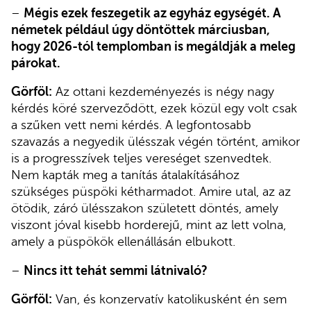
–
Mégis ezek feszegetik az egyház egységét. A
németek például úgy döntöttek márciusban,
hogy 2026-tól templomban is megáldják a meleg
párokat.
Görföl:
Az ottani kezdeményezés is négy nagy
kérdés köré szerveződött, ezek közül egy volt csak
a szűken vett nemi kérdés. A legfontosabb
szavazás a negyedik ülésszak végén történt, amikor
is a progresszívek teljes vereséget szenvedtek.
Nem kapták meg a tanítás átalakításához
szükséges püspöki kétharmadot. Amire utal, az az
ötödik, záró ülésszakon született döntés, amely
viszont jóval kisebb horderejű, mint az lett volna,
amely a püspökök ellenállásán elbukott.
–
Nincs itt tehát semmi látnivaló?
Görföl:
Van, és konzervatív katolikusként én sem