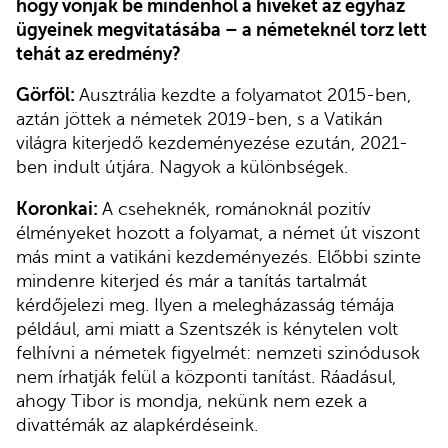
hogy vonják be mindenhol a híveket az egyház
ügyeinek megvitatásába – a németeknél torz lett
tehát az eredmény?
Görföl:
Ausztrália kezdte a folyamatot 2015-ben,
aztán jöttek a németek 2019-ben, s a Vatikán
világra kiterjedő kezdeményezése ezután, 2021-
ben indult útjára. Nagyok a különbségek.
Koronkai:
A cseheknék, románoknál pozitív
élményeket hozott a folyamat, a német út viszont
más mint a vatikáni kezdeményezés. Előbbi szinte
mindenre kiterjed és már a tanítás tartalmát
kérdőjelezi meg. Ilyen a melegházasság témája
például, ami miatt a Szentszék is kénytelen volt
felhívni a németek figyelmét: nemzeti szinódusok
nem írhatják felül a központi tanítást. Ráadásul,
ahogy Tibor is mondja, nekünk nem ezek a
divattémák az alapkérdéseink.