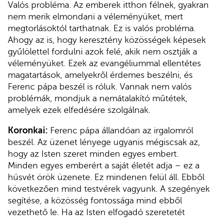
Valós probléma. Az emberek itthon félnek, gyakran
nem merik elmondani a véleményüket, mert
megtorlásoktól tarthatnak. Ez is valós probléma.
Ahogy az is, hogy keresztény közösségek képesek
gyűlölettel fordulni azok felé, akik nem osztják a
véleményüket. Ezek az evangéliummal ellentétes
magatartások, amelyekről érdemes beszélni, és
Ferenc pápa beszél is róluk. Vannak nem valós
problémák, mondjuk a nemátalakító műtétek,
amelyek ezek elfedésére szolgálnak.
Koronkai:
Ferenc pápa állandóan az irgalomról
beszél. Az üzenet lényege ugyanis mégiscsak az,
hogy az Isten szeret minden egyes embert.
Minden egyes emberért a saját életét adja – ez a
húsvét örök üzenete. Ez mindenen felül áll. Ebből
következően mind testvérek vagyunk. A szegények
segítése, a közösség fontossága mind ebből
vezethető le. Ha az Isten elfogadó szeretetét