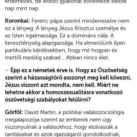
értelmezés, de létező gyakorlat következik belőle
nap mint nap.
Koronkai:
Ferenc pápa szerint mindenesetre nem
ez a lényeg. A lényeg Jézus Krisztus személye és
az Isten irgalmassága. Ez a domináns nála. A
kereszténység alapigazsága. Ha elmerülünk ilyen
partikuláris kérdésekben, hogy mit hogyan és
mettől meddig szabad… Abban nincs élet.
–
Épp ez a németek érve is. Hogy az Ószövetség
szerint a házasságtörő asszonyt meg kell kövezni,
Jézus viszont azt mondta, nem kell. Miért ne
lehetne akkor a homoszexualitásra vonatkozó
ószövetségi szabályokat felülírni?
Görföl:
David Martin, a politikai vallásszociológia
megalapozója szerint az emberek nem úgy
viszonyulnak a vallásokhoz, hogy elolvassák a
tanításaikat és azok igazságáról gondolkodnak,