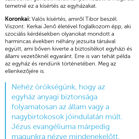
temetné ez a kísértés az egyházakat.
Koronkai:
Valós kísértés, amiről Tibor beszél.
Viszont: Kerkai Jenő életével foglalkozom épp, aki
szociális kérdésekben olyanokat mondott a
harmincas években néhány jezsuita társával
együtt, ami bőven kiverte a biztosítékot egyházi és
állami vezetőknél egyaránt. Erre is van tehát példa
az egyház és rendünk történetében. Meg az
ellenkezőjére is.
Nehéz örökségünk, hogy az
egyház anyagi biztonsága
folyamatosan az állam vagy a
nagybirtokosok jóindulatán múlt.
Jézus evangéliuma márpedig
magunkra nézve mindenekelőtt,