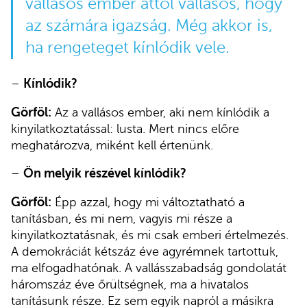
vallásos ember attól vallásos, hogy
az számára igazság. Még akkor is,
ha rengeteget kínlódik vele.
–
Kínlódik?
Görföl:
Az a vallásos ember, aki nem kínlódik a
kinyilatkoztatással: lusta. Mert nincs előre
meghatározva, miként kell értenünk.
–
Ön melyik részével kínlódik?
Görföl:
Épp azzal, hogy mi változtatható a
tanításban, és mi nem, vagyis mi része a
kinyilatkoztatásnak, és mi csak emberi értelmezés.
A demokráciát kétszáz éve agyrémnek tartottuk,
ma elfogadhatónak. A vallásszabadság gondolatát
háromszáz éve őrültségnek, ma a hivatalos
tanításunk része. Ez sem egyik napról a másikra