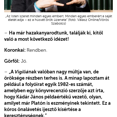
„Az Isten szeret minden egyes embert. Minden egyes emberért a saját
életét adja – ez a húsvét örök üzenete” (fotó: Válasz Online/Vörös
Szabolcs)
–
Ha már hazakanyarodtunk, találják ki, kitől
való a most következő idézet!
Koronkai:
Rendben.
Görföl:
Jó.
–
„A
Vigiliá
nak valóban nagy múltja van, de
öröksége részben terhes is. A minap lapoztam át
például a folyóirat egyik 1982-es számát,
amelyben egy könyvrecenzió szerzője azt írta,
hogy Kádár János példaértékű vezető, olyan,
amilyet már Platón is eszményinek tekintett. Ez a
kóros önalávetés ijesztő kísértése a
kereszténységnek.”