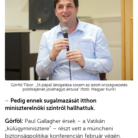
Görföl Tibor: „[A pápa] látogatása sosem az adott országvezetés
politikájának jóváhagyó aktusa” (fotó: Magyar Kurír)
–
Pedig ennek sugalmazását itthon
miniszterelnöki szintről hallhattuk.
Görföl:
Paul Gallagher érsek – a Vatikán
„külügyminisztere” – részt vett a müncheni
biztonságpolitikai konferencián február végén.