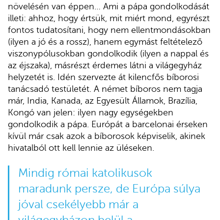
növelésén van éppen… Ami a pápa gondolkodását
illeti: ahhoz, hogy értsük, mit miért mond, egyrészt
fontos tudatosítani, hogy nem ellentmondásokban
(ilyen a jó és a rossz), hanem egymást feltételező
viszonypólusokban gondolkodik (ilyen a nappal és
az éjszaka), másrészt érdemes látni a világegyház
helyzetét is. Idén szervezte át kilencfős bíborosi
tanácsadó testületét. A német bíboros nem tagja
már, India, Kanada, az Egyesült Államok, Brazília,
Kongó van jelen: ilyen nagy egységekben
gondolkodik a pápa. Európát a barcelonai érseken
kívül már csak azok a bíborosok képviselik, akinek
hivatalból ott kell lennie az üléseken.
Mindig római katolikusok
maradunk persze, de Európa súlya
jóval csekélyebb már a