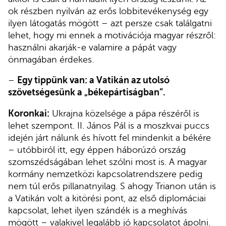
ok részben nyilván az erős lobbitevékenység egy
ilyen látogatás mögött – azt persze csak találgatni
lehet, hogy mi ennek a motivációja magyar részről:
használni akarják-e valamire a pápát vagy
önmagában érdekes.
–
Egy tippünk van: a Vatikán az utolsó
szövetségesünk a „békepártiságban”.
Koronkai:
Ukrajna közelsége a pápa részéről is
lehet szempont. II. János Pál is a moszkvai puccs
idején járt nálunk és hívott fel mindenkit a békére
– utóbbiról itt, egy éppen háborúzó ország
szomszédságában lehet szólni most is. A magyar
kormány nemzetközi kapcsolatrendszere pedig
nem túl erős pillanatnyilag. S ahogy Trianon után is
a Vatikán volt a kitörési pont, az első diplomáciai
kapcsolat, lehet ilyen szándék is a meghívás
mögött – valakivel legalább jó kapcsolatot ápolni.