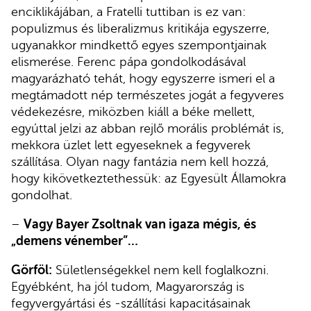
enciklikájában, a Fratelli tuttiban is ez van:
populizmus és liberalizmus kritikája egyszerre,
ugyanakkor mindkettő egyes szempontjainak
elismerése. Ferenc pápa gondolkodásával
magyarázható tehát, hogy egyszerre ismeri el a
megtámadott nép természetes jogát a fegyveres
védekezésre, miközben kiáll a béke mellett,
egyúttal jelzi az abban rejlő morális problémát is,
mekkora üzlet lett egyeseknek a fegyverek
szállítása. Olyan nagy fantázia nem kell hozzá,
hogy kikövetkeztethessük: az Egyesült Államokra
gondolhat.
–
Vagy Bayer Zsoltnak van igaza mégis, és
„demens vénember”…
Görföl:
Sületlenségekkel nem kell foglalkozni.
Egyébként, ha jól tudom, Magyarország is
fegyvergyártási és -szállítási kapacitásainak