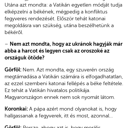
Utána azt mondta: a Vatikán egyetlen módját tudja
elképzelni a békének, mégpedig a konfliktus
fegyveres rendezését. Először tehát katonai
megoldásra van szükség, utána beszélhetünk a
békéről.
–
Nem azt mondta, hogy az ukránok hagyják már
abba a harcot és legyen csak az oroszoké az
országuk ötöde?
Görföl:
Nem. Azt mondta, egy szuverén ország
megtámadása a Vatikán számára is elfogadhatatlan,
az ezzel szembeni katonai fellépés a béke feltétele.
Ez tehát a Vatikán hivatalos politikája.
Magyarországon ennek nem sok nyomát látom.
Koronkai:
A pápa azért mond olyanokat is, hogy
hallgassanak a fegyverek, itt és most, azonnal…
Görföl:
Persze, ahogy azt is, hogy morális