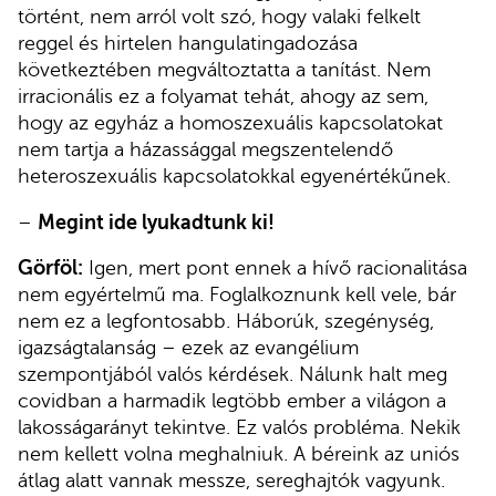
történt, nem arról volt szó, hogy valaki felkelt
reggel és hirtelen hangulatingadozása
következtében megváltoztatta a tanítást. Nem
irracionális ez a folyamat tehát, ahogy az sem,
hogy az egyház a homoszexuális kapcsolatokat
nem tartja a házassággal megszentelendő
heteroszexuális kapcsolatokkal egyenértékűnek.
–
Megint ide lyukadtunk ki!
Görföl:
Igen, mert pont ennek a hívő racionalitása
nem egyértelmű ma. Foglalkoznunk kell vele, bár
nem ez a legfontosabb. Háborúk, szegénység,
igazságtalanság – ezek az evangélium
szempontjából valós kérdések. Nálunk halt meg
covidban a harmadik legtöbb ember a világon a
lakosságarányt tekintve. Ez valós probléma. Nekik
nem kellett volna meghalniuk. A béreink az uniós
átlag alatt vannak messze, sereghajtók vagyunk.