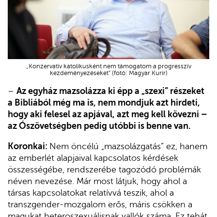
„Konzervatív katolikusként nem támogatom a progresszív
kezdeményezéseket” (fotó: Magyar Kurír)
–
Az egyház mazsolázza ki épp a „szexi” részeket
a Bibliából még ma is, nem mondjuk azt hirdeti,
hogy aki felesel az apjával, azt meg kell kövezni –
az Ószövetségben pedig utóbbi is benne van.
Koronkai:
Nem öncélú „mazsolázgatás” ez, hanem
az emberlét alapjaival kapcsolatos kérdések
összességébe, rendszerébe tagozódó problémák
néven nevezése. Már most látjuk, hogy ahol a
társas kapcsolatokat relatívvá teszik, ahol a
transzgender-mozgalom erős, máris csökken a
magukat heteroszexuálisnak vallók száma. Ez tehát