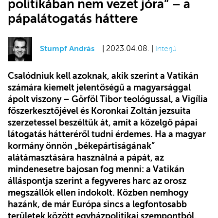
politikában nem vezet jóra” – a
pápalátogatás háttere
Stumpf András
| 2023.04.08. |
Interjú
Csalódniuk kell azoknak, akik szerint a Vatikán
számára kiemelt jelentőségű a magyarsággal
ápolt viszony – Görföl Tibor teológussal, a Vigília
főszerkesztőjével és Koronkai Zoltán jezsuita
szerzetessel beszéltük át, amit a közelgő pápai
látogatás hátteréről tudni érdemes. Ha a magyar
kormány önnön „békepártiságának”
alátámasztására használná a pápát, az
mindenesetre bajosan fog menni: a Vatikán
álláspontja szerint a fegyveres harc az orosz
megszállók ellen indokolt. Közben nemhogy
hazánk, de már Európa sincs a legfontosabb
területek között egyházpolitikai szempontból.