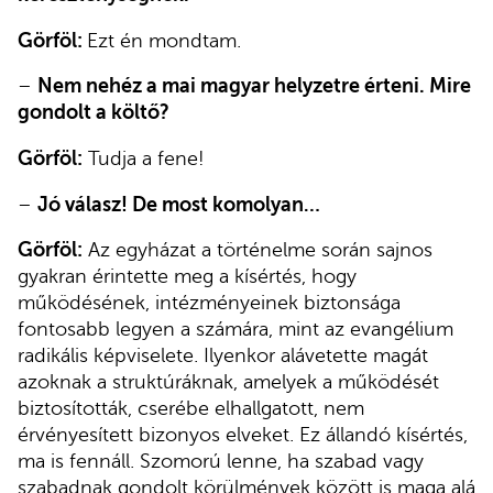
Görföl:
Ezt én mondtam.
–
Nem nehéz a mai magyar helyzetre érteni. Mire
gondolt a költő?
Görföl:
Tudja a fene!
–
Jó válasz! De most komolyan…
Görföl:
Az egyházat a történelme során sajnos
gyakran érintette meg a kísértés, hogy
működésének, intézményeinek biztonsága
fontosabb legyen a számára, mint az evangélium
radikális képviselete. Ilyenkor alávetette magát
azoknak a struktúráknak, amelyek a működését
biztosították, cserébe elhallgatott, nem
érvényesített bizonyos elveket. Ez állandó kísértés,
ma is fennáll. Szomorú lenne, ha szabad vagy
szabadnak gondolt körülmények között is maga alá