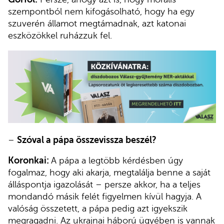
szempontból nem kifogásolható, hogy ha egy
szuverén államot megtámadnak, azt katonai
eszközökkel ruházzuk fel.
–
Szóval a pápa összevissza beszél?
Koronkai:
A pápa a legtöbb kérdésben úgy
fogalmaz, hogy aki akarja, megtalálja benne a saját
álláspontja igazolását – persze akkor, ha a teljes
mondandó másik felét figyelmen kívül hagyja. A
valóság összetett, a pápa pedig azt igyekszik
megragadni. Az ukrajnai háború ügyében is vannak