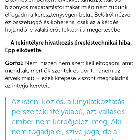
bizonyos magatartásformákat miért nem tudunk
elfogadni a kereszténységen belül. Belülről nézve
ez összefüggő és koherens, csak az a kérdés,
hajlandó-e valaki erőt fektetni a megértésébe.
–
A tekintélyre hivatkozás érveléstechnikai hiba.
Épp elkövette.
Görföl:
Nem, hiszen nem azért kell elfogadni, amit
mondtak, mert ők szentek és pont, hanem az
érveik miatt – ezek kifejtése viszont meghaladná
az interjú kereteit.
Az isteni közlés, a kinyilatkoztatás
persze tekintélyalapú, azt vallásos
ember nem kérdőjelezi meg. Aki
nem fogadja el, szíve joga, de a