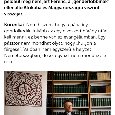
például még nem járt Ferenc, a „genderlobbinak”
ellenálló Afrikába és Magyarországra viszont
visszajár…
Koronkai:
Nem hiszem, hogy a pápa így
gondolkodik. Inkább az egy elveszett bárány után
kell menni, ez benne van az evangéliumban. Egy
pásztor nem mondhat olyat, hogy „hulljon a
férgese”. Valóban nem egyszerű a helyzet
Németországban, de az egyház nem mondhat le
róla.