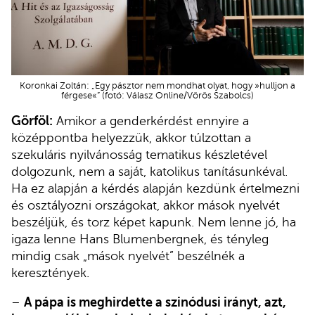
Koronkai Zoltán: „Egy pásztor nem mondhat olyat, hogy »hulljon a
férgese«” (fotó: Válasz Online/Vörös Szabolcs)
Görföl:
Amikor a genderkérdést ennyire a
középpontba helyezzük, akkor túlzottan a
szekuláris nyilvánosság tematikus készletével
dolgozunk, nem a saját, katolikus tanításunkéval.
Ha ez alapján a kérdés alapján kezdünk értelmezni
és osztályozni országokat, akkor mások nyelvét
beszéljük, és torz képet kapunk. Nem lenne jó, ha
igaza lenne Hans Blumenbergnek, és tényleg
mindig csak „mások nyelvét” beszélnék a
keresztények.
–
A pápa is meghirdette a szinódusi irányt, azt,