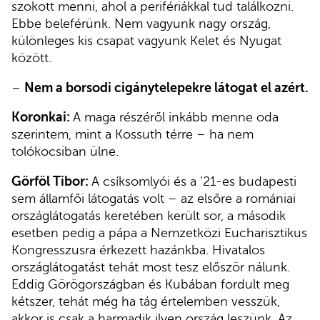
szokott menni, ahol a perifériákkal tud találkozni.
Ebbe beleférünk. Nem vagyunk nagy ország,
különleges kis csapat vagyunk Kelet és Nyugat
között.
–
Nem a borsodi cigánytelepekre látogat el azért.
Koronkai:
A maga részéről inkább menne oda
szerintem, mint a Kossuth térre – ha nem
tolókocsiban ülne.
Görföl Tibor:
A csíksomlyói és a ’21-es budapesti
sem államfői látogatás volt – az elsőre a romániai
országlátogatás keretében került sor, a második
esetben pedig a pápa a Nemzetközi Eucharisztikus
Kongresszusra érkezett hazánkba. Hivatalos
országlátogatást tehát most tesz először nálunk.
Eddig Görögországban és Kubában fordult meg
kétszer, tehát még ha tág értelemben vesszük,
akkor is csak a harmadik ilyen ország leszünk. Az