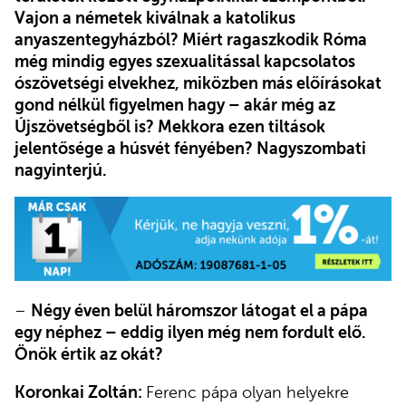
Vajon a németek kiválnak a katolikus
anyaszentegyházból? Miért ragaszkodik Róma
még mindig egyes szexualitással kapcsolatos
ószövetségi elvekhez, miközben más előírásokat
gond nélkül figyelmen hagy
–
akár még az
Újszövetségből is? Mekkora ezen tiltások
jelentősége a húsvét fényében? Nagyszombati
nagyinterjú.
–
Négy éven belül háromszor látogat el a pápa
egy néphez – eddig ilyen még nem fordult elő.
Önök értik az okát?
Koronkai Zoltán:
Ferenc pápa olyan helyekre