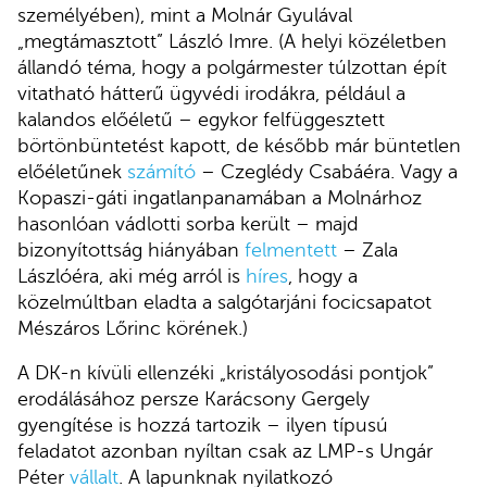
személyében), mint a Molnár Gyulával
„megtámasztott” László Imre. (A helyi közéletben
állandó téma, hogy a polgármester túlzottan épít
vitatható hátterű ügyvédi irodákra, például a
kalandos előéletű – egykor felfüggesztett
börtönbüntetést kapott, de később már büntetlen
előéletűnek
számító
– Czeglédy Csabáéra. Vagy a
Kopaszi-gáti ingatlanpanamában a Molnárhoz
hasonlóan vádlotti sorba került – majd
bizonyítottság hiányában
felmentett
– Zala
Lászlóéra, aki még arról is
híres
, hogy a
közelmúltban eladta a salgótarjáni focicsapatot
Mészáros Lőrinc körének.)
A DK-n kívüli ellenzéki „kristályosodási pontjok”
erodálásához persze Karácsony Gergely
gyengítése is hozzá tartozik – ilyen típusú
feladatot azonban nyíltan csak az LMP-s Ungár
Péter
vállalt
. A lapunknak nyilatkozó