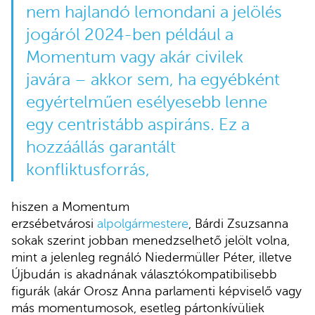
nem hajlandó lemondani a jelölés
jogáról 2024-ben például a
Momentum vagy akár civilek
javára – akkor sem, ha egyébként
egyértelműen esélyesebb lenne
egy centristább aspiráns. Ez a
hozzáállás garantált
konfliktusforrás,
hiszen a Momentum
erzsébetvárosi
alpolgármestere
, Bárdi Zsuzsanna
sokak szerint jobban menedzselhető jelölt volna,
mint a jelenleg regnáló Niedermüller Péter, illetve
Újbudán is akadnának választókompatibilisebb
figurák (akár Orosz Anna parlamenti képviselő vagy
más momentumosok, esetleg pártonkívüliek