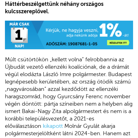
Háttérbeszélgettünk néhány országos
kulcsszereplővel.
Múlt csütörtökön „kellett volna” felrobbannia az
Újbudát vezető ellenzéki koalíciónak, de a drámát
végül elodázta László Imre polgármester. Budapest
legnépesebb kerületében, az ország ötödik számú
„nagyvárosában” azzal kezdődött az ellenzéki
haragszomrád, hogy Gyurcsány Ferenc november
végén döntött: pártja színeiben nem a helyben alig
ismert Bakai-Nagy Zita alpolgármestert és nem is a
korábbi településvezetőt, a 2021-es
előválasztáson
kikapott
Molnár Gyulát akarja
polgármesterjelöltként látni 2024-ben. Hanem azt