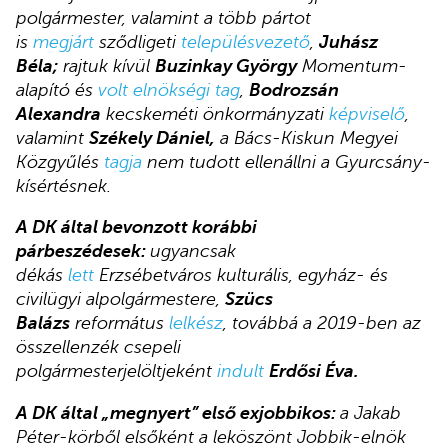
polgármester, valamint a több pártot
is
megjárt
sződligeti
településvezető
,
Juhász
Béla;
rajtuk kívül
Buzinkay György
Momentum-
alapító és
volt elnökségi tag
,
Bodrozsán
Alexandra
kecskeméti önkormányzati
képviselő
,
valamint
Székely Dániel,
a Bács-Kiskun Megyei
Közgyűlés
tagja
nem tudott ellenállni a Gyurcsány-
kísértésnek.
A DK által bevonzott korábbi
párbeszédesek:
ugyancsak
dékás
lett
Erzsébetváros kulturális, egyház- és
civilügyi alpolgármestere,
Szücs
Balázs
református
lelkész
, továbbá a 2019-ben az
összellenzék csepeli
polgármesterjelöltjeként
indult
Erdősi Éva.
A DK által „megnyert” első exjobbikos:
a Jakab
Péter-körből elsőként a leköszönt Jobbik-elnök