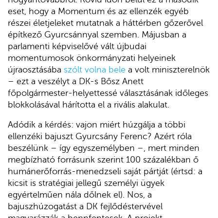
eset, hogy a Momentum és az ellenzék egyéb
részei életjeleket mutatnak a háttérben gőzerővel
építkező Gyurcsánnyal szemben. Májusban a
parlamenti képviselővé vált újbudai
momentumosok önkormányzati helyeinek
újraosztásába
szólt volna bele
a volt miniszterelnök
– ezt a veszélyt a DK-s Bősz Anett
főpolgármester-helyettessé választásának időleges
blokkolásával hárította el a rivális alakulat.
Adódik a kérdés: vajon miért húzgálja a többi
ellenzéki bajuszt Gyurcsány Ferenc? Azért róla
beszélünk – így egyszemélyben –, mert minden
megbízható forrásunk szerint 100 százalékban ő
humánerőforrás-menedzseli saját pártját (értsd: a
kicsit is stratégiai jellegű személyi ügyek
egyértelműen nála dőlnek el). Nos, a
bajuszhúzogatást a DK fejlődéstervével