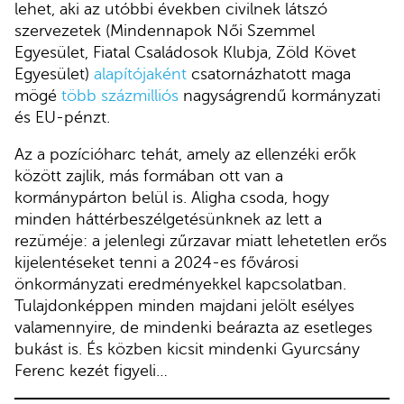
lehet, aki az utóbbi években civilnek látszó
szervezetek (Mindennapok Női Szemmel
Egyesület, Fiatal Családosok Klubja, Zöld Követ
Egyesület)
alapítójaként
csatornázhatott maga
mögé
több százmilliós
nagyságrendű kormányzati
és EU-pénzt.
Az a pozícióharc tehát, amely az ellenzéki erők
között zajlik, más formában ott van a
kormánypárton belül is. Aligha csoda, hogy
minden háttérbeszélgetésünknek az lett a
rezüméje: a jelenlegi zűrzavar miatt lehetetlen erős
kijelentéseket tenni a 2024-es fővárosi
önkormányzati eredményekkel kapcsolatban.
Tulajdonképpen minden majdani jelölt esélyes
valamennyire, de mindenki beárazta az esetleges
bukást is. És közben kicsit mindenki Gyurcsány
Ferenc kezét figyeli…