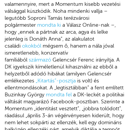
valamennyire, mert a Momentum kisebb vezetési
válsággal küszködik. Noha mindenki vallja –
legutóbb Soproni Tamás terézvárosi
polgármester
mondta ki
a Válasz Online-nak –,
hogy „ennek a pártnak az arca, agya és lelke
jelenleg is Donáth Anna”, az alakulatot
családi
okokból
mégsem ő, hanem a nála jóval
ismeretlenebb, konzervatív
famíliából
származó
Gelencsér Ferenc irányítja. A
DK igyekszik kíméletlenül kihasználni az ebből a
helyzetből adódó hibákat (amilyen Gelencsér
emlékezetes
„Kitartás”-posztja
is volt) és
ellentmondásokat. A „legtisztábban” a fent említett
Buzinkay György
mondta fel
a DK-leckét a politikai
váltását magyarázó Facebook-posztban. Szerinte a
Momentum „identitást vesztett”, „jobbra tolódott”,
ráadásul „április 3-án végérvényesen kiderült, hogy
nem lehet sokpárti az ellenzék, kell egy domináns
balközép ellenzéki párt, amelyik diktálja a tempót,