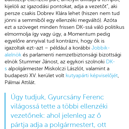
kijelöli az igazodási pontokat, adja a vezetőt”, aki
persze csakis Dobrev Klára lehet (hiszen nem tud
jönni a semmiből egy ellenzéki megváltó). Azóta
ezt a szöveget minden frissen DK-ssá váló politikus
elmormolja így vagy úgy, a Momentum pedig
egyelőre annyival tud kontrázni, hogy ők is
igazoltak ezt-azt – például a korábbi
Jobbik-
alelnök
és parlamenti nemzetbiztonsági bizottsági
elnök Stummer Jánost, az egykori szolnoki
DK-
s
alpolgármester Miskolczi Lászlót, valamint a
budapesti XV. kerület volt
kutyapárti képviselőjét
,
Pálmai Attilát.
Úgy tudjuk, Gyurcsány Ferenc
világossá tette a többi ellenzéki
vezetőnek: ahol jelenleg az ő
pártja adja a polgármestert, ott