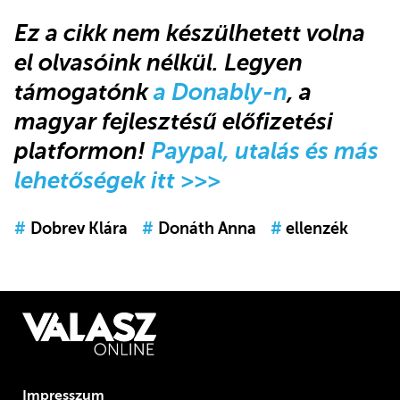
Ez a cikk
nem készülhetett volna
el olvasóink nélkül.
Legyen
támogatónk
a Donably-n
, a
magyar fejlesztésű előfizetési
platformon!
Paypal, utalás és más
lehetőségek itt >>>
#
Dobrev Klára
#
Donáth Anna
#
ellenzék
Impresszum