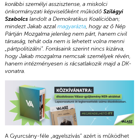
korábbi személyi asszisztense, a miskolci
önkormányzati képviselőként működő
Szilágyi
Szabolcs
landolt a Demokratikus Koalícióban;
mindezt Jakab azzal
magyarázta
, hogy az ő Nép
Pártján Mozgalma jelenleg nem párt, hanem civil
társaság, tehát oda nem is lehetett volna menni
„pártpolitizálni”. Forrásaink szerint nincs kizárva,
hogy Jakab mozgalma nemcsak személyek révén,
hanem intézményesen is rácsatlakozik majd a DK-
vonatra.
A Gyurcsány-féle „agyelszívás” azért is működhet