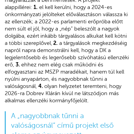
magyarázzák a bennfentesek. A projekt
alappillérei:
1.
el kell kerülni, hogy a 2024-es
önkormányzati jelölteket előválasztáson válassza ki
az ellenzék; a 2022-es parlamenti erőpróba előtt
nem sült el jól, hogy a „nép” beleszólt a nagyok
dolgába, ezért
inkább tárgyalásos alkukat kell kötni
a többi szereplővel,
2.
a tárgyalások megkezdéséig
napról napra demonstrálni kell, hogy a DK a
legjelentősebb és legerősebb szívóhatású ellenzéki
erő,
3.
ehhez nem elég csak működni és
elfogyasztani az MSZP maradékait, hanem túl kell
nyúlni anyapárton, és nagyobbnak tűnni a
valóságosnál,
4.
olyan helyzetet teremteni, hogy
2026-ra Dobrev Klárán kívül ne látszódjon más
alkalmas ellenzéki kormányfőjelölt.
A „nagyobbnak tűnni a
valóságosnál” című projekt első