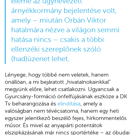
eleme az úgynevezett
árnyékkormány
bejelentése
volt,
amely – miután Orbán Viktor
hatalmára nézve a világon semmi
hatása nincs – csakis a többi
ellenzéki szereplőnek szóló
(had)üzenet lehet.
Lényege, hogy többé nem veletek, hanem
önállóan, a mi bejáratott „hivatalnokainkkal”
megyünk előre, lehet csatlakozni. Ugyancsak a
Gyurcsány-formáció önfelfújásának eszköze a DK
Tv beharangozása és
elindítása
, amely a
valóságban nem tévécsatorna, hanem egy heti
egyszer jelentkező beszélő fejes, hírkommentelős
műsor. És mivel az anyapárti potentátok
elszipkázásának már nincs sportértéke – az óbudai