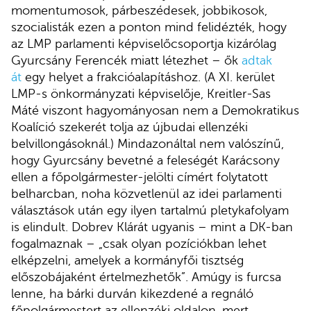
momentumosok, párbeszédesek, jobbikosok,
szocialisták ezen a ponton mind felidézték, hogy
az LMP parlamenti képviselőcsoportja kizárólag
Gyurcsány Ferencék miatt létezhet – ők
adtak
át
egy helyet a frakcióalapításhoz. (A XI. kerület
LMP-s önkormányzati képviselője, Kreitler-Sas
Máté viszont hagyományosan nem a Demokratikus
Koalíció szekerét tolja az újbudai ellenzéki
belvillongásoknál.) Mindazonáltal nem valószínű,
hogy Gyurcsány bevetné a feleségét Karácsony
ellen a főpolgármester-jelölti címért folytatott
belharcban, noha közvetlenül az idei parlamenti
választások után egy ilyen tartalmú pletykafolyam
is elindult. Dobrev Klárát ugyanis – mint a DK-ban
fogalmaznak – „csak olyan pozíciókban lehet
elképzelni, amelyek a kormányfői tisztség
előszobájaként értelmezhetők”. Amúgy is furcsa
lenne, ha bárki durván kikezdené a regnáló
főpolgármestert az ellenzéki oldalon, mert