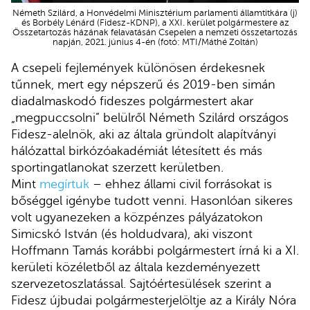
Németh Szilárd, a Honvédelmi Minisztérium parlamenti államtitkára (j)
és Borbély Lénárd (Fidesz-KDNP), a XXI. kerület polgármestere az
Összetartozás házának felavatásán Csepelen a nemzeti összetartozás
napján, 2021. június 4-én (fotó: MTI/Máthé Zoltán)
A csepeli fejlemények különösen érdekesnek
tűnnek, mert egy népszerű és 2019-ben simán
diadalmaskodó fideszes polgármestert akar
„megpuccsolni” belülről Németh Szilárd országos
Fidesz-alelnök, aki az általa gründolt alapítványi
hálózattal birkózóakadémiát létesített és más
sportingatlanokat szerzett kerületben.
Mint
megírtuk
– ehhez állami civil forrásokat is
bőséggel igénybe tudott venni. Hasonlóan sikeres
volt ugyanezeken a közpénzes pályázatokon
Simicskó István (és holdudvara), aki viszont
Hoffmann Tamás korábbi polgármestert írná ki a XI.
kerületi közéletből az általa kezdeményezett
szervezetoszlatással. Sajtóértesülések szerint a
Fidesz újbudai polgármesterjelöltje az a Király Nóra