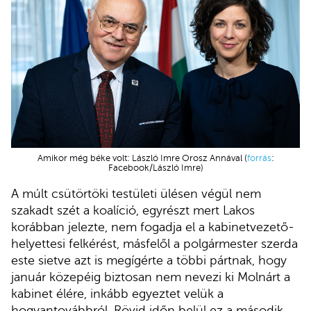
Amikor még béke volt: László Imre Orosz Annával (
forrás
:
Facebook/László Imre)
A múlt csütörtöki testületi ülésen végül nem
szakadt szét a koalíció, egyrészt mert Lakos
korábban jelezte, nem fogadja el a kabinetvezető-
helyettesi felkérést, másfelől a polgármester szerda
este sietve azt is megígérte a többi pártnak, hogy
január közepéig biztosan nem nevezi ki Molnárt a
kabinet élére, inkább egyeztet velük a
hogyantovábbról. Rövid időn belül ez a második