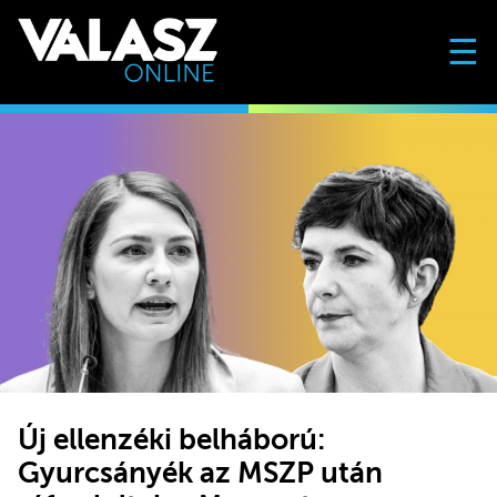
☰
Új ellenzéki belháború:
Gyurcsányék az MSZP után