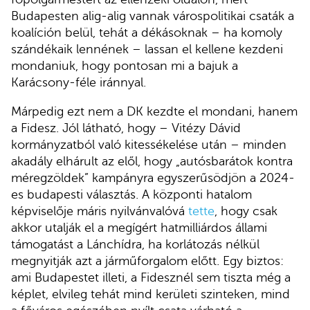
Budapesten alig-alig vannak várospolitikai csaták a
koalíción belül, tehát a dékásoknak – ha komoly
szándékaik lennének – lassan el kellene kezdeni
mondaniuk, hogy pontosan mi a bajuk a
Karácsony-féle iránnyal.
Márpedig ezt nem a DK kezdte el mondani, hanem
a Fidesz. Jól látható, hogy – Vitézy Dávid
kormányzatból való kitessékelése után – minden
akadály elhárult az elől, hogy „autósbarátok kontra
méregzöldek” kampányra egyszerűsödjön a 2024-
es budapesti választás. A központi hatalom
képviselője máris nyilvánvalóvá
tette
, hogy csak
akkor utalják el a megígért hatmilliárdos állami
támogatást a Lánchídra, ha korlátozás nélkül
megnyitják azt a járműforgalom előtt. Egy biztos:
ami Budapestet illeti, a Fidesznél sem tiszta még a
képlet, elvileg tehát mind kerületi szinteken, mind