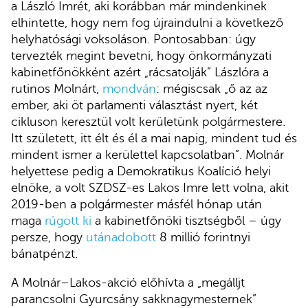
a László Imrét, aki korábban már mindenkinek
elhintette, hogy nem fog újraindulni a következő
helyhatósági voksoláson. Pontosabban: úgy
tervezték megint bevetni, hogy önkormányzati
kabinetfőnökként azért „rácsatolják” Lászlóra a
rutinos Molnárt,
mondván
: mégiscsak „ő az az
ember, aki öt parlamenti választást nyert, két
cikluson keresztül volt kerületünk polgármestere.
Itt született, itt élt és él a mai napig, mindent tud és
mindent ismer a kerülettel kapcsolatban”. Molnár
helyettese pedig a Demokratikus Koalíció helyi
elnöke, a volt SZDSZ-es Lakos Imre lett volna, akit
2019-ben a polgármester másfél hónap után
maga
rúgott ki
a kabinetfőnöki tisztségből – úgy
persze, hogy
utánadobott
8 millió forintnyi
bánatpénzt.
A Molnár–Lakos-akció előhívta a „megálljt
parancsolni Gyurcsány sakknagymesternek”