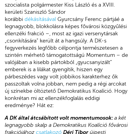
szocialista polgármester Kiss László és a XVIII.
kerületi Szaniszló Sándor
korábbi
dékásításával
Gyurcsány Ferenc pártjáé a
legnagyobb, blokkolásra képes fővárosi közgyűlési
ellenzéki frakció –, most az igazi versenytársak
„csonkítására” került át a hangsúly. A DK-s
fegyverkezés legfőbb célpontja természetesen a
szintén mérhető támogatottságú Momentum – de
valójában a kisebb pártokból „gyucsanyizált”
emberek is a lilákat gyengítik, hiszen egy
párbeszédes vagy volt jobbikos karakterhez ők
passzoltak volna jobban, nem pedig a régi arcokat
új színekbe öltöztető Demokratikus Koalíció. Hogy
konkrétan mi az ellenzékfoglalás eddigi
eredménye? Hát ez:
A DK által átcsábított volt momentumosok:
a két
legnagyobb skalp a Demokratikus Koalíció fővárosi
frakciójához
csatlakozó
Déri Tibor
újpesti