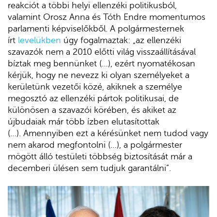
reakciót a többi helyi ellenzéki politikusból,
valamint Orosz Anna és Tóth Endre momentumos
parlamenti képviselőkből. A polgármesternek
írt
levelükben
úgy fogalmaztak: „az ellenzéki
szavazók nem a 2010 előtti világ visszaállításával
bíztak meg bennünket (…), ezért nyomatékosan
kérjük, hogy ne nevezz ki olyan személyeket a
kerületünk vezetői közé, akiknek a személye
megosztó az ellenzéki pártok politikusai, de
különösen a szavazói körében, és akiket az
újbudaiak már több ízben elutasítottak
(…). Amennyiben ezt a kérésünket nem tudod vagy
nem akarod megfontolni (…), a polgármester
mögött álló testületi többség biztosítását már a
decemberi ülésen sem tudjuk garantálni”.