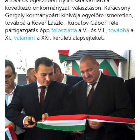
a főváros egészében nyílt csata várható a
következő önkormányzati választáson. Karácsony
Gergely kormánypárti kihívója egyelőre ismeretlen,
továbbá a Kövér László–Kubatov Gábor-féle
pártigazgatás épp
feloszlatta
a VI. és VII.,
továbbá
a
XI.,
valamint
a XXI. kerületi alapsejteket.