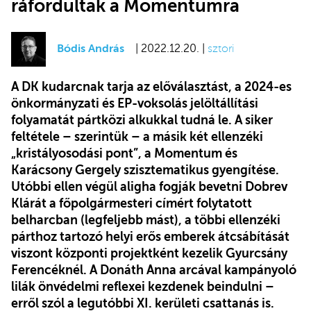
ráfordultak a Momentumra
Bódis András
| 2022.12.20. |
sztori
A DK kudarcnak tarja az előválasztást, a 2024-es
önkormányzati és EP-voksolás jelöltállítási
folyamatát pártközi alkukkal tudná le. A siker
feltétele – szerintük – a másik két ellenzéki
„kristályosodási pont”, a Momentum és
Karácsony Gergely szisztematikus gyengítése.
Utóbbi ellen végül aligha fogják bevetni Dobrev
Klárát a főpolgármesteri címért folytatott
belharcban (legfeljebb mást), a többi ellenzéki
párthoz tartozó helyi erős emberek átcsábítását
viszont központi projektként kezelik Gyurcsány
Ferencéknél. A Donáth Anna arcával kampányoló
lilák önvédelmi reflexei kezdenek beindulni –
erről szól a legutóbbi XI. kerületi csattanás is.