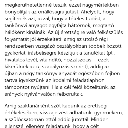
megkerülhetetlenné teszik, ezzel nagymértékben
bonyolítják az önállóságra jutást. Ahelyett, hogy
segítenék azt, azzal, hogy a tételes tudást, a
tankönyvi anyagot egyfajta háttérnek, megtartó
hálóként kínálnák. Az új érettségire való felkészülés
folyamatát jól érzékelteti: amíg az utolsó régi
rendszerben vizsgázó osztályokban többek között
gyakorlati írásbeliségre készítjük a tanulókat (pl.:
hivatalos levél, vitaindító, hozzászólás – ezek
kikerülnek az új szabályozás szerint), addig az
újban a négy tankönyv anyagát egészében fejben
tartva igyekszünk az irodalmi feladatlaphoz
támpontot nyújtani. Ha a cél felől közelítünk, az
arányok nyilvánvalóan felborultak.
Amíg szaktanárként szót kapunk az érettségi
értékelésében, visszajelzést adhatunk: gyermekem,
a szülőcsatornán ettől eddig jutottál. Minden
ellenszél ellenére feladatunk, hogy a célt