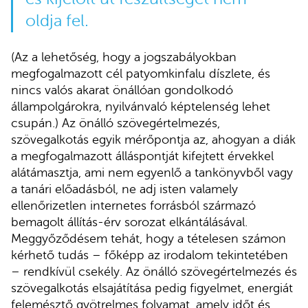
oldja fel.
(Az a lehetőség, hogy a jogszabályokban
megfogalmazott cél patyomkinfalu díszlete, és
nincs valós akarat önállóan gondolkodó
állampolgárokra, nyilvánvaló képtelenség lehet
csupán.) Az önálló szövegértelmezés,
szövegalkotás egyik mérőpontja az, ahogyan a diák
a megfogalmazott álláspontját kifejtett érvekkel
alátámasztja, ami nem egyenlő a tankönyvből vagy
a tanári előadásból, ne adj isten valamely
ellenőrizetlen internetes forrásból származó
bemagolt állítás-érv sorozat elkántálásával.
Meggyőződésem tehát, hogy a tételesen számon
kérhető tudás – főképp az irodalom tekintetében
– rendkívül csekély. Az önálló szövegértelmezés és
szövegalkotás elsajátítása pedig figyelmet, energiát
felemésztő gyötrelmes folyamat, amely időt és