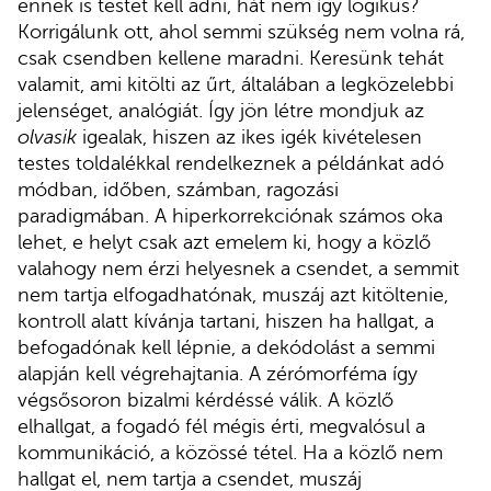
ennek is testet kell adni, hát nem így logikus?
Korrigálunk ott, ahol semmi szükség nem volna rá,
csak csendben kellene maradni. Keresünk tehát
valamit, ami kitölti az űrt, általában a legközelebbi
jelenséget, analógiát. Így jön létre mondjuk az
olvasik
igealak, hiszen az ikes igék kivételesen
testes toldalékkal rendelkeznek a példánkat adó
módban, időben, számban, ragozási
paradigmában. A hiperkorrekciónak számos oka
lehet, e helyt csak azt emelem ki, hogy a közlő
valahogy nem érzi helyesnek a csendet, a semmit
nem tartja elfogadhatónak, muszáj azt kitöltenie,
kontroll alatt kívánja tartani, hiszen ha hallgat, a
befogadónak kell lépnie, a dekódolást a semmi
alapján kell végrehajtania. A zérómorféma így
végsősoron bizalmi kérdéssé válik. A közlő
elhallgat, a fogadó fél mégis érti, megvalósul a
kommunikáció, a közössé tétel. Ha a közlő nem
hallgat el, nem tartja a csendet, muszáj