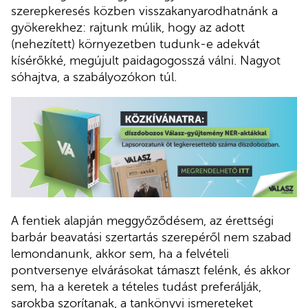
szerepkeresés közben visszakanyarodhatnánk a
gyökerekhez: rajtunk múlik, hogy az adott
(nehezített) környezetben tudunk-e adekvát
kísérőkké, megújult paidagogosszá válni. Nagyot
sóhajtva, a szabályozókon túl.
A fentiek alapján meggyőződésem, az érettségi
barbár beavatási szertartás szerepéről nem szabad
lemondanunk, akkor sem, ha a felvételi
pontversenye elvárásokat támaszt felénk, és akkor
sem, ha a keretek a tételes tudást preferálják,
sarokba szorítanak, a tankönyvi ismereteket