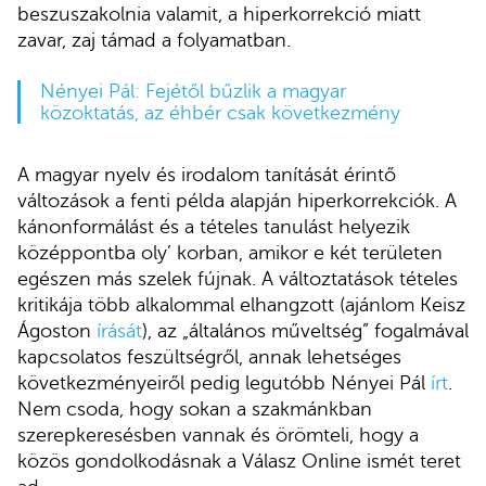
beszuszakolnia valamit, a hiperkorrekció miatt
zavar, zaj támad a folyamatban.
Nényei Pál: Fejétől bűzlik a magyar
közoktatás, az éhbér csak következmény
A magyar nyelv és irodalom tanítását érintő
változások a fenti példa alapján hiperkorrekciók. A
kánonformálást és a tételes tanulást helyezik
középpontba oly’ korban, amikor e két területen
egészen más szelek fújnak. A változtatások tételes
kritikája több alkalommal elhangzott (ajánlom Keisz
Ágoston
írását
), az „általános műveltség” fogalmával
kapcsolatos feszültségről, annak lehetséges
következményeiről pedig legutóbb Nényei Pál
írt
.
Nem csoda, hogy sokan a szakmánkban
szerepkeresésben vannak és örömteli, hogy a
közös gondolkodásnak a Válasz Online ismét teret