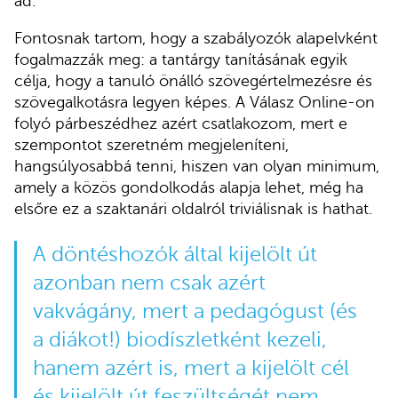
ad.
Fontosnak tartom, hogy a szabályozók alapelvként
fogalmazzák meg: a tantárgy tanításának egyik
célja, hogy a tanuló önálló szövegértelmezésre és
szövegalkotásra legyen képes. A Válasz Online-on
folyó párbeszédhez azért csatlakozom, mert e
szempontot szeretném megjeleníteni,
hangsúlyosabbá tenni, hiszen van olyan minimum,
amely a közös gondolkodás alapja lehet, még ha
elsőre ez a szaktanári oldalról triviálisnak is hathat.
A döntéshozók által kijelölt út
azonban nem csak azért
vakvágány, mert a pedagógust (és
a diákot!)
biodíszletként
kezeli,
hanem azért is, mert a kijelölt cél
és kijelölt út feszültségét nem