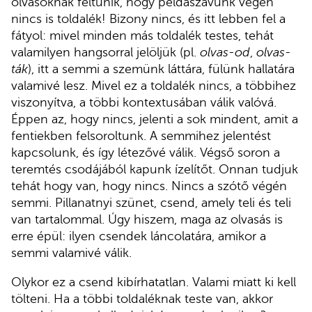
olvasóknak feltűnik, hogy példaszavunk végén
nincs is toldalék! Bizony nincs, és itt lebben fel a
fátyol: mivel minden más toldalék testes, tehát
valamilyen hangsorral jelöljük (pl.
olvas-od
,
olvas-
ták
), itt a semmi a szemünk láttára, fülünk hallatára
valamivé lesz. Mivel ez a toldalék nincs, a többihez
viszonyítva, a többi kontextusában válik valóvá.
Éppen az, hogy nincs, jelenti a sok mindent, amit a
fentiekben felsoroltunk. A semmihez jelentést
kapcsolunk, és így létezővé válik. Végső soron a
teremtés csodájából kapunk ízelítőt. Onnan tudjuk
tehát hogy van, hogy nincs. Nincs a szótő végén
semmi. Pillanatnyi szünet, csend, amely teli és teli
van tartalommal. Úgy hiszem, maga az olvasás is
erre épül: ilyen csendek láncolatára, amikor a
semmi valamivé válik.
Olykor ez a csend kibírhatatlan. Valami miatt ki kell
tölteni. Ha a többi toldaléknak teste van, akkor