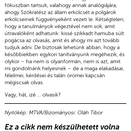
fókuszban tartsuk, valahogy annak analógiájára,
ahogy Szókratész az állam erkölcsét a polgárok
erkölcseinek függvényeként vezeti le. Kétségtelen,
hogy a tanulmányok végeztével nem sok, amit
útravalóként adhatunk: kissé szikkadt hamuba sült
pogácsa az olvasás, amit és ahogy mi azt tovább
tudjuk adni. De biztosak lehetünk abban, hogy a
későbbiekben egykori tanítványunk megéhezik, és
olykor – ha nem is olyanformán, nem is azt, amit
mi gondolnánk helyesnek – de a maga elakadásai,
félelmei, kérdései és talán örömei kapcsán
mégiscsak olvas.
Vagy, hát, izé … olvasik?
Nyitókép: MTVA/Bizományosi: Oláh Tibor
Ez a cikk
nem készülhetett volna