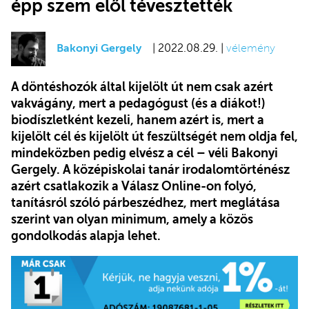
épp szem elől tévesztették
Bakonyi Gergely
| 2022.08.29. |
vélemény
A döntéshozók által kijelölt út nem csak azért
vakvágány, mert a pedagógust (és a diákot!)
biodíszletként kezeli, hanem azért is, mert a
kijelölt cél és kijelölt út feszültségét nem oldja fel,
mindeközben pedig elvész a cél – véli Bakonyi
Gergely. A középiskolai tanár irodalomtörténész
azért csatlakozik a Válasz Online-on folyó,
tanításról szóló párbeszédhez, mert meglátása
szerint van olyan minimum, amely a közös
gondolkodás alapja lehet.