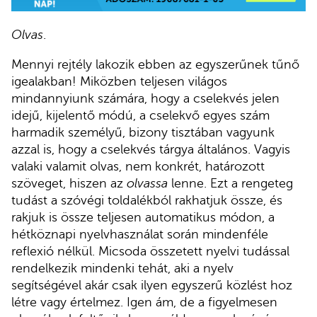
Olvas
.
Mennyi rejtély lakozik ebben az egyszerűnek tűnő
igealakban! Miközben teljesen világos
mindannyiunk számára, hogy a cselekvés jelen
idejű, kijelentő módú, a cselekvő egyes szám
harmadik személyű, bizony tisztában vagyunk
azzal is, hogy a cselekvés tárgya általános. Vagyis
valaki valamit olvas, nem konkrét, határozott
szöveget, hiszen az
olvassa
lenne. Ezt a rengeteg
tudást a szóvégi toldalékból rakhatjuk össze, és
rakjuk is össze teljesen automatikus módon, a
hétköznapi nyelvhasználat során mindenféle
reflexió nélkül. Micsoda összetett nyelvi tudással
rendelkezik mindenki tehát, aki a nyelv
segítségével akár csak ilyen egyszerű közlést hoz
létre vagy értelmez. Igen ám, de a figyelmesen