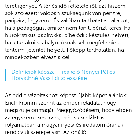
teret igényel. A tér és idő feltételeiről, azt hiszem,
sok szó esett: valóban szükségünk van pénzre,
paripára, fegyverre. És valóban tarthatatlan állapot,
ha a pedagógus, amikor nem tanít, pénzt keres, ha
bürokratikus papírokkal bíbelődik készülés helyett,
ha a tartalmi szabályozóknak kell megfelelnie a
tantermi jelenlét helyett. Főképp tarthatatlan, ha
mindeközben elvész a cél.
Definíciók káosza – reakció Nényei Pál és
Horváthné Vass Ildikó esszéire
Az eddig vázoltakhoz képest újabb képet ajánlok:
Erich Fromm szerint az ember feladata, hogy
megszülje önmagát. Meggyőződésem, hogy ebben
az egyszerre keserves, mégis csodálatos
folyamatban a magyar nyelv és irodalom órának
rendkívüli szerepe van. Az önálló