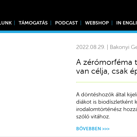
LUNK
TÁMOGATÁS
PODCAST
WEBSHOP
IN ENGL
2022.08.29. | Bakonyi Ge
A zérómorféma t
van célja, csak é
A döntéshozók által kije
diákot is biodíszletként 
irodalomtörténész hozzás
szóló vitához.
BŐVEBBEN >>>