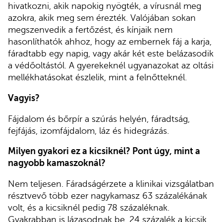
hivatkozni, akik napokig nyögték, a vírusnál meg
azokra, akik meg sem érezték. Valójában sokan
megszenvedik a fertőzést, és kínjaik nem
hasonlíthatók ahhoz, hogy az embernek fáj a karja,
fáradtabb egy napig, vagy akár két este belázasodik
a védőoltástól. A gyerekeknél ugyanazokat az oltási
mellékhatásokat észlelik, mint a felnőtteknél.
Vagyis?
Fájdalom és bőrpír a szúrás helyén, fáradtság,
fejfájás, izomfájdalom, láz és hidegrázás.
Milyen gyakori ez a kicsiknél? Pont úgy, mint a
nagyobb kamaszoknál?
Nem teljesen. Fáradságérzete a klinikai vizsgálatban
résztvevő több ezer nagykamasz 63 százalékának
volt, és a kicsiknél pedig 78 százaléknak.
Gyakrabban is lázasodnak be, 24 százalék a kicsik