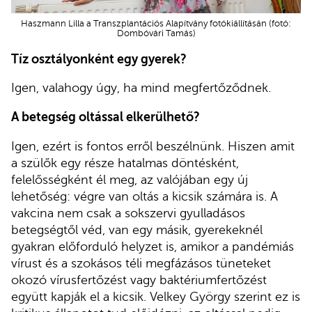
Haszmann Lilla a Transzplantációs Alapítvány fotókiállításán (fotó:
Dombóvári Tamás)
Tíz osztályonként egy gyerek?
Igen, valahogy úgy, ha mind megfertőződnek.
A betegség oltással elkerülhető?
Igen, ezért is fontos erről beszélnünk. Hiszen amit
a szülők egy része hatalmas döntésként,
felelősségként él meg, az valójában egy új
lehetőség: végre van oltás a kicsik számára is. A
vakcina nem csak a sokszervi gyulladásos
betegségtől véd, van egy másik, gyerekeknél
gyakran előforduló helyzet is, amikor a pandémiás
vírust és a szokásos téli megfázásos tüneteket
okozó vírusfertőzést vagy baktériumfertőzést
együtt kapják el a kicsik. Velkey György szerint ez is