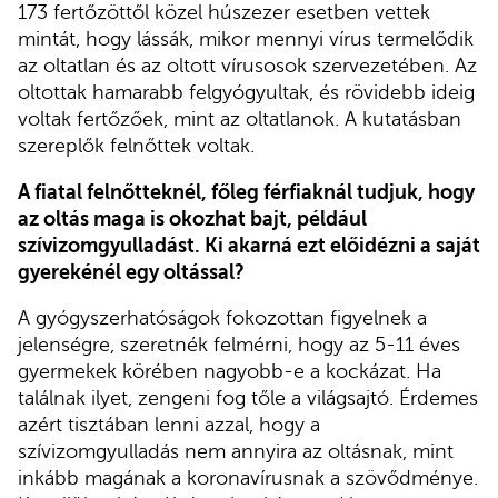
173 fertőzöttől közel húszezer esetben vettek
mintát, hogy lássák, mikor mennyi vírus termelődik
az oltatlan és az oltott vírusosok szervezetében. Az
oltottak hamarabb felgyógyultak, és rövidebb ideig
voltak fertőzőek, mint az oltatlanok. A kutatásban
szereplők felnőttek voltak.
A fiatal felnőtteknél, főleg férfiaknál tudjuk, hogy
az oltás maga is okozhat bajt, például
szívizomgyulladást. Ki akarná ezt előidézni a saját
gyerekénél egy oltással?
A gyógyszerhatóságok fokozottan figyelnek a
jelenségre, szeretnék felmérni, hogy az 5-11 éves
gyermekek körében nagyobb-e a kockázat. Ha
találnak ilyet, zengeni fog tőle a világsajtó. Érdemes
azért tisztában lenni azzal, hogy a
szívizomgyulladás nem annyira az oltásnak, mint
inkább magának a koronavírusnak a szövődménye.