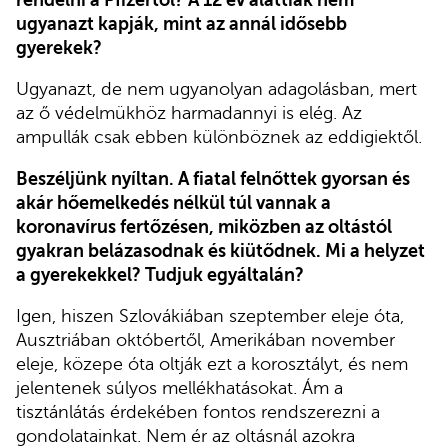
ugyanazt kapják, mint az annál idősebb
gyerekek?
Ugyanazt, de nem ugyanolyan adagolásban, mert
az ő védelmükhöz harmadannyi is elég. Az
ampullák csak ebben különböznek az eddigiektől.
Beszéljünk nyíltan. A fiatal felnőttek gyorsan és
akár hőemelkedés nélkül túl vannak a
koronavírus fertőzésen, miközben az oltástól
gyakran belázasodnak és kiütődnek. Mi a helyzet
a gyerekekkel? Tudjuk egyáltalán?
Igen, hiszen Szlovákiában szeptember eleje óta,
Ausztriában októbertől, Amerikában november
eleje, közepe óta oltják ezt a korosztályt, és nem
jelentenek súlyos mellékhatásokat. Ám a
tisztánlátás érdekében fontos rendszerezni a
gondolatainkat. Nem ér az oltásnál azokra