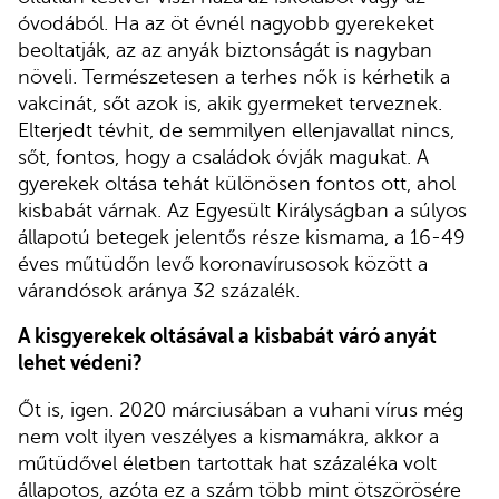
óvodából. Ha az öt évnél nagyobb gyerekeket
beoltatják, az az anyák biztonságát is nagyban
növeli. Természetesen a terhes nők is kérhetik a
vakcinát, sőt azok is, akik gyermeket terveznek.
Elterjedt tévhit, de semmilyen ellenjavallat nincs,
sőt, fontos, hogy a családok óvják magukat. A
gyerekek oltása tehát különösen fontos ott, ahol
kisbabát várnak. Az Egyesült Királyságban a súlyos
állapotú betegek jelentős része kismama, a 16-49
éves műtüdőn levő koronavírusosok között a
várandósok aránya 32 százalék.
A kisgyerekek oltásával a kisbabát váró anyát
lehet védeni?
Őt is, igen. 2020 márciusában a vuhani vírus még
nem volt ilyen veszélyes a kismamákra, akkor a
műtüdővel életben tartottak hat százaléka volt
állapotos, azóta ez a szám több mint ötszörösére