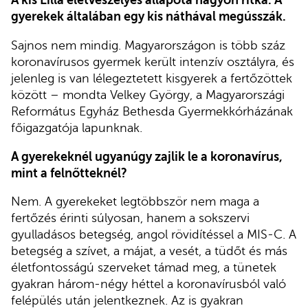
A kis Lilla életveszélyes állapota nagyon ritka. A
gyerekek általában egy kis náthával megússzák.
Sajnos nem mindig. Magyarországon is több száz
koronavírusos gyermek került intenzív osztályra, és
jelenleg is van lélegeztetett kisgyerek a fertőzöttek
között – mondta Velkey György, a Magyarországi
Református Egyház Bethesda Gyermekkórházának
főigazgatója lapunknak.
A gyerekeknél ugyanúgy zajlik le a koronavírus,
mint a felnőtteknél?
Nem. A gyerekeket legtöbbször nem maga a
fertőzés érinti súlyosan, hanem a sokszervi
gyulladásos betegség, angol rövidítéssel a MIS-C. A
betegség a szívet, a májat, a vesét, a tüdőt és más
életfontosságú szerveket támad meg, a tünetek
gyakran három-négy héttel a koronavírusból való
felépülés után jelentkeznek. Az is gyakran