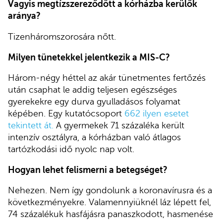
Vagyis megtízszereződött a kórházba kerülők
aránya?
Tizenháromszorosára nőtt.
Milyen tünetekkel jelentkezik a MIS-C?
Három-négy héttel az akár tünetmentes fertőzés
után csaphat le addig teljesen egészséges
gyerekekre egy durva gyulladásos folyamat
képében. Egy kutatócsoport
662 ilyen
esetet
tekintett át.
A gyermekek 71 százaléka került
intenzív osztályra, a kórházban való átlagos
tartózkodási idő nyolc nap volt.
Hogyan lehet felismerni a betegséget?
Nehezen. Nem így gondolunk a koronavírusra és a
következményekre. Valamennyiüknél láz lépett fel,
74 százalékuk hasfájásra panaszkodott, hasmenése