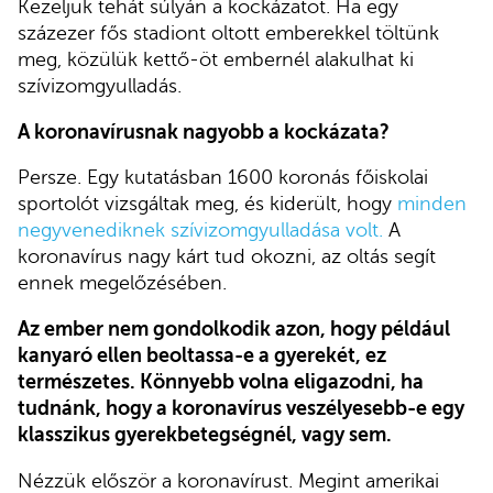
Kezeljük tehát súlyán a kockázatot. Ha egy
százezer fős stadiont oltott emberekkel töltünk
meg, közülük kettő-öt embernél alakulhat ki
szívizomgyulladás.
A koronavírusnak nagyobb a kockázata?
Persze. Egy kutatásban 1600 koronás főiskolai
sportolót vizsgáltak meg, és kiderült, hogy
min
den
negyvenediknek szívizomgyulladása volt.
A
koronavírus nagy kárt tud okozni, az oltás segít
ennek megelőzésében.
Az ember nem gondolkodik azon, hogy például
kanyaró ellen beoltassa-e a gyerekét, ez
természetes. Könnyebb volna eligazodni, ha
tudnánk, hogy a koronavírus veszélyesebb-e egy
klasszikus gyerekbetegségnél, vagy sem.
Nézzük először a koronavírust. Megint amerikai