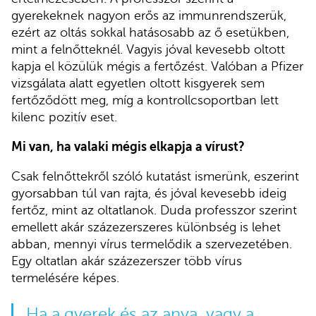
gyerekeknek nagyon erős az immunrendszerük,
ezért az oltás sokkal hatásosabb az ő esetükben,
mint a felnőtteknél. Vagyis jóval kevesebb oltott
kapja el közülük mégis a fertőzést. Valóban a Pfizer
vizsgálata alatt egyetlen oltott kisgyerek sem
fertőződött meg, míg a kontrollcsoportban lett
kilenc pozitív eset.
Mi van, ha valaki mégis elkapja a vírust?
Csak felnőttekről szóló kutatást ismerünk, eszerint
gyorsabban túl van rajta, és jóval kevesebb ideig
fertőz, mint az oltatlanok. Duda professzor szerint
emellett
akár százezerszeres különbség is lehet
abban, mennyi vírus termelődik a szervezetében.
Egy oltatlan akár százezerszer több vírus
termelésére képes.
Ha a gyerek és az anya, vagy a