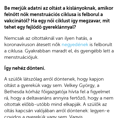
Be merjük adatni az oltást a kislányoknak, amikor
felnőtt nők menstruációs ciklusa is felborul a
vakcinától? Ha egy női ciklust így megzavar, mit
tehet egy fejlődő gyereklánnyal?
Nemcsak az oltottaknál van ilyen hatás, a
koronavíruson átesett nők
negyedének
is felborult
a ciklusa. Gyakrabban maradt el, és gyengébb lett a
menstruációjuk.
Így nehéz dönteni.
A szülők látszólag arról döntenek, hogy kapjon
oltást a gyerekük vagy sem. Velkey György, a
Bethesda kórház főigazgatója hívta fel a figyelmet
rá, hogy a deltavariáns annyira fertőző, hogy a nem
oltottak előbb-utóbb mind elkapják. A szülők az
oltás kapcsán valójában arról döntenek: legyen-e
covidos a gyerekük vagy sem. Vagyis