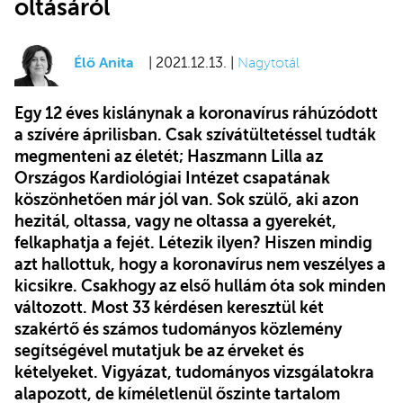
oltásáról
Élő Anita
| 2021.12.13. |
Nagytotál
Egy 12 éves kislánynak a koronavírus ráhúzódott
a szívére áprilisban. Csak szívátültetéssel tudták
megmenteni az életét; Haszmann Lilla az
Országos Kardiológiai Intézet csapatának
köszönhetően már jól van. Sok szülő, aki azon
hezitál, oltassa, vagy ne oltassa a gyerekét,
felkaphatja a fejét. Létezik ilyen? Hiszen mindig
azt hallottuk, hogy a koronavírus nem veszélyes a
kicsikre. Csakhogy az első hullám óta sok minden
változott. Most 33 kérdésen keresztül két
szakértő és számos tudományos közlemény
segítségével mutatjuk be az érveket és
kételyeket. Vigyázat, tudományos vizsgálatokra
alapozott, de kíméletlenül őszinte tartalom