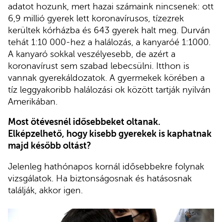
adatot hozunk, mert hazai számaink nincsenek: ott
6,9 millió gyerek lett koronavírusos, tízezrek
kerültek kórházba és 643 gyerek halt meg. Durván
tehát 1:10 000-hez a halálozás, a kanyaróé 1:1000.
A kanyaró sokkal veszélyesebb, de azért a
koronavírust sem szabad lebecsülni. Itthon is
vannak gyerekáldozatok. A gyermekek körében a
tíz leggyakoribb halálozási ok között tartják nyilván
Amerikában.
Most ötévesnél idősebbeket oltanak.
Elképzelhető, hogy kisebb gyerekek is kaphatnak
majd később oltást?
Jelenleg hathónapos kornál idősebbekre folynak
vizsgálatok. Ha biztonságosnak és hatásosnak
találják, akkor igen.