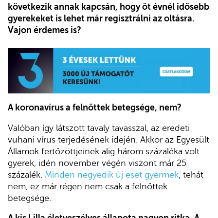
következik annak kapcsán, hogy öt évnél idősebb
gyerekeket is lehet már regisztrálni az oltásra.
Vajon érdemes is?
A koronavírus a felnőttek betegsége, nem?
Valóban így látszott tavaly tavasszal, az eredeti
vuhani vírus terjedésének idején. Akkor az Egyesült
Államok fertőzöttjeinek alig három százaléka volt
gyerek, idén november végén viszont már 25
százalék.
Min
den negyedik új eset gyermek
, tehát
nem, ez már régen nem csak a felnőttek
betegsége.