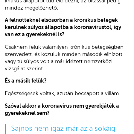
kritikus állapotot tud előidézni, az oltással pedig
mindez megelőzhető.
A felnőtteknél elsősorban a krónikus betegek
kerülnek súlyos állapotba a koronavírustól, így
van ez a gyerekeknél is?
Csaknem felük valamilyen krónikus betegségben
szenvedett, és közülük minden második elhízott
vagy túlsúlyos volt a már idézett nemzetközi
vizsgálat szerint.
És a másik felük?
Egészségesek voltak, azután becsapott a villám.
Szóval akkor a koronavírus nem gyerekjáték a
gyerekeknél sem?
Sajnos nem igaz már az a sokáig