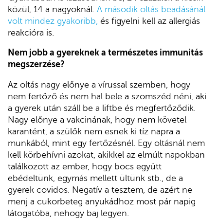
közül, 14 a nagyoknál.
A má
sodik oltás beadásánál
volt mindez gyakoribb,
és figyelni kell az allergiás
reakcióra is.
Nem jobb a gyereknek a természetes immunitás
megszerzése?
Az oltás nagy előnye a vírussal szemben, hogy
nem fertőző és nem hal bele a szomszéd néni, aki
a gyerek után száll be a liftbe és megfertőződik.
Nagy előnye a vakcinának, hogy nem követel
karantént, a szülők nem esnek ki tíz napra a
munkából, mint egy fertőzésnél. Egy oltásnál nem
kell körbehívni azokat, akikkel az elmúlt napokban
találkozott az ember, hogy bocs együtt
ebédeltünk, egymás mellett ültünk stb., de a
gyerek covidos. Negatív a tesztem, de azért ne
menj a cukorbeteg anyukádhoz most pár napig
látogatóba, nehogy baj legyen.