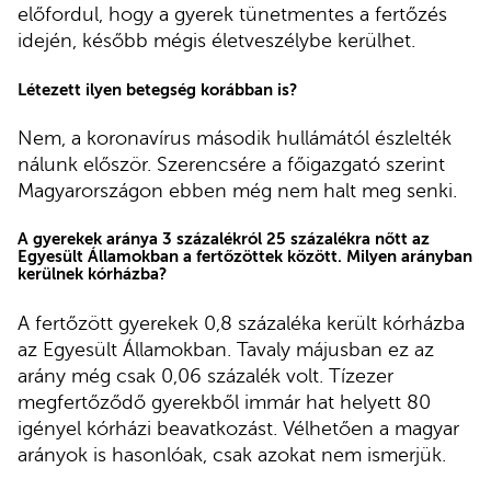
előfordul, hogy a gyerek tünetmentes a fertőzés
idején, később mégis életveszélybe kerülhet.
Létezett ilyen betegség korábban is?
Nem, a koronavírus második hullámától észlelték
nálunk először. Szerencsére a főigazgató szerint
Magyarországon ebben még nem halt meg senki.
A gyerekek aránya 3 százalékról 25 százalékra nőtt az
Egyesült Államokban a fertőzöttek között. Milyen arányban
kerülnek kórházba?
A fertőzött gyerekek 0,8 százaléka került kórházba
az Egyesült Államokban. Tavaly májusban ez az
arány még csak 0,06 százalék volt. Tízezer
megfertőződő gyerekből immár hat helyett 80
igényel kórházi beavatkozást. Vélhetően a magyar
arányok is hasonlóak, csak azokat nem ismerjük.