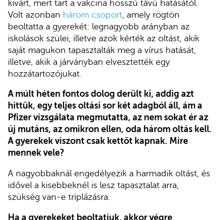
kivárt, mert tart a vakcina hosszú távú hatásától.
Volt azonban
három csoport
, amely rögtön
beoltatta a gyerekét: legnagyobb arányban az
iskolások szülei, illetve azok kérték az oltást, akik
saját magukon tapasztalták meg a vírus hatását,
illetve, akik a járványban elvesztették egy
hozzátartozójukat.
A múlt héten fontos dolog derült ki, addig azt
hittük, egy teljes oltási sor két adagból áll, ám a
Pfizer vizsgálata megmutatta, az nem sokat ér az
új mutáns, az omikron ellen, oda három oltás kell.
A gyerekek viszont csak kettőt kapnak. Mire
mennek vele?
A nagyobbaknál engedélyezik a harmadik oltást, és
idővel a kisebbeknél is lesz tapasztalat arra,
szükség van-e triplázásra.
Ha a gyerekeket beoltatjuk, akkor végre