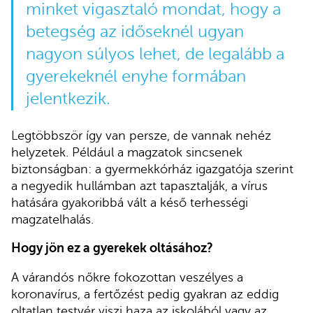
minket vigasztaló mondat, hogy a
betegség az időseknél ugyan
nagyon súlyos lehet, de legalább a
gyerekeknél enyhe formában
jelentkezik.
Legtöbbször így van persze, de vannak nehéz
helyzetek. Például a magzatok sincsenek
biztonságban: a gyermekkórház igazgatója szerint
a negyedik hullámban azt tapasztalják, a vírus
hatására gyakoribbá vált a késő terhességi
magzatelhalás.
Hogy jön ez a gyerekek oltásához?
A várandós nőkre fokozottan veszélyes a
koronavírus, a fertőzést pedig gyakran az eddig
oltatlan testvér viszi haza az iskolából vagy az