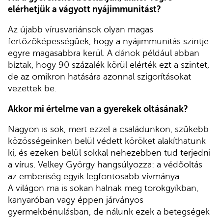
elérhetjük a vágyott nyájimmunitást?
Az újabb vírusvariánsok olyan magas
fertőzőképességűek, hogy a nyájimmunitás szintje
egyre magasabbra kerül. A dánok például abban
bíztak, hogy 90 százalék körül elérték ezt a szintet,
de az omikron hatására azonnal szigorításokat
vezettek be.
Akkor mi értelme van a gyerekek oltásának?
Nagyon is sok, mert ezzel a családunkon, szűkebb
közösségeinken belül védett köröket alakíthatunk
ki, és ezeken belül sokkal nehezebben tud terjedni
a vírus. Velkey György hangsúlyozza: a védőoltás
az emberiség egyik legfontosabb vívmánya.
A világon ma is sokan halnak meg torokgyíkban,
kanyaróban vagy éppen járványos
gyermekbénulásban, de nálunk ezek a betegségek