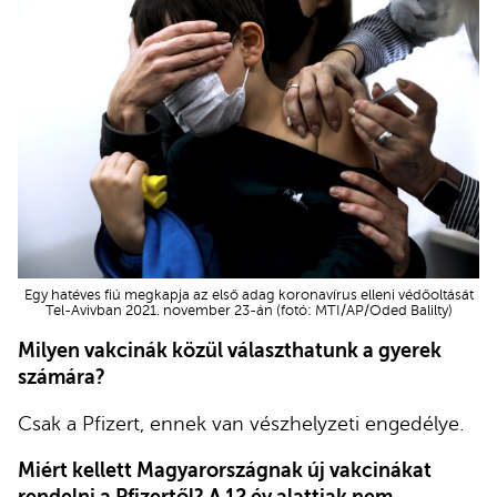
Egy hatéves fiú megkapja az első adag koronavírus elleni védőoltását
Tel-Avivban 2021. november 23-án (fotó: MTI/AP/Oded Balilty)
Milyen vakcinák közül választhatunk a gyerek
számára?
Csak a Pfizert, ennek van vészhelyzeti engedélye.
Miért kellett Magyarországnak új vakcinákat
rendelni a Pfizertől? A 12 év alattiak nem