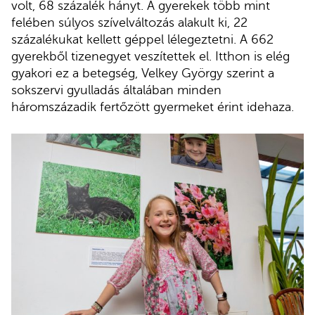
volt, 68 százalék hányt. A gyerekek több mint
felében súlyos szívelváltozás alakult ki, 22
százalékukat kellett géppel lélegeztetni. A 662
gyerekből tizenegyet veszítettek el. Itthon is elég
gyakori ez a betegség, Velkey György szerint a
sokszervi gyulladás általában minden
háromszázadik fertőzött gyermeket érint idehaza.