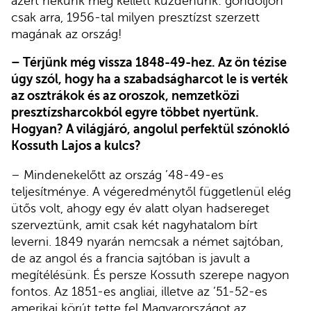
azért nekünk meg kellett küzdenünk: gondoljon
csak arra, 1956-tal milyen presztízst szerzett
magának az ország!
– Térjünk még vissza 1848-49-hez. Az ön tézise
úgy szól, hogy ha a szabadságharcot le is verték
az osztrákok és az oroszok, nemzetközi
presztízsharcokból egyre többet nyertünk.
Hogyan? A világjáró, angolul perfektül szónokló
Kossuth Lajos a kulcs?
– Mindenekelőtt az ország ’48-49-es
teljesítménye. A végeredménytől függetlenül elég
ütős volt, ahogy egy év alatt olyan hadsereget
szerveztünk, amit csak két nagyhatalom bírt
leverni. 1849 nyarán nemcsak a német sajtóban,
de az angol és a francia sajtóban is javult a
megítélésünk. És persze Kossuth szerepe nagyon
fontos. Az 1851-es angliai, illetve az ’51-52-es
amerikai körút tette fel Magyarországot az