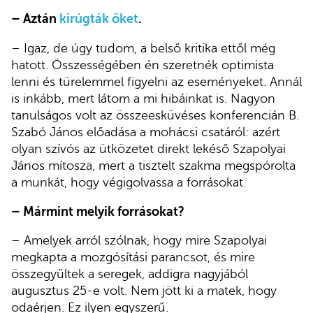
– Aztán
kirúgták őket
.
– Igaz, de úgy tudom, a belső kritika ettől még
hatott. Összességében én szeretnék optimista
lenni és türelemmel figyelni az eseményeket. Annál
is inkább, mert látom a mi hibáinkat is. Nagyon
tanulságos volt az összeesküvéses konferencián B.
Szabó János előadása a mohácsi csatáról: azért
olyan szívós az ütközetet direkt lekéső Szapolyai
János mítosza, mert a tisztelt szakma megspórolta
a munkát, hogy végigolvassa a forrásokat.
– Mármint melyik forrásokat?
– Amelyek arról szólnak, hogy mire Szapolyai
megkapta a mozgósítási parancsot, és mire
összegyűltek a seregek, addigra nagyjából
augusztus 25-e volt. Nem jött ki a matek, hogy
odaérjen. Ez ilyen egyszerű.