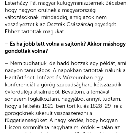
Esterházy Pál magyar külügyminiszternek Bécsben,
hogy nagyon örülnek a magyarországi
változásoknak, mindaddig, amíg azok nem
veszélyeztetik az Osztrák Császárság egységét.
Ehhez tartották magukat.
– És ha jobb lett volna a sajtónk? Akkor máshogy
gondolták volna?
– Nem tudhatjuk, de hadd hozzak egy példát, ami
nagyon tanulságos. A napokban tartottak nálunk a
Hadtörténeti Intézet és Múzeumban egy
konferenciát a görög szabadságharc kétszázadik
évfordulója alkalmából. Bevallom, a témával
sohasem foglalkoztam, nagyjából annyit tudtam,
hogy a felkelés 1821-ben tört ki, és 1828-29-re a
görögöknek sikerült visszaszerezni a
függetlenségüket. A nagy kérdés, hogy hogyan.
Hiszen semmifajta nagyhatalmi érdek – talán az