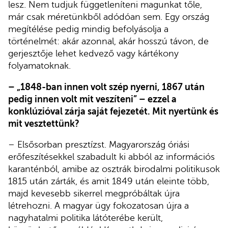
lesz. Nem tudjuk függetleníteni magunkat tőle,
már csak méretünkből adódóan sem. Egy ország
megítélése pedig mindig befolyásolja a
történelmét: akár azonnal, akár hosszú távon, de
gerjesztője lehet kedvező vagy kártékony
folyamatoknak.
– „1848-ban innen volt szép nyerni, 1867 után
pedig innen volt mit veszíteni” – ezzel a
konklúzióval zárja saját fejezetét. Mit nyertünk és
mit vesztettünk?
– Elsősorban presztízst. Magyarország óriási
erőfeszítésekkel szabadult ki abból az információs
karanténból, amibe az osztrák birodalmi politikusok
1815 után zárták, és amit 1849 után eleinte több,
majd kevesebb sikerrel megpróbáltak újra
létrehozni. A magyar ügy fokozatosan újra a
nagyhatalmi politika látóterébe került,