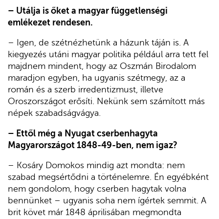
– Utálja is őket a magyar függetlenségi
emlékezet rendesen.
– Igen, de szétnézhetünk a házunk táján is. A
kiegyezés utáni magyar politika például arra tett fel
majdnem mindent, hogy az Oszmán Birodalom
maradjon egyben, ha ugyanis szétmegy, az a
román és a szerb irredentizmust, illetve
Oroszországot erősíti. Nekünk sem számított más
népek szabadságvágya.
– Ettől még a Nyugat cserbenhagyta
Magyarországot 1848-49-ben, nem igaz?
– Kosáry Domokos mindig azt mondta: nem
szabad megsértődni a történelemre. Én egyébként
nem gondolom, hogy cserben hagytak volna
bennünket – ugyanis soha nem ígértek semmit. A
brit követ már 1848 áprilisában megmondta