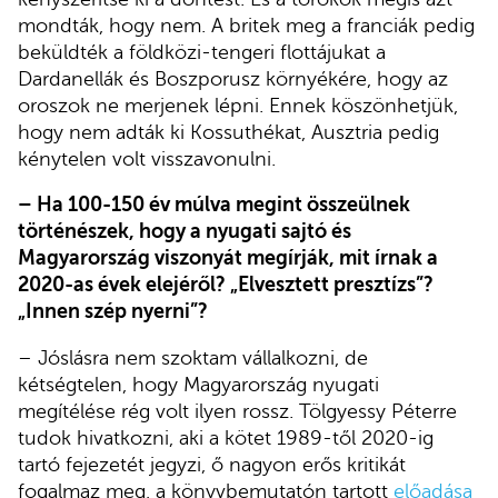
mondták, hogy nem. A britek meg a franciák pedig
beküldték a földközi-tengeri flottájukat a
Dardanellák és Boszporusz környékére, hogy az
oroszok ne merjenek lépni. Ennek köszönhetjük,
hogy nem adták ki Kossuthékat, Ausztria pedig
kénytelen volt visszavonulni.
– Ha 100-150 év múlva megint összeülnek
történészek, hogy a nyugati sajtó és
Magyarország viszonyát megírják, mit írnak a
2020-as évek elejéről? „Elvesztett presztízs”?
„Innen szép nyerni”?
– Jóslásra nem szoktam vállalkozni, de
kétségtelen, hogy Magyarország nyugati
megítélése rég volt ilyen rossz. Tölgyessy Péterre
tudok hivatkozni, aki a kötet 1989-től 2020-ig
tartó fejezetét jegyzi, ő nagyon erős kritikát
fogalmaz meg, a könyvbemutatón tartott
előadása