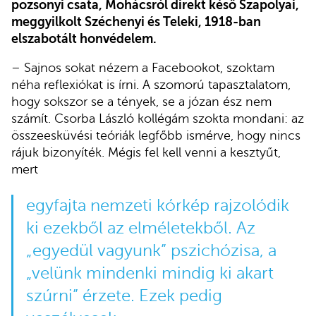
pozsonyi csata, Mohácsról direkt késő Szapolyai,
meggyilkolt Széchenyi és Teleki, 1918-ban
elszabotált honvédelem.
– Sajnos sokat nézem a Facebookot, szoktam
néha reflexiókat is írni. A szomorú tapasztalatom,
hogy sokszor se a tények, se a józan ész nem
számít. Csorba László kollégám szokta mondani: az
összeesküvési teóriák legfőbb ismérve, hogy nincs
rájuk bizonyíték. Mégis fel kell venni a kesztyűt,
mert
egyfajta nemzeti kórkép rajzolódik
ki ezekből az elméletekből. Az
„egyedül vagyunk” pszichózisa, a
„velünk mindenki mindig ki akart
szúrni” érzete. Ezek pedig