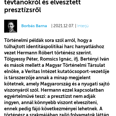
tévtanokról és elvesztett
presztízsről
Borbás Barna
| 2021.12.07. |
Interjú
Történelmi példák sora szól arról, hogy a
túlhajtott identitáspolitikai harc hanyatláshoz
vezet Hermann Róbert történész szerint.
Tölgyessy Péter, Romsics Ignác, ifj. Bertényi Iván
és mások mellett a Magyar Történelmi Társulat
elnöke, a Veritas Intézet kutatócsoport-vezetője
is társszerzője annak a minap megjelent
kötetnek, amely Magyarország és a nyugati sajtó
viszonyáról szól. Hermann ezzel kapcsolatban
egyértelművé teszi: a presztízst nem adják
ingyen, annál könnyebb viszont elveszíteni,
ennek pedig fájó következményei lehetnek. A
történész a szakmájában zajló folyamatok láttán