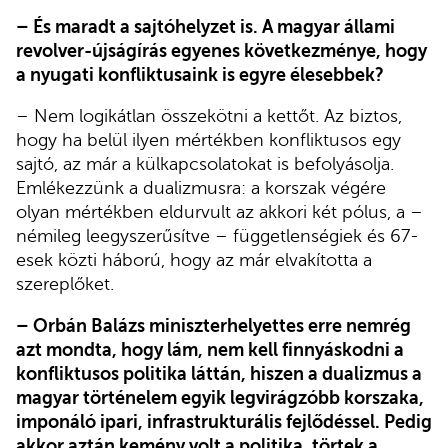
– És maradt a sajtóhelyzet is. A magyar állami
revolver-újságírás egyenes következménye, hogy
a nyugati konfliktusaink is egyre élesebbek?
– Nem logikátlan összekötni a kettőt. Az biztos,
hogy ha belül ilyen mértékben konfliktusos egy
sajtó, az már a külkapcsolatokat is befolyásolja.
Emlékezzünk a dualizmusra: a korszak végére
olyan mértékben eldurvult az akkori két pólus, a –
némileg leegyszerűsítve – függetlenségiek és 67-
esek közti háború, hogy az már elvakította a
szereplőket.
– Orbán Balázs miniszterhelyettes erre nemrég
azt mondta, hogy lám, nem kell finnyáskodni a
konfliktusos politika láttán, hiszen a dualizmus a
magyar történelem egyik legvirágzóbb korszaka,
imponáló ipari, infrastrukturális fejlődéssel. Pedig
akkor aztán kemény volt a politika, törtek a