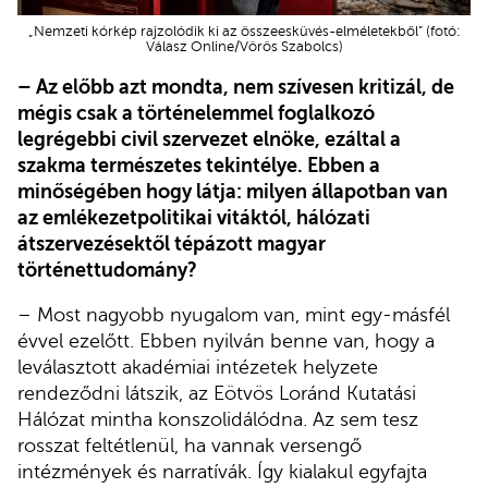
„Nemzeti kórkép rajzolódik ki az összeesküvés-elméletekből” (fotó:
Válasz Online/Vörös Szabolcs)
– Az előbb azt mondta, nem szívesen kritizál, de
mégis csak a történelemmel foglalkozó
legrégebbi civil szervezet elnöke, ezáltal a
szakma természetes tekintélye. Ebben a
minőségében hogy látja: milyen állapotban van
az emlékezetpolitikai vitáktól, hálózati
átszervezésektől tépázott magyar
történettudomány?
– Most nagyobb nyugalom van, mint egy-másfél
évvel ezelőtt. Ebben nyilván benne van, hogy a
leválasztott akadémiai intézetek helyzete
rendeződni látszik, az Eötvös Loránd Kutatási
Hálózat mintha konszolidálódna. Az sem tesz
rosszat feltétlenül, ha vannak versengő
intézmények és narratívák. Így kialakul egyfajta