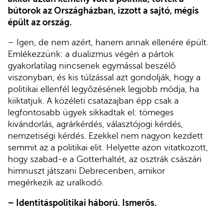
bútorok az Országházban, izzott a sajtó, mégis
épült az ország.
– Igen, de nem azért, hanem annak ellenére épült.
Emlékezzünk: a dualizmus végén a pártok
gyakorlatilag nincsenek egymással beszélő
viszonyban, és kis túlzással azt gondolják, hogy a
politikai ellenfél legyőzésének legjobb módja, ha
kiiktatjuk. A közéleti csatazajban épp csak a
legfontosabb ügyek sikkadtak el: tömeges
kivándorlás, agrárkérdés, választójogi kérdés,
nemzetiségi kérdés. Ezekkel nem nagyon kezdett
semmit az a politikai elit. Helyette azon vitatkozott,
hogy szabad-e a Gotterhaltét, az osztrák császári
himnuszt játszani Debrecenben, amikor
megérkezik az uralkodó.
– Identitáspolitikai háború. Ismerős.