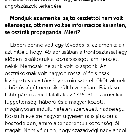
angolszászok térképére.
– Mondjuk az amerikai sajtó kezdettől nem volt
ellenséges, ott nem volt se információs karantén,
se osztrák propaganda. Miért?
– Ebben benne volt egy tévedés is: az amerikaiak
azt hitték, hogy ’49 áprilisában a trónfosztással egy
időben kikiáltottuk a köztársaságot, ami tetszett
nekik. Nemcsak nekünk volt jó sajtónk. Az
osztrákoknak volt nagyon rossz. Mégis csak
kivégeztek egy törvényes miniszterelnököt, akinek
a bűnösségét nem sikerült bizonyítani. Ráadásul
több párhuzamot találtak az 1776-81-es amerikai
függetlenségi háború és a magyar között:
magányosan indult, hirtelen szervezett hadsereg…
Kossuth ezekre nagyon ügyesen rá is játszott a
beszédeiben, amire a tengerentúli közönség jól
reagált. Nem véletlen, hogy századvégi nagy angol