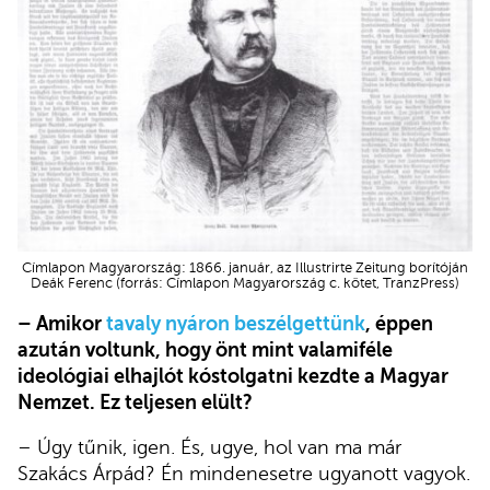
Címlapon Magyarország: 1866. január, az Illustrirte Zeitung borítóján
Deák Ferenc (forrás: Címlapon Magyarország c. kötet, TranzPress)
– Amikor
tavaly nyáron beszélgettünk
, éppen
azután voltunk, hogy önt mint valamiféle
ideológiai elhajlót kóstolgatni kezdte a Magyar
Nemzet. Ez teljesen elült?
– Úgy tűnik, igen. És, ugye, hol van ma már
Szakács Árpád? Én mindenesetre ugyanott vagyok.