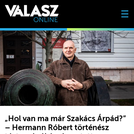
☰
„Hol van ma már Szakács Árpád?”
– Hermann Róbert történész