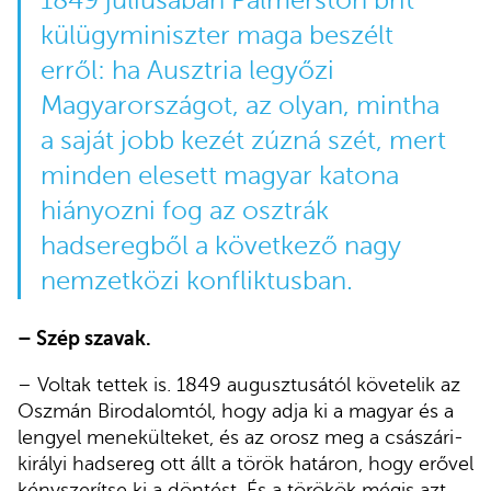
1849 júliusában Palmerston brit
külügyminiszter maga beszélt
erről: ha Ausztria legyőzi
Magyarországot, az olyan, mintha
a saját jobb kezét zúzná szét, mert
minden elesett magyar katona
hiányozni fog az osztrák
hadseregből a következő nagy
nemzetközi konfliktusban.
– Szép szavak.
– Voltak tettek is. 1849 augusztusától követelik az
Oszmán Birodalomtól, hogy adja ki a magyar és a
lengyel menekülteket, és az orosz meg a császári-
királyi hadsereg ott állt a török határon, hogy erővel
kényszerítse ki a döntést. És a törökök mégis azt