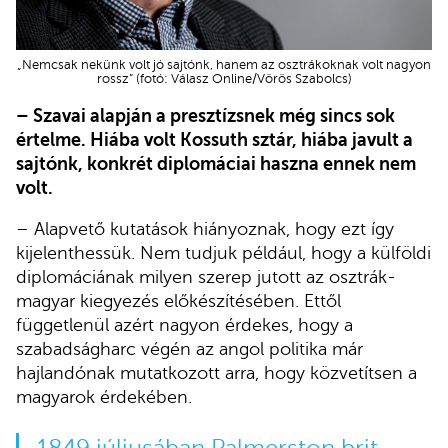
„Nemcsak nekünk volt jó sajtónk, hanem az osztrákoknak volt nagyon
rossz” (fotó: Válasz Online/Vörös Szabolcs)
– Szavai alapján a presztízsnek még sincs sok
értelme. Hiába volt Kossuth sztár, hiába javult a
sajtónk, konkrét diplomáciai haszna ennek nem
volt.
– Alapvető kutatások hiányoznak, hogy ezt így
kijelenthessük. Nem tudjuk például, hogy a külföldi
diplomáciának milyen szerep jutott az osztrák-
magyar kiegyezés előkészítésében. Ettől
függetlenül azért nagyon érdekes, hogy a
szabadságharc végén az angol politika már
hajlandónak mutatkozott arra, hogy közvetítsen a
magyarok érdekében.