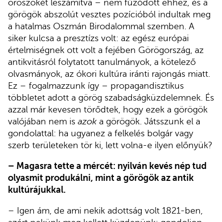
oroszokét leszámítva – nem fűződött ehhez, és a
görögök abszolút vesztes pozícióból indultak meg
a hatalmas Oszmán Birodalommal szemben. A
siker kulcsa a presztízs volt: az egész európai
értelmiségnek ott volt a fejében Görögország, az
antikvitásról folytatott tanulmányok, a kötelező
olvasmányok, az ókori kultúra iránti rajongás miatt.
Ez – fogalmazzunk így – propagandisztikus
többletet adott a görög szabadságküzdelemnek. És
azzal már kevesen törődtek, hogy ezek a görögök
valójában nem is
azok
a görögök. Játsszunk el a
gondolattal: ha ugyanez a felkelés bolgár vagy
szerb területeken tör ki, lett volna-e ilyen előnyük?
– Magasra tette a mércét: nyilván kevés nép tud
olyasmit produkálni, mint a görögök az antik
kultúrájukkal.
– Igen ám, de ami nekik adottság volt 1821-ben,