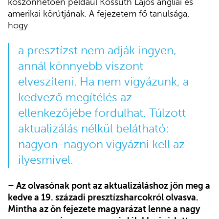
köszönhetően például Kossuth Lajos angliai és
amerikai körútjának. A fejezetem fő tanulsága,
hogy
a presztízst nem adják ingyen,
annál könnyebb viszont
elveszíteni. Ha nem vigyázunk, a
kedvező megítélés az
ellenkezőjébe fordulhat. Túlzott
aktualizálás nélkül belátható:
nagyon-nagyon vigyázni kell az
ilyesmivel.
– Az olvasónak pont az aktualizáláshoz jön meg a
kedve a 19. századi presztízsharcokról olvasva.
Mintha az ön fejezete magyarázat lenne a nagy