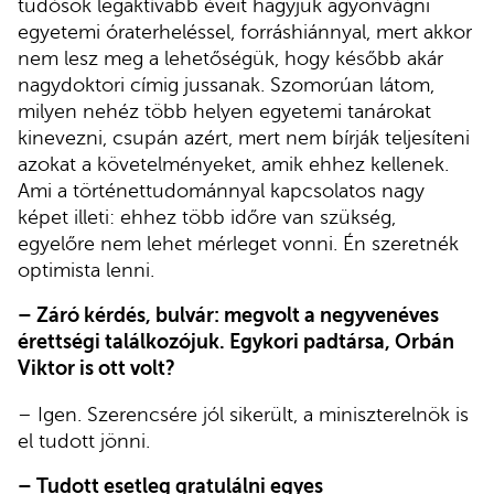
tudósok legaktívabb éveit hagyjuk agyonvágni
egyetemi óraterheléssel, forráshiánnyal, mert akkor
nem lesz meg a lehetőségük, hogy később akár
nagydoktori címig jussanak. Szomorúan látom,
milyen nehéz több helyen egyetemi tanárokat
kinevezni, csupán azért, mert nem bírják teljesíteni
azokat a követelményeket, amik ehhez kellenek.
Ami a történettudománnyal kapcsolatos nagy
képet illeti: ehhez több időre van szükség,
egyelőre nem lehet mérleget vonni. Én szeretnék
optimista lenni.
– Záró kérdés, bulvár: megvolt a negyvenéves
érettségi találkozójuk. Egykori padtársa, Orbán
Viktor is ott volt?
– Igen. Szerencsére jól sikerült, a miniszterelnök is
el tudott jönni.
– Tudott esetleg gratulálni egyes