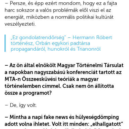
– Persze, és épp ezért mondom, hogy ez a fajta
harc sokszor a valós problémák elől viszi el az
energiát, miközben a normális politikai kultúrát
veszélyezteti.
„Ez gondolatrendőrség” – Hermann Róbert
történész, Orbán egykori padtársa
propagandáról, hunokról és Trianonról
– Az ön által elnökölt Magyar Történelmi Társulat
a napokban nagyszabású konferenciát tartott az
MTA-n Összeesküvési teóriák a magyar
történelemben címmel. Csak nem ön állította
össze a programot?
– De, így volt.
– Mintha a napi fake news és hülyeségdömping
adott volna ihletet. Volt itt minden: „elhallgatott”