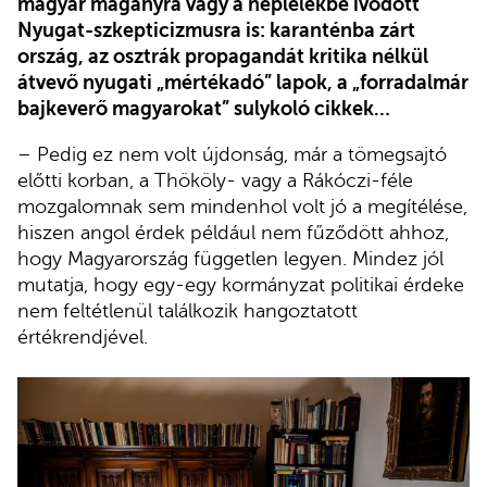
magyar magányra vagy a néplélekbe ivódott
Nyugat-szkepticizmusra is: karanténba zárt
ország, az osztrák propagandát kritika nélkül
átvevő nyugati „mértékadó” lapok, a „forradalmár
bajkeverő magyarokat” sulykoló cikkek…
– Pedig ez nem volt újdonság, már a tömegsajtó
előtti korban, a Thököly- vagy a Rákóczi-féle
mozgalomnak sem mindenhol volt jó a megítélése,
hiszen angol érdek például nem fűződött ahhoz,
hogy Magyarország független legyen. Mindez jól
mutatja, hogy egy-egy kormányzat politikai érdeke
nem feltétlenül találkozik hangoztatott
értékrendjével.