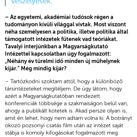
veszélyesek.
– Az egyetemi, akadémiai tudósok régen a
tudományon kívüli világgal vívtak. Most viszont
néha személyesen a politika, illetve politika által
támogatott intézetek fűtenek vad teóriákat.
Tavalyi interjúnkban a Magyarságkutató
Intézettel kapcsolatban úgy fogalmazott:
„Néhány év türelmi idő minden új műhelynek
kijár.” Még mindig kijár?
– Tartózkodni szoktam attól, hogy a különböző
társintézeteket megítéljem. De úgy látom, hogy
azért a Magyarságkutatóban rendezett
konferenciák többsége a szakmaiságon belül van,
ahogy a publikált kötetek is. Akad persze olyan is,
amit én lehet, hogy nem adtam volna ki. A botrányt
okozó pozsonyi csatás film után az intézet saját
stábja is komoly kifogásokat fogalmazott meg.