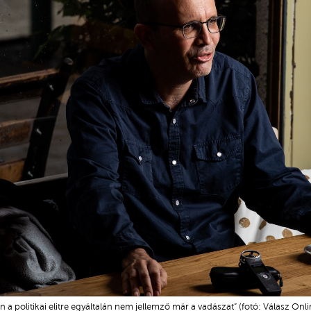
a politikai elitre egyáltalán nem jellemző már a vadászat” (fotó: Válasz Onl