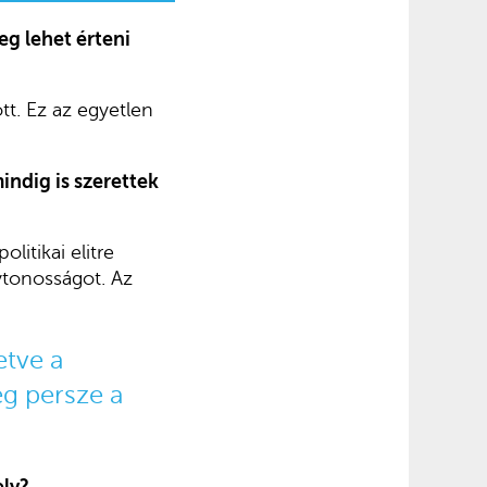
eg lehet érteni
tt. Ez az egyetlen
indig is szerettek
itikai elitre
ytonosságot. Az
etve a
eg persze a