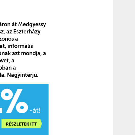
dáron át Medgyessy
sz, az Eszterházy
zonos a
t, informális
nknak azt mondja, a
vet, a
abban a
a. Nagyinterjú.