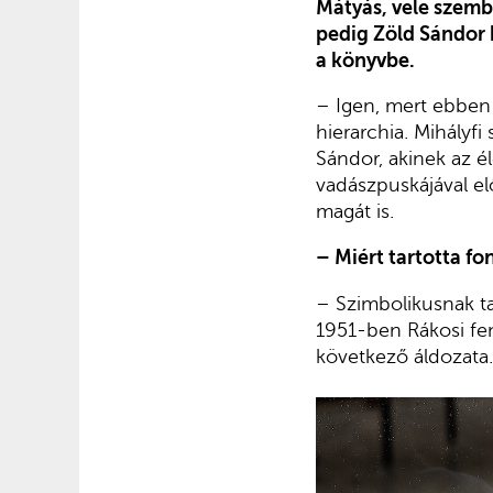
Mátyás, vele szemb
pedig Zöld Sándor k
a könyvbe.
– Igen, mert ebben a
hierarchia. Mihályf
Sándor, akinek az él
vadászpuskájával el
magát is.
– Miért tartotta fo
– Szimbolikusnak ta
1951-ben Rákosi fen
következő áldozata. 