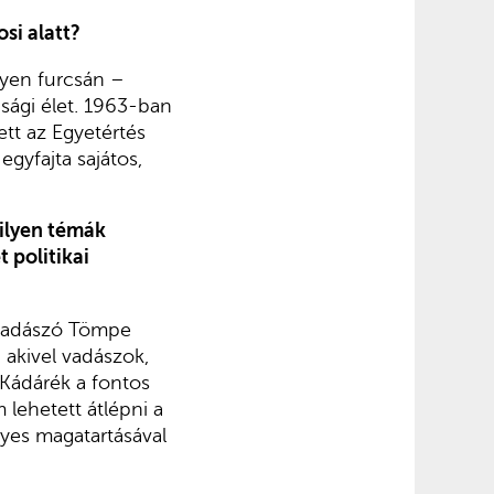
si alatt?
lyen furcsán –
asági élet. 1963-ban
ett az Egyetértés
egyfajta sajátos,
milyen témák
 politikai
e vadászó Tömpe
, akivel vadászok,
y Kádárék a fontos
 lehetett átlépni a
lyes magatartásával