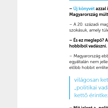
–
Új könyvét
azzal 
Magyarország múlt
– A 20. századi mag
szokásuk, amely túl
– És ez meglepő? A 
hobbiból vadászni.
– Magyarország ebbő
egyáltalán nem jell
előbb hobbit említe
világosan ket
„politikai va
kettő érintke