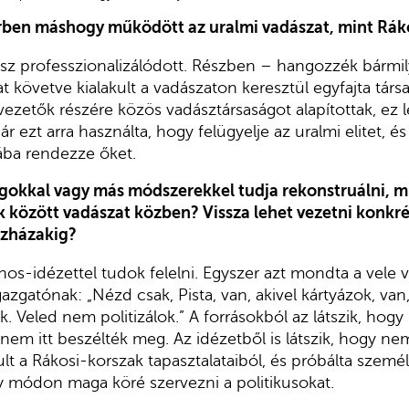
ben máshogy működött az uralmi vadászat, mint Ráko
ész professzionalizálódott. Részben – hangozzék bármi
t követve kialakult a vadászaton keresztül egyfajta társ
 vezetők részére közös vadásztársaságot alapítottak, ez l
r ezt arra használta, hogy felügyelje az uralmi elitet, és 
iába rendezze őket.
agokkal vagy más módszerekkel tudja rekonstruálni, 
 között vadászat közben? Vissza lehet vezetni konkrét
szházakig?
nos-idézettel tudok felelni. Egyszer azt mondta a vel
gazgatónak: „Nézd csak, Pista, van, akivel kártyázok, van
lok. Veled nem politizálok.” A forrásokból az látszik, hog
 nem itt beszélték meg. Az idézetből is látszik, hogy nem
ult a Rákosi-korszak tapasztalataiból, és próbálta szemé
ily módon maga köré szervezni a politikusokat.