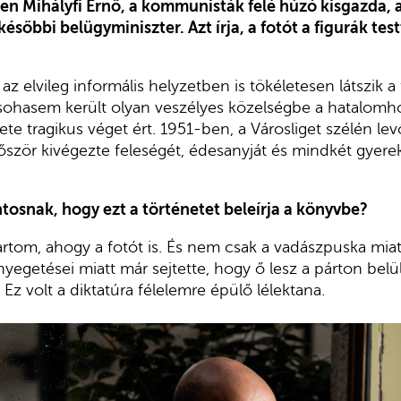
en Mihályfi Ernő, a kommunisták felé húzó kisgazda, a
ésőbbi belügyminiszter. Azt írja, a fotót a figurák test
z elvileg informális helyzetben is tökéletesen látszik a 
i sohasem került olyan veszélyes közelségbe a hatalomh
ete tragikus véget ért. 1951-ben, a Városliget szélén le
őször kivégezte feleségét, édesanyját és mindkét gyerek
ntosnak, hogy ezt a történetet beleírja a könyvbe?
rtom, ahogy a fotót is. És nem csak a vadászpuska mia
yegetései miatt már sejtette, hogy ő lesz a párton belü
Ez volt a diktatúra félelemre épülő lélektana.