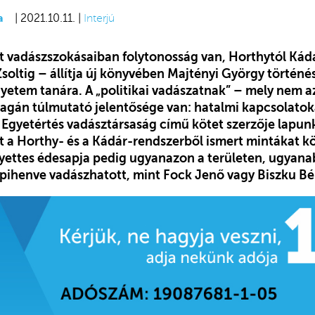
a
| 2021.10.11. |
Interjú
it vadászszokásaiban folytonosság van, Horthytól Ká
soltig – állítja új könyvében Majtényi György történé
gyetem tanára. A „politikai vadászatnak” – mely nem a
agán túlmutató jelentősége van: hatalmi kapcsolatoka
z Egyetértés vadásztársaság című kötet szerzője lapu
t a Horthy- és a Kádár-rendszerből ismert mintákat kö
yettes édesapja pedig ugyanazon a területen, ugyan
henve vadászhatott, mint Fock Jenő vagy Biszku Bél