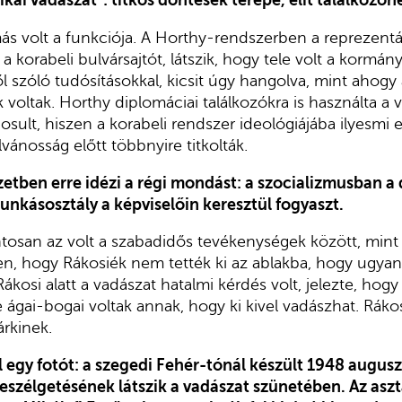
tikai vadászat”: titkos döntések terepe, elit találkozóh
s volt a funkciója. A Horthy-rendszerben a reprezentá
 korabeli bulvársajtót, látszik, hogy tele volt a kormán
zóló tudósításokkal, kicsit úgy hangolva, mint ahogy a 
k voltak. Horthy diplomáciai találkozókra is használta a 
sult, hiszen a korabeli rendszer ideológiájába ilyesmi e
lvánosság előtt többnyire titkolták.
etben erre idézi a régi mondást: a szocializmusban a 
unkásosztály a képviselőin keresztül fogyaszt.
tosan az volt a szabadidős tevékenységek között, mint a
n, hogy Rákosiék nem tették ki az ablakba, hogy ugyan
ákosi alatt a vadászat hatalmi kérdés volt, jelezte, hogy 
 ágai-bogai voltak annak, hogy ki kivel vadászhat. Ráko
rkinek.
 egy fotót: a szegedi Fehér-tónál készült 1948 augu
beszélgetésének látszik a vadászat szünetében. Az asz