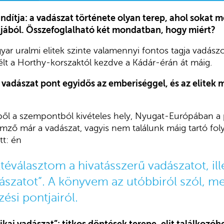
indítja: a vadászat története olyan terep, ahol sokat m
jából. Összefoglalható két mondatban, hogy miért?
yar uralmi elitek szinte valamennyi fontos tagja vadászo
élt a Horthy-korszaktól kezdve a Kádár-érán át máig.
vadászat pont egyidős az emberiséggel, és az elitek m
l a szempontból kivételes hely, Nyugat-Európában a pol
emző már a vadászat, vagyis nem találunk máig tartó fol
tt: én
téválasztom a hivatásszerű vadászatot, ill
dászatot”. A könyvem az utóbbiról szól, m
zési pontjairól.