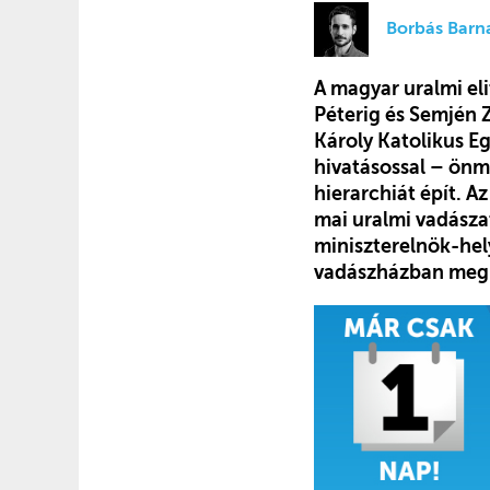
Borbás Barn
A magyar uralmi el
Péterig és Semjén Z
Károly Katolikus E
hivatásossal – önm
hierarchiát épít. A
mai uralmi vadásza
miniszterelnök-hel
vadászházban megpi