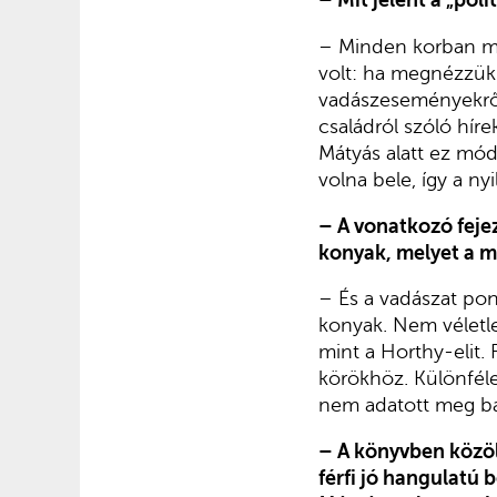
– Mit jelent a „poli
– Minden korban má
volt: ha megnézzük a
vadászeseményekről s
családról szóló híre
Mátyás alatt ez módo
volna bele, így a nyi
– A vonatkozó fejez
konyak, melyet a m
– És a vadászat pon
konyak. Nem véletle
mint a Horthy-elit. R
körökhöz. Különféle
nem adatott meg bá
– A könyvben közöl
férfi jó hangulatú 