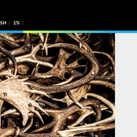
ISH
1%