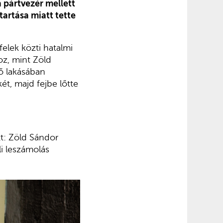
 pártvezér mellett
tartása miatt tette
felek közti hatalmi
oz, mint Zöld
vő lakásában
ét, majd fejbe lőtte
tt: Zöld Sándor
li leszámolás