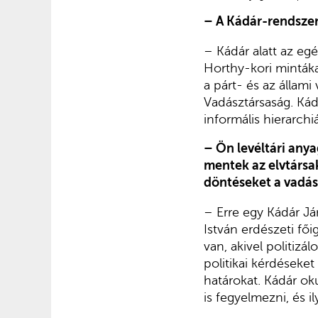
– A Kádár-rendszer
– Kádár alatt az eg
Horthy-kori mintáka
a párt- és az állami
Vadásztársaság. Kádá
informális hierarch
– Ön levéltári any
mentek az elvtársak
döntéseket a vadá
– Erre egy Kádár Já
István erdészeti fői
van, akivel politizá
politikai kérdéseket
határokat. Kádár ok
is fegyelmezni, és 