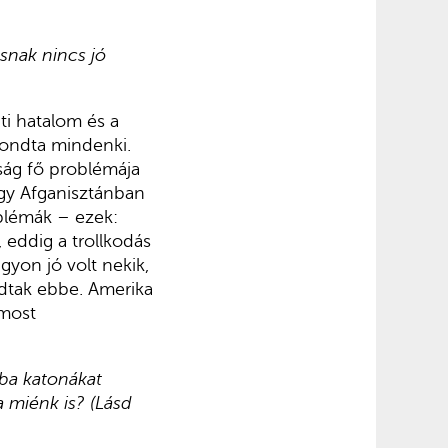
snak nincs jó
ti hatalom és a
mondta mindenki.
iság fő problémája
ogy Afganisztánban
blémák – ezek:
 eddig a trollkodás
yon jó volt nekik,
adtak ebbe. Amerika
 most
ba katonákat
 miénk is? (Lásd