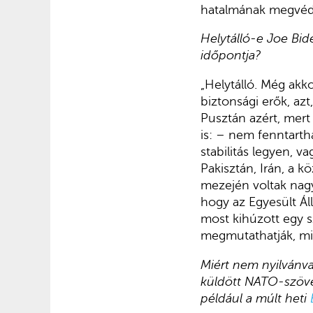
hatalmának megvéd
Helytálló-e Joe Bid
időpontja?
„Helytálló. Még akk
biztonsági erők, a
Pusztán azért, mert 
is: – nem fenntarth
stabilitás legyen,
Pakisztán, Irán, a k
mezején voltak nagy
hogy az Egyesült Ál
most kihúzott egy s
megmutathatják, mit
Miért nem nyilvánv
küldött NATO-szöve
például a múlt heti