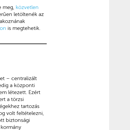
ne meg,
közvetlen
erűen letöltenék az
tlakoznának
-on
is megtehetik.
t – centralizált
pedig a központi
m létezett. Ezért
t a törzsi
ségekhez tartozás
 volt feltételezni,
tt biztonsági
i kormány