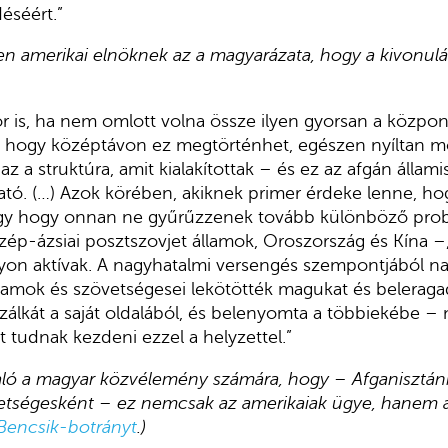
éséért.”
en amerikai elnöknek az a magyarázata, hogy a kivonulá
or is, ha nem omlott volna össze ilyen gyorsan a közpon
zt, hogy középtávon ez megtörténhet, egészen nyíltan 
az a struktúra, amit kialakítottak – és ez az afgán állam
ató. (…) Azok körében, akiknek primer érdeke lenne, h
 vagy hogy onnan ne gyűrűzzenek tovább különböző pro
özép-ázsiai posztszovjet államok, Oroszország és Kína –,
on aktívak. A nagyhatalmi versengés szempontjából nag
lamok és szövetségesei lekötötték magukat és belerag
zálkát a saját oldalából, és belenyomta a többiekébe –
 tudnak kezdeni ezzel a helyzettel.”
aló a magyar közvélemény számára, hogy – Afganisztán
tségesként – ez nemcsak az amerikaiak ügye, hanem a
Bencsik-botrányt
.)