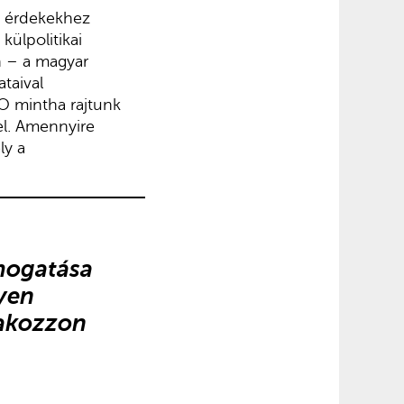
ai érdekekhez
külpolitikai
n – a magyar
ataival
 mintha rajtunk
el. Amennyire
ly a
ámogatása
yen
lakozzon