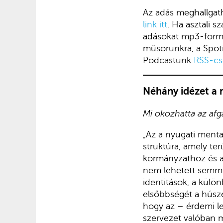
Az adás meghallgath
link itt
. Ha asztali 
adásokat mp3-for
műsorunkra, a Spoti
Podcastunk
RSS-cs
Néhány idézet a 
Mi okozhatta az afg
„Az a nyugati mental
struktúra, amely ter
kormányzathoz és a
nem lehetett semmif
identitások, a külön
elsőbbségét a húszé
hogy az – érdemi le
szervezet valóban m