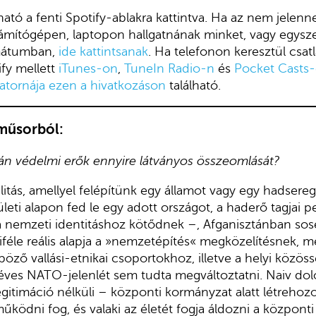
ató a fenti Spotify-ablakra kattintva. Ha az nem jelen
számítógépen, laptopon hallgatnának minket, vagy egysz
mátumban,
ide kattintsanak
. Ha telefonon keresztül csa
fy mellett
iTunes-on
,
TuneIn Radio-n
és
Pocket Casts
atornája ezen a hivatkozáson
található.
műsorból:
án védelmi erők ennyire látványos összeomlását?
itás, amellyel felépítünk egy államot vagy egy hadserege
ületi alapon fed le egy adott országot, a haderő tagjai 
 nemzeti identitáshoz kötődnek –, Afganisztánban sose
éle reális alapja a »nemzetépítés« megközelítésnek, mer
böző vallási-etnikai csoportokhoz, illetve a helyi közös
ves NATO-jelenlét sem tudta megváltoztatni. Naiv dolog
gitimáció nélküli – központi kormányzat alatt létrehozo
űködni fog, és valaki az életét fogja áldozni a központ