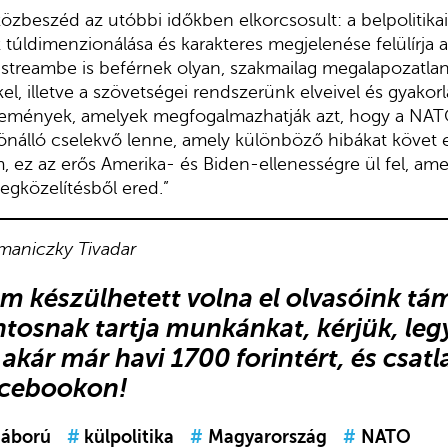
 közbeszéd az utóbbi időkben elkorcsosult: a belpolitik
úldimenzionálása és karakteres megjelenése felülírja a 
instreambe is beférnek olyan, szakmailag megalapozatla
kel, illetve a szövetségei rendszerünk elveivel és gyakorl
mények, amelyek megfogalmazhatják azt, hogy a NATO
és önálló cselekvő lenne, amely különböző hibákat követ 
, ez az erős Amerika- és Biden-ellenességre ül fel, ame
egközelítésből ered.”
omaniczky Tivadar
em készülhetett volna el olvasóink t
ntosnak tartja munkánkat, kérjük,
leg
akár már havi 1700 forintért, és
csat
acebookon
!
áború
#
külpolitika
#
Magyarország
#
NATO