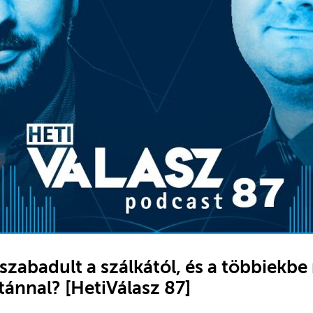
zabadult a szálkától, és a többiekb
tánnal? [HetiVálasz 87]