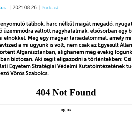
lcs
| 2021.08.26. |
Podcast
renyomuló tálibok, harc nélkül magát megadó, nyugat
ő üzemmódra váltott nagyhatalmak, elsősorban egy b
i elnökkel. Meg egy magyar társadalommal, amely mi
évtized a mi ügyünk is volt, nem csak az Egyesült Álla
történt Afganisztánban, alighanem még évekig fogunk 
an biztosan. Aki segít eligazodni a történtekben: Cs
lati Egyetem Stratégiai Védelmi Kutatóintézetének 
ező Vörös Szabolcs.