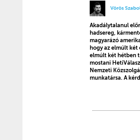
Vörös Szabo
Akadálytalanul elő
hadsereg, kárment
magyarázó amerika
hogy az elmúlt két 
elmúlt két hétben 
mostani HetiVálaszb
Nemzeti Közszolgá
munkatársa. A kérd