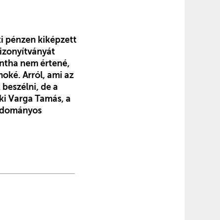
i pénzen kiképzett
izonyítványát
ntha nem értené,
moké. Arról, ami az
beszélni, de a
iki Varga Tamás, a
tudományos