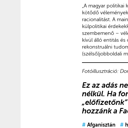
„A magyar politikai
kötődő vélemények t
racionalitást. A ma
külpolitikai érdekek
szembemenő – véle
kívül álló entitás 
rekonstruálni tudom
(szélső)jobboldali m
Fotóillusztráció: D
Ez az adás n
nélkül. Ha fo
„előfizetőnk”
hozzánk a F
#
Afganisztán
#
h