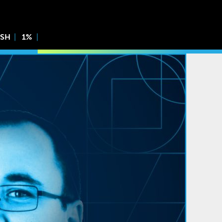
ISH
1%