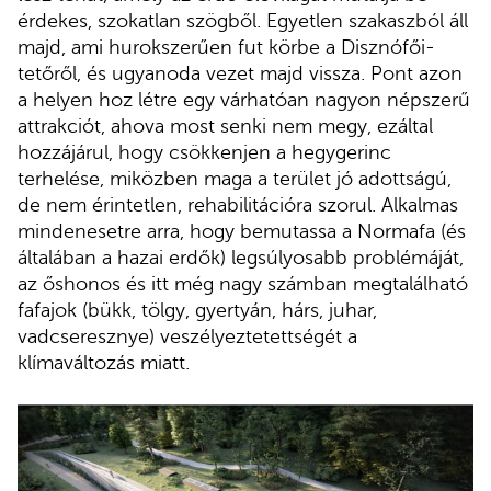
érdekes, szokatlan szögből. Egyetlen szakaszból áll
majd, ami hurokszerűen fut körbe a Disznófői-
tetőről, és ugyanoda vezet majd vissza. Pont azon
a helyen hoz létre egy várhatóan nagyon népszerű
attrakciót, ahova most senki nem megy, ezáltal
hozzájárul, hogy csökkenjen a hegygerinc
terhelése, miközben maga a terület jó adottságú,
de nem érintetlen, rehabilitációra szorul. Alkalmas
mindenesetre arra, hogy bemutassa a Normafa (és
általában a hazai erdők) legsúlyosabb problémáját,
az őshonos és itt még nagy számban megtalálható
fafajok (bükk, tölgy, gyertyán, hárs, juhar,
vadcseresznye) veszélyeztetettségét a
klímaváltozás miatt.