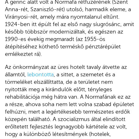
A gerinc alatt volt a Normafa rétfüzérének (Szent
Anna-rét, Szaniszló-rét) utolsó, harmadik eleme, a
Virányosi-rét, amely mára nyomtalanul eltűnt.
1924-ben itt épült fel az első nagy síugrósánc, amit
később többször modernizáltak, és egészen az
1990-es évekig megmaradt (az 1955-ös
átépítéséhez köthető terméskő pénztárépület
emlékeztet rá).
Az önkormányzat az üres hotelt tavaly átvette az
államtól,
lebontotta
, a sittet, a szemetet és a
törmeléket elszállíttatta, de a területet nem
nyitották meg a kirándulók előtt, tényleges
rehabilitációja még hátra van. A Normafának ez az
a része, ahova soha nem lett volna szabad épületet
felhúzni, mert a legértékesebb természetes erdők
közepén található. A szocializmus által elindított
erőltetett fejlesztés legnagyobb kártétele az volt,
hogy a különböző létesítmények (hotelek,