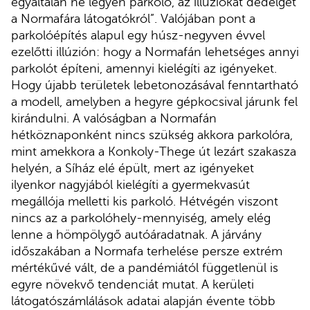
egyáltalán ne legyen parkoló, az illúziókat dédelget
a Normafára látogatókról”. Valójában pont a
parkolóépítés alapul egy húsz-negyven évvel
ezelőtti illúzión: hogy a Normafán lehetséges annyi
parkolót építeni, amennyi kielégíti az igényeket.
Hogy újabb területek lebetonozásával fenntartható
a modell, amelyben a hegyre gépkocsival járunk fel
kirándulni. A valóságban a Normafán
hétköznaponként nincs szükség akkora parkolóra,
mint amekkora a Konkoly-Thege út lezárt szakasza
helyén, a Síház elé épült, mert az igényeket
ilyenkor nagyjából kielégíti a gyermekvasút
megállója melletti kis parkoló. Hétvégén viszont
nincs az a parkolóhely-mennyiség, amely elég
lenne a hömpölygő autóáradatnak. A járvány
időszakában a Normafa terhelése persze extrém
mértékűvé vált, de a pandémiától függetlenül is
egyre növekvő tendenciát mutat. A kerületi
látogatószámlálások adatai alapján évente több