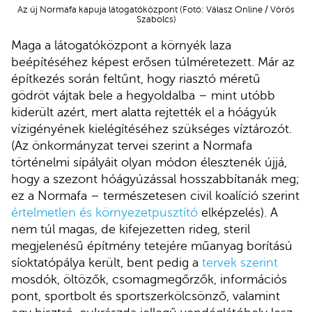
Az új Normafa kapuja látogatóközpont (Fotó: Válasz Online / Vörös
Szabolcs)
Maga a látogatóközpont a környék laza
beépítéséhez képest erősen túlméretezett. Már az
építkezés során feltűnt, hogy riasztó méretű
gödröt vájtak bele a hegyoldalba – mint utóbb
kiderült azért, mert alatta rejtették el a hóágyúk
vízigényének kielégítéséhez szükséges víztározót.
(Az önkormányzat tervei szerint a Normafa
történelmi sípályáit olyan módon élesztenék újjá,
hogy a szezont hóágyúzással hosszabbítanák meg;
ez a Normafa – természetesen civil koalíció szerint
értelmetlen és környezetpusztító
elképzelés). A
nem túl magas, de kifejezetten rideg, steril
megjelenésű építmény tetejére műanyag borítású
síoktatópálya került, bent pedig a
tervek szerint
mosdók, öltözők, csomagmegőrzők, információs
pont, sportbolt és sportszerkölcsönző, valamint