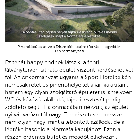
Pihenőépület terve a Disznófői-tetőre (forrás: Hegyvidéki
Önkormányzat)
Ez tehát happy endnek látszik, a fenti
látványterven látható épület viszont kérdéseket vet
fel. Az önkormányzat ugyanis a Sport Hotel telkén
nemcsak rétet és pihenőhelyeket akar kialakítani,
hanem egy olyan szolgáltató épületet is, amelyben
WC és kávézó található, tájba illesztését pedig
zöldtető segíti. Ha önmagában nézzük, az épület
nyilvánvalóan túl nagy. Természetesen messze
nem olyan nagy, mint a lebontott szálloda, de a
léptéke hasonló a Normafa kapujához. Ezen a
részen érdemes büfét és mosdót elhelyezni,