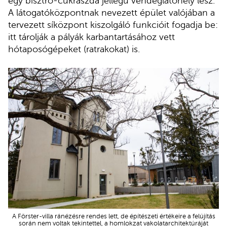
egy bisztró-cukrászda jellegű vendéglátóhely lesz.
A látogatóközpontnak nevezett épület valójában a
tervezett síközpont kiszolgáló funkcióit fogadja be:
itt tárolják a pályák karbantartásához vett
hótaposógépeket (ratrakokat) is.
A Förster-villa ránézésre rendes lett, de építészeti értékeire a felújítás
során nem voltak tekintettel, a homlokzat vakolatarchitektúráját