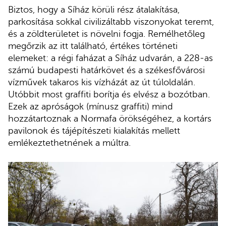
Biztos, hogy a Síház körüli rész átalakítása,
parkosítása sokkal civilizáltabb viszonyokat teremt,
és a zöldterületet is növelni fogja. Remélhetőleg
megőrzik az itt található, értékes történeti
elemeket: a régi faházat a Síház udvarán, a 228-as
számú budapesti határkövet és a székesfővárosi
vízművek takaros kis vízházát az út túloldalán.
Utóbbit most graffiti borítja és elvész a bozótban.
Ezek az apróságok (mínusz graffiti) mind
hozzátartoznak a Normafa örökségéhez, a kortárs
pavilonok és tájépítészeti kialakítás mellett
emlékeztethetnének a múltra.