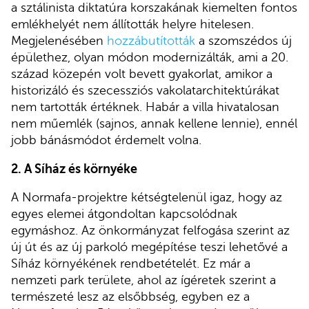
a sztálinista diktatúra korszakának kiemelten fontos
emlékhelyét nem állították helyre hitelesen.
Megjelenésében
hozzábutították
a szomszédos új
épülethez, olyan módon modernizálták, ami a 20.
század közepén volt bevett gyakorlat, amikor a
historizáló és szecessziós vakolatarchitektúrákat
nem tartották értéknek. Habár a villa hivatalosan
nem műemlék (sajnos, annak kellene lennie), ennél
jobb bánásmódot érdemelt volna.
2. A Síház és környéke
A Normafa-projektre kétségtelenül igaz, hogy az
egyes elemei átgondoltan kapcsolódnak
egymáshoz. Az önkormányzat felfogása szerint az
új út és az új parkoló megépítése teszi lehetővé a
Síház környékének rendbetételét. Ez már a
nemzeti park területe, ahol az ígéretek szerint a
természeté lesz az elsőbbség, egyben ez a