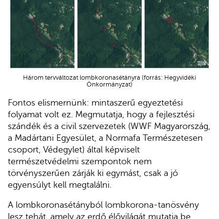
Három tervváltozat lombkoronasétányra (forrás: Hegyvidéki
Önkormányzat)
Fontos elismernünk: mintaszerű egyeztetési
folyamat volt ez. Megmutatja, hogy a fejlesztési
szándék és a civil szervezetek (WWF Magyarország,
a Madártani Egyesület, a Normafa Természetesen
csoport, Védegylet) által képviselt
természetvédelmi szempontok nem
törvényszerűen zárják ki egymást, csak a jó
egyensúlyt kell megtalálni.
A lombkoronasétányból lombkorona-tanösvény
lesz tehát, amely az erdő élővilágát mutatja be