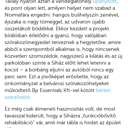
Tavaly nyáron aztán a vendéglátóhely
újranyitott
,
és pont olyan lett, amilyen helyet nem szabad a
Normafára engedni: hangos bulihelyszín zenével,
éjszaka is nagy tömeggel, az udvaron újabb
összetákolt bódékkal. Ekkor kezdett a projekt
bírálóiban érlelődni a gyanú, hogy valójában
szórakozónegyedet terveznek a hegytetőre, amire
abból a szempontból alkalmas is, hogy nincsenek
közvetlen szomszédok, nagyszerű a kilátás és az új
parkolóban szinte a Síház előtt lehet letenni a
kocsit – a borbárig eljutni az autóból nincs egy
perc sem. Ezt a jövőképet erősítette, hogy az
önkormányzat a belvárosi szórakozóhelyeket
működtető Bp Essentials Kft-vel kötött
bérleti
szerződést
.
Ez még csak átmeneti hasznosítás volt, de most
tavasszal kiderült, hogy a Síházra „funkcióbővítő
rehabilitáció” vár, amit már tábla is hirdet az épület