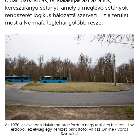
oldalt parkosítják, és kialakítják azt az átlós,
keresztirányú sétányt, amely a meglévő sétányok
rendszerét logikus hálózattá szervezi. Ez a terület
most a Normafa leglehangolóbb része:
Az 1970-es években kialakított buszforduló nagy területet hasított ki az
erdőből; ez elvileg egy nemzeti park (fotó: Válasz Online / Vörös
Szabolcs)