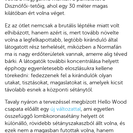
Disznófői-tetőig, ahol egy 30 méter magas
kilátóban ért volna véget.
Ez az ötlet nemcsak a brutális léptéke miatt volt
elhibázott, hanem azért is, mert tovább növelte
volna a legfelkapottabb, legtöbb kiránduló által
látogatott rész terhelését, miközben a Normafán
ma is nagy erdőterületek vannak, amerre alig téved
bárki. A látogatók további koncentrálása helyett
épphogy egyenletesebb eloszlásukra kellene
törekedni: fedezzenek fel a kirándulók olyan
utakat, tisztásokat, magaslatokat is, amelyek kicsit
távolabb esnek a központi sétánytól.
Tavaly nyáron a tervezéssel megbízott Hello Wood
csapata előállt egy
új változattal
, ami egyetlen
összefüggő lombkoronasétány helyett öt
különálló, rövidebb sétányszakaszból állt volna, és
ezek nem a magasban futottak volna, hanem