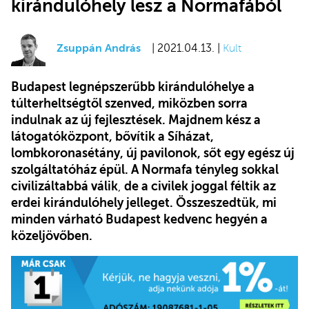
kirándulóhely lesz a Normafából
Zsuppán András
| 2021.04.13. |
Kult
Budapest legnépszerűbb kirándulóhelye a
túlterheltségtől szenved, miközben sorra
indulnak az új fejlesztések. Majdnem kész a
látogatóközpont, bővítik a Síházat,
lombkoronasétány, új pavilonok, sőt egy egész új
szolgáltatóház épül. A Normafa tényleg sokkal
civilizáltabbá válik
,
de a civilek joggal féltik az
erdei kirándulóhely jelleget. Összeszedtük, mi
minden várható Budapest kedvenc hegyén a
közeljövőben.