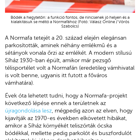
Bódék a hegytetőn: a funkció fontos, de nincsenek jó helyen és a
kialakításuk se méltó a Normafához (Fotó: Válasz Online / Vörös
Szabolcs)
A Normafa tetejét a 20. század elején elegánsan
parkosították, aminek néhány emlékmű és a
sétányok vonala őrzi az emlékét. A modern stílusú
Síház 1930-ban épült, amikor már pezsgő
télisportélet volt a Normafán (eredetileg vámhivatal
is volt benne, ugyanis itt futott a főváros
vámhatára).
Évek óta lehetett tudni, hogy a Normafa-projekt
következő lépése ennek a területnek az
újragondolása lesz
, mégpedig azon az elven, hogy
kijavítják az 1970-es években elkövetett hibákat,
amikor a Síház környékét teliszórták ócska
bódékkal, mellette pedig parkolót és buszfordulót