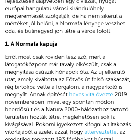
fejlesztések alapvetően egy civilizált, nyugat-
európai hangulatú városi kirándulóhely
megteremtését szolgálják, de ha nem sikerül a
mértéket jól belőni, a Normafa lényege veszhet
oda, és bulinegyed jön létre a város fölött.
1. A Normafa kapuja
Erről most csak röviden lesz szó, mert a
látogatóközpont már tavaly elkészült, csak a
megnyitása csúszik hónapok óta. Az új elkerülő
utat, amely kiváltotta az Eötvös út felső szakaszát,
rég birtokba vette a forgalom, a nagyparkoló is
megnyílt. Annak építését
heves vita övezte
2019
novemberében, mivel egy spontán módon
beerdősült és a Natura 2000-hálózathoz tartozó
területen hozták létre, meglehetősen sok fa
kivágásával. Pokorni igyekezett kifogni a tiltakozás
vitorlájából a szelet azzal, hogy
átterveztette
: az
eredetileg tervezett 193 férőhelyet hússzal