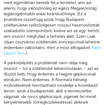
mint egymillióan keresik fel a területet, ami azt
jelenti, hogy valószínűleg ez egész Magyarország
leglátogatottabb erdei kirándulóhelye. (Ez a
probléma összefügg azzal, hogy Budapest
zöldterületei szélsőségesen rosszul hasznosítottak
szabadidős szempontból, kivéve azt az egy-kettőt,
ami viszont megfullad a terhelés alatt. Ezen csak
olyan összvárosi zöldterületi koncepcióval lehetne
érdemben változtatni, mint a most elfogadott
Radó
Dezső Terv
.)
A parkolóépítés a problémát nem oldja meg,
viszont – túl a zöldterület lebetonozásán – azt az
illúziót kelti, hogy érdemes a hegyre gépkocsival
elindulni. Nem érdemes. A Normafa hétvégi
működésének fenntartható modellje a következő
lenne: azok a budapestiek, akik a természetbe
vágynak, de nincs gépkocsijuk, jöjjenek fel minél
kényelmesebb tömegközlekedéssel, akiknek