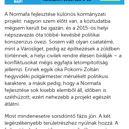
A Normafa fejlesztése különös kormányzati
projekt: nagyon szem előtt van, a köztudatba
mégsem került be igazán, és a 2015-ös helyi
népszavazás óta többé-kevésbé politikai
konszenzus övezi. Sosem vált olyan csatatérré,
mint a Városliget, pedig az építkezések a zöldben
történnek, a helyi civilek rendre élesen bírálják – a
konfliktusokat mégis egyfajta letompítottság
jellemzi. Ennek egyik oka Pokorni Zoltán
hegyvidéki polgármester mérsékelt politikusi
karaktere, a másik pedig, hogy a Normafa
fejlesztése sok kisebb elemből áll, időben is
széthúzott, ezért nehezebb a projekt egészét
átlátni.
Most mindenesetre sorsdöntő fázis jön. A két
legérzékenyebb területrészhez nyúlnak hozzá. A