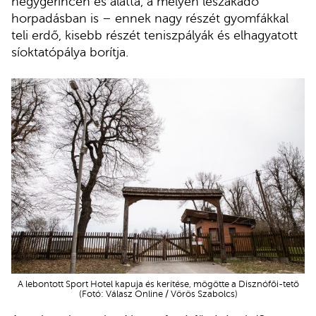
hegygerincen és alatta, a mélyen leszakadó
horpadásban is – ennek nagy részét gyomfákkal
teli erdő, kisebb részét teniszpályák és elhagyatott
síoktatópálya borítja.
A lebontott Sport Hotel kapuja és kerítése, mögötte a Disznófői-tető
(Fotó: Válasz Online / Vörös Szabolcs)