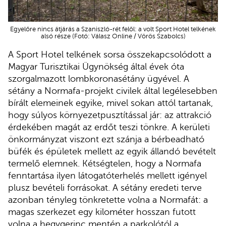
Egyelőre nincs átjárás a Szaniszló-rét felől: a volt Sport Hotel telkének
alsó része (Fotó: Válasz Online / Vörös Szabolcs)
A Sport Hotel telkének sorsa összekapcsolódott a
Magyar Turisztikai Ügynökség által évek óta
szorgalmazott lombkoronasétány ügyével. A
sétány a Normafa-projekt civilek által legélesebben
bírált elemeinek egyike, mivel sokan attól tartanak,
hogy súlyos környezetpusztítással jár: az attrakció
érdekében magát az erdőt teszi tönkre. A kerületi
önkormányzat viszont ezt szánja a bérbeadható
büfék és épületek mellett az egyik állandó bevételt
termelő elemnek. Kétségtelen, hogy a Normafa
fenntartása ilyen látogatóterhelés mellett igényel
plusz bevételi forrásokat. A sétány eredeti terve
azonban tényleg tönkretette volna a Normafát: a
magas szerkezet egy kilométer hosszan futott
volna a hegygerinc mentén a parkolótól a