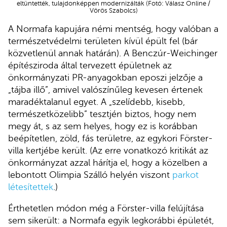
eltüntették, tulajdonképpen modernizálták (Fotó: Válasz Online /
Vörös Szabolcs)
A Normafa kapujára némi mentség, hogy valóban a
természetvédelmi területen kívül épült fel (bár
közvetlenül annak határán). A Benczúr-Weichinger
építésziroda által tervezett épületnek az
önkormányzati PR-anyagokban eposzi jelzője a
„tájba illő”, amivel valószínűleg kevesen értenek
maradéktalanul egyet. A „szelídebb, kisebb,
természetközelibb” tesztjén biztos, hogy nem
megy át, s az sem helyes, hogy ez is korábban
beépítetlen, zöld, fás területre, az egykori Förster-
villa kertjébe került. (Az erre vonatkozó kritikát az
önkormányzat azzal hárítja el, hogy a közelben a
lebontott Olimpia Szálló helyén viszont
parkot
létesítettek
.)
Érthetetlen módon még a Förster-villa felújítása
sem sikerült: a Normafa egyik legkorábbi épületét,