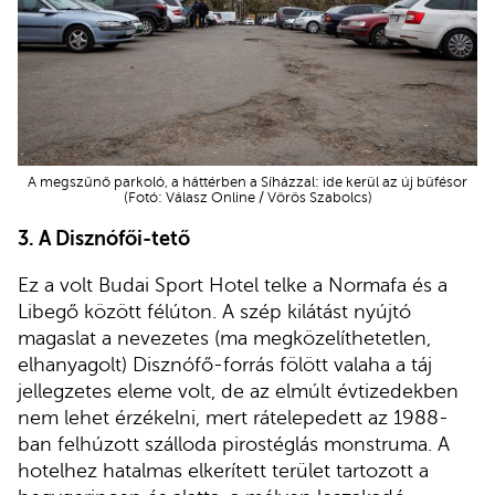
A megszűnő parkoló, a háttérben a Síházzal: ide kerül az új büfésor
(Fotó: Válasz Online / Vörös Szabolcs)
3. A Disznófői-tető
Ez a volt Budai Sport Hotel telke a Normafa és a
Libegő között félúton. A szép kilátást nyújtó
magaslat a nevezetes (ma megközelíthetetlen,
elhanyagolt) Disznófő-forrás fölött valaha a táj
jellegzetes eleme volt, de az elmúlt évtizedekben
nem lehet érzékelni, mert rátelepedett az 1988-
ban felhúzott szálloda pirostéglás monstruma. A
hotelhez hatalmas elkerített terület tartozott a