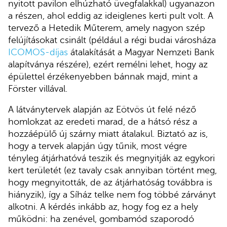
nyitott pavilon elhúzható üvegfalakkal) ugyanazon
a részen, ahol eddig az ideiglenes kerti pult volt. A
tervező a Hetedik Műterem, amely nagyon szép
felújításokat csinált (például a régi budai városháza
ICOMOS-díjas
átalakítását a Magyar Nemzeti Bank
alapítványa részére), ezért remélni lehet, hogy az
épülettel érzékenyebben bánnak majd, mint a
Förster villával.
A látványtervek alapján az Eötvös út felé néző
homlokzat az eredeti marad, de a hátsó rész a
hozzáépülő új szárny miatt átalakul. Biztató az is,
hogy a tervek alapján úgy tűnik, most végre
tényleg átjárhatóvá teszik és megnyitják az egykori
kert területét (ez tavaly csak annyiban történt meg,
hogy megnyitották, de az átjárhatóság továbbra is
hiányzik), így a Síház telke nem fog többé zárványt
alkotni. A kérdés inkább az, hogy fog ez a hely
működni: ha zenével, gombamód szaporodó