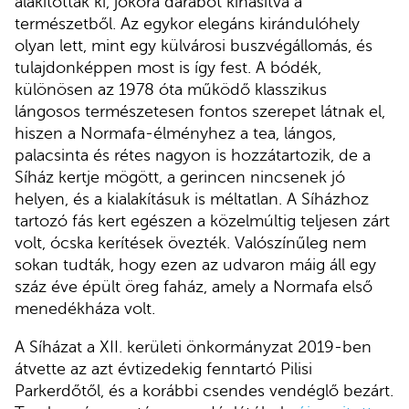
alakítottak ki, jókora darabot kihasítva a
természetből. Az egykor elegáns kirándulóhely
olyan lett, mint egy külvárosi buszvégállomás, és
tulajdonképpen most is így fest. A bódék,
különösen az 1978 óta működő klasszikus
lángosos természetesen fontos szerepet látnak el,
hiszen a Normafa-élményhez a tea, lángos,
palacsinta és rétes nagyon is hozzátartozik, de a
Síház kertje mögött, a gerincen nincsenek jó
helyen, és a kialakításuk is méltatlan. A Síházhoz
tartozó fás kert egészen a közelmúltig teljesen zárt
volt, ócska kerítések övezték. Valószínűleg nem
sokan tudták, hogy ezen az udvaron máig áll egy
száz éve épült öreg faház, amely a Normafa első
menedékháza volt.
A Síházat a XII. kerületi önkormányzat 2019-ben
átvette az azt évtizedekig fenntartó Pilisi
Parkerdőtől, és a korábbi csendes vendéglő bezárt.