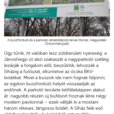
A buszforduló és a parkoló rehabilitációs tervei (forrás: Hegyvidéki
Önkormányzat)
Úgy tűnik, itt valóban lesz zöldterületi nyereség: a
Jánoshegyi út alsó szakaszát a nagyparkoló széléig
lezárják a forgalom elől, beszűkítik, lehozzák a
Síházig a futóutat, eltüntetve az ócska BKV-
bódékat. Mivel a buszok ide nem fognak feljönni,
az egykori buszforduló helyét visszaadják az
erdőnek. A parkoló területe kétféleképpen alakul
át: nagyobb részén új büfésort hoznak létre négy
modern pavilonnal – ezek váltják ki a mostani
három réteses, lángosos bódét. A Síház felé eső