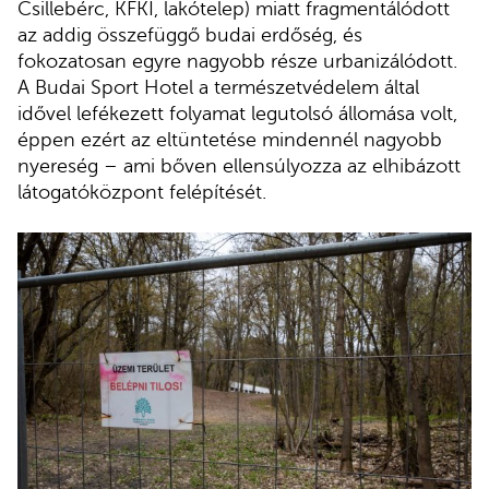
Csillebérc, KFKI, lakótelep) miatt fragmentálódott
az addig összefüggő budai erdőség, és
fokozatosan egyre nagyobb része urbanizálódott.
A Budai Sport Hotel a természetvédelem által
idővel lefékezett folyamat legutolsó állomása volt,
éppen ezért az eltüntetése mindennél nagyobb
nyereség – ami bőven ellensúlyozza az elhibázott
látogatóközpont felépítését.