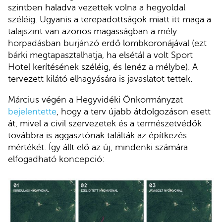
szintben haladva vezettek volna a hegyoldal
széléig. Ugyanis a terepadottságok miatt itt maga a
talajszint van azonos magasságban a mély
horpadásban burjánzó erdő lombkoronájával (ezt
bárki megtapasztalhatja, ha elsétál a volt Sport
Hotel kerítésének széléig, és lenéz a mélybe). A
tervezett kilátó elhagyására is javaslatot tettek.
Március végén a Hegyvidéki Önkormányzat
bejelentette
, hogy a terv újabb átdolgozáson esett
át, mivel a civil szervezetek és a természetvédők
továbbra is aggasztónak találták az építkezés
mértékét. Így állt elő az új, mindenki számára
elfogadható koncepció: