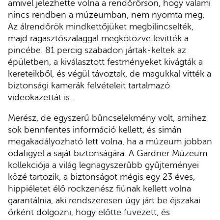
amivel jelezhette volna a rendőrőrsön, hogy valami
nincs rendben a múzeumban, nem nyomta meg.
Az álrendőrök mindkettőjüket megbilincselték,
majd ragasztószalaggal megkötözve levitték a
pincébe. 81 percig szabadon jártak-keltek az
épületben, a kiválasztott festményeket kivágták a
kereteikből, és végül távoztak, de magukkal vitték a
biztonsági kamerák felvételeit tartalmazó
videokazettát is.
Merész, de egyszerű bűncselekmény volt, amihez
sok bennfentes információ kellett, és simán
megakadályozható lett volna, ha a múzeum jobban
odafigyel a saját biztonságára. A Gardner Múzeum
kollekciója a világ legnagyszerűbb gyűjteményei
közé tartozik, a biztonságot mégis egy 23 éves,
hippiéletet élő rockzenész fiúnak kellett volna
garantálnia, aki rendszeresen úgy járt be éjszakai
őrként dolgozni, hogy előtte füvezett, és