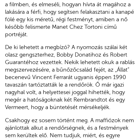
a filmben, és elmeséli, hogyan hívta át magához a
lakására a férfi, hogy segítsen felakasztani a kanapé
fölé egy kis méretű, régi festményt, amiben a nő
később felismerte Manet Chez Tortoni című
portréját.
De ki lehetett a megbízó? A nyomozás szálai két
olasz gengszterhez, Bobby Donatihoz és Robert
Guarantéhoz vezettek. Nekik lehetett okuk a rablás
megszervezésére, a bűnőzőcsalád fejét, az „Állat”
becenevű Vincent Ferrarát ugyanis éppen 1990
tavaszán tartóztatták le a rendőrök. Ő már igazi
nagyhal volt, a helyettesei joggal hihették, hogy
megér a hatóságoknak két Rembrandtot és egy
Vermeert, hogy a büntetését mérsékeljék.
Csakhogy ez sosem történt meg. A maffiózok nem
ajánlottak alkut a rendőrségnek, és a festmények
sem kerültek elő. Nem tudjuk, miért, és egyre