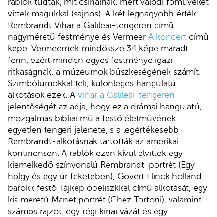
rablók tudták, mit csinálnak, mert valódi főműveket
vittek magukkal (sajnos). A két legnagyobb érték
Rembrandt Vihar a Galileai-tengeren című
nagyméretű festménye és Vermeer
A koncert
című
képe. Vermeernek mindössze 34 képe maradt
fenn, ezért minden egyes festménye igazi
ritkaságnak, a múzeumok büszkeségének számít.
Szimbólumokkal teli, különleges hangulatú
alkotások ezek. A
Vihar a Galileai-tengeren
jelentőségét az adja, hogy ez a drámai hangulatú,
mozgalmas bibliai mű a festő életművének
egyetlen tengeri jelenete, s a legértékesebb
Rembrandt-alkotásnak tartották az amerikai
kontinensen. A rablók ezen kívül elvittek egy
kiemelkedő színvonalú Rembrandt-portrét (Egy
hölgy és egy úr feketében), Govert Flinck holland
barokk festő Tájkép obeliszkkel című alkotását, egy
kis méretű Manet portrét (Chez Tortoni), valamint
számos rajzot, egy régi kínai vázát és egy