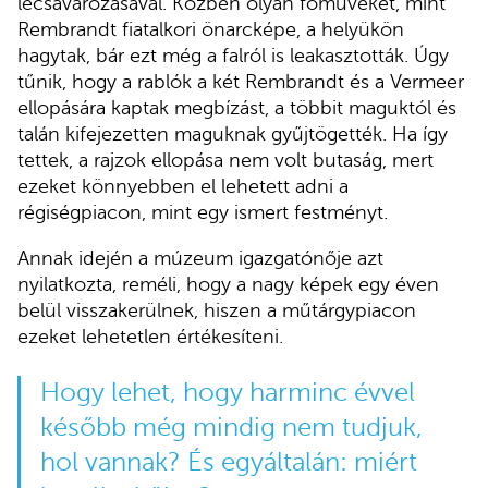
lecsavarozásával. Közben olyan főműveket, mint
Rembrandt fiatalkori önarcképe, a helyükön
hagytak, bár ezt még a falról is leakasztották. Úgy
tűnik, hogy a rablók a két Rembrandt és a Vermeer
ellopására kaptak megbízást, a többit maguktól és
talán kifejezetten maguknak gyűjtögették. Ha így
tettek, a rajzok ellopása nem volt butaság, mert
ezeket könnyebben el lehetett adni a
régiségpiacon, mint egy ismert festményt.
Annak idején a múzeum igazgatónője azt
nyilatkozta, reméli, hogy a nagy képek egy éven
belül visszakerülnek, hiszen a műtárgypiacon
ezeket lehetetlen értékesíteni.
Hogy lehet, hogy harminc évvel
később még mindig nem tudjuk,
hol vannak? És egyáltalán: miért