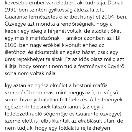
kevesebb ember van életben, aki tudhatja. Donati
1991-ben szintén gyilkosság áldozata lett,
Guarante természetes okokból hunyt el 2004-ben.
Özvegye azt mondta a rendőrségnek, hogy a
képek egy ideig a férjénél voltak, de átadták őket
egy másik maffiózónak – amikor azonban az FBI
2010-ben nagy erőkkel kivonult ehhez az
illetőhöz, és átkutatták az egész házát, csak egy
üres rejtekhelyet találtak. Ez az idős olasz máig azt
állítja, hogy semmit nem tud a festmények ügyéről,
soha nem voltak nála.
Így aztán az egész elmélet a bostoni maffia
szerepéről nem más, mint meggyőző, de végső
soron bizonyíthatatlan feltételezés. A festmények
egészen hitelesnek látszó tanúk (az egyik
feltelezett rabló sógornője és Guarante özvegye)
szeme előtt is felbukkantak az elrablásuk után, de
nem tudjuk, hogy egy földalatti rejtekhelyen