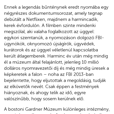
Ennek a legendás bűnténynek eredt nyomába egy
négyrészes dokumentumsorozat, amely tegnap
debütált a Netflixen, majdnem a harmincadik,
kerek évfordulón. A filmben szinte mindenki
megszólal, aki valaha foglalkozott az üggyel:
egykori szemtanúk, a nyomozáson dolgozó FBI-
ügynökök, oknyomozó újságírók, ügyvédek,
kurátorok és az üggyel véletlenül kapcsolatba
került átlagemberek. Harminc év után még mindig
él a múzeum által felajánlott, jelenleg 10 millió
dolláros nyomravezetői díj és még mindig üresek a
képkeretek a falon – noha az FBI 2013-ban
bejelentette, hogy eljutottak a megoldásig, tudják
az elkövetők nevét. Csak éppen a festmények
hiányoznak, és ahogy telik az idő, egyre
valószínűbb, hogy sosem kerülnek elő.
A bostoni Gardner Múzeum különleges intézmény,