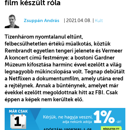
film készült róla
Zsuppán András
| 2021.04.08. |
Kult
Tizenhárom nyomtalanul eltűnt,
felbecsülhetetlen értékű műalkotás, köztük
Rembrandt egyetlen tengeri jelenete és Vermeer
A koncert című festménye: a bostoni Gardner
Múzeum kifosztása harminc évvel ezelőtt a világ
legnagyobb műkincslopása volt. Tegnap debütált
a Netflixen a dokumentumfilm, amely utána ered
a rejtélynek. Annak a bűnténynek, amelyet már
évekkel ezelőtt megoldottnak hitt az FBI. Csak
éppen a képek nem kerültek elő.