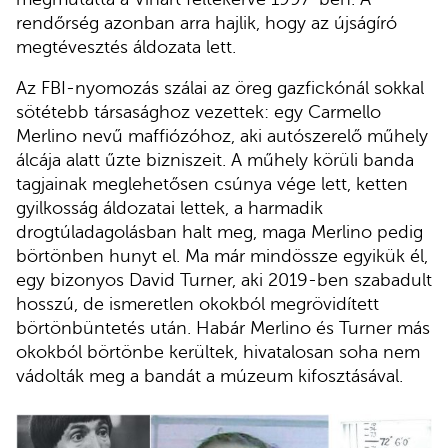
rendőrség azonban arra hajlik, hogy az újságíró
megtévesztés áldozata lett.
Az FBI-nyomozás szálai az öreg gazfickónál sokkal
sötétebb társasághoz vezettek: egy Carmello
Merlino nevű maffiózóhoz, aki autószerelő műhely
álcája alatt űzte bizniszeit. A műhely körüli banda
tagjainak meglehetősen csúnya vége lett, ketten
gyilkosság áldozatai lettek, a harmadik
drogtúladagolásban halt meg, maga Merlino pedig
börtönben hunyt el. Ma már mindössze egyikük él,
egy bizonyos David Turner, aki 2019-ben szabadult
hosszú, de ismeretlen okokból megrövidített
börtönbüntetés után. Habár Merlino és Turner más
okokból börtönbe kerültek, hivatalosan soha nem
vádolták meg a bandát a múzeum kifosztásával.