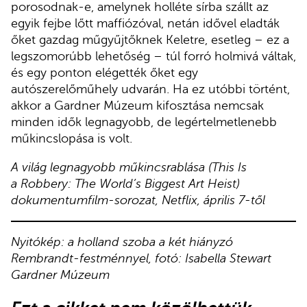
porosodnak-e, amelynek holléte sírba szállt az
egyik fejbe lőtt maffiózóval, netán idővel eladták
őket gazdag műgyűjtőknek Keletre, esetleg – ez a
legszomorúbb lehetőség – túl forró holmivá váltak,
és egy ponton elégették őket egy
autószerelőműhely udvarán. Ha ez utóbbi történt,
akkor a Gardner Múzeum kifosztása nemcsak
minden idők legnagyobb, de legértelmetlenebb
műkincslopása is volt.
A világ legnagyobb műkincsrablása (This Is
a Robbery: The World’s Biggest Art Heist)
dokumentumfilm-sorozat, Netflix, április 7-től
Nyitókép: a holland szoba a két hiányzó
Rembrandt-festménnyel, fotó: Isabella Stewart
Gardner Múzeum