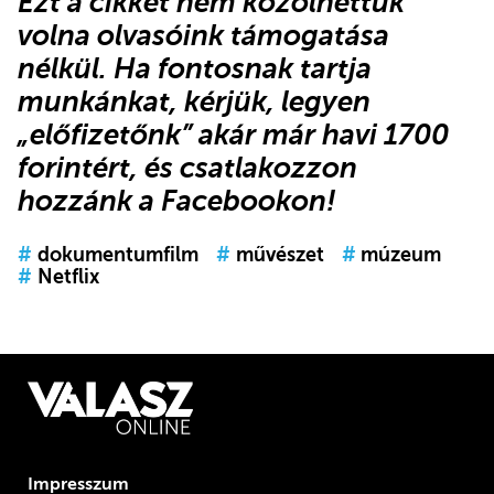
Ezt a cikket nem közölhettük
volna olvasóink támogatása
nélkül. Ha fontosnak tartja
munkánkat, kérjük,
legyen
„előfizetőnk”
akár már havi 1700
forintért, és
csatlakozzon
hozzánk a Facebookon
!
#
dokumentumfilm
#
művészet
#
múzeum
#
Netflix
Impresszum