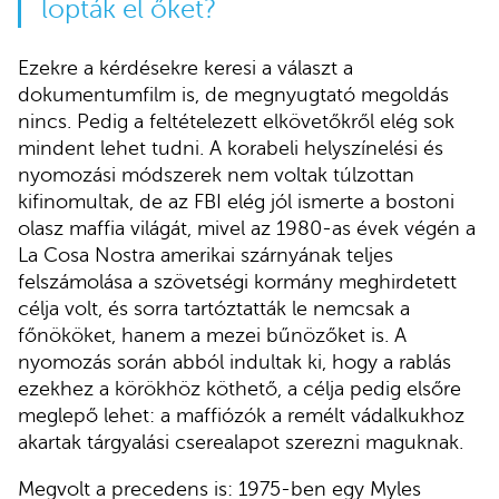
lopták el őket?
Ezekre a kérdésekre keresi a választ a
dokumentumfilm is, de megnyugtató megoldás
nincs. Pedig a feltételezett elkövetőkről elég sok
mindent lehet tudni. A korabeli helyszínelési és
nyomozási módszerek nem voltak túlzottan
kifinomultak, de az FBI elég jól ismerte a bostoni
olasz maffia világát, mivel az 1980-as évek végén a
La Cosa Nostra amerikai szárnyának teljes
felszámolása a szövetségi kormány meghirdetett
célja volt, és sorra tartóztatták le nemcsak a
főnököket, hanem a mezei bűnözőket is. A
nyomozás során abból indultak ki, hogy a rablás
ezekhez a körökhöz köthető, a célja pedig elsőre
meglepő lehet: a maffiózók a remélt vádalkukhoz
akartak tárgyalási cserealapot szerezni maguknak.
Megvolt a precedens is: 1975-ben egy Myles