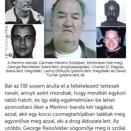
A Merlino-banda: Carmelo Merlino (középen, börtönben halt meg),
George Reissfelder (balra fent, drogtúladagolás), Charles O. Pappas
(balra lent, megölték), Lenny DiMuzio (jobbra fent, megölték) és David
Turner (jobbra lent, él)
Bár az FBI sosem árulta el a feltételezett tettesek
nevét, annyit azért mondtak, hogy mindkét egykori
rabló halott, és így elég egyértelműen be lehet
azonosítani őket a Merlino-banda két tagjával,
azzal, akit egy kocsi csomagtartójában találtak meg
agyonlőve meg azzal, aki a drog áldozata lett. Az
utóbbi, George Reissfelder sógornője meg is szólal