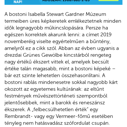
A bostoni Isabella Stewart Gardner Múzeum
termeiben üres képkeretek emlékeztetnek minden
idők legnagyobb műkincslopására. Persze ha
egészen korrektek akarunk lenni: a címet 2019
novemberéig viselte egyértelműen a bűntény,
amelyről ez a cikk szól. Abban az évben ugyanis a
drezdai Grünes Gewölbe kincstárból rengeteg
nagy értékű ékszert vittek el, amelyek becsült
értéke talán magasabb, mint a bostoni képeké –
bár ezt szinte lehetetlen összehasonlítani. A
bostoni rablás mindenesetre sokkal nagyobb kárt
okozott az egyetemes kultúrának: az eltűnt
festmények művészettörténeti szempontból
jelentősebbek, mint a barokk és reneszánsz
ékszerek. A „felbecsülhetetlen érték” egy
Rembrandt- vagy egy Vermeer-főmű esetében
tényleg nem hatásvadász szófordulat csupán.