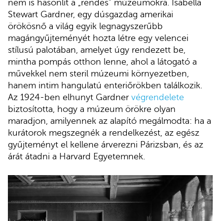
nem is hasonlít a „rendes” múzeumokra. Isabella
Stewart Gardner, egy dúsgazdag amerikai
örökösnő a világ egyik legnagyszerűbb
magángyűjteményét hozta létre egy velencei
stílusú palotában, amelyet úgy rendezett be,
mintha pompás otthon lenne, ahol a látogató a
művekkel nem steril múzeumi környezetben,
hanem intim hangulatú enteriőrökben találkozik.
Az 1924-ben elhunyt Gardner
végrendelete
biztosította, hogy a múzeum örökre olyan
maradjon, amilyennek az alapító megálmodta: ha a
kurátorok megszegnék a rendelkezést, az egész
gyűjteményt el kellene árverezni Párizsban, és az
árát átadni a Harvard Egyetemnek.