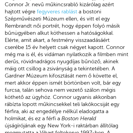
Connor Jr. nevű műkincsrabló kizárólag azért
hajtott végre
fegyveres rablást
a bostoni
Szépművészeti Múzeum ellen, és vitt el egy
Rembrandt női portrét, hogy éppen folyó másik
bűnügyében alkut köthessen a hatóságokkal.
Elérte, amit akart, a festmény visszaadásáért
cserébe 15 év helyett csak négyet kapott. Connor
még ma is él, és vidáman nyilatkozik a filmben mint
derűs, rövidnadrágos nyugdíjas bűnöző, akinek
máig ott csillog a zsiványság a tekintetében. A
Gardner Múzeum kifosztását nem ő követte el,
mert akkor éppen ismét börtönben volt, bár egy
furcsa, talán sehova nem vezető szálon mégis
köthető az ügyhöz. Connor ugyanis akkoriban
rábízta lopott műkincsekkel teli lakókocsiját egy
férfira, aki az engedélye nélkül eladogatta a
holmikat, és ez a férfi a
Boston Herald
újságírójának egy New York-i raktárban állítólag
megmutatta a Vihart feltekerve 1997-ben. A