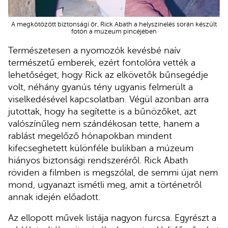
A megkötözött biztonsági őr, Rick Abath a helyszínelés során készült
fotón a múzeum pincéjében
Természetesen a nyomozók kevésbé naív
természetű emberek, ezért fontolóra vették a
lehetőséget, hogy Rick az elkövetők bűnsegédje
volt, néhány gyanús tény ugyanis felmerült a
viselkedésével kapcsolatban. Végül azonban arra
jutottak, hogy ha segítette is a bűnözőket, azt
valószínűleg nem szándékosan tette, hanem a
rablást megelőző hónapokban mindent
kifecseghetett különféle bulikban a múzeum
hiányos biztonsági rendszeréről. Rick Abath
röviden a filmben is megszólal, de semmi újat nem
mond, ugyanazt ismétli meg, amit a történetről
annak idején előadott.
Az ellopott művek listája nagyon furcsa. Egyrészt a