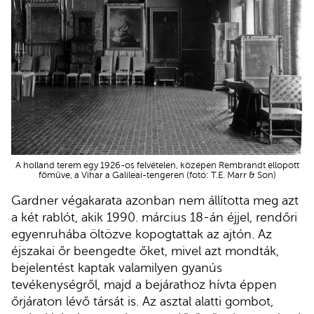
A holland terem egy 1926-os felvételen, középen Rembrandt ellopott
főműve, a Vihar a Galileai-tengeren (fotó: T.E. Marr & Son)
Gardner végakarata azonban nem állította meg azt
a két rablót, akik 1990. március 18-án éjjel, rendőri
egyenruhába öltözve kopogtattak az ajtón. Az
éjszakai őr beengedte őket, mivel azt mondták,
bejelentést kaptak valamilyen gyanús
tevékenységről, majd a bejárathoz hívta éppen
őrjáraton lévő társát is. Az asztal alatti gombot,