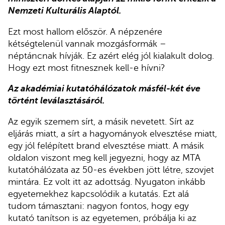
Nemzeti Kulturális Alaptól.
Ezt most hallom először. A népzenére
kétségtelenül vannak mozgásformák –
néptáncnak hívják. Ez azért elég jól kialakult dolog.
Hogy ezt most fitnesznek kell-e hívni?
Az akadémiai kutatóhálózatok másfél-két éve
történt leválasztásáról.
Az egyik szemem sírt, a másik nevetett. Sírt az
eljárás miatt, a sírt a hagyományok elvesztése miatt,
egy jól felépített brand elvesztése miatt. A másik
oldalon viszont meg kell jegyezni, hogy az MTA
kutatóhálózata az 50-es években jött létre, szovjet
mintára. Ez volt itt az adottság. Nyugaton inkább
egyetemekhez kapcsolódik a kutatás. Ezt alá
tudom támasztani: nagyon fontos, hogy egy
kutató tanítson is az egyetemen, próbálja ki az