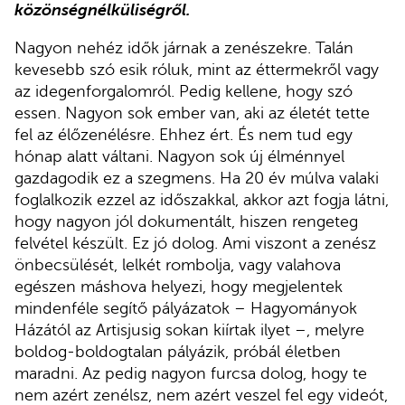
közönségnélküliségről.
Nagyon nehéz idők járnak a zenészekre. Talán
kevesebb szó esik róluk, mint az éttermekről vagy
az idegenforgalomról. Pedig kellene, hogy szó
essen. Nagyon sok ember van, aki az életét tette
fel az élőzenélésre. Ehhez ért. És nem tud egy
hónap alatt váltani. Nagyon sok új élménnyel
gazdagodik ez a szegmens. Ha 20 év múlva valaki
foglalkozik ezzel az időszakkal, akkor azt fogja látni,
hogy nagyon jól dokumentált, hiszen rengeteg
felvétel készült. Ez jó dolog. Ami viszont a zenész
önbecsülését, lelkét rombolja, vagy valahova
egészen máshova helyezi, hogy megjelentek
mindenféle segítő pályázatok – Hagyományok
Házától az Artisjusig sokan kiírtak ilyet –, melyre
boldog-boldogtalan pályázik, próbál életben
maradni. Az pedig nagyon furcsa dolog, hogy te
nem azért zenélsz, nem azért veszel fel egy videót,