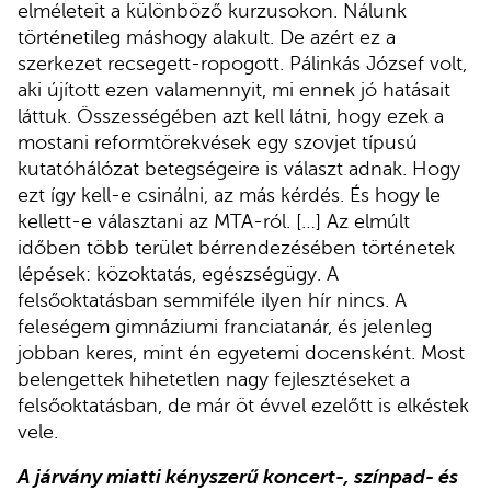
elméleteit a különböző kurzusokon. Nálunk
történetileg máshogy alakult. De azért ez a
szerkezet recsegett-ropogott. Pálinkás József volt,
aki újított ezen valamennyit, mi ennek jó hatásait
láttuk. Összességében azt kell látni, hogy ezek a
mostani reformtörekvések egy szovjet típusú
kutatóhálózat betegségeire is választ adnak. Hogy
ezt így kell-e csinálni, az más kérdés. És hogy le
kellett-e választani az MTA-ról. […] Az elmúlt
időben több terület bérrendezésében történetek
lépések: közoktatás, egészségügy. A
felsőoktatásban semmiféle ilyen hír nincs. A
feleségem gimnáziumi franciatanár, és jelenleg
jobban keres, mint én egyetemi docensként. Most
belengettek hihetetlen nagy fejlesztéseket a
felsőoktatásban, de már öt évvel ezelőtt is elkéstek
vele.
A járvány miatti kényszerű koncert-, színpad- és