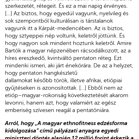
szerkezetét, rétegeit. És ez a mai napig érvényes.
[…] Az biztos, hogy egyedül vagyunk, nyelvileg és
sok szempontból kulturálisan is társtalanok
vagyunk itt a Kárpát-medencében. Az is biztos,
hogy sztyeppei nép voltunk, keletről jöttünk. És
hogy nagyon sok mindent hoztunk keletről. Amire
Bartók a magyar népzenében rácsodálkozott, az a
híres ereszkedő, kvintváltó pentaton réteg. Ezt
mindenki ismeri, aki járt énekórára. De az a helyzet,
hogy pentaton hangkészletű
dallamokat később török, illetve afrikai, etiópiai
gyűjtéseken is azonosítottak. […] Ebből nem az
etióp–magyar-rokonság következtetését akarom
levonni, hanem azt, hogy valamiért az egész
emberiség szívesen reagál a pentatóniára.
Arról, hogy „A magyar ethnofitness edzésforma
kidolgozása” című pályázati anyagra egyedi
miniszteri döntés alapján 12 millió forint érkezik a