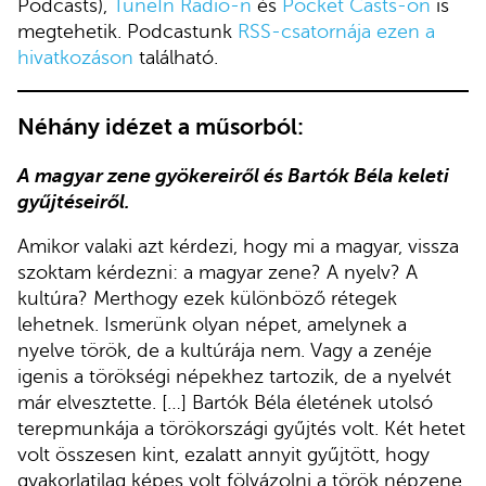
Podcasts),
TuneIn Radio-n
és
Pocket Casts-on
is
megtehetik. Podcastunk
RSS-csatornája ezen a
hivatkozáson
található.
Néhány idézet a műsorból:
A magyar zene gyökereiről és Bartók Béla keleti
gyűjtéseiről.
Amikor valaki azt kérdezi, hogy mi a magyar, vissza
szoktam kérdezni: a magyar zene? A nyelv? A
kultúra? Merthogy ezek különböző rétegek
lehetnek. Ismerünk olyan népet, amelynek a
nyelve török, de a kultúrája nem. Vagy a zenéje
igenis a törökségi népekhez tartozik, de a nyelvét
már elvesztette. […] Bartók Béla életének utolsó
terepmunkája a törökországi gyűjtés volt. Két hetet
volt összesen kint, ezalatt annyit gyűjtött, hogy
gyakorlatilag képes volt fölvázolni a török népzene