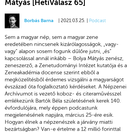
Mátyás [HetiVálasz 65]
Borbás Barna
| 2021.03.25. |
Podcast
Sem a magyar nép, sem a magyar zene
eredetében nincsenek kizárólagosságok, „vagy-
vagy” alapon sosem fogunk dűlőre jutni, „és”
kapcsolással annál inkább – Bolya Mátyás zenész,
zeneszerző, a Zenetudományi Intézet kutatója és a
Zeneakadémia docense szerint ebből a
megközelítésből érdemes vizsgálni a magyarságot
évszázad óta foglalkoztató kérdéseket. A Népzenei
Archívumot is vezető koboz- és citeraművésszel
emlékezünk Bartók Béla születésének kerek 140.
évfordulójára, mely éppen podcastunk
megjelenésének napjára, március 25-ére esik.
Hogyan élnek a népzenészek a járvány miatti
bezártságban? Van-e értelme a 12 millió forinttal