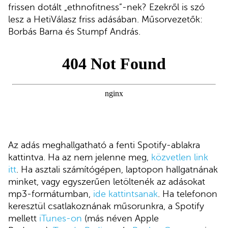
frissen dotált „ethnofitness”-nek? Ezekről is szó
lesz a HetiVálasz friss adásában. Műsorvezetők:
Borbás Barna és Stumpf András.
Az adás meghallgatható a fenti Spotify-ablakra
kattintva. Ha az nem jelenne meg,
közvetlen link
itt
. Ha asztali számítógépen, laptopon hallgatnának
minket, vagy egyszerűen letöltenék az adásokat
mp3-formátumban,
ide kattintsanak
. Ha telefonon
keresztül csatlakoznának műsorunkra, a Spotify
mellett
iTunes-on
(más néven Apple