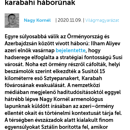
karabahi háborúnak
Nagy Kornél
| 2020.11.09. |
Világmagyarázat
Egyre súlyosabbá válik az Örményország és
Azerbajdzsán között vívott háború: Ilham Aliyev
azeri elnök vasárnap
bejelentette
, hogy
hadserege elfoglalta a stratégiai fontosságú Susi
városát. Noha ezt örmény részről cáfolták, helyi
beszámolók szerint elkezdték a Susitól 15
kilométerre eső Sztyepanakert, Karabah
fővárosának evakuálását. A nemzetközi
médiában megjelenő haditudósításoktól eggyel
hátrébb lépve Nagy Kornél armenológus
lapunknak küldött írásában az azeri–örmény
ellentét okait és történelmi kontextusát tárja fel.
A térségben évszázadok alatt kialakult finom
egyensúlyokat Sztálin borította fel, amikor