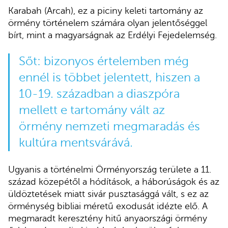
Karabah (Arcah), ez a piciny keleti tartomány az
örmény történelem számára olyan jelentőséggel
bírt, mint a magyarságnak az Erdélyi Fejedelemség.
Sőt: bizonyos értelemben még
ennél is többet jelentett, hiszen a
10-19. században a diaszpóra
mellett e tartomány vált az
örmény nemzeti megmaradás és
kultúra mentsvárává.
Ugyanis a történelmi Örményország területe a 11.
század közepétől a hódítások, a háborúságok és az
üldöztetések miatt sivár pusztasággá vált, s ez az
örménység bibliai méretű exodusát idézte elő. A
megmaradt keresztény hitű anyaországi örmény