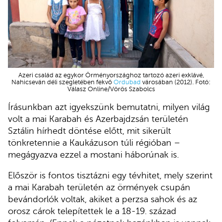
Azeri család az egykor Örményországhoz tartozó azeri exklávé,
Nahicseván déli szegletében fekvő
Ordubad
városában (2012). Fotó:
Válasz Online/Vörös Szabolcs
Írásunkban azt igyekszünk bemutatni, milyen világ
volt a mai Karabah és Azerbajdzsán területén
Sztálin hírhedt döntése előtt, mit sikerült
tönkretennie a Kaukázuson túli régióban –
megágyazva ezzel a mostani háborúnak is.
Először is fontos tisztázni egy tévhitet, mely szerint
a mai Karabah területén az örmények csupán
bevándorlók voltak, akiket a perzsa sahok és az
orosz cárok telepítettek le a 18-19. század