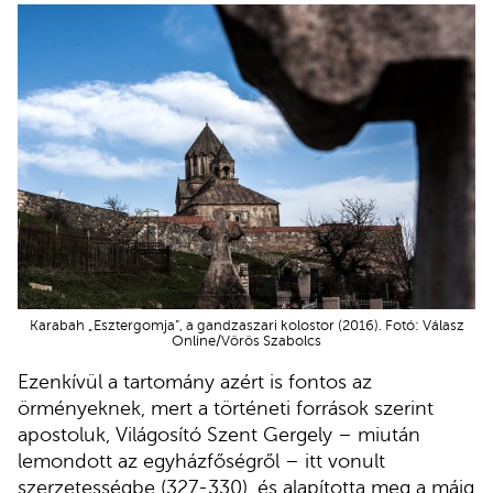
Karabah „Esztergomja”, a gandzaszari kolostor (2016). Fotó: Válasz
Online/Vörös Szabolcs
Ezenkívül a tartomány azért is fontos az
örményeknek, mert a történeti források szerint
apostoluk, Világosító Szent Gergely – miután
lemondott az egyházfőségről – itt vonult
szerzetességbe (327-330), és alapította meg a máig