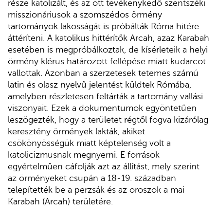
része katolizált, és az ott tevékenykedő szentszéki
misszionáriusok a szomszédos örmény
tartományok lakosságát is próbálták Róma hitére
áttéríteni. A katolikus hittérítők Arcah, azaz Karabah
esetében is megpróbálkoztak, de kísérleteik a helyi
örmény klérus határozott fellépése miatt kudarcot
vallottak. Azonban a szerzetesek tetemes számú
latin és olasz nyelvű jelentést küldtek Rómába,
amelyben részletesen feltárták a tartomány vallási
viszonyait. Ezek a dokumentumok egyöntetűen
leszögezték, hogy a területet régtől fogva kizárólag
keresztény örmények lakták, akiket
csökönyösségük miatt képtelenség volt a
katolicizmusnak megnyerni. E források
egyértelműen cáfolják azt az állítást, mely szerint
az örményeket csupán a 18-19. században
telepítették be a perzsák és az oroszok a mai
Karabah (Arcah) területére.