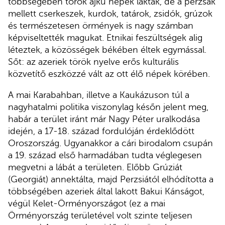
többségében török ajkú népek lakták, de a perzsák
mellett cserkeszek, kurdok, tatárok, zsidók, grúzok
és természetesen örmények is nagy számban
képviseltették magukat. Etnikai feszültségek alig
léteztek, a közösségek békében éltek egymással.
Sőt: az azeriek török nyelve erős kulturális
közvetítő eszközzé vált az ott élő népek körében.
A mai Karabahban, illetve a Kaukázuson túl a
nagyhatalmi politika viszonylag későn jelent meg,
habár a terület iránt már Nagy Péter uralkodása
idején, a 17-18. század fordulóján érdeklődött
Oroszország. Ugyanakkor a cári birodalom csupán
a 19. század első harmadában tudta véglegesen
megvetni a lábát a területen. Előbb Grúziát
(Georgiát) annektálta, majd Perzsiától elhódította a
többségében azeriek által lakott Bakui Kánságot,
végül Kelet-Örményországot (ez a mai
Örményország területével volt szinte teljesen