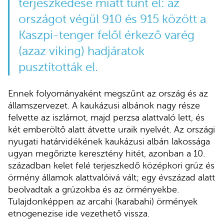
terjeszkedése miatt tűnt el: az
országot végül 910 és 915 között a
Kaszpi-tenger felől érkező varég
(azaz viking) hadjáratok
pusztították el.
Ennek folyományaként megszűnt az ország és az
államszervezet. A kaukázusi albánok nagy része
felvette az iszlámot, majd perzsa alattvaló lett, és
két emberöltő alatt átvette uraik nyelvét. Az országi
nyugati határvidékének kaukázusi albán lakossága
ugyan megőrizte keresztény hitét, azonban a 10.
században kelet felé terjeszkedő középkori grúz és
örmény államok alattvalóivá vált; egy évszázad alatt
beolvadtak a grúzokba és az örményekbe.
Tulajdonképpen az arcahi (karabahi) örmények
etnogenezise ide vezethető vissza.