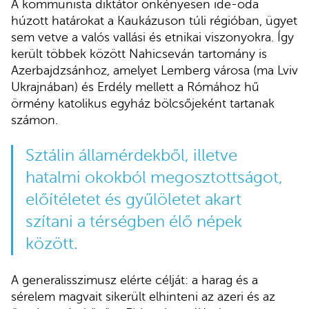
A kommunista diktátor önkényesen ide-oda
húzott határokat a Kaukázuson túli régióban, ügyet
sem vetve a valós vallási és etnikai viszonyokra. Így
került többek között Nahicseván tartomány is
Azerbajdzsánhoz, amelyet Lemberg városa (ma Lviv
Ukrajnában) és Erdély mellett a Rómához hű
örmény katolikus egyház bölcsőjeként tartanak
számon.
Sztálin államérdekből, illetve
hatalmi okokból megosztottságot,
előítéletet és gyűlöletet akart
szítani a térségben élő népek
között.
A generalisszimusz elérte célját: a harag és a
sérelem magvait sikerült elhinteni az azeri és az