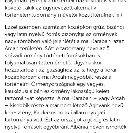
folyamán. (Ennek a nézetnek hazánkban is vannak
követői, akik az úgynevezett alternatív
történelemtudomány művelői közül kerülnek ki.)
Ezzel szemben számtalan középkori grúz, bizánci
vagy latin nyelvű forrás bizonyítja az örmények
nagy tömbben való jelenlétét a mai Karabah, azaz
Arcah területén. Sőt: e tartomány neve az 5.
századi örmény történeti forrásokban is
folyamatosan tetten érhető. Ugyanakkor
hozzátartozik az igazsághoz az is, hogy a korai
középkorban a mai Arcah nagyobbik része a
történelmi Örményországnak egy vegyes,
kaukázusi albán és örmény lakosságú keleti
tartományát képezte. A mai Karabah – vagy Arcah
– kisebbik része a már nem létező Aghvank nevű
keresztény, Kaukázuson túli állam nyugati
tartománya volt. Ezt az országot a görög és latin
nyelvű források egyébiránt Albánia néven ismerték,