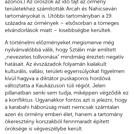
azonos.) Az oroszok az idő tájt az örmény
területekhez számították Arcah és Nahicseván
tartományokat is. Utóbbi tartományban a 19.
századra az örmények – elsősorban a tömeges
elvándorlások miatt – kisebbségbe kerültek.
A történelmi előzményeket megismerve még
nyilvánvalóbbá válik, hogy Sztálin már említett
„nevezetes tollvonása” mindmáig érezteti negatív
hatásait. Az évszázadok folyamán kialakult
kulturális, vallási, területi egyensúlyokat figyelmen
kívül hagyva a diktátor puskaporos hordóvá
változtatta a Kaukázuson túli régiót. Jelen
pillanatban senki sem tudja, miképpen végződik ez
a konfliktus. Ugyanakkor fontos azt is jelezni, hogy
a karabahi háborúság miatt nemcsak számtalan
azeri és örmény emberi élet, hanem a tartomány
ókeresztény korszakból fennmaradt épített
öröksége is végveszélybe került.