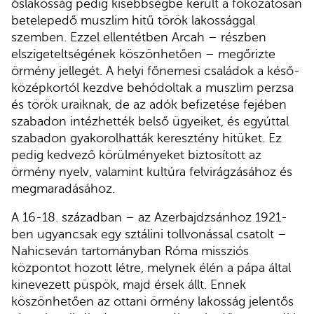
őslakosság pedig kisebbségbe került a fokozatosan
betelepedő muszlim hitű török lakossággal
szemben. Ezzel ellentétben Arcah – részben
elszigeteltségének köszönhetően – megőrizte
örmény jellegét. A helyi főnemesi családok a késő-
középkortól kezdve behódoltak a muszlim perzsa
és török uraiknak, de az adók befizetése fejében
szabadon intézhették belső ügyeiket, és egyúttal
szabadon gyakorolhatták keresztény hitüket. Ez
pedig kedvező körülményeket biztosított az
örmény nyelv, valamint kultúra felvirágzásához és
megmaradásához.
A 16-18. században – az Azerbajdzsánhoz 1921-
ben ugyancsak egy sztálini tollvonással csatolt –
Nahicseván tartományban Róma missziós
központot hozott létre, melynek élén a pápa által
kinevezett püspök, majd érsek állt. Ennek
köszönhetően az ottani örmény lakosság jelentős