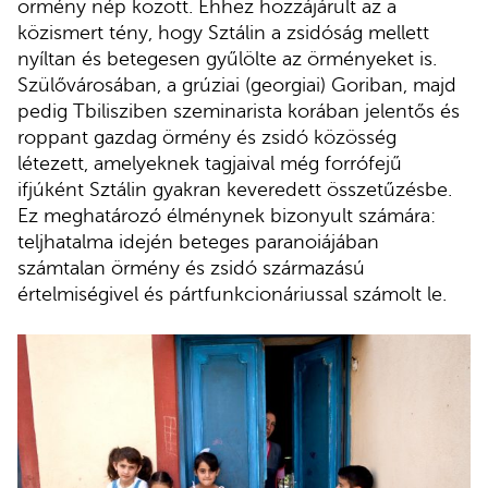
örmény nép között. Ehhez hozzájárult az a
közismert tény, hogy Sztálin a zsidóság mellett
nyíltan és betegesen gyűlölte az örményeket is.
Szülővárosában, a grúziai (georgiai) Goriban, majd
pedig Tbilisziben szeminarista korában jelentős és
roppant gazdag örmény és zsidó közösség
létezett, amelyeknek tagjaival még forrófejű
ifjúként Sztálin gyakran keveredett összetűzésbe.
Ez meghatározó élménynek bizonyult számára:
teljhatalma idején beteges paranoiájában
számtalan örmény és zsidó származású
értelmiségivel és pártfunkcionáriussal számolt le.