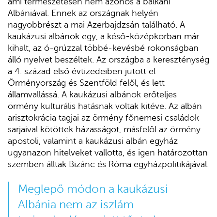
ami természetesen nem azonos a balkáni
Albániával. Ennek az országnak helyén
nagyobbrészt a mai Azerbajdzsán található. A
kaukázusi albánok egy, a késő-középkorban már
kihalt, az ó-grúzzal többé-kevésbé rokonságban
álló nyelvet beszéltek. Az országba a kereszténység
a 4. század első évtizedeiben jutott el
Örményország és Szentföld felől, és lett
államvallássá. A kaukázusi albánok erőteljes
örmény kulturális hatásnak voltak kitéve. Az albán
arisztokrácia tagjai az örmény főnemesi családok
sarjaival kötöttek házasságot, másfelől az örmény
apostoli, valamint a kaukázusi albán egyház
ugyanazon hitelveket vallotta, és igen határozottan
szemben álltak Bizánc és Róma egyházpolitikájával.
Meglepő módon a kaukázusi
Albánia nem az iszlám