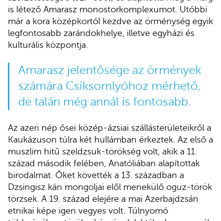
is létező Amarasz monostorkomplexumot. Utóbbi
már a kora középkortól kezdve az örménység egyik
legfontosabb zarándokhelye, illetve egyházi és
kulturális központja.
Amarasz jelentősége az örmények
számára Csíksomlyóhoz mérhető,
de talán még annál is fontosabb.
Az azeri nép ősei közép-ázsiai szállásterületeikről a
Kaukázuson túlra két hullámban érkeztek. Az első a
muszlim hitű szeldzsuk-törökség volt, akik a 11.
század második felében, Anatóliában alapítottak
birodalmat. Őket követték a 13. században a
Dzsingisz kán mongoljai elől menekülő oguz-török
törzsek. A 19. század elejére a mai Azerbajdzsán
etnikai képe igen vegyes volt. Túlnyomó