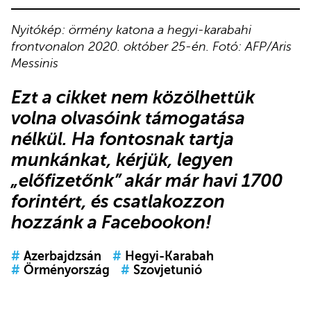
Nyitókép: örmény katona a hegyi-karabahi
frontvonalon 2020. október 25-én. Fotó: AFP/Aris
Messinis
Ezt a cikket nem közölhettük
volna olvasóink támogatása
nélkül. Ha fontosnak tartja
munkánkat, kérjük,
legyen
„előfizetőnk”
akár már havi 1700
forintért, és
csatlakozzon
hozzánk a Facebookon
!
#
Azerbajdzsán
#
Hegyi-Karabah
#
Örményország
#
Szovjetunió