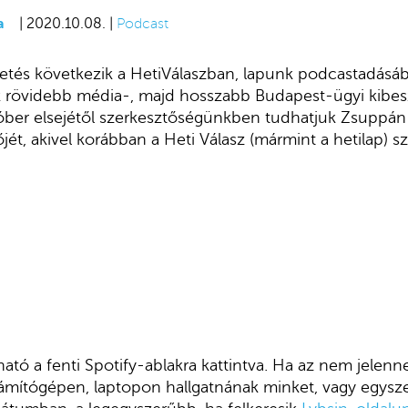
a
| 2020.10.08. |
Podcast
tés következik a HetiVálaszban, lapunk podcastadásáb
nk rövidebb média-, majd hosszabb Budapest-ügyi kibes
óber elsejétől szerkesztőségünkben tudhatjuk Zsuppán 
őjét, akivel korábban a Heti Válasz (mármint a hetilap)
ató a fenti Spotify-ablakra kattintva. Ha az nem jelen
számítógépen, laptopon hallgatnának minket, vagy egysz