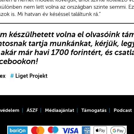
 különben nem lett volna az országban szinte semmi. Ezt 
zok is. Mi hatvan év késéssel találtunk rá.”
em készülhetett volna el olvasóink t
ntosnak tartja munkánkat, kérjük,
leg
akár már havi 1700 forintért, és
csat
acebookon
!
ex
#
Liget Projekt
tvédelem
ÁSZF
Médiaajánlat
Támogatás
Podcast