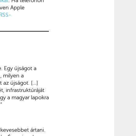
nkat
. Ha telefonon
ven Apple
RSS-
. Egy újságot a
, milyen a
 az újságot. […]
 infrastruktúráját
gy a magyar lapokra
”
kevesebbet ártani.