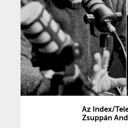
Az Index/Tele
Zsuppán Andr