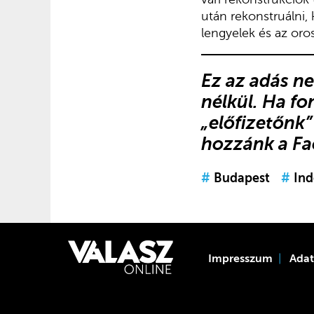
után rekonstruálni,
lengyelek és az oros
Ez az adás n
nélkül. Ha fo
„előfizetőnk”
hozzánk a F
#
Budapest
#
Ind
Impresszum
Ada