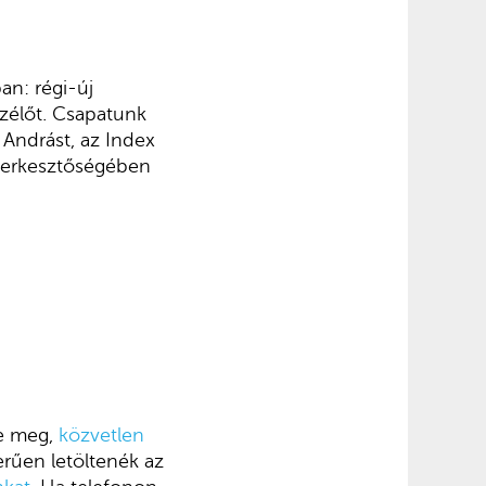
an: régi-új
zélőt. Csapatunk
Andrást, az Index
 szerkesztőségében
ne meg,
közvetlen
erűen letöltenék az