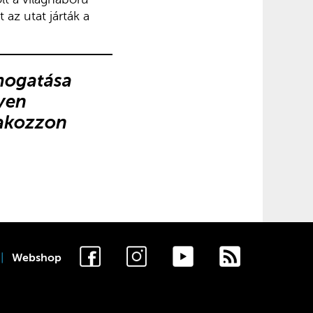
az utat járták a
ámogatása
yen
lakozzon
Webshop