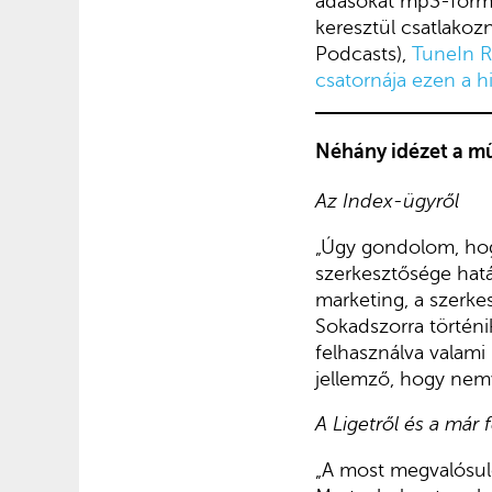
adásokat mp3-formá
keresztül csatlakoz
Podcasts),
TuneIn 
csatornája ezen a h
Néhány idézet a m
Az Index-ügyről
„Úgy gondolom, hogy
szerkesztősége hatá
marketing, a szerkes
Sokadszorra történi
felhasználva valam
jellemző, hogy nemv
A Ligetről és a már
„A most megvalósuló