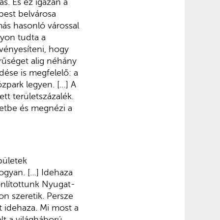
ás. És ez igazán a
pest belvárosa
más hasonló várossal
gyon tudta a
rvényesíteni, hogy
rűséget alig néhány
dése is megfelelő: a
özpark legyen. […] A
tt területszázalék.
igetbe és megnézi a
pületek
hogyan. […] Idehaza
onlítottunk Nyugat-
n szeretik. Persze
nt idehaza. Mi most a
lt a világháború