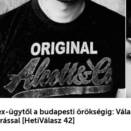
x-ügytől a budapesti örökségig: Vála
ással [HetiVálasz 42]