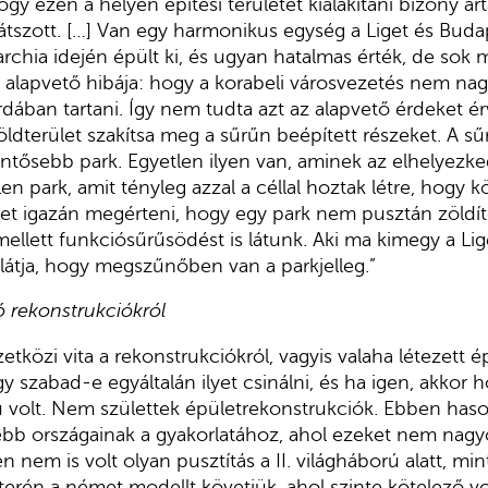
ogy ezen a helyen építési területet kialakítani bizony árt
átszott. […] Van egy harmonikus egység a Liget és Buda
rchia idején épült ki, és ugyan hatalmas érték, de sok 
 alapvető hibája: hogy a korabeli városvezetés nem na
rdában tartani. Így nem tudta azt az alapvető érdeket é
ldterület szakítsa meg a sűrűn beépített részeket. A sű
entősebb park. Egyetlen ilyen van, aminek az elhelyezke
len park, amit tényleg azzal a céllal hoztak létre, hogy k
het igazán megérteni, hogy egy park nem pusztán zöldíte
 mellett funkciósűrűsödést is látunk. Aki ma kimegy a L
 látja, hogy megszűnőben van a parkjelleg.”
ó rekonstrukciókról
tközi vita a rekonstrukciókról, vagyis valaha létezett é
ogy szabad-e egyáltalán ilyet csinálni, és ha igen, akkor 
bu volt. Nem születtek épületrekonstrukciók. Ebben has
bb országainak a gyakorlatához, ahol ezeket nem nagyo
n nem is volt olyan pusztítás a II. világháború alatt, mi
 terén a német modellt követjük, ahol szinte kötelező vo