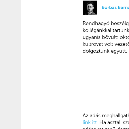
Borbás Barn
Rendhagyó beszélge
kollégánkkal tartu
ugyanis bővült: okt
kultrovat volt vezet
dolgoztunk együtt.
Az adás meghallgath
link itt
. Ha asztali 