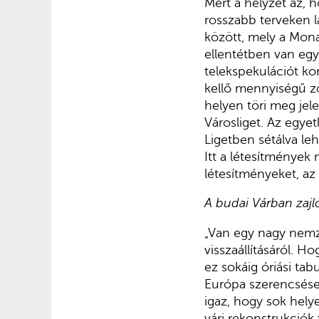
Mert a helyzet az, h
rosszabb terveken l
között, mely a Mona
ellentétben van egy
telekspekulációt ko
kellő mennyiségű zö
helyen töri meg jel
Városliget. Az egyet
Ligetben sétálva le
Itt a létesítmények
létesítményeket, az
A budai Várban zajl
„Van egy nagy nemze
visszaállításáról. H
ez sokáig óriási ta
Európa szerencsése
igaz, hogy sok helye
vári rekonstrukciók