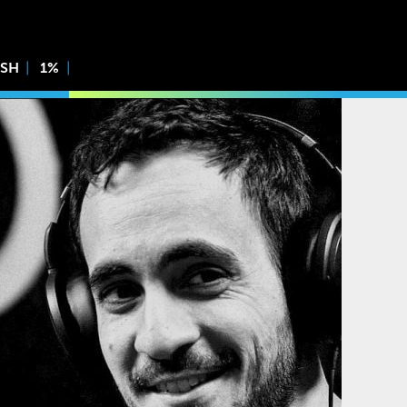
ISH
1%