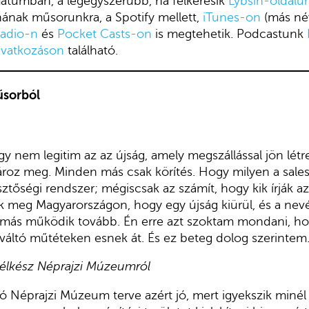
tumban, a legegyszerűbb, ha felkeresik
Lybsin-oldalu
nának műsorunkra, a Spotify mellett,
iTunes-on
(más né
Radio-n
és
Pocket Casts-on
is megtehetik. Podcastunk
ivatkozáson
található.
űsorból
 nem legitim az az újság, amely megszállással jön létre
roz meg. Minden más csak körítés. Hogy milyen a sales
ztőségi rendszer; mégiscsak az számít, hogy kik írják azt
k meg Magyarországon, hogy egy újság kiürül, és a nevét,
i más működik tovább. Én erre azt szoktam mondani, ho
áltó műtéteken esnek át. És ez beteg dolog szerintem.
 félkész Néprajzi Múzeumról
 Néprajzi Múzeum terve azért jó, mert igyekszik minél 