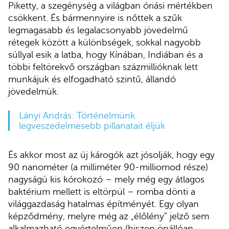
Piketty, a szegénység a világban óriási mértékben
csökkent. És bármennyire is nőttek a szűk
legmagasabb és legalacsonyabb jövedelmű
rétegek között a különbségek, sokkal nagyobb
súllyal esik a latba, hogy Kínában, Indiában és a
többi feltörekvő országban százmillióknak lett
munkájuk és elfogadható szintű, állandó
jövedelmük.
Lányi András: Történelmünk
legveszedelmesebb pillanatait éljük
És akkor most az új károgók azt jósolják, hogy egy
90 nanométer (a milliméter 90-milliomod része)
nagyságú kis kórokozó – mely még egy átlagos
baktérium mellett is eltörpül – romba dönti a
világgazdaság hatalmas építményét. Egy olyan
képződmény, melyre még az „élőlény” jelző sem
alkalmazható egyértelműen (hiszen önállóan,