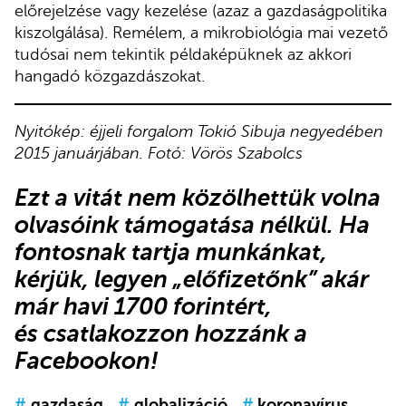
előrejelzése vagy kezelése (azaz a gazdaságpolitika
kiszolgálása). Remélem, a mikrobiológia mai vezető
tudósai nem tekintik példaképüknek az akkori
hangadó közgazdászokat.
Nyitókép: éjjeli forgalom Tokió Sibuja negyedében
2015 januárjában. Fotó: Vörös Szabolcs
Ezt a vitát nem közölhettük volna
olvasóink támogatása nélkül. Ha
fontosnak tartja munkánkat,
kérjük,
legyen „előfizetőnk”
akár
már havi 1700 forintért,
és
csatlakozzon hozzánk a
Facebookon
!
#
gazdaság
#
globalizáció
#
koronavírus