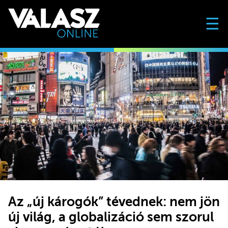
☰
Az „új károgók” tévednek: nem jön
új világ, a globalizáció sem szorul