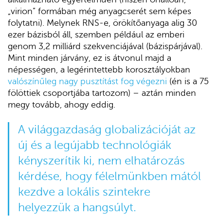
„virion” formában még anyagcserét sem képes
folytatni). Melynek RNS-e, örökítőanyaga alig 30
ezer bázisból áll, szemben például az emberi
genom 3,2 milliárd szekvenciájával (bázispárjával).
Mint minden járvány, ez is átvonul majd a
népességen, a legérintettebb korosztályokban
valószínűleg nagy pusztítást fog végezni
(én is a 75
fölöttiek csoportjába tartozom) – aztán minden
megy tovább, ahogy eddig.
A világgazdaság globalizációját az
új és a legújabb technológiák
kényszerítik ki, nem elhatározás
kérdése, hogy félelmünkben mától
kezdve a lokális szintekre
helyezzük a hangsúlyt.