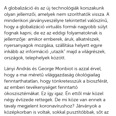
A globalizáció és az új technológiák korszakunk
olyan jellemzői, amelyek nem szoríthatók vissza. A
mindenkori járványveszélyre tekintettel valószínű,
hogy a globalizáció virtuális formái nagyobb súlyt
fognak kapni, de ez az eddigi folyamatoknak is
jellemzője: amikor emberek, áruk, alkatrészek,
nyersanyagok mozgása, szállítása helyett egyre
inkább az információ „utazik” majd a világrészek,
országok, telephelyek között.
Lányi András és George Monbiot is azzal érvel,
hogy a mai méretű világgazdaság ökológiailag
fenntarthatatlan, hogy tönkretesszük a bioszférát,
az emberi tevékenységet fenntartó
ökoszisztémákat. Ez így igaz. Én ettől már közel
négy évtizede rettegek. De mi köze van ennek a
tavaly megjelent koronavírushoz? Járványok a
középkorban is voltak, sokkal pusztítóbbak, sőt az