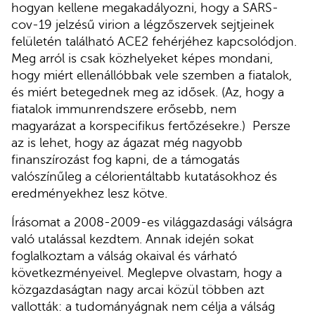
hogyan kellene megakadályozni, hogy a SARS-
cov-19 jelzésű virion a légzőszervek sejtjeinek
felületén található ACE2 fehérjéhez kapcsolódjon.
Meg arról is csak közhelyeket képes mondani,
hogy miért ellenállóbbak vele szemben a fiatalok,
és miért betegednek meg az idősek. (Az, hogy a
fiatalok immunrendszere erősebb, nem
magyarázat a korspecifikus fertőzésekre.) Persze
az is lehet, hogy az ágazat még nagyobb
finanszírozást fog kapni, de a támogatás
valószínűleg a célorientáltabb kutatásokhoz és
eredményekhez lesz kötve.
Írásomat a 2008-2009-es világgazdasági válságra
való utalással kezdtem. Annak idején sokat
foglalkoztam a válság okaival és várható
következményeivel. Meglepve olvastam, hogy a
közgazdaságtan nagy arcai közül többen azt
vallották: a tudományágnak nem célja a válság