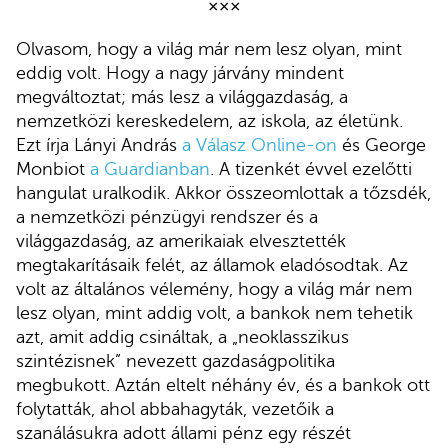
×××
Olvasom, hogy a világ már nem lesz olyan, mint
eddig volt. Hogy a nagy járvány mindent
megváltoztat; más lesz a világgazdaság, a
nemzetközi kereskedelem, az iskola, az életünk.
Ezt írja Lányi András
a Válasz Online-on
és George
Monbiot
a Guardianban
. A tizenkét évvel ezelőtti
hangulat uralkodik. Akkor összeomlottak a tőzsdék,
a nemzetközi pénzügyi rendszer és a
világgazdaság, az amerikaiak elvesztették
megtakarításaik felét, az államok eladósodtak. Az
volt az általános vélemény, hogy a világ már nem
lesz olyan, mint addig volt, a bankok nem tehetik
azt, amit addig csináltak, a „neoklasszikus
szintézisnek” nevezett gazdaságpolitika
megbukott. Aztán eltelt néhány év, és a bankok ott
folytatták, ahol abbahagyták, vezetőik a
szanálásukra adott állami pénz egy részét