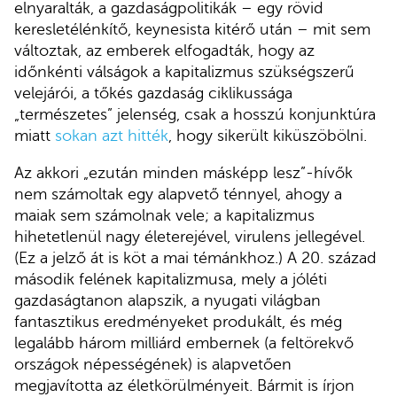
elnyaralták, a gazdaságpolitikák – egy rövid
keresletélénkítő, keynesista kitérő után – mit sem
változtak, az emberek elfogadták, hogy az
időnkénti válságok a kapitalizmus szükségszerű
velejárói, a tőkés gazdaság ciklikussága
„természetes” jelenség, csak a hosszú konjunktúra
miatt
sokan azt hitték
, hogy sikerült kiküszöbölni.
Az akkori „ezután minden másképp lesz”-hívők
nem számoltak egy alapvető ténnyel, ahogy a
maiak sem számolnak vele; a kapitalizmus
hihetetlenül nagy életerejével, virulens jellegével.
(Ez a jelző át is köt a mai témánkhoz.) A 20. század
második felének kapitalizmusa, mely a jóléti
gazdaságtanon alapszik, a nyugati világban
fantasztikus eredményeket produkált, és még
legalább három milliárd embernek (a feltörekvő
országok népességének) is alapvetően
megjavította az életkörülményeit. Bármit is írjon