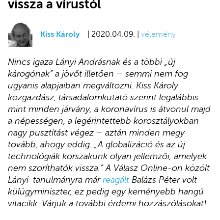
vissza a vírustól
Kiss Károly
| 2020.04.09. |
vélemény
Nincs igaza Lányi Andrásnak és a többi „új
károgónak” a jövőt illetően – semmi nem fog
ugyanis alapjaiban megváltozni. Kiss Károly
közgazdász, társadalomkutató szerint legalábbis
mint minden járvány, a koronavírus is átvonul majd
a népességen, a legérintettebb korosztályokban
nagy pusztítást végez – aztán minden megy
tovább, ahogy eddig. „A globalizáció és az új
technológiák korszakunk olyan jellemzői, amelyek
nem szoríthatók vissza.” A Válasz Online-on közölt
Lányi-tanulmányra már
reagált
Balázs Péter volt
külügyminiszter, ez pedig egy keményebb hangú
vitacikk. Várjuk a további érdemi hozzászólásokat!