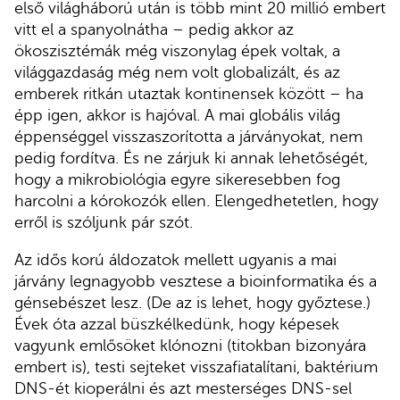
első világháború után is több mint 20 millió embert
vitt el a spanyolnátha – pedig akkor az
ökoszisztémák még viszonylag épek voltak, a
világgazdaság még nem volt globalizált, és az
emberek ritkán utaztak kontinensek között – ha
épp igen, akkor is hajóval. A mai globális világ
éppenséggel visszaszorította a járványokat, nem
pedig fordítva. És ne zárjuk ki annak lehetőségét,
hogy a mikrobiológia egyre sikeresebben fog
harcolni a kórokozók ellen. Elengedhetetlen, hogy
erről is szóljunk pár szót.
Az idős korú áldozatok mellett ugyanis a mai
járvány legnagyobb vesztese a bioinformatika és a
génsebészet lesz. (De az is lehet, hogy győztese.)
Évek óta azzal büszkélkedünk, hogy képesek
vagyunk emlősöket klónozni (titokban bizonyára
embert is), testi sejteket visszafiatalítani, baktérium
DNS-ét kioperálni és azt mesterséges DNS-sel