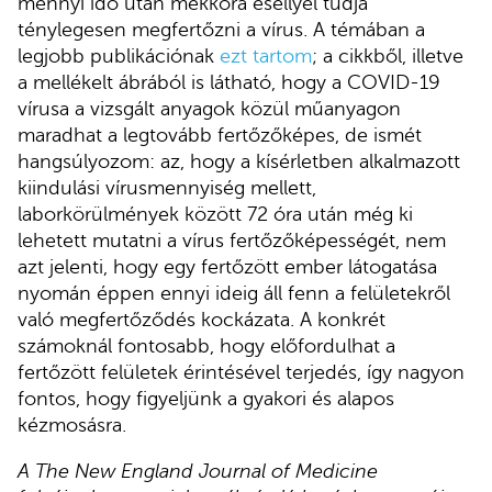
mennyi idő után mekkora eséllyel tudja
ténylegesen megfertőzni a vírus. A témában a
legjobb publikációnak
ezt tartom
; a cikkből, illetve
a mellékelt ábrából is látható, hogy a COVID-19
vírusa a vizsgált anyagok közül műanyagon
maradhat a legtovább fertőzőképes, de ismét
hangsúlyozom: az, hogy a kísérletben alkalmazott
kiindulási vírusmennyiség mellett,
laborkörülmények között 72 óra után még ki
lehetett mutatni a vírus fertőzőképességét, nem
azt jelenti, hogy egy fertőzött ember látogatása
nyomán éppen ennyi ideig áll fenn a felületekről
való megfertőződés kockázata. A konkrét
számoknál fontosabb, hogy előfordulhat a
fertőzött felületek érintésével terjedés, így nagyon
fontos, hogy figyeljünk a gyakori és alapos
kézmosásra.
A The New England Journal of Medicine