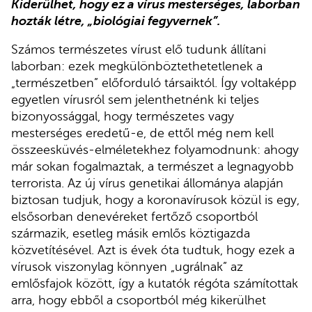
Kiderülhet, hogy ez a vírus mesterséges, laborban
hozták létre, „biológiai fegyvernek”.
Számos természetes vírust elő tudunk állítani
laborban: ezek megkülönböztethetetlenek a
„természetben” előforduló társaiktól. Így voltaképp
egyetlen vírusról sem jelenthetnénk ki teljes
bizonyossággal, hogy természetes vagy
mesterséges eredetű-e, de ettől még nem kell
összeesküvés-elméletekhez folyamodnunk: ahogy
már sokan fogalmaztak, a természet a legnagyobb
terrorista. Az új vírus genetikai állománya alapján
biztosan tudjuk, hogy a koronavírusok közül is egy,
elsősorban denevéreket fertőző csoportból
származik, esetleg másik emlős köztigazda
közvetítésével. Azt is évek óta tudtuk, hogy ezek a
vírusok viszonylag könnyen „ugrálnak” az
emlősfajok között, így a kutatók régóta számítottak
arra, hogy ebből a csoportból még kikerülhet