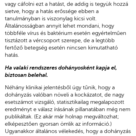
vagy cáfolni ezt a hatást, de addig is tegyük hozzá
sietve, hogy a hatás erőssége ebben a
tanulmányban is viszonylag kicsi volt.
Általánosságban annyit lehet mondani, hogy
többféle vírus és baktérium esetén egyértelműen
tisztázott a vércsoport szerepe, de a legtöbb
fertőző betegség esetén nincsen kimutatható
hatás.
Ha valaki rendszeres dohányosként kapja el,
biztosan belehal.
Néhány klinikai jelentésből úgy tűnik, hogy a
dohányzás valóban növeli a kockázatot, de nagy
esetszámot vizsgáló, statisztikailag megalapozott
eredményt e válasz írásának pillanatában még nem
publikáltak. (Ez akár már holnap megváltozhat;
elképesztően gyorsan ömlik az információ.)
Ugyanakkor általános vélekedés, hogy a dohányzás