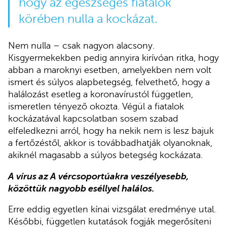
hogy az egészséges fiatalok
körében nulla a kockázat.
Nem nulla – csak nagyon alacsony.
Kisgyermekekben pedig annyira kirívóan ritka, hogy
abban a maroknyi esetben, amelyekben nem volt
ismert és súlyos alapbetegség, felvethető, hogy a
halálozást esetleg a koronavírustól független,
ismeretlen tényező okozta. Végül a fiatalok
kockázatával kapcsolatban sosem szabad
elfeledkezni arról, hogy ha nekik nem is lesz bajuk
a fertőzéstől, akkor is továbbadhatják olyanoknak,
akiknél magasabb a súlyos betegség kockázata.
A vírus az A vércsoportúakra veszélyesebb,
közöttük nagyobb eséllyel halálos.
Erre eddig egyetlen kínai vizsgálat eredménye utal.
Későbbi, független kutatások fogják megerősíteni