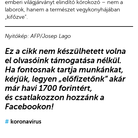
emberi világjárványt elindító kórokozó – nem a
laborok, hanem a természet vegykonyhájában
„kifőzve”.
Nyitókép: AFP/Josep Lago
Ez a cikk nem készülhetett volna
el olvasóink támogatása nélkül.
Ha fontosnak tartja munkánkat,
kérjük,
legyen „előfizetőnk”
akár
már havi 1700 forintért,
és
csatlakozzon hozzánk a
Facebookon
!
#
koronavírus