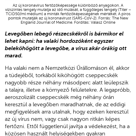
Az új koronavírus fertőzőképessége különböző anyagokon. A
vízszintes tengely mutatja az idő múlását, a függőleges tengely (Titer –
TCID50/ml médium) a minták fertőzőképességének mértékét. A piros
pontok mutatják az új koronavírust (SARS-CoV-2). Forrás: The New
England Journal of Medicine. Fordítás: Válasz Online
Levegőben lebegő részecskékről is bármikor el
lehet kapni: ha valaki hordozóként egyszer
beleköhögött a levegőbe, a vírus akár órákig ott
marad.
Ha valaki nem a Nemzetközi Űrállomáson él, akkor
a tüdejéből, torkából kiköhögött cseppecskék
nagyobb része néhány másodperc alatt leülepszik
a talajra, illetve a környező felületekre. A legapróbb,
aeroszolizált cseppecskék még néhány órán
keresztül a levegőben maradhatnak, de az eddigi
megfigyelések arra utalnak, hogy ezeken keresztül
az új vírus nem, vagy csak nagyon ritkán képes
fertőzni. Ettől függetlenül javítja a védekezést, ha a
közösen használt helyiségekben gyakran