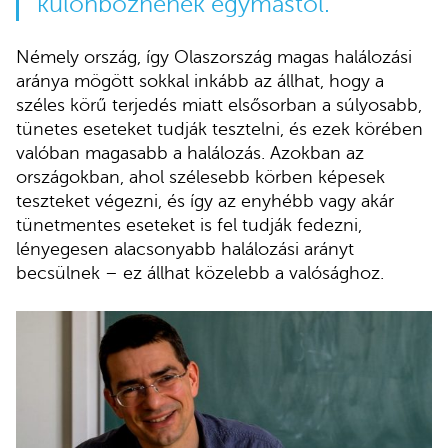
különböznének egymástól.
Némely ország, így Olaszország magas halálozási
aránya mögött sokkal inkább az állhat, hogy a
széles körű terjedés miatt elsősorban a súlyosabb,
tünetes eseteket tudják tesztelni, és ezek körében
valóban magasabb a halálozás. Azokban az
országokban, ahol szélesebb körben képesek
teszteket végezni, és így az enyhébb vagy akár
tünetmentes eseteket is fel tudják fedezni,
lényegesen alacsonyabb halálozási arányt
becsülnek – ez állhat közelebb a valósághoz.