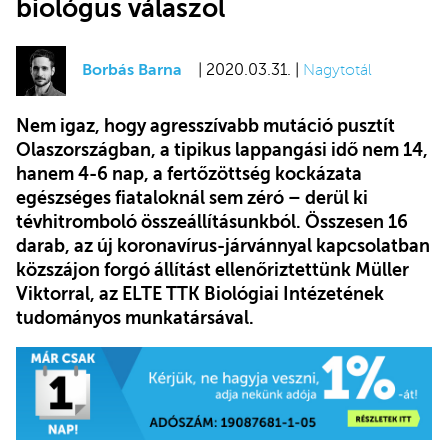
biológus válaszol
Borbás Barna
| 2020.03.31. |
Nagytotál
Nem igaz, hogy agresszívabb mutáció pusztít
Olaszországban, a tipikus lappangási idő nem 14,
hanem 4-6 nap, a fertőzöttség kockázata
egészséges fiataloknál sem zéró – derül ki
tévhitromboló összeállításunkból. Összesen 16
darab, az új koronavírus-járvánnyal kapcsolatban
közszájon forgó állítást ellenőriztettünk Müller
Viktorral, az ELTE TTK Biológiai Intézetének
tudományos munkatársával.