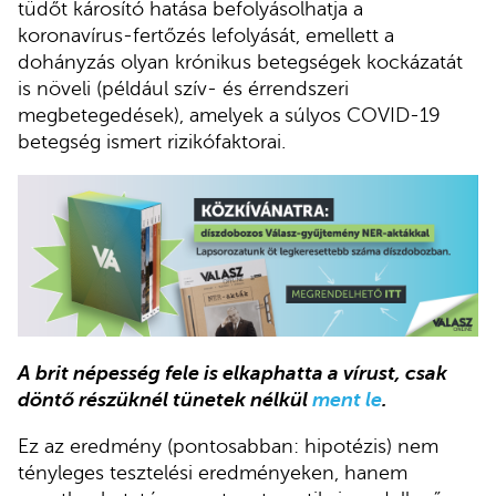
tüdőt károsító hatása befolyásolhatja a
koronavírus-fertőzés lefolyását, emellett a
dohányzás olyan krónikus betegségek kockázatát
is növeli (például szív- és érrendszeri
megbetegedések), amelyek a súlyos COVID-19
betegség ismert rizikófaktorai.
A brit népesség fele is elkaphatta a vírust, csak
döntő részüknél tünetek nélkül
ment le
.
Ez az eredmény (pontosabban: hipotézis) nem
tényleges tesztelési eredményeken, hanem