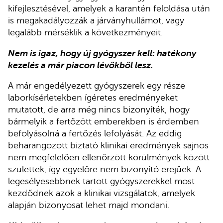
kifejlesztésével, amelyek a karantén feloldása után
is megakadályozzák a járványhullámot, vagy
legalább mérséklik a következményeit.
Nem is igaz, hogy új gyógyszer kell: hatékony
kezelés a már piacon lévőkből lesz.
A már engedélyezett gyógyszerek egy része
laborkísérletekben ígéretes eredményeket
mutatott, de arra még nincs bizonyíték, hogy
bármelyik a fertőzött emberekben is érdemben
befolyásolná a fertőzés lefolyását. Az eddig
beharangozott biztató klinikai eredmények sajnos
nem megfelelően ellenőrzött körülmények között
születtek, így egyelőre nem bizonyító erejűek. A
legesélyesebbnek tartott gyógyszerekkel most
kezdődnek azok a klinikai vizsgálatok, amelyek
alapján bizonyosat lehet majd mondani.