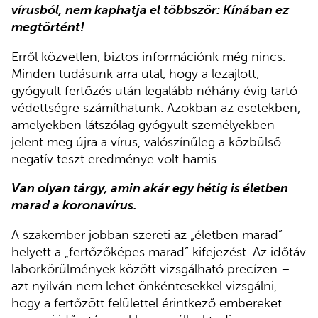
vírusból, nem kaphatja el többször: Kínában ez
megtörtént!
Erről közvetlen, biztos információnk még nincs.
Minden tudásunk arra utal, hogy a lezajlott,
gyógyult fertőzés után legalább néhány évig tartó
védettségre számíthatunk. Azokban az esetekben,
amelyekben látszólag gyógyult személyekben
jelent meg újra a vírus, valószínűleg a közbülső
negatív teszt eredménye volt hamis.
Van olyan tárgy, amin akár egy hétig is életben
marad a koronavírus.
A szakember jobban szereti az „életben marad”
helyett a „fertőzőképes marad” kifejezést. Az időtáv
laborkörülmények között vizsgálható precízen –
azt nyilván nem lehet önkéntesekkel vizsgálni,
hogy a fertőzött felülettel érintkező embereket