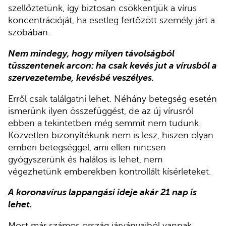
szellőztetünk, így biztosan csökkentjük a vírus
koncentrációját, ha esetleg fertőzött személy járt a
szobában.
Nem mindegy, hogy milyen távolságból
tüsszentenek arcon: ha csak kevés jut a vírusból a
szervezetembe, kevésbé veszélyes.
Erről csak találgatni lehet. Néhány betegség esetén
ismerünk ilyen összefüggést, de az új vírusról
ebben a tekintetben még semmit nem tudunk.
Közvetlen bizonyítékunk nem is lesz, hiszen olyan
emberi betegséggel, ami ellen nincsen
gyógyszerünk és halálos is lehet, nem
végezhetünk emberekben kontrollált kísérleteket.
A koronavírus lappangási ideje akár 21 nap is
lehet.
Most már számos ország járványaiból vannak