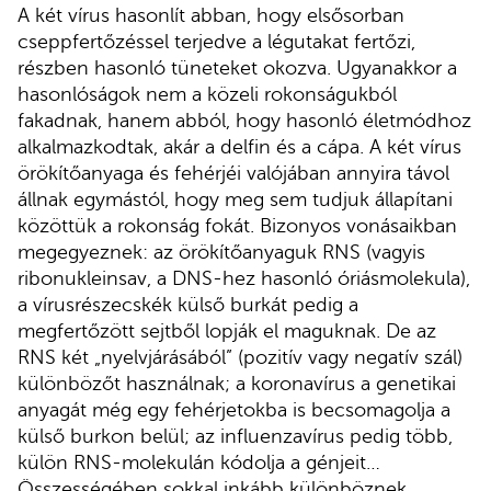
A két vírus hasonlít abban, hogy elsősorban
cseppfertőzéssel terjedve a légutakat fertőzi,
részben hasonló tüneteket okozva. Ugyanakkor a
hasonlóságok nem a közeli rokonságukból
fakadnak, hanem abból, hogy hasonló életmódhoz
alkalmazkodtak, akár a delfin és a cápa. A két vírus
örökítőanyaga és fehérjéi valójában annyira távol
állnak egymástól, hogy meg sem tudjuk állapítani
közöttük a rokonság fokát. Bizonyos vonásaikban
megegyeznek: az örökítőanyaguk RNS (vagyis
ribonukleinsav, a DNS-hez hasonló óriásmolekula),
a vírusrészecskék külső burkát pedig a
megfertőzött sejtből lopják el maguknak. De az
RNS két „nyelvjárásából” (pozitív vagy negatív szál)
különbözőt használnak; a koronavírus a genetikai
anyagát még egy fehérjetokba is becsomagolja a
külső burkon belül; az influenzavírus pedig több,
külön RNS-molekulán kódolja a génjeit…
Összességében sokkal inkább különböznek