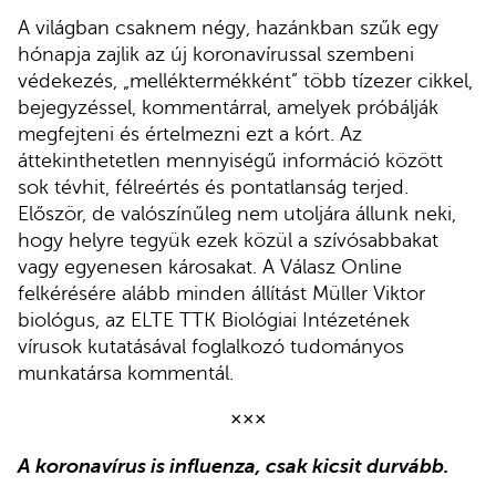
A világban csaknem négy, hazánkban szűk egy
hónapja zajlik az új koronavírussal szembeni
védekezés, „melléktermékként” több tízezer cikkel,
bejegyzéssel, kommentárral, amelyek próbálják
megfejteni és értelmezni ezt a kórt. Az
áttekinthetetlen mennyiségű információ között
sok tévhit, félreértés és pontatlanság terjed.
Először, de valószínűleg nem utoljára állunk neki,
hogy helyre tegyük ezek közül a szívósabbakat
vagy egyenesen károsakat. A Válasz Online
felkérésére alább minden állítást Müller Viktor
biológus, az ELTE TTK Biológiai Intézetének
vírusok kutatásával foglalkozó tudományos
munkatársa kommentál.
×××
A koronavírus is influenza, csak kicsit durvább.