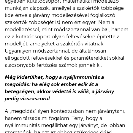
egyetlen kutatócsoport matematikai modellező
munkáján alapszik, amellyel a szakértők többsége
(ide értve a járvány modellezésével foglalkozó
szakértők többségét is) nem ért egyet. Nem a
modellezéssel, mint módszertannal van baj, hanem
ez a kutatócsoport olyan feltevésekre építette a
modelljét, amelyeket a szakértők vitatnak.
Ugyanilyen módszertannal, de általánosan
elfogadott feltevésekkel és paraméterekkel sokkal
alacsonyabb fertőzési számok jönnek ki.
Még kiderülhet, hogy a nyájimmunitás a
megoldás: ha elég sok ember esik át a
betegségen, akkor védetté is válik, a járvány
pedig visszaszorul.
A „megoldás” ilyen kontextusban nem járványtani,
hanem társadalmi fogalom. Tény, hogy a
nyájimmunitás megállíthat egy járványt, de jobban
szeretnénk, ha ezt az ehhez szükséges óriási