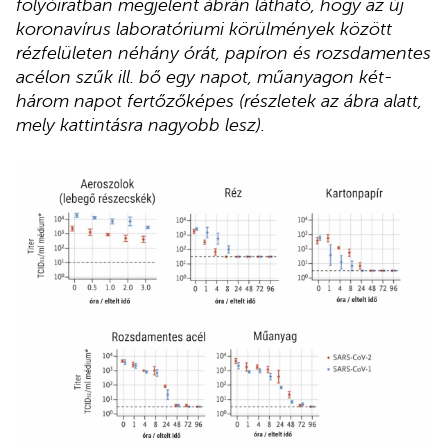
folyóiratban megjelent ábrán látható, hogy az új
koronavírus laboratóriumi körülmények között
rézfelületen néhány órát, papíron és rozsdamentes
acélon szűk ill. bő egy napot, műanyagon két-
három napot fertőzőképes (részletek az ábra alatt,
mely kattintásra nagyobb lesz).