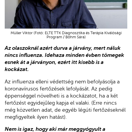
Müller Viktor (Fotó: ELTE TTK Diagnosztika és Terápia Kiválósági
Program / Bőhm Sára)
Az olaszoknál azért durva a járvány, mert náluk
nincs influenza. Idehaza minden évben tömegek
esnek át a járványon, ezért itt kisebb is a
kockázat.
Az influenza elleni védettség nem befolyásolja a
koronavírusos fertőzések lefolyását. Az pedig
éppenséggel növelheti is a kockázatot, ha a két
fertőzést egyidejűleg kapja el valaki. (Erre nincs
még közvetlen adat, de egyéb légúti fertőzéseknél
megfigyeltek ilyen hatást).
Nem is igaz, hogy aki már meggyógyult a