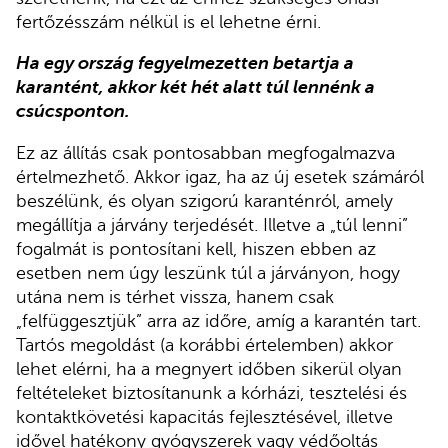
fertőzésszám nélkül is el lehetne érni.
Ha egy ország fegyelmezetten betartja a
karantént, akkor két hét alatt túl lennénk a
csúcsponton.
Ez az állítás csak pontosabban megfogalmazva
értelmezhető. Akkor igaz, ha az új esetek számáról
beszélünk, és olyan szigorú karanténról, amely
megállítja a járvány terjedését. Illetve a „túl lenni”
fogalmát is pontosítani kell, hiszen ebben az
esetben nem úgy leszünk túl a járványon, hogy
utána nem is térhet vissza, hanem csak
„felfüggesztjük” arra az időre, amíg a karantén tart.
Tartós megoldást (a korábbi értelemben) akkor
lehet elérni, ha a megnyert időben sikerül olyan
feltételeket biztosítanunk a kórházi, tesztelési és
kontaktkövetési kapacitás fejlesztésével, illetve
idővel hatékony gyógyszerek vagy védőoltás