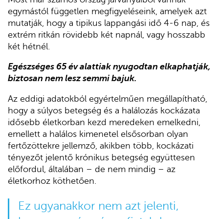
egymástól független megfigyeléseink, amelyek azt
mutatják, hogy a tipikus lappangási idő 4-6 nap, és
extrém ritkán rövidebb két napnál, vagy hosszabb
két hétnél.
Egészséges 65 év alattiak nyugodtan elkaphatják,
biztosan nem lesz semmi bajuk.
Az eddigi adatokból egyértelműen megállapítható,
hogy a súlyos betegség és a halálozás kockázata
idősebb életkorban kezd meredeken emelkedni,
emellett a halálos kimenetel elsősorban olyan
fertőzöttekre jellemző, akikben több, kockázati
tényezőt jelentő krónikus betegség együttesen
előfordul, általában – de nem mindig – az
életkorhoz köthetően.
Ez ugyanakkor nem azt jelenti,