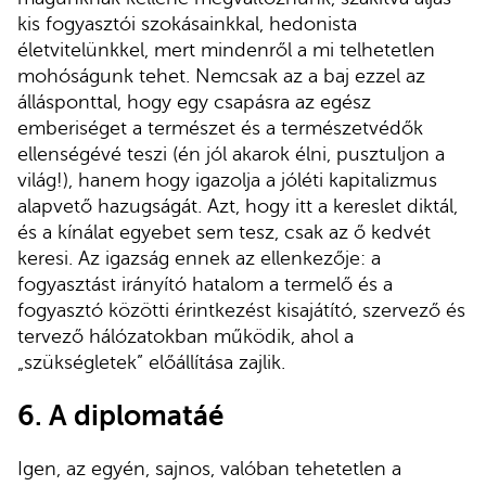
kis fogyasztói szokásainkkal, hedonista
életvitelünkkel, mert mindenről a mi telhetetlen
mohóságunk tehet. Nemcsak az a baj ezzel az
állásponttal, hogy egy csapásra az egész
emberiséget a természet és a természetvédők
ellenségévé teszi (én jól akarok élni, pusztuljon a
világ!), hanem hogy igazolja a jóléti kapitalizmus
alapvető hazugságát. Azt, hogy itt a kereslet diktál,
és a kínálat egyebet sem tesz, csak az ő kedvét
keresi. Az igazság ennek az ellenkezője: a
fogyasztást irányító hatalom a termelő és a
fogyasztó közötti érintkezést kisajátító, szervező és
tervező hálózatokban működik, ahol a
„szükségletek” előállítása zajlik.
6. A diplomatáé
Igen, az egyén, sajnos, valóban tehetetlen a