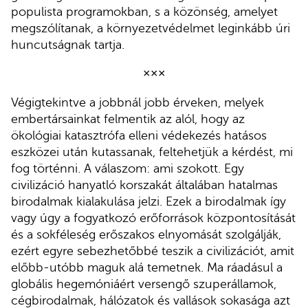
populista programokban, s a közönség, amelyet
megszólítanak, a környezetvédelmet leginkább úri
huncutságnak tartja.
×××
Végigtekintve a jobbnál jobb érveken, melyek
embertársainkat felmentik az alól, hogy az
ökológiai katasztrófa elleni védekezés hatásos
eszközei után kutassanak, feltehetjük a kérdést, mi
fog történni. A válaszom: ami szokott. Egy
civilizáció hanyatló korszakát általában hatalmas
birodalmak kialakulása jelzi. Ezek a birodalmak így
vagy úgy a fogyatkozó erőforrások központosítását
és a sokféleség erőszakos elnyomását szolgálják,
ezért egyre sebezhetőbbé teszik a civilizációt, amit
előbb-utóbb maguk alá temetnek. Ma ráadásul a
globális hegemóniáért versengő szuperállamok,
cégbirodalmak, hálózatok és vallások sokasága azt