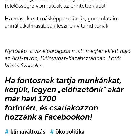
felelősségre vonhatóak az érintettek által.
Ha mások ezt másképpen látnák, gondolataim
annál alkalmasabbak lesznek vitaindítónak.
Nyitókép: a víz elpárolgása miatt megfeneklett hajó
az Aral-tavon, Délnyugat-Kazahsztánban. Fotó:
Vörös Szabolcs
Ha fontosnak tartja munkánkat,
kérjük,
legyen „előfizetőnk”
akár
már havi 1700
forintért, és csatlakozzon
hozzánk a Facebookon!
#
klímaváltozás
#
ökopolitika