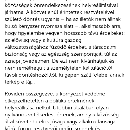
közösségek önrendelkezésének helyreállításával
járhatna. A közvetlenül érintettek részvételével
születő döntés ugyanis – ha az illetők nem állnak
külső kényszer nyomása alatt –, alkalmasabb arra,
hogy figyelembe vegyen hosszabb távú érdekeket:
az élővilág vagy a kultúra gazdag
változatosságához fűződő érdeket, a társadalmi
biztonság vagy az egészség szempontjait, túl az
aznapi jövedelmen. De ezt nem kívánhatjuk és
nem remélhetjük a személytelen kalkulációtól,
távoli döntéshozóktól. Ki gépen száll fölébe, annak
térkép e táj…
Röviden összegezve: a környezet védelme
elképzelhetetlen a politika értelmének
helyreállítása nélkül. Utóbbin általában olyan
nyilvános vetélkedést értenek, amely a közösség
által követett célok jósága vagy alkalmatlansága
körül forog, résztvevői pedig ismertek és