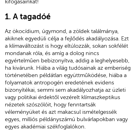
kifogásainkat!
1. A tagadóé
Az ökocídium, úgymond, a zöldek találmánya,
akiknek egyedüli célja a fejlődés akadályozása. Ezt
a klímaváltozást is hogy eltúlozzák, sokan sokfélét
mondanak róla, és amíg a dolog nincs
egyértelműen bebizonyítva, addig a leghelyesebb,
ha kivárunk. Hiába a világ tudósainak az emberiség
történetében példátlan együttműködése, hiába a
folyamatok antropogén eredetének evidens
bizonyítékai, semmi sem akadályozhatja az üzleti
vagy politikai érdektől vezérelt klímaszkeptikus
nézetek szószólóit, hogy fenntartsák
véleményüket és azt makacsul ismételgessék
egyes, milliós példányszámú bulvárlapokban vagy
egyes akadémiai székfoglalókon.