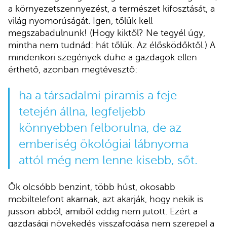
a környezetszennyezést, a természet kifosztását, a
világ nyomorúságát. Igen, tőlük kell
megszabadulnunk! (Hogy kiktől? Ne tegyél úgy,
mintha nem tudnád: hát tőlük. Az élősködőktől.) A
mindenkori szegények dühe a gazdagok ellen
érthető, azonban megtévesztő:
ha a társadalmi piramis a feje
tetején állna, legfeljebb
könnyebben felborulna, de az
emberiség ökológiai lábnyoma
attól még nem lenne kisebb, sőt.
Ők olcsóbb benzint, több húst, okosabb
mobiltelefont akarnak, azt akarják, hogy nekik is
jusson abból, amiből eddig nem jutott. Ezért a
gazdasági növekedés visszafogása nem szerepel a