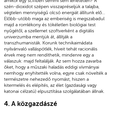
amikor egy scifiben semmi sem lehetetlen? A
szén-dioxidot szépen visszapréseljük a talajba,
végtelen mennyiségű olcsó energiát állítunk elő…
Előbb-utóbb maga az emberiség is megszabadul
majd a romlékony és tökéletlen biológiai test
nyűgétől, a szellemet szoftverként a digitális
univerzumba mentjük át, állítják a
transzhumanisták. Korunk technikaimádata
nyilvánvaló valláspótlék, híveit tehát racionális
érvek meg nem rendíthetik, mindenre egy a
válaszuk: majd feltalálják. Az sem hozza zavarba
őket, hogy a műszaki haladás eddigi vívmányai
nemhogy enyhítették volna, egyre csak növelték a
természetre nehezedő nyomást, hiszen a
kitermelés és elépítés, az élet (gazdasági vagy
katonai célzatú) elpusztítása szolgálatában állnak.
4. A közgazdászé