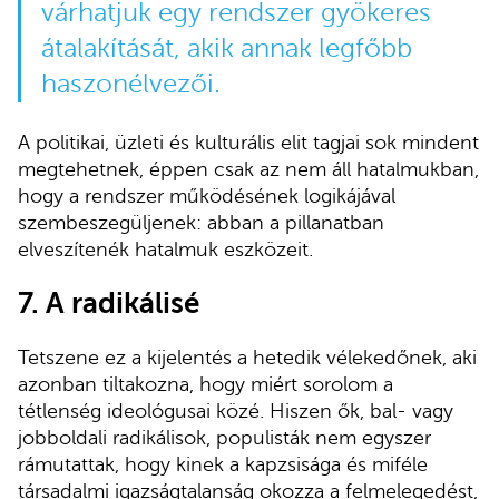
várhatjuk egy rendszer gyökeres
átalakítását, akik annak legfőbb
haszonélvezői.
A politikai, üzleti és kulturális elit tagjai sok mindent
megtehetnek, éppen csak az nem áll hatalmukban,
hogy a rendszer működésének logikájával
szembeszegüljenek: abban a pillanatban
elveszítenék hatalmuk eszközeit.
7. A radikálisé
Tetszene ez a kijelentés a hetedik vélekedőnek, aki
azonban tiltakozna, hogy miért sorolom a
tétlenség ideológusai közé. Hiszen ők, bal- vagy
jobboldali radikálisok, populisták nem egyszer
rámutattak, hogy kinek a kapzsisága és miféle
társadalmi igazságtalanság okozza a felmelegedést,