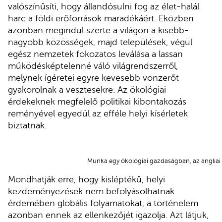
valószínűsíti, hogy állandósulni fog az élet-halál
harc a földi erőforrások maradékáért. Eközben
azonban megindul szerte a világon a kisebb-
nagyobb közösségek, majd települések, végül
egész nemzetek fokozatos leválása a lassan
működésképtelenné váló világrendszerről,
melynek ígéretei egyre kevesebb vonzerőt
gyakorolnak a vesztesekre. Az ökológiai
érdekeknek megfelelő politikai kibontakozás
reményével egyedül az efféle helyi kísérletek
biztatnak.
Munka egy ökológiai gazdaságban, az angliai 
Mondhatják erre, hogy kisléptékű, helyi
kezdeményezések nem befolyásolhatnak
érdemében globális folyamatokat, a történelem
azonban ennek az ellenkezőjét igazolja. Azt látjuk,