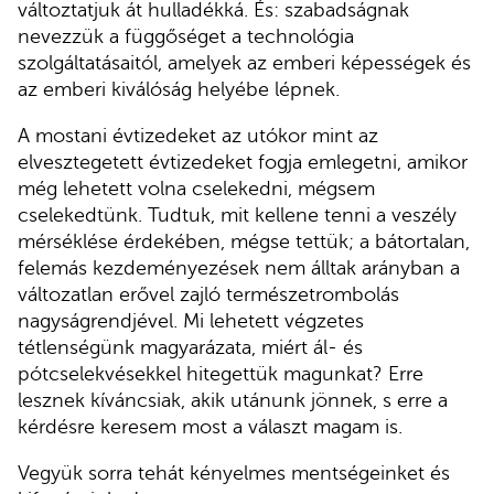
változtatjuk át hulladékká. És: szabadságnak
nevezzük a függőséget a technológia
szolgáltatásaitól, amelyek az emberi képességek és
az emberi kiválóság helyébe lépnek.
A mostani évtizedeket az utókor mint az
elvesztegetett évtizedeket fogja emlegetni, amikor
még lehetett volna cselekedni, mégsem
cselekedtünk. Tudtuk, mit kellene tenni a veszély
mérséklése érdekében, mégse tettük; a bátortalan,
felemás kezdeményezések nem álltak arányban a
változatlan erővel zajló természetrombolás
nagyságrendjével. Mi lehetett végzetes
tétlenségünk magyarázata, miért ál- és
pótcselekvésekkel hitegettük magunkat? Erre
lesznek kíváncsiak, akik utánunk jönnek, s erre a
kérdésre keresem most a választ magam is.
Vegyük sorra tehát kényelmes mentségeinket és