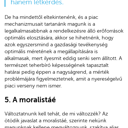
hanem létkérdés.
De ha mindettől eltekintenénk, és a piac
mechanizmusait tartanánk magunk is a
legalkalmasabbnak a rendelkezésre álló erőforrások
optimális elosztására, akkor se hihetnénk, hogy
azok egyszersmind a gazdasági tevékenység
optimális méretének a megállapítására is
alkalmasak, mert ilyesmit eddig senki sem állított. A
természet teherbíró képességének tapasztalt
határai pedig éppen a nagyságrend, a mérték
problémájára figyelmeztetnek, amit a nyereségelvű
piaci verseny nem ismer.
5. A moralistáé
Változtatnunk kell tehát, de mi változzék? Az
ötödik javaslat a moralistáé, szerinte nekünk
magunknak kellene megváltoznunk, szakítva aljas