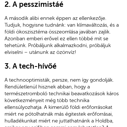
2. A pesszimistáé
A második alibi ennek éppen az ellenkezője.
Tudjuk, hogyisne tudnánk: van klímaváltozás, és a
földi ökoszisztéma összeomlása javában zajlik.
Azonban emberi erővel ez ellen többé mit se
tehetünk. Próbáljunk alkalmazkodni, próbáljuk
elviselni – utánunk az özönvíz!
3. A tech-hívőé
A technooptimisták, persze, nem így gondolják.
Rendületlenül hisznek abban, hogy a
természetromboló technikai beavatkozások káros
következményeit még több technika
ellensúlyozhatja. A kimerülő földi erőforrásokat
miért ne pótolhatnák más égitestek erőforrásai,
hulladékunkat miért ne juttathatnánk a Holdba,