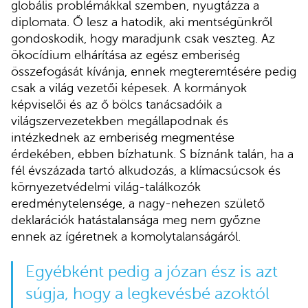
globális problémákkal szemben, nyugtázza a
diplomata. Ő lesz a hatodik, aki mentségünkről
gondoskodik, hogy maradjunk csak veszteg. Az
ökocídium elhárítása az egész emberiség
összefogását kívánja, ennek megteremtésére pedig
csak a világ vezetői képesek. A kormányok
képviselői és az ő bölcs tanácsadóik a
világszervezetekben megállapodnak és
intézkednek az emberiség megmentése
érdekében, ebben bízhatunk. S bíznánk talán, ha a
fél évszázada tartó alkudozás, a klímacsúcsok és
környezetvédelmi világ-találkozók
eredménytelensége, a nagy-nehezen születő
deklarációk hatástalansága meg nem győzne
ennek az ígéretnek a komolytalanságáról.
Egyébként pedig a józan ész is azt
súgja, hogy a legkevésbé azoktól