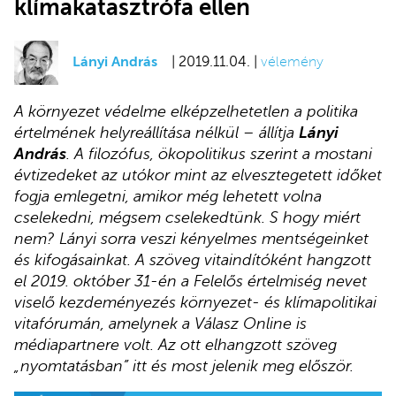
klímakatasztrófa ellen
Lányi András
| 2019.11.04. |
vélemény
A környezet védelme elképzelhetetlen a politika
értelmének helyreállítása nélkül – állítja
Lányi
András
. A filozófus, ökopolitikus szerint a mostani
évtizedeket az utókor mint az elvesztegetett időket
fogja emlegetni, amikor még lehetett volna
cselekedni, mégsem cselekedtünk. S hogy miért
nem? Lányi sorra veszi kényelmes mentségeinket
és kifogásainkat. A szöveg vitaindítóként hangzott
el 2019. október 31-én a Felelős értelmiség nevet
viselő kezdeményezés környezet- és klímapolitikai
vitafórumán, amelynek a Válasz Online is
médiapartnere volt. Az ott elhangzott szöveg
„nyomtatásban” itt és most jelenik meg először.