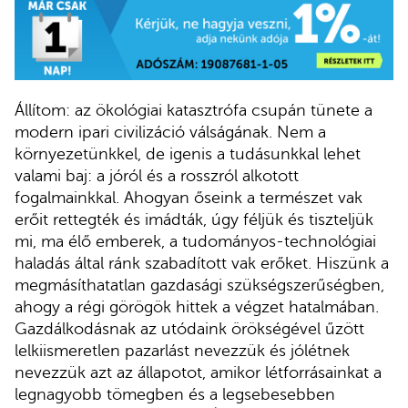
Állítom: az ökológiai katasztrófa csupán tünete a
modern ipari civilizáció válságának. Nem a
környezetünkkel, de igenis a tudásunkkal lehet
valami baj: a jóról és a rosszról alkotott
fogalmainkkal. Ahogyan őseink a természet vak
erőit rettegték és imádták, úgy féljük és tiszteljük
mi, ma élő emberek, a tudományos-technológiai
haladás által ránk szabadított vak erőket. Hiszünk a
megmásíthatatlan gazdasági szükségszerűségben,
ahogy a régi görögök hittek a végzet hatalmában.
Gazdálkodásnak az utódaink örökségével űzött
lelkiismeretlen pazarlást nevezzük és jólétnek
nevezzük azt az állapotot, amikor létforrásainkat a
legnagyobb tömegben és a legsebesebben