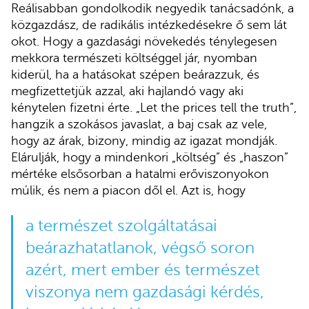
Reálisabban gondolkodik negyedik tanácsadónk, a
közgazdász, de radikális intézkedésekre ő sem lát
okot. Hogy a gazdasági növekedés ténylegesen
mekkora természeti költséggel jár, nyomban
kiderül, ha a hatásokat szépen beárazzuk, és
megfizettetjük azzal, aki hajlandó vagy aki
kénytelen fizetni érte. „Let the prices tell the truth”,
hangzik a szokásos javaslat, a baj csak az vele,
hogy az árak, bizony, mindig az igazat mondják.
Elárulják, hogy a mindenkori „költség” és „haszon”
mértéke elsősorban a hatalmi erőviszonyokon
múlik, és nem a piacon dől el. Azt is, hogy
a természet szolgáltatásai
beárazhatatlanok, végső soron
azért, mert ember és természet
viszonya nem gazdasági kérdés,