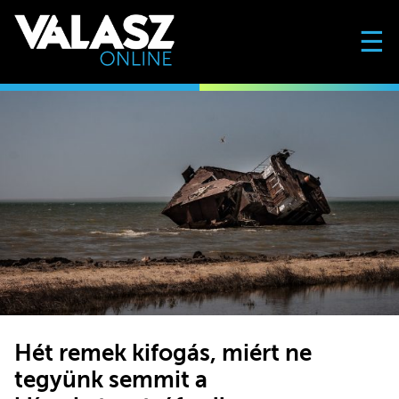
☰
Hét remek kifogás, miért ne
tegyünk semmit a