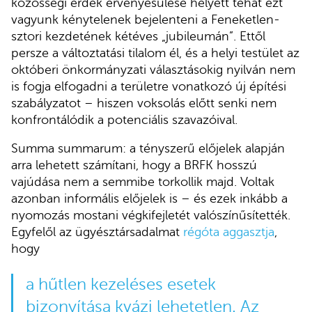
közösségi érdek érvényesülése helyett tehát ezt
vagyunk kénytelenek bejelenteni a Feneketlen-
sztori kezdetének kétéves „jubileumán”. Ettől
persze a változtatási tilalom él, és a helyi testület az
októberi önkormányzati választásokig nyilván nem
is fogja elfogadni a területre vonatkozó új építési
szabályzatot – hiszen voksolás előtt senki nem
konfrontálódik a potenciális szavazóival.
Summa summarum: a tényszerű előjelek alapján
arra lehetett számítani, hogy a BRFK hosszú
vajúdása nem a semmibe torkollik majd. Voltak
azonban informális előjelek is – és ezek inkább a
nyomozás mostani végkifejletét valószínűsítették.
Egyfelől az ügyésztársadalmat
régóta aggasztja
,
hogy
a hűtlen kezeléses esetek
bizonyítása kvázi lehetetlen. Az