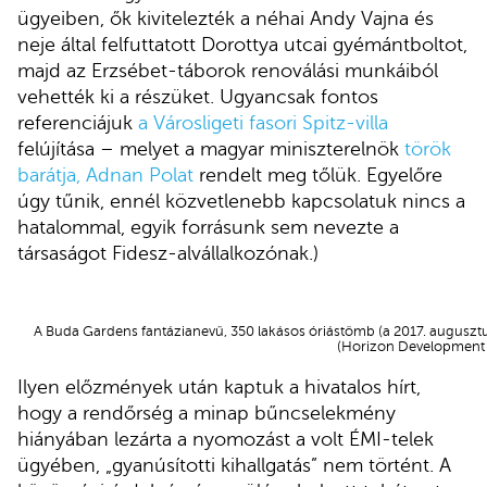
ügyeiben, ők kivitelezték a néhai Andy Vajna és
neje által felfuttatott Dorottya utcai gyémántboltot,
majd az Erzsébet-táborok renoválási munkáiból
vehették ki a részüket. Ugyancsak fontos
referenciájuk
a Városligeti fasori Spitz-villa
felújítása – melyet a magyar miniszterelnök
török
barátja, Adnan Polat
rendelt meg tőlük. Egyelőre
úgy tűnik, ennél közvetlenebb kapcsolatuk nincs a
hatalommal, egyik forrásunk sem nevezte a
társaságot Fidesz-alvállalkozónak.)
A Buda Gardens fantázianevű, 350 lakásos óriástömb (a 2017. augusztusi
(Horizon Development 
Ilyen előzmények után kaptuk a hivatalos hírt,
hogy a rendőrség a minap bűncselekmény
hiányában lezárta a nyomozást a volt ÉMI-telek
ügyében, „gyanúsítotti kihallgatás” nem történt. A