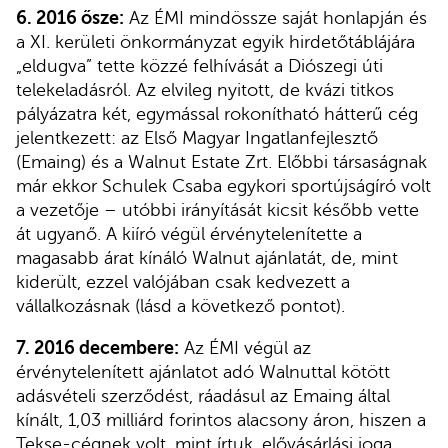
6. 2016 ősze:
Az ÉMI mindössze saját honlapján és
a XI. kerületi önkormányzat egyik hirdetőtáblájára
„eldugva” tette közzé felhívását a Diószegi úti
telekeladásról. Az elvileg nyitott, de kvázi titkos
pályázatra két, egymással rokonítható hátterű cég
jelentkezett: az Első Magyar Ingatlanfejlesztő
(Emaing) és a Walnut Estate Zrt. Előbbi társaságnak
már ekkor Schulek Csaba egykori sportújságíró volt
a vezetője – utóbbi irányítását kicsit később vette
át ugyanő. A kiíró végül érvénytelenítette a
magasabb árat kínáló Walnut ajánlatát, de, mint
kiderült, ezzel valójában csak kedvezett a
vállalkozásnak (lásd a következő pontot).
7. 2016 decembere:
Az ÉMI végül az
érvénytelenített ajánlatot adó Walnuttal kötött
adásvételi szerződést, ráadásul az Emaing által
kínált, 1,03 milliárd forintos alacsony áron, hiszen a
Tekse-cégnek volt, mint írtuk, elővásárlási joga,