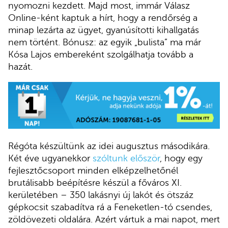
nyomozni kezdett. Majd most, immár Válasz
Online-ként kaptuk a hírt, hogy a rendőrség a
minap lezárta az ügyet, gyanúsítotti kihallgatás
nem történt. Bónusz: az egyik „bulista” ma már
Kósa Lajos embereként szolgálhatja tovább a
hazát.
Régóta készültünk az idei augusztus másodikára.
Két éve ugyanekkor
szóltunk először
, hogy egy
fejlesztőcsoport minden elképzelhetőnél
brutálisabb beépítésre készül a főváros XI.
kerületében – 350 lakásnyi új lakót és ötszáz
gépkocsit szabadítva rá a Feneketlen-tó csendes,
zöldövezeti oldalára. Azért vártuk a mai napot, mert