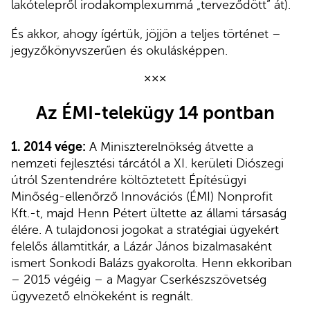
lakótelepről irodakomplexummá „terveződött” át).
És akkor, ahogy ígértük, jöjjön a teljes történet –
jegyzőkönyvszerűen és okulásképpen.
×××
Az ÉMI-telekügy 14 pontban
1. 2014 vége:
A Miniszterelnökség átvette a
nemzeti fejlesztési tárcától a XI. kerületi Diószegi
útról Szentendrére költöztetett Építésügyi
Minőség-ellenőrző Innovációs (ÉMI) Nonprofit
Kft.-t, majd Henn Pétert ültette az állami társaság
élére. A tulajdonosi jogokat a stratégiai ügyekért
felelős államtitkár, a Lázár János bizalmasaként
ismert Sonkodi Balázs gyakorolta. Henn ekkoriban
– 2015 végéig – a Magyar Cserkészszövetség
ügyvezető elnökeként is regnált.