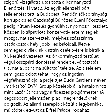
szigorú vizsgálatra utasította a Kormányzati
Ellenőrzési Hivatalt. Az egyik ellenzéki párt
feljelentést tett, a Budapesti Rendőr-főkapitányság
Korrupciós és Gazdasági Bűnözés Elleni Főosztálya
pedig hűtlen kezelés gyanújával nyomozni kezdett.
Közben lokálpatrióta konzervatív értelmiségiek
mozgalmat szerveztek, melyhez százszámra
csatlakoztak helyi jobb- és baloldali, illetve
semleges civilek, akik aztán cselekvésre is bírták a
XI. kerületi vezetést. Az önkormányzati testület
végül összpárti döntéssel rendelt el változtatási
tilalmat a „panama sújtotta” telekre. Az a félelem
sem igazolódott tehát, hogy az ingatlan
végfelhasználója, a projektjét Buda Gardens néven
„márkásító” DVM Group közelebb áll a hatalomhoz,
mint Lázár János vagy a fideszes polgármester. (A
cégcsoport jellemzően piaci megrendelőknek
dolgozik. Az állami szereplők közül a jegybankkal
működtek együtt az Eiffel Palace irodaház