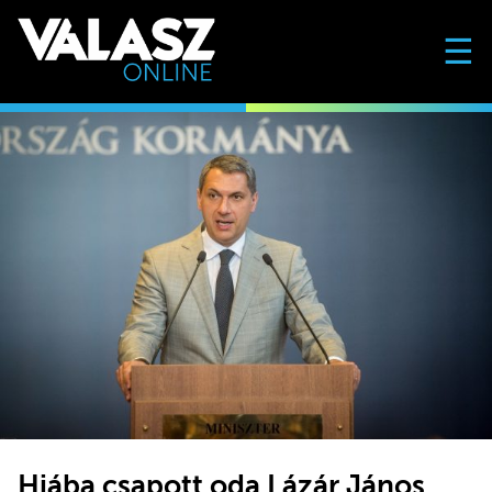
☰
Hiába csapott oda Lázár János,