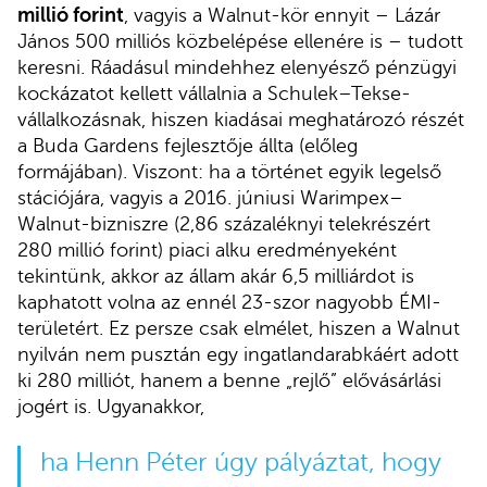
millió forint
, vagyis a Walnut-kör ennyit – Lázár
János 500 milliós közbelépése ellenére is – tudott
keresni. Ráadásul mindehhez elenyésző pénzügyi
kockázatot kellett vállalnia a Schulek–Tekse-
vállalkozásnak, hiszen kiadásai meghatározó részét
a Buda Gardens fejlesztője állta (előleg
formájában). Viszont: ha a történet egyik legelső
stációjára, vagyis a 2016. júniusi Warimpex–
Walnut-bizniszre (2,86 százaléknyi telekrészért
280 millió forint) piaci alku eredményeként
tekintünk, akkor az állam akár 6,5 milliárdot is
kaphatott volna az ennél 23-szor nagyobb ÉMI-
területért. Ez persze csak elmélet, hiszen a Walnut
nyilván nem pusztán egy ingatlandarabkáért adott
ki 280 milliót, hanem a benne „rejlő” elővásárlási
jogért is. Ugyanakkor,
ha Henn Péter úgy pályáztat, hogy