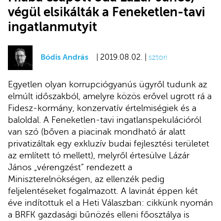
végül elsikálták a Feneketlen-tavi
ingatlanmutyit
Bódis András
| 2019.08.02. |
sztori
Egyetlen olyan korrupciógyanús ügyről tudunk az
elmúlt időszakból, amelyre közös erővel ugrott rá a
Fidesz-kormány, konzervatív értelmiségiek és a
baloldal. A Feneketlen-tavi ingatlanspekulációról
van szó (bőven a piacinak mondható ár alatt
privatizáltak egy exkluzív budai fejlesztési területet
az említett tó mellett), melyről értesülve Lázár
János „vérengzést” rendezett a
Miniszterelnökségen, az ellenzék pedig
feljelentéseket fogalmazott. A lavinát éppen két
éve indítottuk el a Heti Válaszban: cikkünk nyomán
a BRFK gazdasági bűnözés elleni főosztálya is