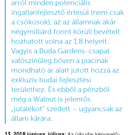
arról minden potenciális
ingatlanfejlesztő értesül (nem csak
a csókosok), az az államnak akár
négymilliárd forint körüli bevételt
hozhatott volna az 1,8 helyett.
Vagyis a Buda Gardens-csapat
valószínűleg bőven a piacinak
mondható ár alatt jutott hozzá az
exkluzív budai fejlesztési
területhez. És ebből a pénzből
még a Walnut is jelentős
„jutalékot” szedett – ugyancsak az
állam kárára.
13. 2018 júniusa, júliusa:
Az újbudai képviselő-