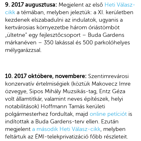
9. 2017 augusztusa:
Megjelent az első
Heti Válasz-
cikk
a témában, melyben jeleztük: a XI. kerületben
kezdenek elszabadulni az indulatok, ugyanis a
kertvárosias környezetbe három óriástömböt
„ültetne” egy fejlesztőcsoport – Buda Gardens
márkanéven – 350 lakással és 500 parkolóhelyes
mélygarázzsal.
10. 2017 októbere, novembere:
Szentimrevárosi
konzervatív értelmiségiek (köztük Makovecz Imre
özvegye, Sipos Mihály Muzsikás-tag, Entz Géza
volt államtitkár, valamint neves építészek, helyi
notabilitások) Hoffmann Tamás kerületi
polgármesterhez fordultak, majd
online petíciót
is
indítottak a Buda Gardens-terv ellen. Ezután
megjelent
a második Heti Válasz-cikk
, melyben
feltártuk az ÉMI-telekprivatizáció főbb részleteit.