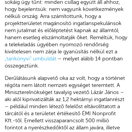
sokáig úgy tűnt: minden csillag együtt áll ahhoz,
hogy bejelentsük: nem vagyunk következmények
nélküli ország. Arra számítottunk, hogy a
projektterületet magánosító ingatlanspekulánsok
nem jutalmat és előléptetést kapnak az államtól,
hanem esetleg elszámoltatják őket. Reméltük, hogy
a telekeladás ügyében nyomozó rendőrség
kivételesen nem zárja le gyanúsítás nélkül ezt a
„tankönyvi” umbuldát
– melyet alább 14 pontban
összegeztünk.
Derűlátásunk alapvető oka az volt, hogy a történet
régóta nem látott nemzeti egységet teremtett. A
Miniszterelnökséget tavalyig vezető Lázár János –
aki alól kiprivatizálták az 1,2 hektárnyi ingatlanrészt
– például minden létező felelőst eltávolíttatott a
tárcától és a területet értékesítő ÉMI Nonprofit
Kft.-től. Emellett visszaparancsolt 500 millió
forintot a nyerészkedőktől az állam javára, illetve