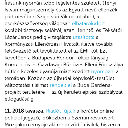
Írásunk nyomán több feljelentés született (Tényi
István magánszemély és az Együtt nevű ellenzéki
párt nevében Szigetvári Viktor tollából), a
cserkészszövetség világosan
elhatárolódott
korábbi tisztségviselőitől, azaz Henntől és Teksétől,
Lázár János pedig vizsgálatra
utasította
a
Kormányzati Ellenőrzési Hivatalt, illetve további
felsővezetőket távolíttatott el az ÉMI-től. Ezt
követően a Budapesti Rendőr-főkapitányság
Korrupciós és Gazdasági Bűnözés Elleni Főosztálya
hűtlen kezelés gyanúja miatt kezdett
nyomozni
a
témában. Közben az újbudai képviselő-testület
változtatási tilalmat
rendelt el
a Buda Gardens-
projekt területére – az új kerületi építési szabályzat
elfogadásáig.
11. 2018 tavasza:
Riadót fújtak
a korábbi online
petíciót jegyző, időközben a Szentimrevárosért
Mozgalom ernyője alá rendeződő civilek, hiszen a