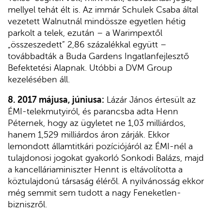
mellyel tehát élt is. Az immár Schulek Csaba által
vezetett Walnutnál mindössze egyetlen hétig
parkolt a telek, ezután – a Warimpextől
„összeszedett” 2,86 százalékkal együtt –
továbbadták a Buda Gardens Ingatlanfejlesztő
Befektetési Alapnak. Utóbbi a DVM Group
kezelésében áll.
8. 2017 májusa, júniusa:
Lázár János értesült az
ÉMI-telekmutyiról, és parancsba adta Henn
Péternek, hogy az ügyletet ne 1,03 milliárdos,
hanem 1,529 milliárdos áron zárják. Ekkor
lemondott államtitkári pozíciójáról az ÉMI-nél a
tulajdonosi jogokat gyakorló Sonkodi Balázs, majd
a kancelláriaminiszter Hennt is eltávolította a
köztulajdonú társaság éléről. A nyilvánosság ekkor
még semmit sem tudott a nagy Feneketlen-
bizniszről.