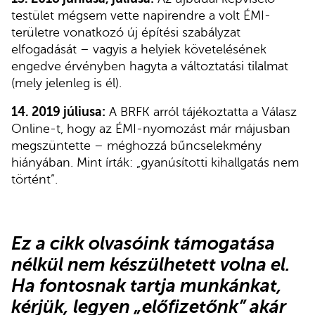
testület mégsem vette napirendre a volt ÉMI-
területre vonatkozó új építési szabályzat
elfogadását – vagyis a helyiek követelésének
engedve érvényben hagyta a változtatási tilalmat
(mely jelenleg is él).
14. 2019 júliusa:
A BRFK arról tájékoztatta a Válasz
Online-t, hogy az ÉMI-nyomozást már májusban
megszüntette – méghozzá bűncselekmény
hiányában. Mint írták: „gyanúsítotti kihallgatás nem
történt”.
Ez a cikk olvasóink támogatása
nélkül nem készülhetett volna el.
Ha fontosnak tartja munkánkat,
kérjük,
legyen „előfizetőnk”
akár