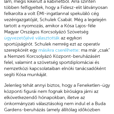
lám, mégis kikerült a kabinetből. Arra szintén
többen felfigyeltek, hogy a Fidesz-elit látványosan
felkarolta a volt ÉMI-ingatlannal spekuláló cég
vezérigazgatóját, Schulek Csabát. Még a legelején
tartott a nyomozás, amikor a Kósa Lajos-féle
Magyar Országos Korcsolyázó Szövetség
ügyvezetőjévé választották
az egykori
sportújságírót. Schulek nemrég ezt az operatív
szerepkörét egy
másikra cserélhette
: ma már „csak”
a Nemzeti Korcsolyázó Központ-beruházásért
felel, valamint a szövetség sportdiplomáciai és
nemzetközi kapcsolataiban elnöki tanácsadóként
segíti Kósa munkáját.
Jelenleg tehát annyi biztos, hogy a Feneketlen-ügy
központi figurái nem fognak bíróságra járni az
elkövetkezendő hónapokban, illetve az
önkormányzati választásokig nem indul el a Buda
Gardens-beruházás (amely állítólag időközben