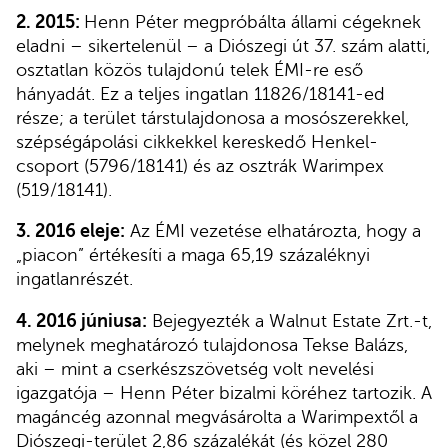
2. 2015:
Henn Péter megpróbálta állami cégeknek
eladni – sikertelenül – a Diószegi út 37. szám alatti,
osztatlan közös tulajdonú telek ÉMI-re eső
hányadát. Ez a teljes ingatlan 11826/18141-ed
része; a terület társtulajdonosa a mosószerekkel,
szépségápolási cikkekkel kereskedő Henkel-
csoport (5796/18141) és az osztrák Warimpex
(519/18141).
3. 2016 eleje:
Az ÉMI vezetése elhatározta, hogy a
„piacon” értékesíti a maga 65,19 százaléknyi
ingatlanrészét.
4. 2016 júniusa:
Bejegyezték a Walnut Estate Zrt.-t,
melynek meghatározó tulajdonosa Tekse Balázs,
aki – mint a cserkészszövetség volt nevelési
igazgatója – Henn Péter bizalmi köréhez tartozik. A
magáncég azonnal megvásárolta a Warimpextől a
Diószegi-terület 2,86 százalékát (és közel 280