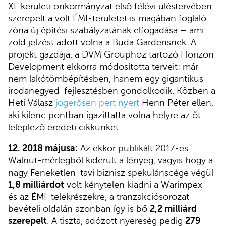
XI. kerületi önkormányzat első félévi üléstervében
szerepelt a volt ÉMI-területet is magában foglaló
zóna új építési szabályzatának elfogadása – ami
zöld jelzést adott volna a Buda Gardensnek. A
projekt gazdája, a DVM Grouphoz tartozó Horizon
Development ekkorra módosította terveit: már
nem lakótömbépítésben, hanem egy gigantikus
irodanegyed-fejlesztésben gondolkodik. Közben a
Heti Válasz
jogerősen pert nyert
Henn Péter ellen,
aki kilenc pontban igazíttatta volna helyre az őt
leleplező eredeti cikkünket.
12. 2018 májusa:
Az ekkor publikált 2017-es
Walnut-mérlegből kiderült a lényeg, vagyis hogy a
nagy Feneketlen-tavi biznisz spekulánscége végül
1,8 milliárdot
volt kénytelen kiadni a Warimpex-
és az ÉMI-telekrészekre, a tranzakciósorozat
bevételi oldalán azonban így is bő
2,2 milliárd
szerepelt
. A tiszta, adózott nyereség pedig
279