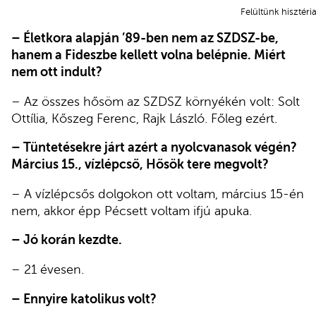
Felültünk hisztéri
– Életkora alapján ’89-ben nem az SZDSZ-be,
hanem a Fideszbe kellett volna belépnie. Miért
nem ott indult?
– Az összes hősöm az SZDSZ környékén volt: Solt
Ottília, Kőszeg Ferenc, Rajk László. Főleg ezért.
– Tüntetésekre járt azért a nyolcvanasok végén?
Március 15., vízlépcső, Hősök tere megvolt?
– A vízlépcsős dolgokon ott voltam, március 15-én
nem, akkor épp Pécsett voltam ifjú apuka.
– Jó korán kezdte.
– 21 évesen.
– Ennyire katolikus volt?