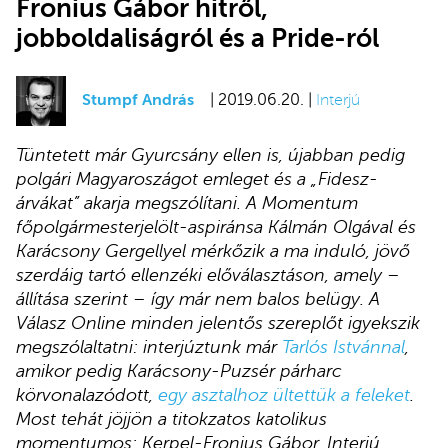
Fronius Gábor hitről,
jobboldaliságról és a Pride-ról
Stumpf András
| 2019.06.20. |
Interjú
Tüntetett már Gyurcsány ellen is, újabban pedig
polgári Magyaroszágot emleget és a „Fidesz-
árvákat” akarja megszólítani. A Momentum
főpolgármesterjelölt-aspiránsa Kálmán Olgával és
Karácsony Gergellyel mérkőzik a ma induló, jövő
szerdáig tartó ellenzéki előválasztáson, amely –
állítása szerint – így már nem balos belügy. A
Válasz Online minden jelentős szereplőt igyekszik
megszólaltatni: interjúztunk már
Tarlós Istvánnal
,
amikor pedig Karácsony-Puzsér párharc
körvonalazódott,
egy asztalhoz ültettük a feleket
.
Most tehát jöjjön a titokzatos katolikus
momentumos: Kerpel-Fronius Gábor. Interjú.