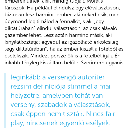
emberek ülnek, akik mindig tudják. Morális
fároszok. Ha például elindulsz egy előválasztáson,
biztosan lesz harminc ember, aki neked esik, mert
úgymond legitimálod a fennállót, s aki „egy
diktatúrában” elindul választáson, az csak alávaló
gazember lehet. Lesz aztán harminc másik, aki
kinyilatkoztatja: egyedül ez igazolható erkölcsileg
„egy diktatúrában”: ha az ember kiszáll a fotelból és
cselekszik. Mindezt persze ők is a fotelból írják. Én
inkább tényleg kiszálltam belőle. Szerintem ugyanis
leginkább a versengő autoriter
rezsim definíciója stimmel a mai
helyzetre, amelyben tehát van
verseny, szabadok a választások,
csak éppen nem tiszták. Nincs fair
play, nincsenek egyenlő esélyek.