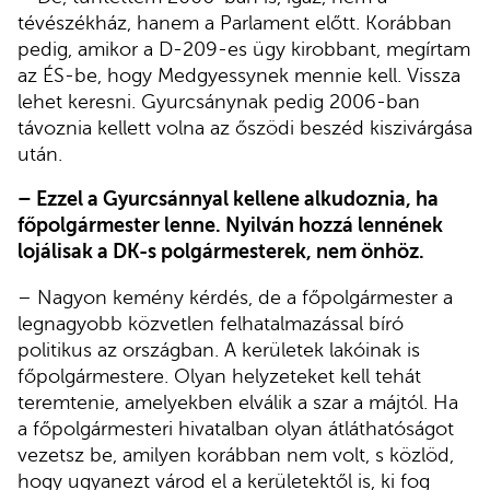
tévészékház, hanem a Parlament előtt. Korábban
pedig, amikor a D-209-es ügy kirobbant, megírtam
az ÉS-be, hogy Medgyessynek mennie kell. Vissza
lehet keresni. Gyurcsánynak pedig 2006-ban
távoznia kellett volna az őszödi beszéd kiszivárgása
után.
– Ezzel a Gyurcsánnyal kellene alkudoznia, ha
főpolgármester lenne. Nyilván hozzá lennének
lojálisak a DK-s polgármesterek, nem önhöz.
– Nagyon kemény kérdés, de a főpolgármester a
legnagyobb közvetlen felhatalmazással bíró
politikus az országban. A kerületek lakóinak is
főpolgármestere. Olyan helyzeteket kell tehát
teremtenie, amelyekben elválik a szar a májtól. Ha
a főpolgármesteri hivatalban olyan átláthatóságot
vezetsz be, amilyen korábban nem volt, s közlöd,
hogy ugyanezt várod el a kerületektől is, ki fog