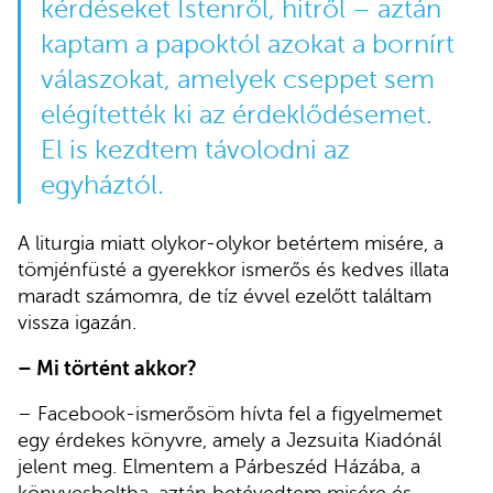
kérdéseket Istenről, hitről – aztán
kaptam a papoktól azokat a bornírt
válaszokat, amelyek cseppet sem
elégítették ki az érdeklődésemet.
El is kezdtem távolodni az
egyháztól.
A liturgia miatt olykor-olykor betértem misére, a
tömjénfüsté a gyerekkor ismerős és kedves illata
maradt számomra, de tíz évvel ezelőtt találtam
vissza igazán.
– Mi történt akkor?
– Facebook-ismerősöm hívta fel a figyelmemet
egy érdekes könyvre, amely a Jezsuita Kiadónál
jelent meg. Elmentem a Párbeszéd Házába, a