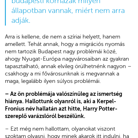
budapesti kórházak milyen
állapotban vannak, miért nem arra
adják.
Arra is kellene, de nem a szíriai helyett, hanem
amellett. Tehát annak, hogy a migrációs nyomás
nem tartozik Budapest nagy problémái közé,
ahogy Nyugat-Európa nagyvárosaiban az gyakran
tapasztalható, annak elvileg örülhetnénk nagyon –
csakhogy a mi fővárosunknak is megvannak a
maga, legalább ilyen súlyos problémái.
– Az ön problémája valószínűleg az ismertség
hiánya. Hallottunk olyanról is, aki a Kerpel-
Fronius név hallatán azt hitte, Harry Potter-
szereplő varázslóról beszélünk.
– Ezt még nem hallottam, olyanokat viszont
szoktam olvasni, hogy minek akarok itt indulni, ha