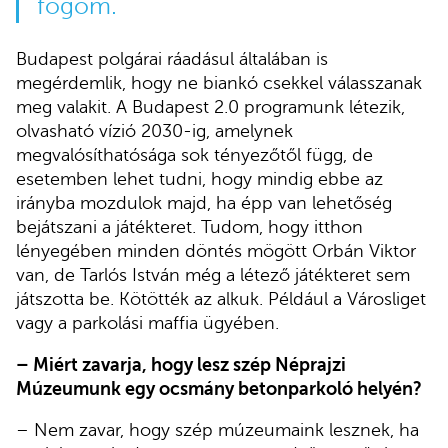
fogom.
Budapest polgárai ráadásul általában is
megérdemlik, hogy ne biankó csekkel válasszanak
meg valakit. A Budapest 2.0 programunk létezik,
olvasható vízió 2030-ig, amelynek
megvalósíthatósága sok tényezőtől függ, de
esetemben lehet tudni, hogy mindig ebbe az
irányba mozdulok majd, ha épp van lehetőség
bejátszani a játékteret. Tudom, hogy itthon
lényegében minden döntés mögött Orbán Viktor
van, de Tarlós István még a létező játékteret sem
játszotta be. Kötötték az alkuk. Például a Városliget
vagy a parkolási maffia ügyében.
– Miért zavarja, hogy lesz szép Néprajzi
Múzeumunk egy ocsmány betonparkoló helyén?
– Nem zavar, hogy szép múzeumaink lesznek, ha