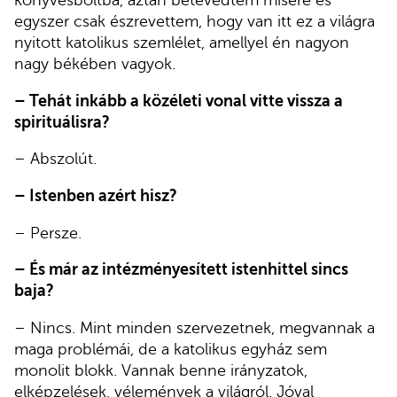
könyvesboltba, aztán betévedtem misére és
egyszer csak észrevettem, hogy van itt ez a világra
nyitott katolikus szemlélet, amellyel én nagyon
nagy békében vagyok.
– Tehát inkább a közéleti vonal vitte vissza a
spirituálisra?
– Abszolút.
– Istenben azért hisz?
– Persze.
– És már az intézményesített istenhittel sincs
baja?
– Nincs. Mint minden szervezetnek, megvannak a
maga problémái, de a katolikus egyház sem
monolit blokk. Vannak benne irányzatok,
elképzelések, vélemények a világról. Jóval