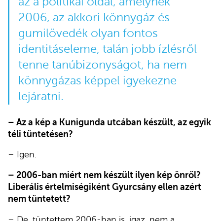
az a politikai oldal, amelynek
2006, az akkori könnygáz és
gumilövedék olyan fontos
identitáseleme, talán jobb ízlésről
tenne tanúbizonyságot, ha nem
könnygázas képpel igyekezne
lejáratni.
– Az a kép a Kunigunda utcában készült, az egyik
téli tüntetésen?
– Igen.
– 2006-ban miért nem készült ilyen kép önről?
Liberális értelmiségiként Gyurcsány ellen azért
nem tüntetett?
– De, tüntettem 2006-ban is, igaz, nem a