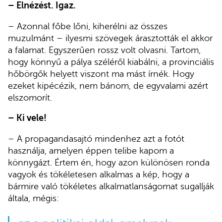
– Elnézést. Igaz.
– Azonnal főbe lőni, kiherélni az összes
muzulmánt – ilyesmi szövegek árasztották el akkor
a falamat. Egyszerűen rossz volt olvasni. Tartom,
hogy könnyű a pálya széléről kiabálni, a provinciális
hőbörgők helyett viszont ma mást írnék. Hogy
ezeket kipécézik, nem bánom, de egyvalami azért
elszomorít.
– Ki vele!
– A propagandasajtó mindenhez azt a fotót
használja, amelyen éppen telibe kapom a
könnygázt. Értem én, hogy azon különösen ronda
vagyok és tökéletesen alkalmas a kép, hogy a
bármire való tökéletes alkalmatlanságomat sugallják
általa, mégis: