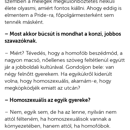
szemben a melegek megkülönböztetés nélküli
élete olyasmi, amiért fontos kiállni. Ahogy eddig is
elmentem a Pride-ra, főpolgármesterként sem
tennék másként.
– Most akkor búcsút is mondhat a konzi, jobbos
szavazóknak.
– Miért? Tévedés, hogy a homofób beszédmód, a
nagyon macsó, nőellenes szöveg feltétlenül együtt
jár a jobboldali kultúrával. Gondoljon bele: van
négy felnőtt gyerekem. Ha egyikükről kiderült
volna, hogy homoszexuális, akarnám-e, hogy
megköpködjék emiatt az utcán?
– Homoszexuális az egyik gyereke?
– Nem, egyik sem, de ha az lenne, nyilván nem
attól félteném, ha homoszexuálisok vannak a
környezetében, hanem attól, ha homofóbok.