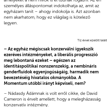
amelyeket a nem hívők is el tudnak fogadni. Az én
személyes álláspontomat indokolhatja az, amit az
egyházam tanít – ahogy indokolja is. Azt azonban
nem akarhatom, hogy ez világilag is kötelező
legyen.
Tíz évvel ezelőtt talá
– Az egyház mégiscsak konzerválni igyekszik
ezeréves intézményeket, a liberális progresszió
meg lebontaná ezeket – egészen az
identitáspolitikai nonszenszekig, a nembináris
genderfluidok egyenjogúságáig, harmadik nem
bevezetéséig hivatalos okmányokba. A
Momentum utóbbi irányt képviseli, nem?
– Nádasdy Ádámnak is volt erről cikke, de David
Cameron is érvelt amellett, hogy a melegházasság
konzervatív intézmény.