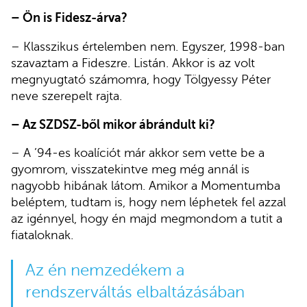
– Ön is Fidesz-árva?
– Klasszikus értelemben nem. Egyszer, 1998-ban
szavaztam a Fideszre. Listán. Akkor is az volt
megnyugtató számomra, hogy Tölgyessy Péter
neve szerepelt rajta.
– Az SZDSZ-ből mikor ábrándult ki?
– A ’94-es koalíciót már akkor sem vette be a
gyomrom, visszatekintve meg még annál is
nagyobb hibának látom. Amikor a Momentumba
beléptem, tudtam is, hogy nem léphetek fel azzal
az igénnyel, hogy én majd megmondom a tutit a
fiataloknak.
Az én nemzedékem a
rendszerváltás elbaltázásában