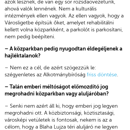
azok lesznek, de van egy sor rozsdaövezetünk,
ahová valók lennének. Nem a kulturális
intézmények ellen vagyok. Az ellen vagyok, hogy a
Városligetbe építsük őket, amelyet rehabilitálni
kellett volna közparkként, a parkolót is parkosítani,
nem pedig beépíteni.
– A közparkban pedig nyugodtan éldegéljenek a
hajléktalanok?
– Nem ez a cél, de azért szögezzük le:
szégyenletes az Alkotmánybíróság
friss döntése
.
– Talán emberi méltóságot előmozdító jog
megrohadni közparkban vagy aluljáróban?
– Senki nem azért áll ki, hogy emberi jog legyen
megrohadni ott. A közbiztonsági, köztisztasági,
városképi vetületek is fontosak, nekem is az a
célom, hogy a Blaha Lujza téri aluljáró ne legyen