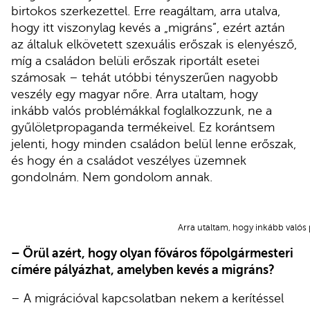
birtokos szerkezettel. Erre reagáltam, arra utalva,
hogy itt viszonylag kevés a „migráns”, ezért aztán
az általuk elkövetett szexuális erőszak is elenyésző,
míg a családon belüli erőszak riportált esetei
számosak – tehát utóbbi tényszerűen nagyobb
veszély egy magyar nőre. Arra utaltam, hogy
inkább valós problémákkal foglalkozzunk, ne a
gyűlöletpropaganda termékeivel. Ez korántsem
jelenti, hogy minden családon belül lenne erőszak,
és hogy én a családot veszélyes üzemnek
gondolnám. Nem gondolom annak.
Arra utaltam, hogy inkább való
– Örül azért, hogy olyan főváros főpolgármesteri
címére pályázhat, amelyben kevés a migráns?
– A migrációval kapcsolatban nekem a kerítéssel