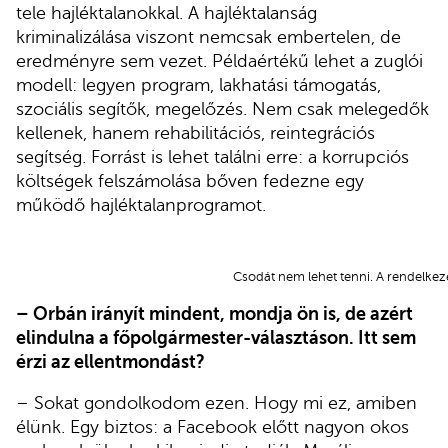
tele hajléktalanokkal. A hajléktalanság
kriminalizálása viszont nemcsak embertelen, de
eredményre sem vezet. Példaértékű lehet a zuglói
modell: legyen program, lakhatási támogatás,
szociális segítők, megelőzés. Nem csak melegedők
kellenek, hanem rehabilitációs, reintegrációs
segítség. Forrást is lehet találni erre: a korrupciós
költségek felszámolása bőven fedezne egy
működő hajléktalanprogramot.
Csodát nem lehet tenni. A rendelkezés
– Orbán irányít mindent, mondja ön is, de azért
elindulna a főpolgármester-választáson. Itt sem
érzi az ellentmondást?
– Sokat gondolkodom ezen. Hogy mi ez, amiben
élünk. Egy biztos: a Facebook előtt nagyon okos