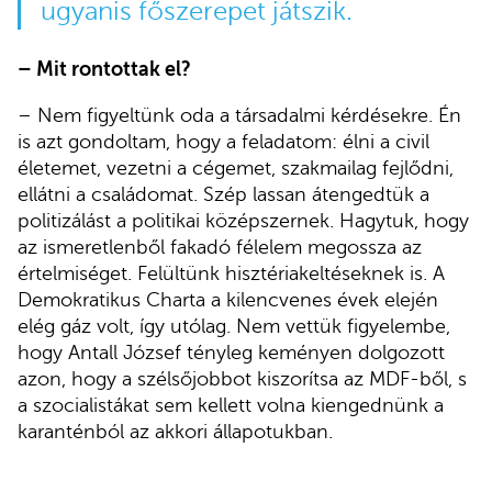
ugyanis főszerepet játszik.
– Mit rontottak el?
– Nem figyeltünk oda a társadalmi kérdésekre. Én
is azt gondoltam, hogy a feladatom: élni a civil
életemet, vezetni a cégemet, szakmailag fejlődni,
ellátni a családomat. Szép lassan átengedtük a
politizálást a politikai középszernek. Hagytuk, hogy
az ismeretlenből fakadó félelem megossza az
értelmiséget. Felültünk hisztériakeltéseknek is. A
Demokratikus Charta a kilencvenes évek elején
elég gáz volt, így utólag. Nem vettük figyelembe,
hogy Antall József tényleg keményen dolgozott
azon, hogy a szélsőjobbot kiszorítsa az MDF-ből, s
a szocialistákat sem kellett volna kiengednünk a
karanténból az akkori állapotukban.