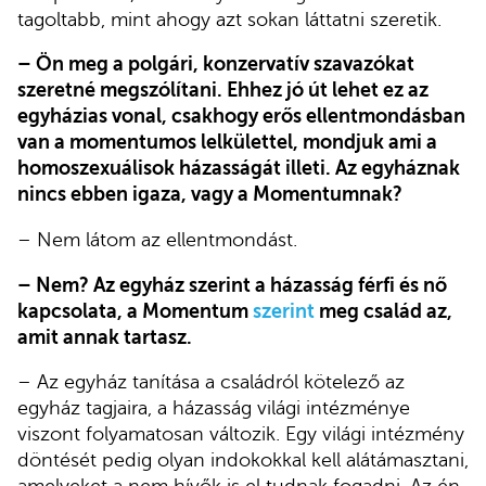
tagoltabb, mint ahogy azt sokan láttatni szeretik.
– Ön meg a polgári, konzervatív szavazókat
szeretné megszólítani. Ehhez jó út lehet ez az
egyházias vonal, csakhogy erős ellentmondásban
van a momentumos lelkülettel, mondjuk ami a
homoszexuálisok házasságát illeti. Az egyháznak
nincs ebben igaza, vagy a Momentumnak?
– Nem látom az ellentmondást.
– Nem? Az egyház szerint a házasság férfi és nő
kapcsolata, a Momentum
szerint
meg család az,
amit annak tartasz.
– Az egyház tanítása a családról kötelező az
egyház tagjaira, a házasság világi intézménye
viszont folyamatosan változik. Egy világi intézmény
döntését pedig olyan indokokkal kell alátámasztani,