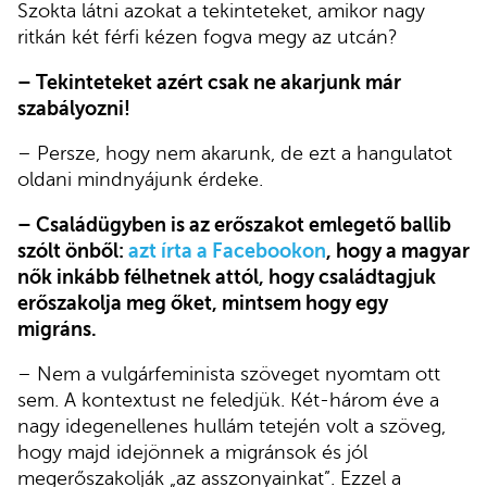
Szokta látni azokat a tekinteteket, amikor nagy
ritkán két férfi kézen fogva megy az utcán?
– Tekinteteket azért csak ne akarjunk már
szabályozni!
– Persze, hogy nem akarunk, de ezt a hangulatot
oldani mindnyájunk érdeke.
– Családügyben is az erőszakot emlegető ballib
szólt önből:
azt írta a Facebookon
, hogy a magyar
nők inkább félhetnek attól, hogy családtagjuk
erőszakolja meg őket, mintsem hogy egy
migráns.
– Nem a vulgárfeminista szöveget nyomtam ott
sem. A kontextust ne feledjük. Két-három éve a
nagy idegenellenes hullám tetején volt a szöveg,
hogy majd idejönnek a migránsok és jól
megerőszakolják „az asszonyainkat”. Ezzel a