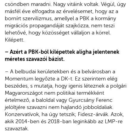
csöndben maradni. Nagy vitáink voltak. Végül, úgy
másfél éve elfogadta az érvelésemet, hogy az a
bornírt szervilizmus, amellyel a PBK a kormány
migrációs propagandáját szajkózza, nem teszi
lehetővé, hogy közösséget vállaljon a körrel.
Kilépett.
– Azért a PBK-ból kilépettek aligha jelentenek
méretes szavazói bázist.
– A belbudai kerületekben és a belvárosban a
Momentum legyőzte a DK-t. Ez szerintem elég
beszédes, s mutatja, hogy igenis léteznek a polgári
Magyarországot nem politikai termékként
értelmező, a baloldal vagy Gyurcsány Ferenc
jelöltjére szavazni nem hajlandó jobboldaliak.
Konzervatívok, ha úgy tetszik; Fidesz-árvák. Azok,
akik 2014-ben és 2018-ban leginkább az LMP-re
szavaztak.