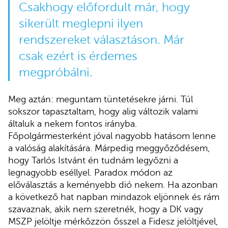
Csakhogy előfordult már, hogy
sikerült meglepni ilyen
rendszereket választáson. Már
csak ezért is érdemes
megpróbálni.
Meg aztán: meguntam tüntetésekre járni. Túl
sokszor tapasztaltam, hogy alig változik valami
általuk a nekem fontos irányba.
Főpolgármesterként jóval nagyobb hatásom lenne
a valóság alakítására. Márpedig meggyőződésem,
hogy Tarlós Istvánt én tudnám legyőzni a
legnagyobb eséllyel. Paradox módon az
előválasztás a keményebb dió nekem. Ha azonban
a következő hat napban mindazok eljönnek és rám
szavaznak, akik nem szeretnék, hogy a DK vagy
MSZP jelöltje mérkőzzön ősszel a Fidesz jelöltjével,