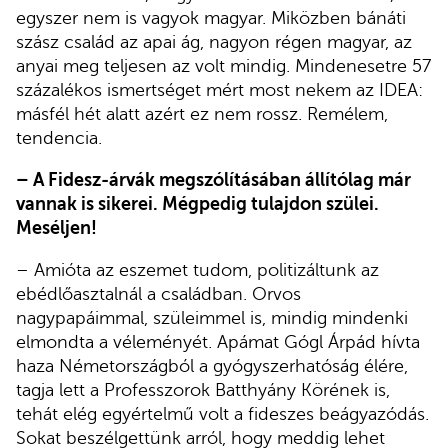
egyszer nem is vagyok magyar. Miközben bánáti
szász család az apai ág, nagyon régen magyar, az
anyai meg teljesen az volt mindig. Mindenesetre 57
százalékos ismertséget mért most nekem az IDEA:
másfél hét alatt azért ez nem rossz. Remélem,
tendencia.
– A Fidesz-árvák megszólításában állítólag már
vannak is sikerei. Mégpedig tulajdon szülei.
Meséljen!
– Amióta az eszemet tudom, politizáltunk az
ebédlőasztalnál a családban. Orvos
nagypapáimmal, szüleimmel is, mindig mindenki
elmondta a véleményét. Apámat Gógl Árpád hívta
haza Németországból a gyógyszerhatóság élére,
tagja lett a Professzorok Batthyány Körének is,
tehát elég egyértelmű volt a fideszes beágyazódás.
Sokat beszélgettünk arról, hogy meddig lehet