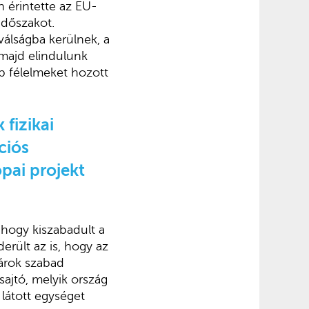
 érintette az EU-
időszakot.
álságba kerülnek, a
majd elindulunk
bb félelmeket hozott
 fizikai
ciós
ópai projekt
 hogy kiszabadult a
derült az is, hogy az
árok szabad
sajtó, melyik ország
 látott egységet