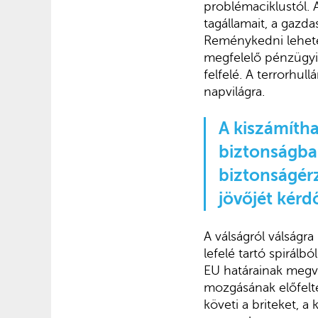
problémaciklustól. 
tagállamait, a gazd
Reménykedni lehetet
megfelelő pénzügyi
felfelé. A terrorhul
napvilágra.
A kiszámítha
biztonságba v
biztonságérz
jövőjét kérd
A válságról válságr
lefelé tartó spirálb
EU határainak megv
mozgásának előfelté
követi a briteket, a