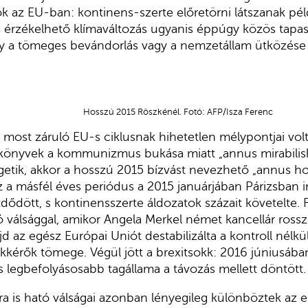
az EU-ban: kontinens-szerte előretörni látszanak péld
érzékelhető klímaváltozás ugyanis éppúgy közös tapasz
y a tömeges bevándorlás vagy a nemzetállam ütközése
Hosszú 2015 Röszkénél. Fotó: AFP/Isza Ferenc
a most záruló EU-s ciklusnak hihetetlen mélypontjai vol
könyvek a kommunizmus bukása miatt „annus mirabilisk
tik, akkor a hosszú 2015 bízvást nevezhető „annus hor
 a másfél éves periódus a 2015 januárjában Párizsban in
dődött, s kontinensszerte áldozatok százait követelte. 
 válsággal, amikor Angela Merkel német kancellár ros
 az egész Európai Uniót destabilizálta a kontroll nélk
kérők tömege. Végül jött a brexitsokk: 2016 júniusába
 legbefolyásosabb tagállama a távozás mellett döntött.
a is ható válságai azonban lényegileg különböztek az 