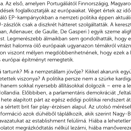
a. Az első, amelyen Portugáliától Finnországig, Magyaro
ések foglalkoztatják az európaiakat. Véget értek az idő
ló EP-kampányokban a nemzeti politika éppen aktuáli
EU-zászlók csak a diszkrét hátteret szolgáltatták. A ker
an, Adenauer, de Gaulle, De Gasperi ) egyik szeme ali
st. Legmerészebb álmaikban sem gondolhatták, hogy e
mást halomra ölő európaiak ugyanazon témákról vitázn
zon viszont mélyen megdöbbenhetnének, hogy ezek a k
európai építményt remegtetik.
 tartunk? Mi a nemzetállam jövője? Kikkel akarunk együt
etettek viszonya? A politika persze nem a szürke kardi
, hanem sokkal nyersebb állításokkal dolgozik – erre a 
ollandia. Előbbiben, a parlamentáris demokráciát „felta
hete alapított párt az egész eddigi politikai rendszert át
 a sértett brit fair play-érzésen alapul. Az utolsó méré
t formáció azok dühéből táplálkozik, akik szerint Nagy-
avazatukat az establishment felülírná. Hiába a lehetetl
olatot megrázkódtatás nélkül lezárni, hiába manőverez