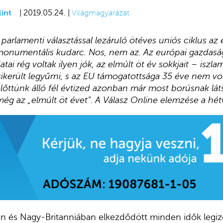
int
| 2019.05.24. |
Világmagyarázat
parlamenti választással lezáruló ötéves uniós ciklus az
 monumentális kudarc. Nos, nem az. Az európai gazdas
ai rég voltak ilyen jók, az elmúlt öt év sokkjait – iszlami
sikerült legyűrni, s az EU támogatottsága 35 éve nem vo
lőttünk álló fél évtized azonban már most borúsnak láts
 még az „elmúlt öt évet”. A Válasz Online elemzése a hétv
n és Nagy-Britanniában elkezdődött minden idők legi