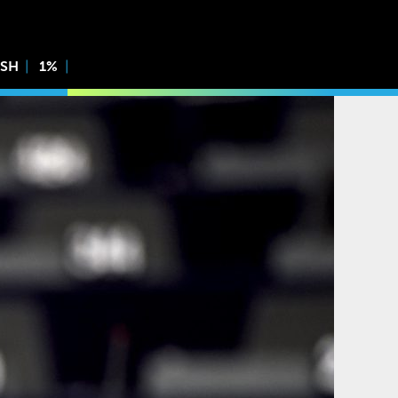
ISH
1%