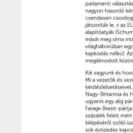
parlamenti választás
nagyon hasonló kérd
csendesen csordogá
játszották le, s az 
alapítóatyák (Schum
másik meg sírna mo
világháborúban egy
kapkodás nélkül. A
megálmodott közös 
Kik vagyunk és hová
Mi a vezetők és vez
kérdésfelvetéseivel
Nagy-Britannia és H
ugyanis egy alig pár 
Farage Brexit-pártja
százalék felett mér
kilépéséről szóló sz
sok évtizedes kapcs