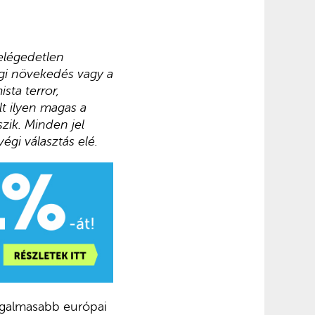
 elégedetlen
ági növekedés vagy a
sta terror,
lt ilyen magas a
zik. Minden jel
égi választás elé.
zgalmasabb európai