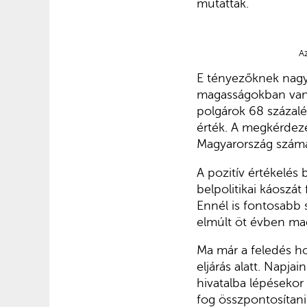
mutattak.
A
E tényezőknek nagy
magasságokban van
polgárok 68 százalé
érték. A megkérdeze
Magyarország számá
A pozitív értékelés
belpolitikai káoszát
Ennél is fontosabb 
elmúlt öt évben mag
Ma már a feledés ho
eljárás alatt. Napj
hivatalba lépésekor
fog összpontosítani