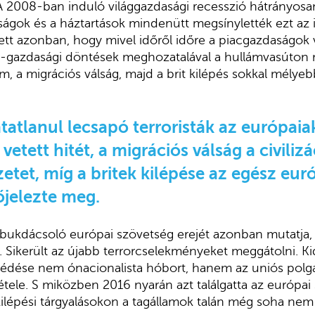
A 2008-ban induló világgazdasági recesszió hátrányosan
aságok és a háztartások mindenütt megsínylették ezt az 
t azonban, hogy mivel időről időre a piacgazdaságok v
-gazdasági döntések meghozatalával a hullámvasúton 
lám, a migrációs válság, majd a brit kilépés sokkal mélye
tatlanul lecsapó terroristák az európaiak
etett hitét, a migrációs válság a civilizá
etet, míg a britek kilépése az egész eur
őjelezte meg.
a bukdácsoló európai szövetség erejét azonban mutatja,
ól. Sikerült az újabb terrorcselekményeket meggátolni. Ki
édése nem ónacionalista hóbort, hanem az uniós polg
tele. S miközben 2016 nyarán azt találgatta az európai 
 kilépési tárgyalásokon a tagállamok talán még soha nem