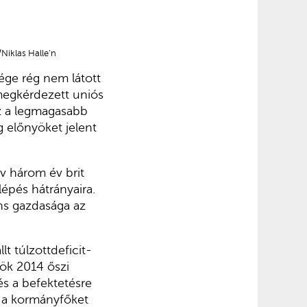
Niklas Halle’n
ge rég nem látott
egkérdezett uniós
ez a legmagasabb
 előnyöket jelent
v három év brit
lépés hátrányaira.
ns gazdasága az
 túlzottdeficit-
nök 2014 őszi
és a befektetésre
k a kormányfőket