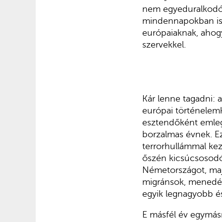
nem egyeduralkodók 
mindennapokban is 
európaiaknak, ahog
szervekkel.
Kár lenne tagadni: 
európai történelem
esztendőként emlege
borzalmas évnek. Ez
terrorhullámmal kez
őszén kicsúcsosodó
Németországot, majd
migránsok, menedék
egyik legnagyobb és
E másfél év egymásr