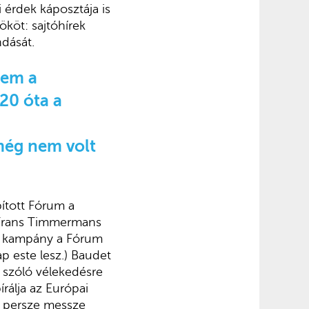
i érdek káposztája is
köt: sajtóhírek
ndását.
nem a
20 óta a
 még nem volt
ított Fórum a
a Frans Timmermans
, a kampány a Fórum
p este lesz.) Baudet
l szóló vélekedésre
rálja az Európai
ok persze messze