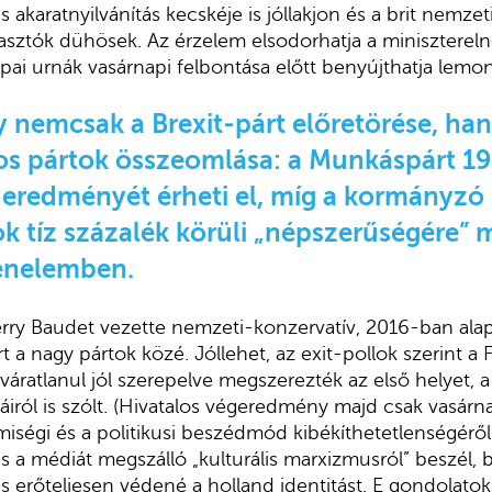
akaratnyilvánítás kecskéje is jóllakjon és a brit nemzet
sztók dühösek. Az érzelem elsodorhatja a miniszterelnö
pai urnák vasárnapi felbontása előtt benyújthatja lemo
 nemcsak a Brexit-párt előretörése, ha
 pártok összeomlása: a Munkáspárt 19
 eredményét érheti el, míg a kormányzó
k tíz százalék körüli „népszerűségére”
ténelemben.
rry Baudet vezette nemzeti-konzervatív, 2016-ban alap
 a nagy pártok közé. Jóllehet, az exit-pollok szerint 
k váratlanul jól szerepelve megszerezték az első helyet
iról is szólt. (Hivatalos végeredmény majd csak vasárna
lmiségi és a politikusi beszédmód kibékíthetetlenségérő
 a médiát megszálló „kulturális marxizmusról” beszél, bí
és erőteljesen védené a holland identitást. E gondolat