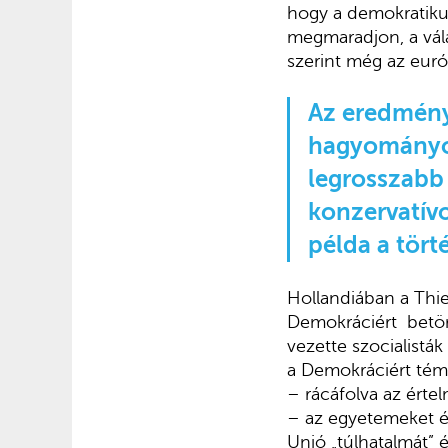
hogy a demokratikus 
megmaradjon, a vála
szerint még az euró
Az eredmény
hagyományos
legrosszabb
konzervatívo
példa a tör
Hollandiában a Thie
Demokráciért betört
vezette szocialistá
a Demokráciért témá
– rácáfolva az érte
– az egyetemeket és
Unió „túlhatalmát” 