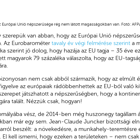
z Európai Unió népszerűsége rég nem látott magasságokban van. Fotó: AFP/
 szerepük van abban, hogy az Európai Unió népszerűsé
. Az Eurobarométer
tavaly év végi felmérése szerint
a m
ka szerint jó dolog, hogy hazája az EU tagja – 35 éve 
tt magyarok 79 százaléka válaszolta, hogy az EU-tagság
ra.
 bizonyosan nem csak abból származik, hogy az elmúlt é
 figyelve az európaiak rádöbbenhettek az EU-ból való ki
szerepet játszhatott a népszerűségben, hogy a kontine
ára talált. Nézzük csak, hogyan!
mályába vész, de 2014-ben még huszonegy tagállam állt
ainkban már egy sem. Jean-Claude Juncker bizottsági el
 arról beszélt: a növekedésre, a munkahely-teremtésre 
. El kell ismerni, hogy ezeken a területeken – nem csa