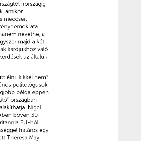
rszágtól Írországig
k, amikor
s meccseit
eszténydemokrata
ghanem nevetne, a
gyszer majd a két
ak kardjukhoz való
érdések az általuk
t élni, kikkel nem?
gános politológusok
legjobb példa éppen
láló” országban
alakíthatja. Nigel
sekben bőven 30
Britannia EU-ból
enséggel határos egy
ett Theresa May,