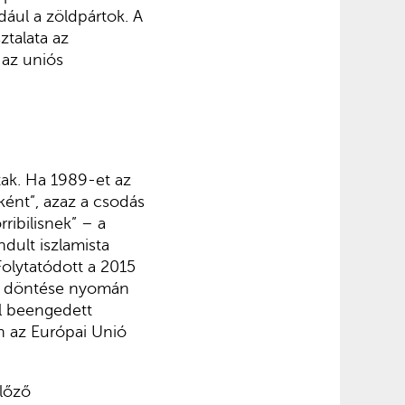
ául a zöldpártok. A
talata az
 az uniós
tak. Ha 1989-et az
ént”, azaz a csodás
ribilisnek” – a
dult iszlamista
Folytatódott a 2015
sz döntése nyomán
ül beengedett
n az Európai Unió
előző