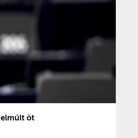
 elmúlt öt