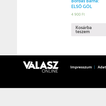
Borbás Barna:
ELSŐ GÓL
4 900
Ft
Kosárba
teszem
Impresszum
Ada