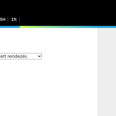
ISH
1%